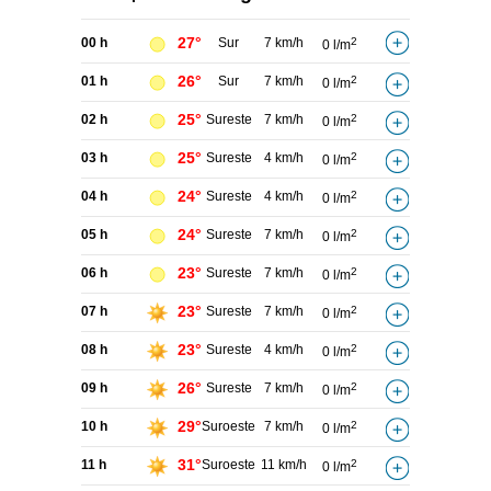
27°
00 h
Sur
7 km/h
2
0 l/m
26°
01 h
Sur
7 km/h
2
0 l/m
25°
02 h
Sureste
7 km/h
2
0 l/m
25°
03 h
Sureste
4 km/h
2
0 l/m
24°
04 h
Sureste
4 km/h
2
0 l/m
24°
05 h
Sureste
7 km/h
2
0 l/m
23°
06 h
Sureste
7 km/h
2
0 l/m
23°
07 h
Sureste
7 km/h
2
0 l/m
23°
08 h
Sureste
4 km/h
2
0 l/m
26°
09 h
Sureste
7 km/h
2
0 l/m
29°
10 h
Suroeste
7 km/h
2
0 l/m
31°
11 h
Suroeste
11 km/h
2
0 l/m