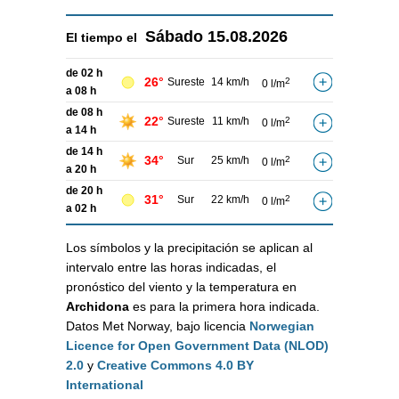
Sábado
15.08.2026
El tiempo el
de 02 h
26°
Sureste
14 km/h
2
0 l/m
a 08 h
de 08 h
22°
Sureste
11 km/h
2
0 l/m
a 14 h
de 14 h
34°
Sur
25 km/h
2
0 l/m
a 20 h
de 20 h
31°
Sur
22 km/h
2
0 l/m
a 02 h
Los símbolos y la precipitación se aplican al
intervalo entre las horas indicadas, el
pronóstico del viento y la temperatura en
Archidona
es para la primera hora indicada.
Datos Met Norway, bajo licencia
Norwegian
Licence for Open Government Data (NLOD)
2.0
y
Creative Commons 4.0 BY
International