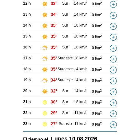
33°
12 h
Sur
14 km/h
2
0 l/m
34°
13 h
Sur
14 km/h
2
0 l/m
35°
14 h
Sur
18 km/h
2
0 l/m
35°
15 h
Sur
18 km/h
2
0 l/m
35°
16 h
Sur
18 km/h
2
0 l/m
35°
17 h
Suroeste
18 km/h
2
0 l/m
35°
18 h
Suroeste
14 km/h
2
0 l/m
34°
19 h
Suroeste
14 km/h
2
0 l/m
32°
20 h
Sur
14 km/h
2
0 l/m
30°
21 h
Sur
18 km/h
2
0 l/m
29°
22 h
Sur
11 km/h
2
0 l/m
27°
23 h
Sureste
11 km/h
2
0 l/m
Lunes
10.08.2026
El tiempo el