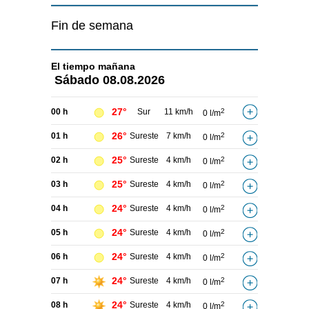
Fin de semana
El tiempo
mañana
Sábado
08.08.2026
27°
00 h
Sur
11 km/h
2
0 l/m
26°
01 h
Sureste
7 km/h
2
0 l/m
25°
02 h
Sureste
4 km/h
2
0 l/m
25°
03 h
Sureste
4 km/h
2
0 l/m
24°
04 h
Sureste
4 km/h
2
0 l/m
24°
05 h
Sureste
4 km/h
2
0 l/m
24°
06 h
Sureste
4 km/h
2
0 l/m
24°
07 h
Sureste
4 km/h
2
0 l/m
24°
08 h
Sureste
4 km/h
2
0 l/m