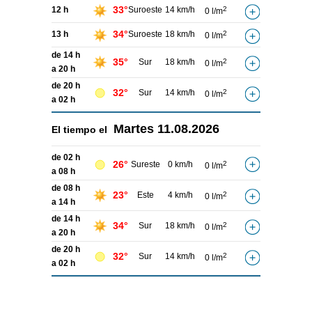
33°
12 h
Suroeste
14 km/h
2
0 l/m
34°
13 h
Suroeste
18 km/h
2
0 l/m
de 14 h
35°
Sur
18 km/h
2
0 l/m
a 20 h
de 20 h
32°
Sur
14 km/h
2
0 l/m
a 02 h
Martes
11.08.2026
El tiempo el
de 02 h
26°
Sureste
0 km/h
2
0 l/m
a 08 h
de 08 h
23°
Este
4 km/h
2
0 l/m
a 14 h
de 14 h
34°
Sur
18 km/h
2
0 l/m
a 20 h
de 20 h
32°
Sur
14 km/h
2
0 l/m
a 02 h