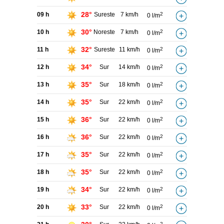
28°
09 h
Sureste
7 km/h
2
0 l/m
30°
10 h
Noreste
7 km/h
2
0 l/m
32°
11 h
Sureste
11 km/h
2
0 l/m
34°
12 h
Sur
14 km/h
2
0 l/m
35°
13 h
Sur
18 km/h
2
0 l/m
35°
14 h
Sur
22 km/h
2
0 l/m
36°
15 h
Sur
22 km/h
2
0 l/m
36°
16 h
Sur
22 km/h
2
0 l/m
35°
17 h
Sur
22 km/h
2
0 l/m
35°
18 h
Sur
22 km/h
2
0 l/m
34°
19 h
Sur
22 km/h
2
0 l/m
33°
20 h
Sur
22 km/h
2
0 l/m
2