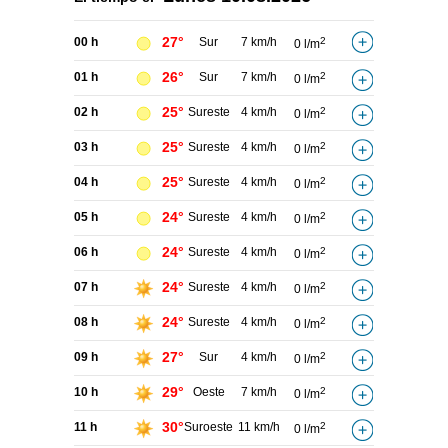
27°
00 h
Sur
7 km/h
2
0 l/m
26°
01 h
Sur
7 km/h
2
0 l/m
25°
02 h
Sureste
4 km/h
2
0 l/m
25°
03 h
Sureste
4 km/h
2
0 l/m
25°
04 h
Sureste
4 km/h
2
0 l/m
24°
05 h
Sureste
4 km/h
2
0 l/m
24°
06 h
Sureste
4 km/h
2
0 l/m
24°
07 h
Sureste
4 km/h
2
0 l/m
24°
08 h
Sureste
4 km/h
2
0 l/m
27°
09 h
Sur
4 km/h
2
0 l/m
29°
10 h
Oeste
7 km/h
2
0 l/m
30°
11 h
Suroeste
11 km/h
2
0 l/m