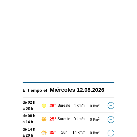
Miércoles
12.08.2026
El tiempo el
de 02 h
26°
Sureste
4 km/h
2
0 l/m
a 08 h
de 08 h
25°
Sureste
0 km/h
2
0 l/m
a 14 h
de 14 h
35°
Sur
14 km/h
2
0 l/m
a 20 h