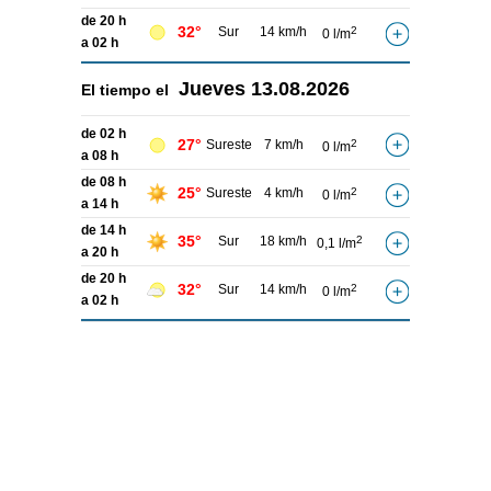
de 20 h
32°
Sur
14 km/h
2
0 l/m
a 02 h
Jueves
13.08.2026
El tiempo el
de 02 h
27°
Sureste
7 km/h
2
0 l/m
a 08 h
de 08 h
25°
Sureste
4 km/h
2
0 l/m
a 14 h
de 14 h
35°
Sur
18 km/h
2
0,1 l/m
a 20 h
de 20 h
32°
Sur
14 km/h
2
0 l/m
a 02 h