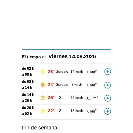
Viernes
14.08.2026
El tiempo el
de 02 h
26°
Sureste
14 km/h
2
0 l/m
a 08 h
de 08 h
24°
Sureste
7 km/h
2
0 l/m
a 14 h
de 14 h
35°
Sur
22 km/h
2
0,1 l/m
a 20 h
de 20 h
32°
Sur
18 km/h
2
0 l/m
a 02 h
Fin de semana