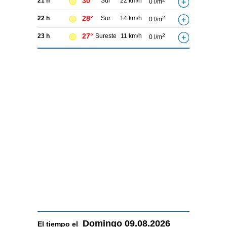
30°
21 h
Sur
22 km/h
0 l/m
28°
22 h
Sur
14 km/h
2
0 l/m
27°
23 h
Sureste
11 km/h
2
0 l/m
Domingo
09.08.2026
El tiempo el