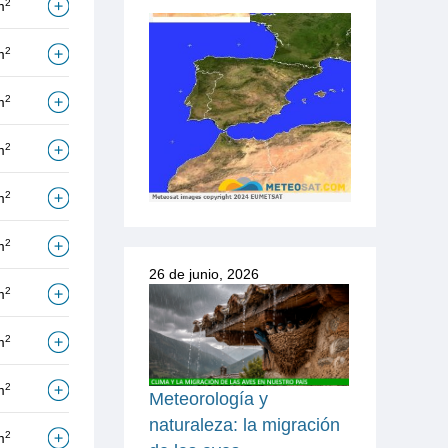
2
m
2
m
2
m
2
m
2
m
2
m
26 de junio, 2026
2
m
2
m
2
m
Meteorología y
naturaleza: la migración
2
m