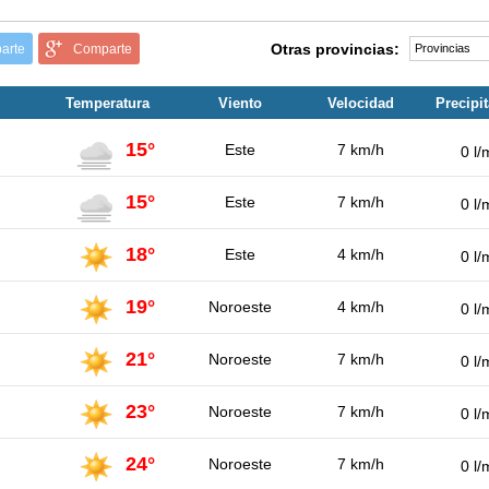
Otras provincias:
arte
Comparte
Temperatura
Viento
Velocidad
Precipi
15°
Este
7 km/h
0 l/
15°
Este
7 km/h
0 l/
18°
Este
4 km/h
0 l/
19°
Noroeste
4 km/h
0 l/
21°
Noroeste
7 km/h
0 l/
23°
Noroeste
7 km/h
0 l/
24°
Noroeste
7 km/h
0 l/