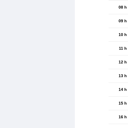
08 h
09 h
10 h
11 h
12 h
13 h
14 h
15 h
16 h