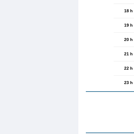
18 h
19 h
20 h
21 h
22 h
23 h