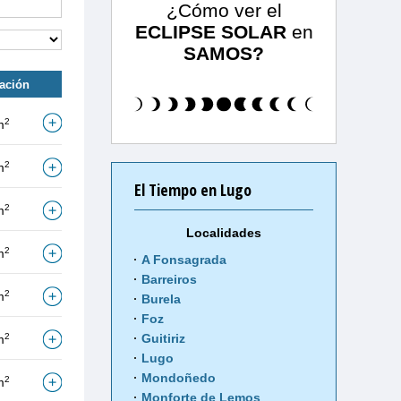
¿Cómo ver el
ECLIPSE SOLAR
en
SAMOS?
tación
2
m
2
m
El Tiempo en Lugo
2
m
Localidades
2
m
A Fonsagrada
Barreiros
2
m
Burela
Foz
2
Guitiriz
m
Lugo
Mondoñedo
2
m
Monforte de Lemos