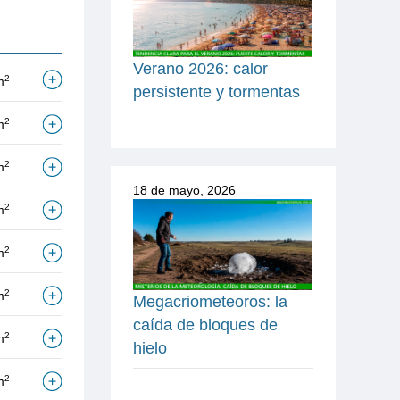
Verano 2026: calor
2
m
persistente y tormentas
2
m
2
m
18 de mayo, 2026
2
m
2
m
2
m
Megacriometeoros: la
caída de bloques de
2
m
hielo
2
m