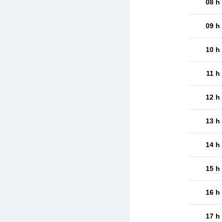
08 h
09 h
10 h
11 h
12 h
13 h
14 h
15 h
16 h
17 h