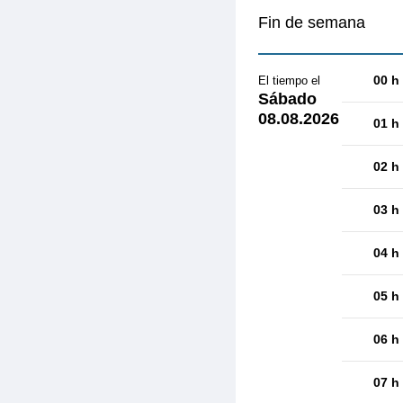
Fin de semana
00 h
El tiempo el
Sábado
08.08.2026
01 h
02 h
03 h
04 h
05 h
06 h
07 h