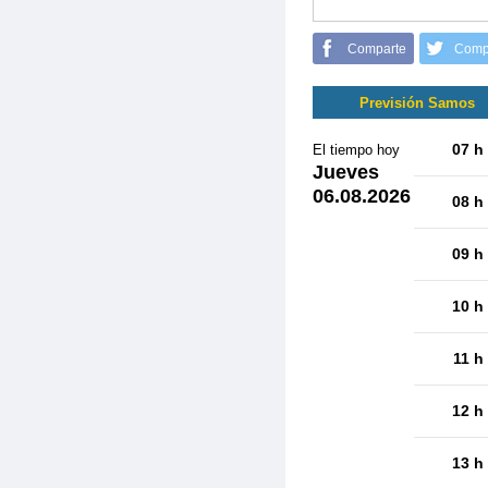
Comparte
Comp
Previsión Samos
07 h
El tiempo hoy
Jueves
06.08.2026
08 h
09 h
10 h
11 h
12 h
13 h