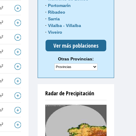
Portomarín
2
m
Ribadeo
Sarria
2
m
Vilalba - Villalba
Viveiro
2
m
Ver más poblaciones
2
m
Otras Provincias:
2
m
2
m
Radar de Precipitación
2
m
2
m
2
m