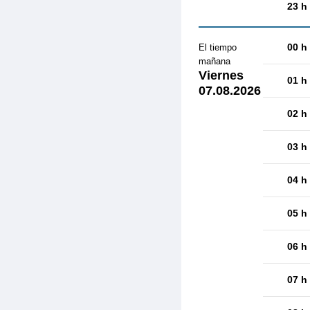
23 h
00 h
El tiempo
mañana
Viernes
01 h
07.08.2026
02 h
03 h
04 h
05 h
06 h
07 h