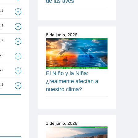
de las aves
2
m
2
m
8 de junio, 2026
2
m
2
m
2
m
El Niño y la Niña:
¿realmente afectan a
2
m
nuestro clima?
1 de junio, 2026