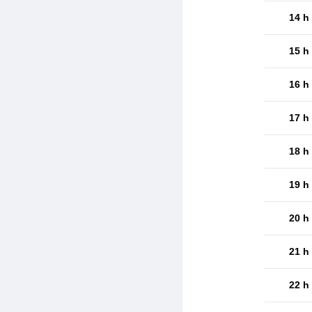
14 h
15 h
16 h
17 h
18 h
19 h
20 h
21 h
22 h