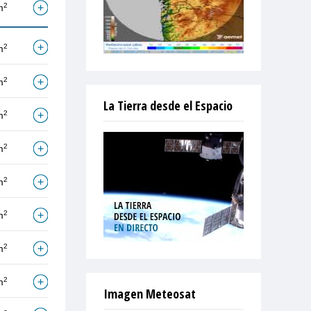
2
m
2
m
2
m
La Tierra desde el Espacio
2
m
2
m
2
m
2
m
2
m
2
m
Imagen Meteosat