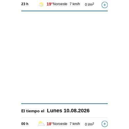
19°
23 h
Noroeste
7 km/h
2
0 l/m
Lunes
10.08.2026
El tiempo el
18°
00 h
Noroeste
7 km/h
2
0 l/m