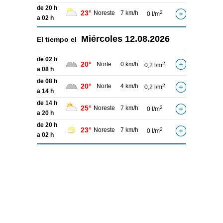
de 20 h
23°
Noreste
7 km/h
2
0 l/m
a 02 h
Miércoles
12.08.2026
El tiempo el
de 02 h
20°
Norte
0 km/h
2
0,2 l/m
a 08 h
de 08 h
20°
Norte
4 km/h
2
0,2 l/m
a 14 h
de 14 h
25°
Noreste
7 km/h
2
0 l/m
a 20 h
de 20 h
23°
Noreste
7 km/h
2
0 l/m
a 02 h