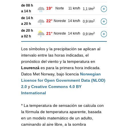
de 08 h
19°
Norte
11 km/h
2
1,1 l/m
a 14 h
de 14 h
22°
Noreste
14 km/h
2
0,9 l/m
a 20 h
de 20 h
21°
Noreste
14 km/h
2
0,9 l/m
a 02 h
Los símbolos y la precipitación se aplican al
intervalo entre las horas indicadas, el
pronóstico del viento y la temperatura en
Lourenzá
es para la primera hora indicada.
Datos Met Norway, bajo licencia
Norwegian
Licence for Open Government Data (NLOD)
2.0
y
Creative Commons 4.0 BY
International
* La temperatura de sensación se calcula con
la fórmula de temperatura aparente, basada
en un modelo matemático de un adulto,
caminando al aire libre, a la sombra