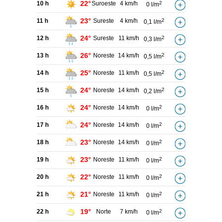
22°
10 h
Suroeste
4 km/h
2
0 l/m
23°
11 h
Sureste
4 km/h
2
0,1 l/m
24°
12 h
Sureste
11 km/h
2
0,3 l/m
26°
13 h
Noreste
14 km/h
2
0,5 l/m
25°
14 h
Noreste
11 km/h
2
0,5 l/m
24°
15 h
Noreste
14 km/h
2
0,2 l/m
24°
16 h
Noreste
14 km/h
2
0 l/m
24°
17 h
Noreste
14 km/h
2
0 l/m
23°
18 h
Noreste
14 km/h
2
0 l/m
23°
19 h
Noreste
11 km/h
2
0 l/m
22°
20 h
Noreste
11 km/h
2
0 l/m
21°
21 h
Noreste
11 km/h
2
0 l/m
19°
22 h
Norte
7 km/h
2
0 l/m