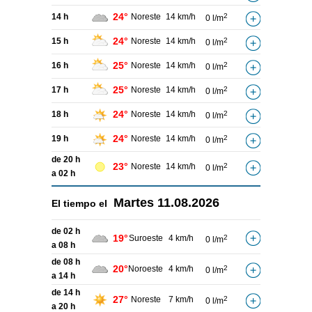
24°
14 h
Noreste
14 km/h
2
0 l/m
24°
15 h
Noreste
14 km/h
2
0 l/m
25°
16 h
Noreste
14 km/h
2
0 l/m
25°
17 h
Noreste
14 km/h
2
0 l/m
24°
18 h
Noreste
14 km/h
2
0 l/m
24°
19 h
Noreste
14 km/h
2
0 l/m
de 20 h
23°
Noreste
14 km/h
2
0 l/m
a 02 h
Martes
11.08.2026
El tiempo el
de 02 h
19°
Suroeste
4 km/h
2
0 l/m
a 08 h
de 08 h
20°
Noroeste
4 km/h
2
0 l/m
a 14 h
de 14 h
27°
Noreste
7 km/h
2
0 l/m
a 20 h