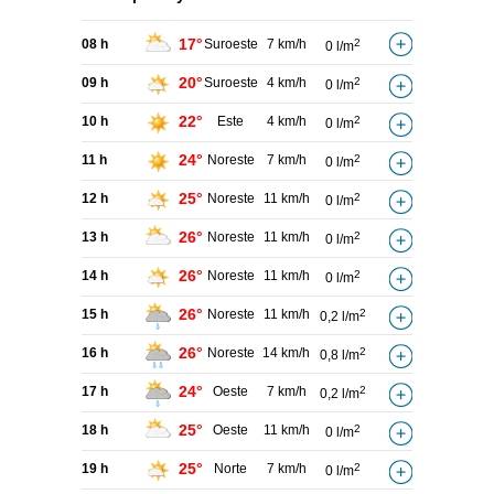
17°
08 h
Suroeste
7 km/h
2
0 l/m
20°
09 h
Suroeste
4 km/h
2
0 l/m
22°
10 h
Este
4 km/h
2
0 l/m
24°
11 h
Noreste
7 km/h
2
0 l/m
25°
12 h
Noreste
11 km/h
2
0 l/m
26°
13 h
Noreste
11 km/h
2
0 l/m
26°
14 h
Noreste
11 km/h
2
0 l/m
26°
15 h
Noreste
11 km/h
2
0,2 l/m
26°
16 h
Noreste
14 km/h
2
0,8 l/m
24°
17 h
Oeste
7 km/h
2
0,2 l/m
25°
18 h
Oeste
11 km/h
2
0 l/m
25°
19 h
Norte
7 km/h
2
0 l/m