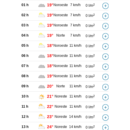
19°
01 h
Noroeste
7 km/h
2
0 l/m
19°
02 h
Noroeste
7 km/h
2
0 l/m
19°
03 h
Noroeste
7 km/h
2
0 l/m
19°
04 h
Norte
7 km/h
2
0 l/m
18°
05 h
Noroeste
11 km/h
2
0 l/m
18°
06 h
Noroeste
11 km/h
2
0 l/m
18°
07 h
Noroeste
11 km/h
2
0 l/m
19°
08 h
Noroeste
11 km/h
2
0 l/m
20°
09 h
Norte
11 km/h
2
0 l/m
21°
10 h
Noreste
11 km/h
2
0 l/m
22°
11 h
Noreste
11 km/h
2
0 l/m
23°
12 h
Noreste
14 km/h
2
0 l/m
24°
13 h
Noreste
14 km/h
2
0 l/m