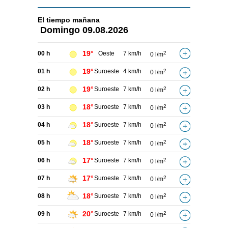
El tiempo
mañana
Domingo
09.08.2026
19°
00 h
Oeste
7 km/h
2
0 l/m
19°
01 h
Suroeste
4 km/h
2
0 l/m
19°
02 h
Suroeste
7 km/h
2
0 l/m
18°
03 h
Suroeste
7 km/h
2
0 l/m
18°
04 h
Suroeste
7 km/h
2
0 l/m
18°
05 h
Suroeste
7 km/h
2
0 l/m
17°
06 h
Suroeste
7 km/h
2
0 l/m
17°
07 h
Suroeste
7 km/h
2
0 l/m
18°
08 h
Suroeste
7 km/h
2
0 l/m
20°
09 h
Suroeste
7 km/h
2
0 l/m