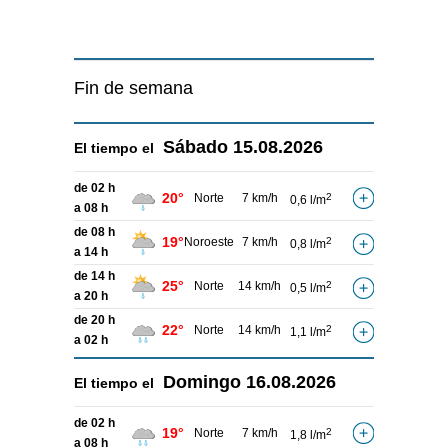
Fin de semana
Sábado
15.08.2026
El tiempo el
de 02 h
20°
Norte
7 km/h
2
0,6 l/m
a 08 h
de 08 h
19°
Noroeste
7 km/h
2
0,8 l/m
a 14 h
de 14 h
25°
Norte
14 km/h
2
0,5 l/m
a 20 h
de 20 h
22°
Norte
14 km/h
2
1,1 l/m
a 02 h
Domingo
16.08.2026
El tiempo el
de 02 h
19°
Norte
7 km/h
2
1,8 l/m
a 08 h