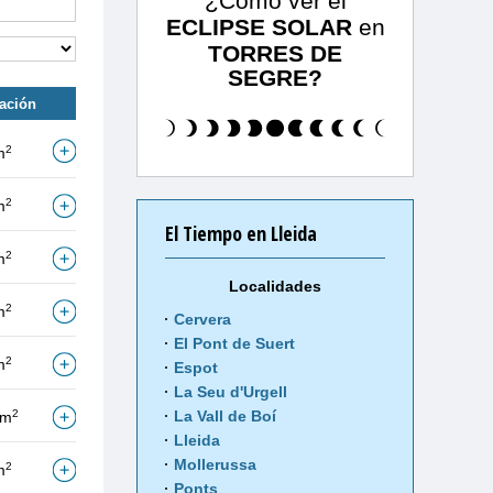
¿Cómo ver el
ECLIPSE SOLAR
en
TORRES DE
SEGRE?
tación
2
m
2
m
El Tiempo en Lleida
2
m
Localidades
2
m
Cervera
El Pont de Suert
2
m
Espot
La Seu d'Urgell
2
La Vall de Boí
/m
Lleida
Mollerussa
2
m
Ponts