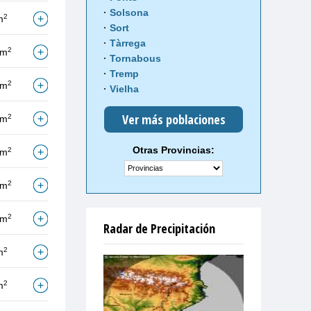
Solsona
2
m
Sort
Tàrrega
2
/m
Tornabous
Tremp
2
/m
Vielha
Ver más poblaciones
2
/m
Otras Provincias:
2
/m
2
/m
2
/m
Radar de Precipitación
2
m
2
m