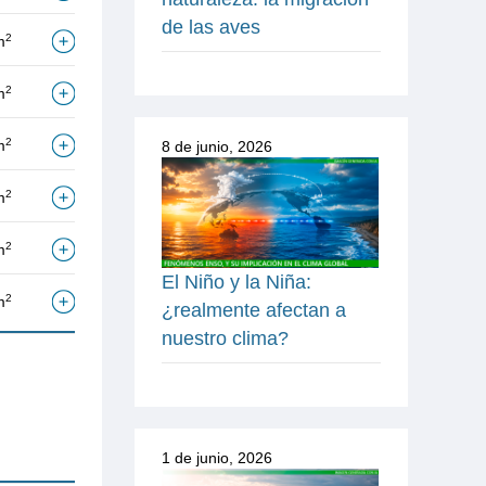
de las aves
2
m
2
m
2
m
8 de junio, 2026
2
m
2
m
El Niño y la Niña:
2
m
¿realmente afectan a
nuestro clima?
1 de junio, 2026