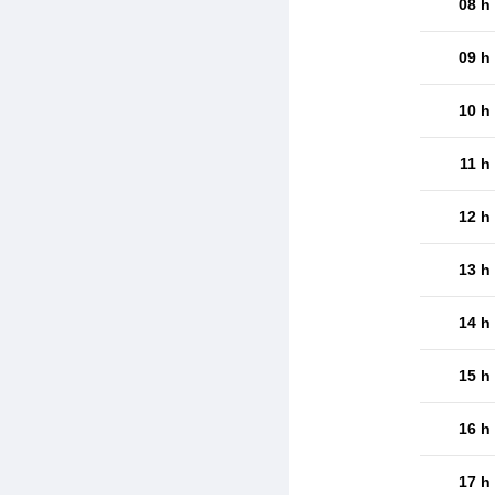
08 h
09 h
10 h
11 h
12 h
13 h
14 h
15 h
16 h
17 h