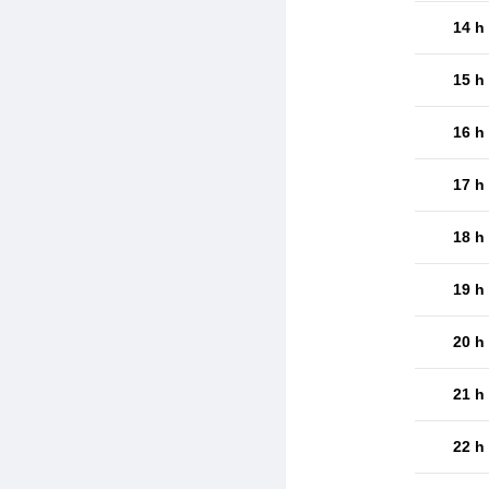
14 h
15 h
16 h
17 h
18 h
19 h
20 h
21 h
22 h