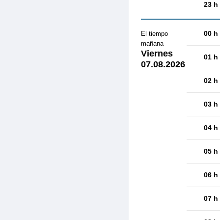
23 h
00 h
El tiempo
mañana
Viernes
01 h
07.08.2026
02 h
03 h
04 h
05 h
06 h
07 h