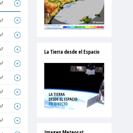
2
m
2
m
2
m
2
m
La Tierra desde el Espacio
2
m
2
m
2
m
2
m
2
m
Imagen Meteosat