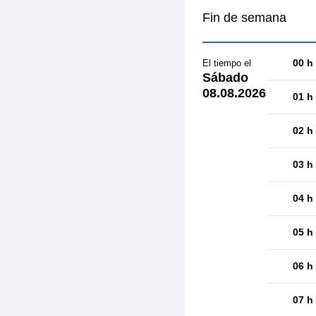
Fin de semana
00 h
El tiempo el
Sábado
08.08.2026
01 h
02 h
03 h
04 h
05 h
06 h
07 h