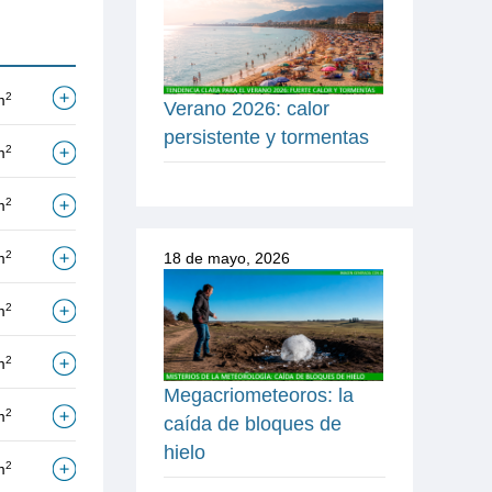
2
m
Verano 2026: calor
persistente y tormentas
2
m
2
m
2
m
18 de mayo, 2026
2
m
2
m
Megacriometeoros: la
2
m
caída de bloques de
hielo
2
m