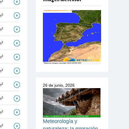
2
m
2
m
2
m
2
m
2
m
2
m
2
m
26 de junio, 2026
2
m
2
m
Meteorología y
2
m
naturaleza: la migración