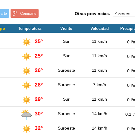
Otras provincias:
arte
Comparte
gre
Temperatura
Viento
Velocidad
Precipi
25°
Sur
11 km/h
0 l/
25°
Sur
11 km/h
0 l/
26°
Suroeste
11 km/h
0 l/
28°
Suroeste
7 km/h
0 l/
29°
Sur
11 km/h
0 l/
30°
Suroeste
14 km/h
0,1 l
32°
Suroeste
14 km/h
0 l/