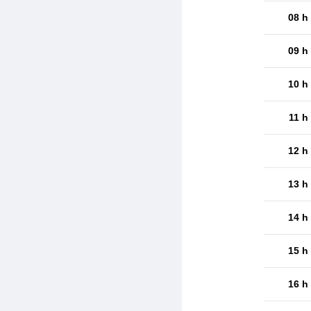
08 h
09 h
10 h
11 h
12 h
13 h
14 h
15 h
16 h