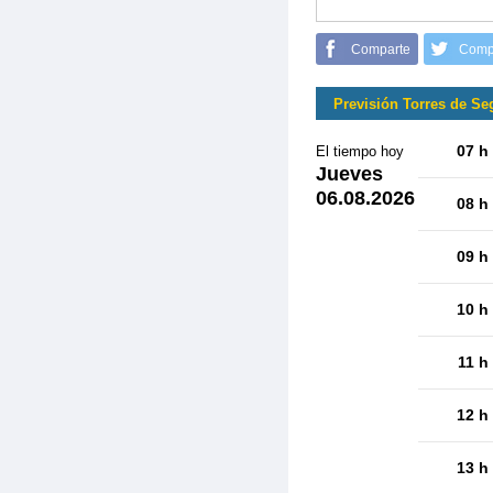
Comparte
Comp
Previsión Torres de Se
07 h
El tiempo hoy
Jueves
06.08.2026
08 h
09 h
10 h
11 h
12 h
13 h