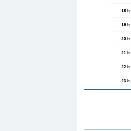
18 h
19 h
20 h
21 h
22 h
23 h