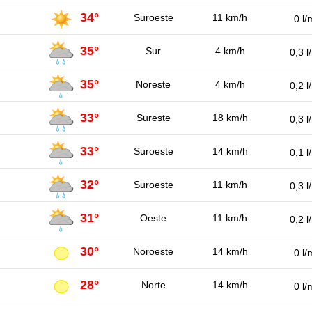
34°
Suroeste
11 km/h
0 l/
35°
Sur
4 km/h
0,3 l
35°
Noreste
4 km/h
0,2 l
33°
Sureste
18 km/h
0,3 l
33°
Suroeste
14 km/h
0,1 l
32°
Suroeste
11 km/h
0,3 l
31°
Oeste
11 km/h
0,2 l
30°
Noroeste
14 km/h
0 l/
28°
Norte
14 km/h
0 l/