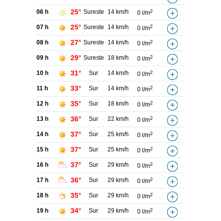
25°
06 h
Sureste
14 km/h
2
0 l/m
25°
07 h
Sureste
14 km/h
2
0 l/m
27°
08 h
Sureste
14 km/h
2
0 l/m
29°
09 h
Sureste
18 km/h
2
0 l/m
31°
10 h
Sur
14 km/h
2
0 l/m
33°
11 h
Sur
14 km/h
2
0 l/m
35°
12 h
Sur
18 km/h
2
0 l/m
36°
13 h
Sur
22 km/h
2
0 l/m
37°
14 h
Sur
25 km/h
2
0 l/m
37°
15 h
Sur
25 km/h
2
0 l/m
37°
16 h
Sur
29 km/h
2
0 l/m
36°
17 h
Sur
29 km/h
2
0 l/m
35°
18 h
Sur
29 km/h
2
0 l/m
34°
19 h
Sur
29 km/h
2
0 l/m