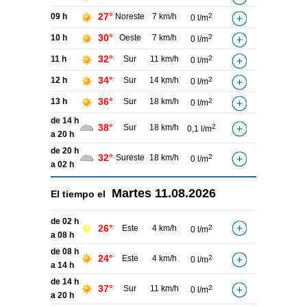
27°
09 h
Noreste
7 km/h
2
0 l/m
30°
10 h
Oeste
7 km/h
2
0 l/m
32°
11 h
Sur
11 km/h
2
0 l/m
34°
12 h
Sur
14 km/h
2
0 l/m
36°
13 h
Sur
18 km/h
2
0 l/m
de 14 h
38°
Sur
18 km/h
2
0,1 l/m
a 20 h
de 20 h
32°
Sureste
18 km/h
2
0 l/m
a 02 h
Martes
11.08.2026
El tiempo el
de 02 h
26°
Este
4 km/h
2
0 l/m
a 08 h
de 08 h
24°
Este
4 km/h
2
0 l/m
a 14 h
de 14 h
37°
Sur
11 km/h
2
0 l/m
a 20 h