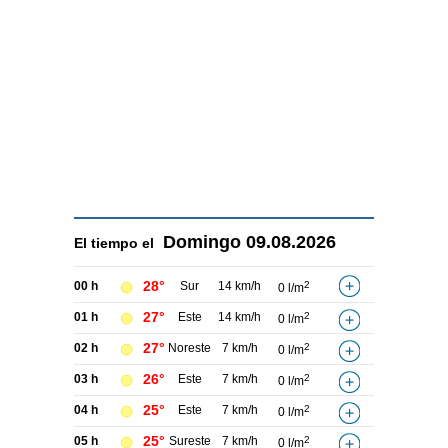
Domingo
09.08.2026
El tiempo el
28°
00 h
Sur
14 km/h
2
0 l/m
27°
01 h
Este
14 km/h
2
0 l/m
27°
02 h
Noreste
7 km/h
2
0 l/m
26°
03 h
Este
7 km/h
2
0 l/m
25°
04 h
Este
7 km/h
2
0 l/m
25°
05 h
Sureste
7 km/h
2
0 l/m