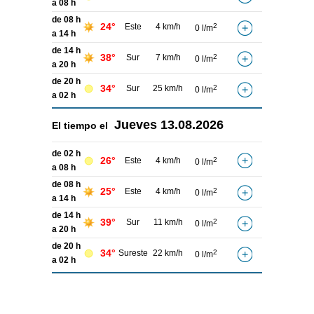
a 08 h
de 08 h
24°
Este
4 km/h
2
0 l/m
a 14 h
de 14 h
38°
Sur
7 km/h
2
0 l/m
a 20 h
de 20 h
34°
Sur
25 km/h
2
0 l/m
a 02 h
Jueves
13.08.2026
El tiempo el
de 02 h
26°
Este
4 km/h
2
0 l/m
a 08 h
de 08 h
25°
Este
4 km/h
2
0 l/m
a 14 h
de 14 h
39°
Sur
11 km/h
2
0 l/m
a 20 h
de 20 h
34°
Sureste
22 km/h
2
0 l/m
a 02 h