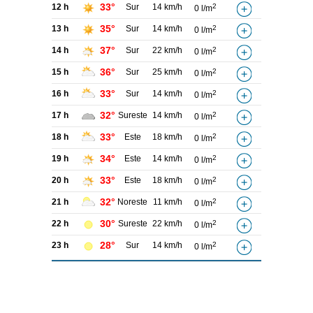
33°
12 h
Sur
14 km/h
2
0 l/m
35°
13 h
Sur
14 km/h
2
0 l/m
37°
14 h
Sur
22 km/h
2
0 l/m
36°
15 h
Sur
25 km/h
2
0 l/m
33°
16 h
Sur
14 km/h
2
0 l/m
32°
17 h
Sureste
14 km/h
2
0 l/m
33°
18 h
Este
18 km/h
2
0 l/m
34°
19 h
Este
14 km/h
2
0 l/m
33°
20 h
Este
18 km/h
2
0 l/m
32°
21 h
Noreste
11 km/h
2
0 l/m
30°
22 h
Sureste
22 km/h
2
0 l/m
28°
23 h
Sur
14 km/h
2
0 l/m