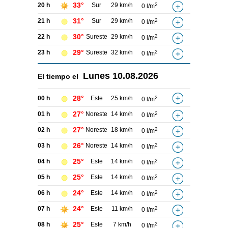
33°
20 h
Sur
29 km/h
2
0 l/m
31°
21 h
Sur
29 km/h
2
0 l/m
30°
22 h
Sureste
29 km/h
2
0 l/m
29°
23 h
Sureste
32 km/h
2
0 l/m
Lunes
10.08.2026
El tiempo el
28°
00 h
Este
25 km/h
2
0 l/m
27°
01 h
Noreste
14 km/h
2
0 l/m
27°
02 h
Noreste
18 km/h
2
0 l/m
26°
03 h
Noreste
14 km/h
2
0 l/m
25°
04 h
Este
14 km/h
2
0 l/m
25°
05 h
Este
14 km/h
2
0 l/m
24°
06 h
Este
14 km/h
2
0 l/m
24°
07 h
Este
11 km/h
2
0 l/m
25°
08 h
Este
7 km/h
2
0 l/m