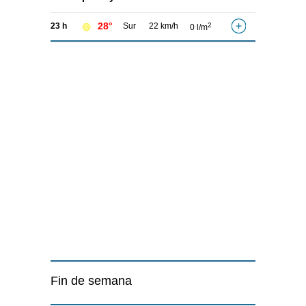
28°
23 h
Sur
22 km/h
2
0 l/m
Fin de semana