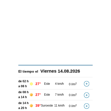
Viernes
14.08.2026
El tiempo el
de 02 h
27°
Este
4 km/h
2
0 l/m
a 08 h
de 08 h
27°
Este
7 km/h
2
0 l/m
a 14 h
de 14 h
39°
Suroeste
11 km/h
2
0 l/m
a 20 h