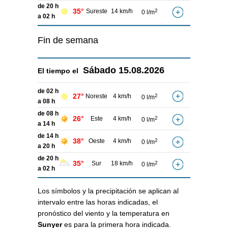
de 20 h
35°
Sureste
14 km/h
2
0 l/m
a 02 h
Fin de semana
Sábado
15.08.2026
El tiempo el
de 02 h
27°
Noreste
4 km/h
2
0 l/m
a 08 h
de 08 h
26°
Este
4 km/h
2
0 l/m
a 14 h
de 14 h
38°
Oeste
4 km/h
2
0 l/m
a 20 h
de 20 h
35°
Sur
18 km/h
2
0 l/m
a 02 h
Los símbolos y la precipitación se aplican al
intervalo entre las horas indicadas, el
pronóstico del viento y la temperatura en
Sunyer
es para la primera hora indicada.