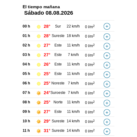
El tiempo
mañana
Sábado
08.08.2026
28°
00 h
Sur
22 km/h
2
0 l/m
28°
01 h
Sureste
18 km/h
2
0 l/m
27°
02 h
Este
11 km/h
2
0 l/m
27°
03 h
Este
7 km/h
2
0 l/m
26°
04 h
Este
11 km/h
2
0 l/m
25°
05 h
Este
11 km/h
2
0 l/m
25°
06 h
Noreste
7 km/h
2
0 l/m
24°
07 h
Suroeste
7 km/h
2
0 l/m
25°
08 h
Norte
11 km/h
2
0 l/m
27°
09 h
Este
11 km/h
2
0 l/m
29°
10 h
Sureste
14 km/h
2
0 l/m
31°
11 h
Sureste
14 km/h
2
0 l/m