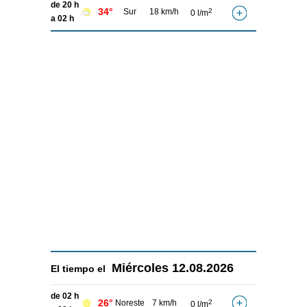
de 20 h
34°
Sur
18 km/h
2
0 l/m
a 02 h
Miércoles
12.08.2026
El tiempo el
de 02 h
26°
Noreste
7 km/h
2
0 l/m