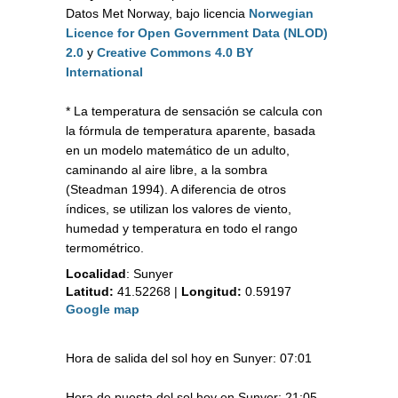
Datos Met Norway, bajo licencia
Norwegian
Licence for Open Government Data (NLOD)
2.0
y
Creative Commons 4.0 BY
International
* La temperatura de sensación se calcula con
la fórmula de temperatura aparente, basada
en un modelo matemático de un adulto,
caminando al aire libre, a la sombra
(Steadman 1994). A diferencia de otros
índices, se utilizan los valores de viento,
humedad y temperatura en todo el rango
termométrico.
Localidad
:
Sunyer
Latitud:
41.52268
|
Longitud:
0.59197
Google map
Hora de salida del sol hoy en Sunyer: 07:01
Hora de puesta del sol hoy en Sunyer: 21:05