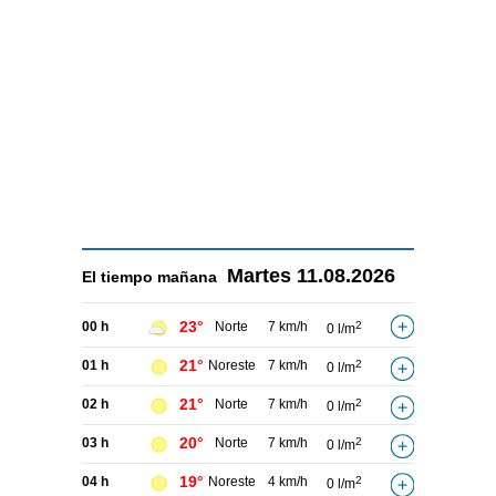
Martes
11.08.2026
El tiempo
mañana
23°
00 h
Norte
7 km/h
2
0 l/m
21°
01 h
Noreste
7 km/h
2
0 l/m
21°
02 h
Norte
7 km/h
2
0 l/m
20°
03 h
Norte
7 km/h
2
0 l/m
19°
04 h
Noreste
4 km/h
2
0 l/m