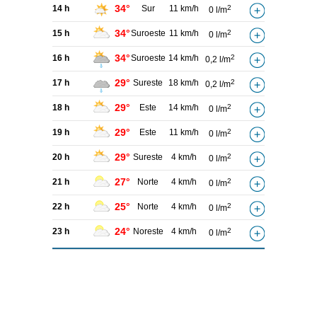
34°
14 h
Sur
11 km/h
2
0 l/m
34°
15 h
Suroeste
11 km/h
2
0 l/m
34°
16 h
Suroeste
14 km/h
2
0,2 l/m
29°
17 h
Sureste
18 km/h
2
0,2 l/m
29°
18 h
Este
14 km/h
2
0 l/m
29°
19 h
Este
11 km/h
2
0 l/m
29°
20 h
Sureste
4 km/h
2
0 l/m
27°
21 h
Norte
4 km/h
2
0 l/m
25°
22 h
Norte
4 km/h
2
0 l/m
24°
23 h
Noreste
4 km/h
2
0 l/m