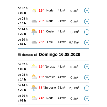
de 02 h
19°
Norte
4 km/h
2
0 l/m
a 08 h
de 08 h
20°
Norte
0 km/h
2
0 l/m
a 14 h
de 14 h
33°
Oeste
4 km/h
2
1,2 l/m
a 20 h
de 20 h
25°
Este
4 km/h
2
0,4 l/m
a 02 h
Domingo
16.08.2026
El tiempo el
de 02 h
19°
Noreste
4 km/h
2
0 l/m
a 08 h
de 08 h
19°
Noreste
4 km/h
2
0 l/m
a 14 h
de 14 h
33°
Suroeste
7 km/h
2
2,9 l/m
a 20 h
de 20 h
24°
Norte
4 km/h
2
0 l/m
a 02 h