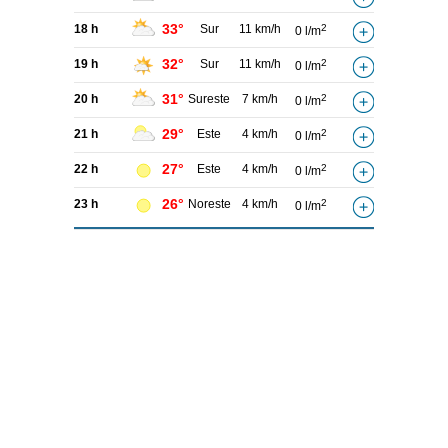
33°
18 h
Sur
11 km/h
2
0 l/m
32°
19 h
Sur
11 km/h
2
0 l/m
31°
20 h
Sureste
7 km/h
2
0 l/m
29°
21 h
Este
4 km/h
2
0 l/m
27°
22 h
Este
4 km/h
2
0 l/m
26°
23 h
Noreste
4 km/h
2
0 l/m