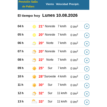
Previsión Salàs
Viento
Velocidad
Precipit.
de Pallars
Lunes
10.08.2026
El tiempo hoy
21°
04 h
Noreste
7 km/h
2
0 l/m
20°
05 h
Noreste
7 km/h
2
0 l/m
20°
06 h
Norte
7 km/h
2
0 l/m
20°
07 h
Noreste
7 km/h
2
0 l/m
22°
08 h
Norte
7 km/h
2
0 l/m
25°
09 h
Sur
7 km/h
2
0 l/m
28°
10 h
Suroeste
4 km/h
2
0 l/m
30°
11 h
Sur
7 km/h
2
0 l/m
32°
12 h
Sur
11 km/h
2
0 l/m
33°
13 h
Sur
11 km/h
2
0 l/m