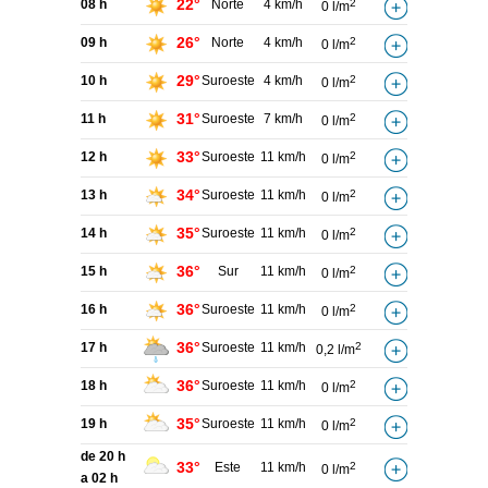
22°
08 h
Norte
4 km/h
2
0 l/m
26°
09 h
Norte
4 km/h
2
0 l/m
29°
10 h
Suroeste
4 km/h
2
0 l/m
31°
11 h
Suroeste
7 km/h
2
0 l/m
33°
12 h
Suroeste
11 km/h
2
0 l/m
34°
13 h
Suroeste
11 km/h
2
0 l/m
35°
14 h
Suroeste
11 km/h
2
0 l/m
36°
15 h
Sur
11 km/h
2
0 l/m
36°
16 h
Suroeste
11 km/h
2
0 l/m
36°
17 h
Suroeste
11 km/h
2
0,2 l/m
36°
18 h
Suroeste
11 km/h
2
0 l/m
35°
19 h
Suroeste
11 km/h
2
0 l/m
de 20 h
33°
Este
11 km/h
2
0 l/m
a 02 h