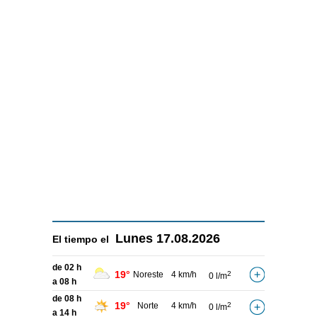
Lunes
17.08.2026
El tiempo el
de 02 h
19°
Noreste
4 km/h
2
0 l/m
a 08 h
de 08 h
19°
Norte
4 km/h
2
0 l/m
a 14 h