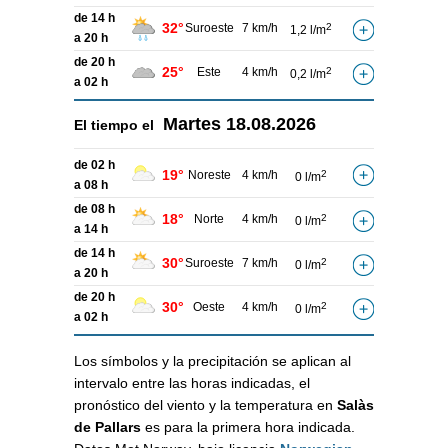
de 14 h
32°
Suroeste
7 km/h
2
1,2 l/m
a 20 h
de 20 h
25°
Este
4 km/h
2
0,2 l/m
a 02 h
Martes
18.08.2026
El tiempo el
de 02 h
19°
Noreste
4 km/h
2
0 l/m
a 08 h
de 08 h
18°
Norte
4 km/h
2
0 l/m
a 14 h
de 14 h
30°
Suroeste
7 km/h
2
0 l/m
a 20 h
de 20 h
30°
Oeste
4 km/h
2
0 l/m
a 02 h
Los símbolos y la precipitación se aplican al
intervalo entre las horas indicadas, el
pronóstico del viento y la temperatura en
Salàs
de Pallars
es para la primera hora indicada.