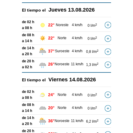
Jueves
13.08.2026
El tiempo el
de 02 h
22°
Noreste
4 km/h
2
0 l/m
a 08 h
de 08 h
22°
Norte
4 km/h
2
0 l/m
a 14 h
de 14 h
37°
Suroeste
4 km/h
2
0,8 l/m
a 20 h
de 20 h
26°
Noroeste
11 km/h
2
1,3 l/m
a 02 h
Viernes
14.08.2026
El tiempo el
de 02 h
24°
Norte
4 km/h
2
0 l/m
a 08 h
de 08 h
20°
Norte
4 km/h
2
0 l/m
a 14 h
de 14 h
36°
Noroeste
11 km/h
2
6,2 l/m
a 20 h
de 20 h