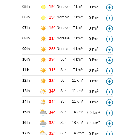
19°
05 h
Noreste
7 km/h
2
0 l/m
19°
06 h
Noreste
7 km/h
2
0 l/m
19°
07 h
Noreste
7 km/h
2
0 l/m
21°
08 h
Noreste
7 km/h
2
0 l/m
25°
09 h
Noreste
4 km/h
2
0 l/m
29°
10 h
Sur
4 km/h
2
0 l/m
31°
11 h
Sur
7 km/h
2
0 l/m
32°
12 h
Sur
11 km/h
2
0 l/m
34°
13 h
Sur
11 km/h
2
0 l/m
34°
14 h
Sur
11 km/h
2
0 l/m
34°
15 h
Sur
14 km/h
2
0,2 l/m
33°
16 h
Sur
18 km/h
2
0,3 l/m
32°
17 h
Sur
14 km/h
2
0 l/m