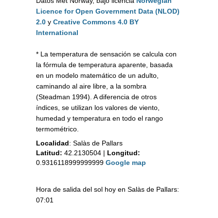
Datos Met Norway, bajo licencia
Norwegian
Licence for Open Government Data (NLOD)
2.0
y
Creative Commons 4.0 BY
International
* La temperatura de sensación se calcula con
la fórmula de temperatura aparente, basada
en un modelo matemático de un adulto,
caminando al aire libre, a la sombra
(Steadman 1994). A diferencia de otros
índices, se utilizan los valores de viento,
humedad y temperatura en todo el rango
termométrico.
Localidad
:
Salàs de Pallars
Latitud:
42.2130504
|
Longitud:
0.9316118999999999
Google map
Hora de salida del sol hoy en Salàs de Pallars:
07:01