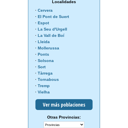
Localidades
Cervera
El Pont de Suert
Espot
La Seu d'Urgell
La Vall de Boí
Lleida
Mollerussa
Ponts
Solsona
Sort
Tàrrega
Tornabous
Tremp
Vielha
Ver más poblaciones
Otras Provincias: