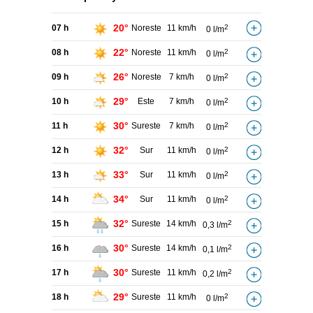
20°
07 h
Noreste
11 km/h
2
0 l/m
22°
08 h
Noreste
11 km/h
2
0 l/m
26°
09 h
Noreste
7 km/h
2
0 l/m
29°
10 h
Este
7 km/h
2
0 l/m
30°
11 h
Sureste
7 km/h
2
0 l/m
32°
12 h
Sur
11 km/h
2
0 l/m
33°
13 h
Sur
11 km/h
2
0 l/m
34°
14 h
Sur
11 km/h
2
0 l/m
32°
15 h
Sureste
14 km/h
2
0,3 l/m
30°
16 h
Sureste
14 km/h
2
0,1 l/m
30°
17 h
Sureste
11 km/h
2
0,2 l/m
29°
18 h
Sureste
11 km/h
2
0 l/m