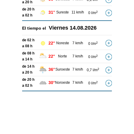
a 20 h
de 20 h
31°
Sureste
11 km/h
2
0 l/m
a 02 h
Viernes
14.08.2026
El tiempo el
de 02 h
22°
Noreste
7 km/h
2
0 l/m
a 08 h
de 08 h
22°
Norte
7 km/h
2
0 l/m
a 14 h
de 14 h
36°
Suroeste
7 km/h
2
0,7 l/m
a 20 h
de 20 h
30°
Noroeste
7 km/h
2
0 l/m
a 02 h