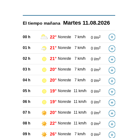
Martes
11.08.2026
El tiempo
mañana
22°
00 h
Noreste
7 km/h
2
0 l/m
21°
01 h
Noreste
7 km/h
2
0 l/m
21°
02 h
Noreste
7 km/h
2
0 l/m
20°
03 h
Noreste
7 km/h
2
0 l/m
20°
04 h
Noreste
7 km/h
2
0 l/m
19°
05 h
Noreste
11 km/h
2
0 l/m
19°
06 h
Noreste
11 km/h
2
0 l/m
20°
07 h
Noreste
11 km/h
2
0 l/m
22°
08 h
Noreste
11 km/h
2
0 l/m
26°
09 h
Noreste
7 km/h
2
0 l/m