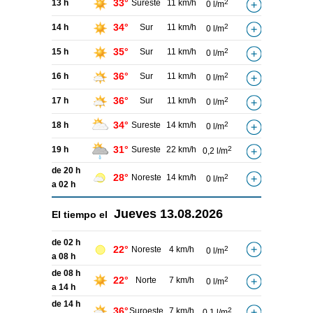
33°
13 h
Sureste
11 km/h
2
0 l/m
34°
14 h
Sur
11 km/h
2
0 l/m
35°
15 h
Sur
11 km/h
2
0 l/m
36°
16 h
Sur
11 km/h
2
0 l/m
36°
17 h
Sur
11 km/h
2
0 l/m
34°
18 h
Sureste
14 km/h
2
0 l/m
31°
19 h
Sureste
22 km/h
2
0,2 l/m
de 20 h
28°
Noreste
14 km/h
2
0 l/m
a 02 h
Jueves
13.08.2026
El tiempo el
de 02 h
22°
Noreste
4 km/h
2
0 l/m
a 08 h
de 08 h
22°
Norte
7 km/h
2
0 l/m
a 14 h
de 14 h
36°
Suroeste
7 km/h
2
0,1 l/m