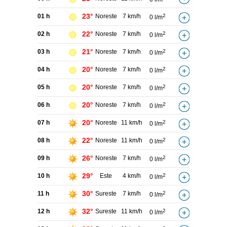
23°
01 h
Noreste
7 km/h
2
0 l/m
22°
02 h
Noreste
7 km/h
2
0 l/m
21°
03 h
Noreste
7 km/h
2
0 l/m
20°
04 h
Noreste
7 km/h
2
0 l/m
20°
05 h
Noreste
7 km/h
2
0 l/m
20°
06 h
Noreste
7 km/h
2
0 l/m
20°
07 h
Noreste
11 km/h
2
0 l/m
22°
08 h
Noreste
11 km/h
2
0 l/m
26°
09 h
Noreste
7 km/h
2
0 l/m
29°
10 h
Este
4 km/h
2
0 l/m
30°
11 h
Sureste
7 km/h
2
0 l/m
32°
12 h
Sureste
11 km/h
2
0 l/m