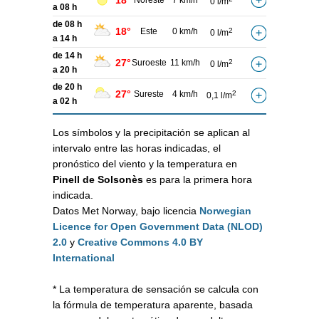
18°
Noreste
7 km/h
0 l/m
a 08 h
de 08 h
18°
Este
0 km/h
2
0 l/m
a 14 h
de 14 h
27°
Suroeste
11 km/h
2
0 l/m
a 20 h
de 20 h
27°
Sureste
4 km/h
2
0,1 l/m
a 02 h
Los símbolos y la precipitación se aplican al
intervalo entre las horas indicadas, el
pronóstico del viento y la temperatura en
Pinell de Solsonès
es para la primera hora
indicada.
Datos Met Norway, bajo licencia
Norwegian
Licence for Open Government Data (NLOD)
2.0
y
Creative Commons 4.0 BY
International
* La temperatura de sensación se calcula con
la fórmula de temperatura aparente, basada