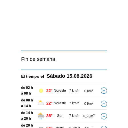
Fin de semana
Sábado
15.08.2026
El tiempo el
de 02 h
22°
Noreste
7 km/h
2
0 l/m
a 08 h
de 08 h
22°
Noreste
7 km/h
2
0 l/m
a 14 h
de 14 h
35°
Sur
7 km/h
2
4,5 l/m
a 20 h
de 20 h
2