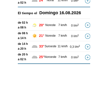
24°
Norte
11 km/h
0 l/m
a 02 h
Domingo
16.08.2026
El tiempo el
de 02 h
20°
Noreste
7 km/h
2
0 l/m
a 08 h
de 08 h
21°
Noreste
7 km/h
2
0 l/m
a 14 h
de 14 h
33°
Suroeste
11 km/h
2
0,3 l/m
a 20 h
de 20 h
25°
Noroeste
7 km/h
2
0 l/m
a 02 h