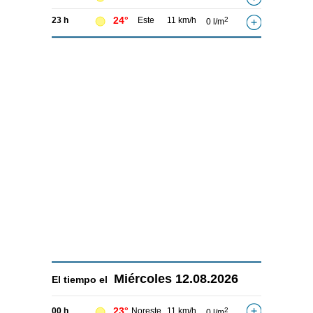
24°
23 h
Este
11 km/h
2
0 l/m
Miércoles
12.08.2026
El tiempo el
23°
00 h
Noreste
11 km/h
2
0 l/m