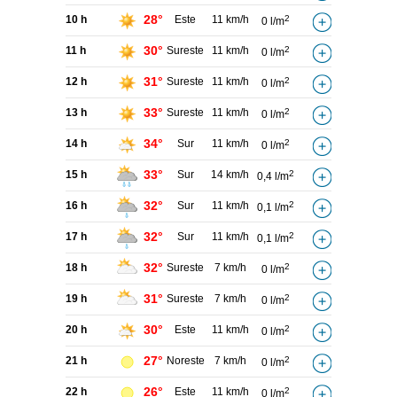
28°
10 h
Este
11 km/h
2
0 l/m
30°
11 h
Sureste
11 km/h
2
0 l/m
31°
12 h
Sureste
11 km/h
2
0 l/m
33°
13 h
Sureste
11 km/h
2
0 l/m
34°
14 h
Sur
11 km/h
2
0 l/m
33°
15 h
Sur
14 km/h
2
0,4 l/m
32°
16 h
Sur
11 km/h
2
0,1 l/m
32°
17 h
Sur
11 km/h
2
0,1 l/m
32°
18 h
Sureste
7 km/h
2
0 l/m
31°
19 h
Sureste
7 km/h
2
0 l/m
30°
20 h
Este
11 km/h
2
0 l/m
27°
21 h
Noreste
7 km/h
2
0 l/m
26°
22 h
Este
11 km/h
2
0 l/m