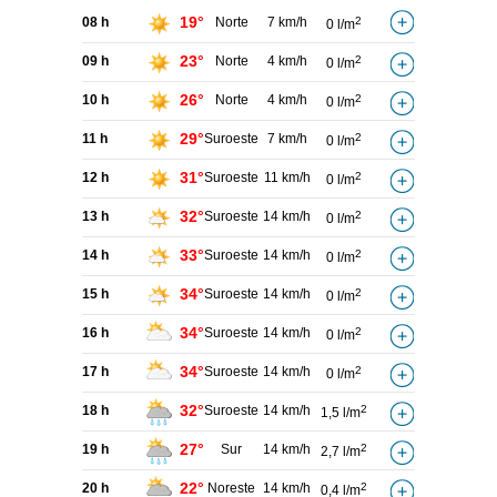
19°
08 h
Norte
7 km/h
2
0 l/m
23°
09 h
Norte
4 km/h
2
0 l/m
26°
10 h
Norte
4 km/h
2
0 l/m
29°
11 h
Suroeste
7 km/h
2
0 l/m
31°
12 h
Suroeste
11 km/h
2
0 l/m
32°
13 h
Suroeste
14 km/h
2
0 l/m
33°
14 h
Suroeste
14 km/h
2
0 l/m
34°
15 h
Suroeste
14 km/h
2
0 l/m
34°
16 h
Suroeste
14 km/h
2
0 l/m
34°
17 h
Suroeste
14 km/h
2
0 l/m
32°
18 h
Suroeste
14 km/h
2
1,5 l/m
27°
19 h
Sur
14 km/h
2
2,7 l/m
22°
20 h
Noreste
14 km/h
2
0,4 l/m