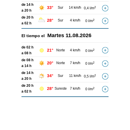
de 14 h
33°
Sur
14 km/h
2
0,4 l/m
a 20 h
de 20 h
28°
Sur
4 km/h
2
0 l/m
a 02 h
Martes
11.08.2026
El tiempo el
de 02 h
21°
Norte
4 km/h
2
0 l/m
a 08 h
de 08 h
20°
Norte
7 km/h
2
0 l/m
a 14 h
de 14 h
34°
Sur
11 km/h
2
0,5 l/m
a 20 h
de 20 h
28°
Sureste
7 km/h
2
0 l/m
a 02 h