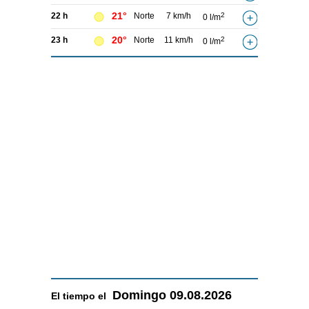
21°
22 h
Norte
7 km/h
2
0 l/m
20°
23 h
Norte
11 km/h
2
0 l/m
Domingo
09.08.2026
El tiempo el