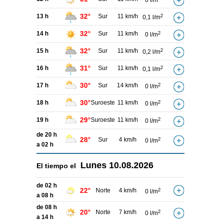
0 l/m
32°
13 h
Sur
11 km/h
2
0,1 l/m
32°
14 h
Sur
11 km/h
2
0 l/m
32°
15 h
Sur
11 km/h
2
0,2 l/m
31°
16 h
Sur
11 km/h
2
0,1 l/m
30°
17 h
Sur
14 km/h
2
0 l/m
30°
18 h
Suroeste
11 km/h
2
0 l/m
29°
19 h
Suroeste
11 km/h
2
0 l/m
de 20 h
28°
Sur
4 km/h
2
0 l/m
a 02 h
Lunes
10.08.2026
El tiempo el
de 02 h
22°
Norte
4 km/h
2
0 l/m
a 08 h
de 08 h
20°
Norte
7 km/h
2
0 l/m
a 14 h