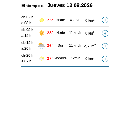
Jueves
13.08.2026
El tiempo el
de 02 h
23°
Norte
4 km/h
2
0 l/m
a 08 h
de 08 h
23°
Norte
11 km/h
2
0 l/m
a 14 h
de 14 h
36°
Sur
11 km/h
2
2,5 l/m
a 20 h
de 20 h
27°
Noreste
7 km/h
2
0 l/m
a 02 h