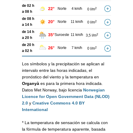
de 02 h
22°
Norte
4 km/h
2
0 l/m
a 08 h
de 08 h
20°
Norte
11 km/h
2
0 l/m
a 14 h
de 14 h
35°
Suroeste
11 km/h
2
3,5 l/m
a 20 h
de 20 h
26°
Norte
7 km/h
2
0 l/m
a 02 h
Los símbolos y la precipitación se aplican al
intervalo entre las horas indicadas, el
pronóstico del viento y la temperatura en
Organyà
es para la primera hora indicada.
Datos Met Norway, bajo licencia
Norwegian
Licence for Open Government Data (NLOD)
2.0
y
Creative Commons 4.0 BY
International
* La temperatura de sensación se calcula con
la fórmula de temperatura aparente, basada