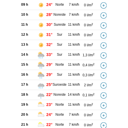
24°
09 h
Norte
7 km/h
2
0 l/m
28°
10 h
Noreste
7 km/h
2
0 l/m
30°
11 h
Sureste
11 km/h
2
0 l/m
31°
12 h
Sur
11 km/h
2
0 l/m
32°
13 h
Sur
11 km/h
2
0 l/m
33°
14 h
Sur
11 km/h
2
1,3 l/m
29°
15 h
Norte
11 km/h
2
0,4 l/m
29°
16 h
Sur
11 km/h
2
0,3 l/m
25°
17 h
Suroeste
11 km/h
2
2 l/m
22°
18 h
Noreste
14 km/h
2
0,1 l/m
23°
19 h
Norte
11 km/h
2
0 l/m
24°
20 h
Norte
7 km/h
2
0 l/m
22°
21 h
Norte
7 km/h
2
0 l/m