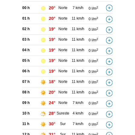
20°
00 h
Norte
7 km/h
2
0 l/m
20°
01 h
Norte
11 km/h
2
0 l/m
19°
02 h
Norte
11 km/h
2
0 l/m
19°
03 h
Norte
11 km/h
2
0 l/m
19°
04 h
Norte
11 km/h
2
0 l/m
19°
05 h
Norte
11 km/h
2
0 l/m
19°
06 h
Norte
11 km/h
2
0 l/m
18°
07 h
Norte
11 km/h
2
0 l/m
20°
08 h
Norte
11 km/h
2
0 l/m
24°
09 h
Norte
7 km/h
2
0 l/m
28°
10 h
Sureste
4 km/h
2
0 l/m
30°
11 h
Sur
7 km/h
2
0 l/m
31°
12 h
Sur
11 km/h
2