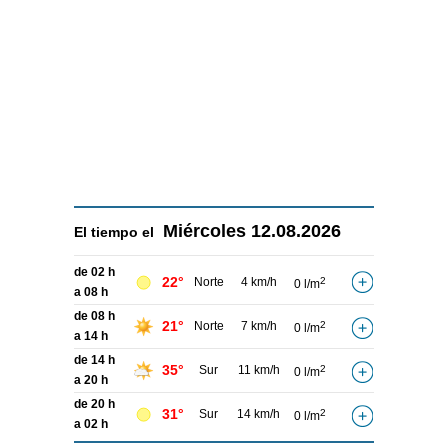
Miércoles
12.08.2026
El tiempo el
de 02 h
22°
Norte
4 km/h
2
0 l/m
a 08 h
de 08 h
21°
Norte
7 km/h
2
0 l/m
a 14 h
de 14 h
35°
Sur
11 km/h
2
0 l/m
a 20 h
de 20 h
31°
Sur
14 km/h
2
0 l/m
a 02 h