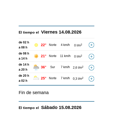
Viernes
14.08.2026
El tiempo el
de 02 h
22°
Norte
4 km/h
2
0 l/m
a 08 h
de 08 h
21°
Norte
11 km/h
2
0 l/m
a 14 h
de 14 h
36°
Sur
7 km/h
2
2,6 l/m
a 20 h
de 20 h
25°
Norte
7 km/h
2
0,3 l/m
a 02 h
Fin de semana
Sábado
15.08.2026
El tiempo el