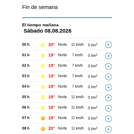
Fin de semana
El tiempo
mañana
Sábado
08.08.2026
20°
00 h
Norte
11 km/h
2
0 l/m
19°
01 h
Norte
7 km/h
2
0 l/m
19°
02 h
Norte
7 km/h
2
0 l/m
19°
03 h
Norte
7 km/h
2
0 l/m
19°
04 h
Norte
7 km/h
2
0 l/m
18°
05 h
Norte
11 km/h
2
0 l/m
18°
06 h
Norte
11 km/h
2
0 l/m
18°
07 h
Norte
11 km/h
2
0 l/m
20°
08 h
Norte
11 km/h
2
0 l/m