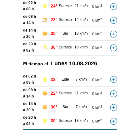
de 02 h
24°
Sureste
11 km/h
2
0 l/m
a 08 h
de 08 h
23°
Sureste
14 km/h
2
0 l/m
a 14 h
de 14 h
35°
Sur
18 km/h
2
0 l/m
a 20 h
de 20 h
30°
Sureste
18 km/h
2
0 l/m
a 02 h
Lunes
10.08.2026
El tiempo el
de 02 h
22°
Este
7 km/h
2
0 l/m
a 08 h
de 08 h
22°
Sureste
11 km/h
2
0 l/m
a 14 h
de 14 h
36°
Sur
7 km/h
2
0 l/m
a 20 h
de 20 h
30°
Sureste
18 km/h
2
0 l/m
a 02 h