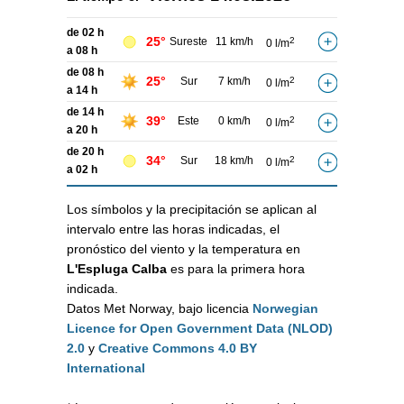
de 02 h
25°
Sureste
11 km/h
2
0 l/m
a 08 h
de 08 h
25°
Sur
7 km/h
2
0 l/m
a 14 h
de 14 h
39°
Este
0 km/h
2
0 l/m
a 20 h
de 20 h
34°
Sur
18 km/h
2
0 l/m
a 02 h
Los símbolos y la precipitación se aplican al
intervalo entre las horas indicadas, el
pronóstico del viento y la temperatura en
L'Espluga Calba
es para la primera hora
indicada.
Datos Met Norway, bajo licencia
Norwegian
Licence for Open Government Data (NLOD)
2.0
y
Creative Commons 4.0 BY
International