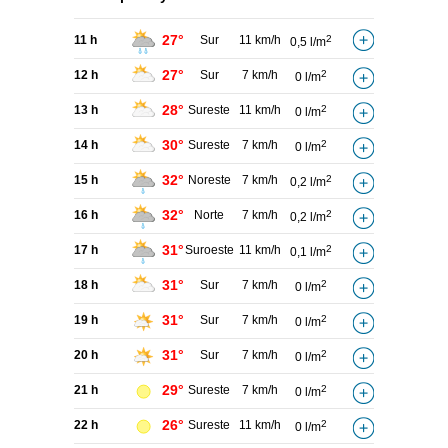
27°
11 h
Sur
11 km/h
2
0,5 l/m
27°
12 h
Sur
7 km/h
2
0 l/m
28°
13 h
Sureste
11 km/h
2
0 l/m
30°
14 h
Sureste
7 km/h
2
0 l/m
32°
15 h
Noreste
7 km/h
2
0,2 l/m
32°
16 h
Norte
7 km/h
2
0,2 l/m
31°
17 h
Suroeste
11 km/h
2
0,1 l/m
31°
18 h
Sur
7 km/h
2
0 l/m
31°
19 h
Sur
7 km/h
2
0 l/m
31°
20 h
Sur
7 km/h
2
0 l/m
29°
21 h
Sureste
7 km/h
2
0 l/m
26°
22 h
Sureste
11 km/h
2
0 l/m