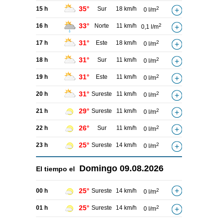
35°
15 h
Sur
18 km/h
2
0 l/m
33°
16 h
Norte
11 km/h
2
0,1 l/m
31°
17 h
Este
18 km/h
2
0 l/m
31°
18 h
Sur
11 km/h
2
0 l/m
31°
19 h
Este
11 km/h
2
0 l/m
31°
20 h
Sureste
11 km/h
2
0 l/m
29°
21 h
Sureste
11 km/h
2
0 l/m
26°
22 h
Sur
11 km/h
2
0 l/m
25°
23 h
Sureste
14 km/h
2
0 l/m
Domingo
09.08.2026
El tiempo el
25°
00 h
Sureste
14 km/h
2
0 l/m
25°
01 h
Sureste
14 km/h
2
0 l/m