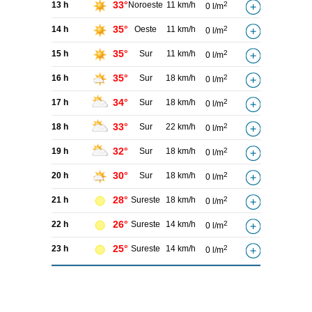
33°
13 h
Noroeste
11 km/h
2
0 l/m
35°
14 h
Oeste
11 km/h
2
0 l/m
35°
15 h
Sur
11 km/h
2
0 l/m
35°
16 h
Sur
18 km/h
2
0 l/m
34°
17 h
Sur
18 km/h
2
0 l/m
33°
18 h
Sur
22 km/h
2
0 l/m
32°
19 h
Sur
18 km/h
2
0 l/m
30°
20 h
Sur
18 km/h
2
0 l/m
28°
21 h
Sureste
18 km/h
2
0 l/m
26°
22 h
Sureste
14 km/h
2
0 l/m
25°
23 h
Sureste
14 km/h
2
0 l/m