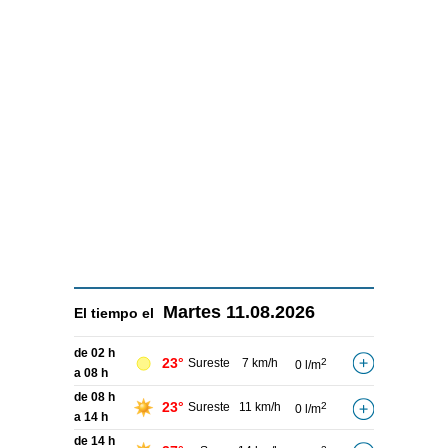
Martes
11.08.2026
El tiempo el
de 02 h
23°
Sureste
7 km/h
2
0 l/m
a 08 h
de 08 h
23°
Sureste
11 km/h
2
0 l/m
a 14 h
de 14 h