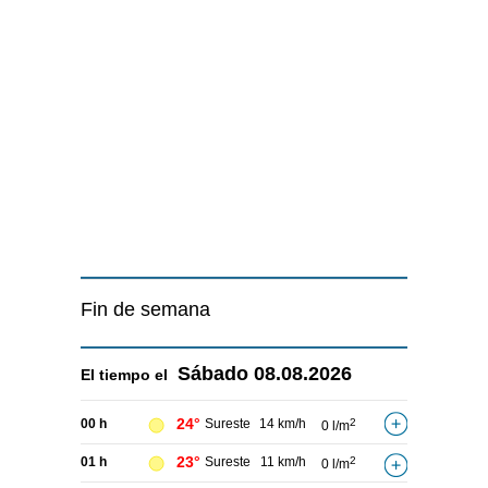
Fin de semana
Sábado
08.08.2026
El tiempo el
24°
00 h
Sureste
14 km/h
2
0 l/m
23°
01 h
Sureste
11 km/h
2
0 l/m