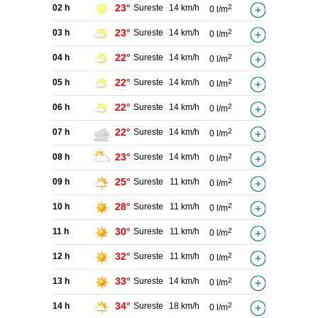
23°
02 h
Sureste
14 km/h
2
0 l/m
23°
03 h
Sureste
14 km/h
2
0 l/m
22°
04 h
Sureste
14 km/h
2
0 l/m
22°
05 h
Sureste
14 km/h
2
0 l/m
22°
06 h
Sureste
14 km/h
2
0 l/m
22°
07 h
Sureste
14 km/h
2
0 l/m
23°
08 h
Sureste
14 km/h
2
0 l/m
25°
09 h
Sureste
11 km/h
2
0 l/m
28°
10 h
Sureste
11 km/h
2
0 l/m
30°
11 h
Sureste
11 km/h
2
0 l/m
32°
12 h
Sureste
11 km/h
2
0 l/m
33°
13 h
Sureste
14 km/h
2
0 l/m
34°
14 h
Sureste
18 km/h
2
0 l/m