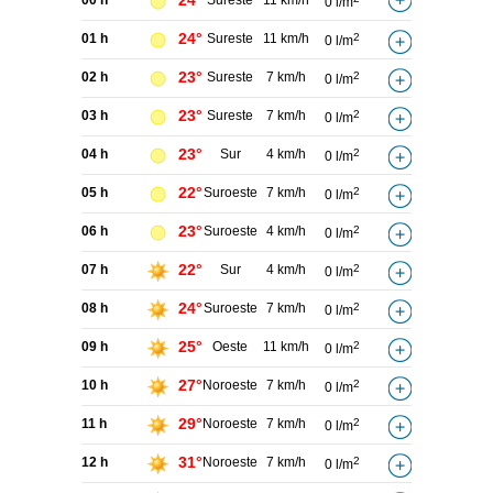
24°
00 h
Sureste
11 km/h
0 l/m
24°
01 h
Sureste
11 km/h
2
0 l/m
23°
02 h
Sureste
7 km/h
2
0 l/m
23°
03 h
Sureste
7 km/h
2
0 l/m
23°
04 h
Sur
4 km/h
2
0 l/m
22°
05 h
Suroeste
7 km/h
2
0 l/m
23°
06 h
Suroeste
4 km/h
2
0 l/m
22°
07 h
Sur
4 km/h
2
0 l/m
24°
08 h
Suroeste
7 km/h
2
0 l/m
25°
09 h
Oeste
11 km/h
2
0 l/m
27°
10 h
Noroeste
7 km/h
2
0 l/m
29°
11 h
Noroeste
7 km/h
2
0 l/m
31°
12 h
Noroeste
7 km/h
2
0 l/m