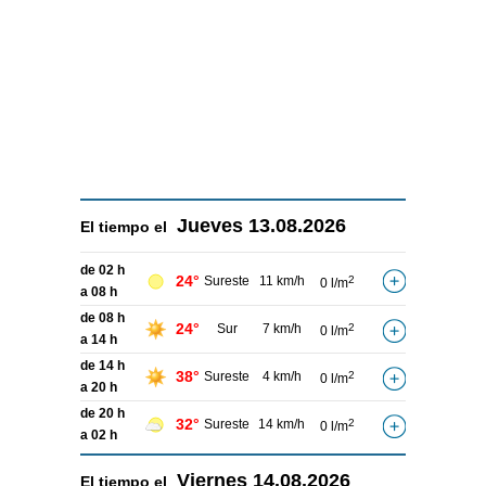
Jueves
13.08.2026
El tiempo el
de 02 h
24°
Sureste
11 km/h
2
0 l/m
a 08 h
de 08 h
24°
Sur
7 km/h
2
0 l/m
a 14 h
de 14 h
38°
Sureste
4 km/h
2
0 l/m
a 20 h
de 20 h
32°
Sureste
14 km/h
2
0 l/m
a 02 h
Viernes
14.08.2026
El tiempo el