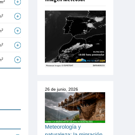
2
/m
2
m
2
m
2
m
2
m
26 de junio, 2026
Meteorología y
naturaleza: la migración