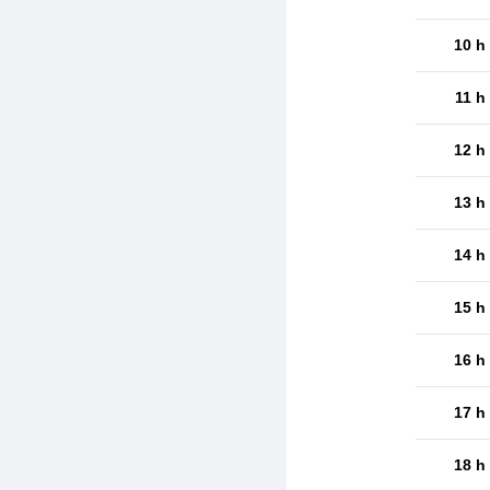
10 h
11 h
12 h
13 h
14 h
15 h
16 h
17 h
18 h