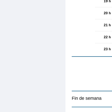
19 h
20 h
21 h
22 h
23 h
Fin de semana