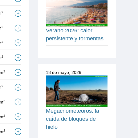
2
m
2
m
Verano 2026: calor
persistente y tormentas
2
m
2
m
2
/m
18 de mayo, 2026
2
m
2
/m
Megacriometeoros: la
2
/m
caída de bloques de
hielo
2
/m