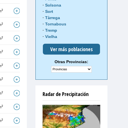
Solsona
2
m
Sort
Tàrrega
Tornabous
2
m
Tremp
Vielha
2
m
Ver más poblaciones
2
m
Otras Provincias:
2
m
2
m
2
Radar de Precipitación
m
2
m
2
m