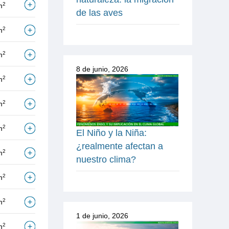
2
m
de las aves
2
m
2
m
8 de junio, 2026
2
m
2
m
2
m
El Niño y la Niña:
¿realmente afectan a
2
m
nuestro clima?
2
m
2
m
1 de junio, 2026
2
m