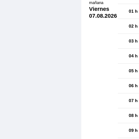
mañana
Viernes
01 h
07.08.2026
02 h
03 h
04 h
05 h
06 h
07 h
08 h
09 h