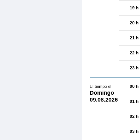
19 h
20 h
21 h
22 h
23 h
00 h
El tiempo el
Domingo
09.08.2026
01 h
02 h
03 h