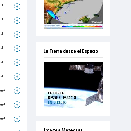
2
m
2
m
2
m
2
m
La Tierra desde el Espacio
2
m
2
m
2
/m
2
/m
2
/m
Imagen Meteosat