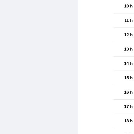
10 h
11 h
12 h
13 h
14 h
15 h
16 h
17 h
18 h