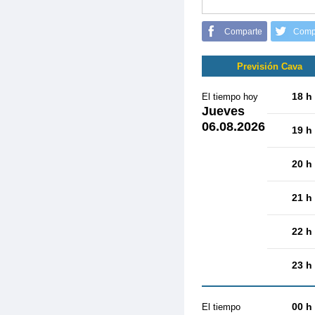
Comparte
Comp
Previsión Cava
18 h
El tiempo hoy
Jueves
06.08.2026
19 h
20 h
21 h
22 h
23 h
00 h
El tiempo