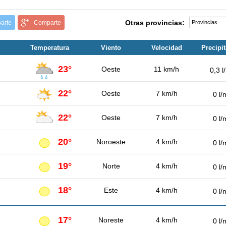
Otras provincias:
arte
Comparte
Temperatura
Viento
Velocidad
Precipi
23°
Oeste
11 km/h
0,3 l
22°
Oeste
7 km/h
0 l/
22°
Oeste
7 km/h
0 l/
20°
Noroeste
4 km/h
0 l/
19°
Norte
4 km/h
0 l/
18°
Este
4 km/h
0 l/
17°
Noreste
4 km/h
0 l/