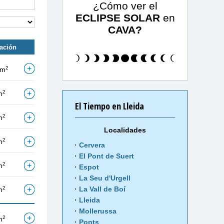
¿Cómo ver el
ECLIPSE SOLAR
en
CAVA?
tación
2
/m
2
m
El Tiempo en Lleida
2
m
Localidades
2
m
Cervera
El Pont de Suert
2
m
Espot
La Seu d'Urgell
2
La Vall de Boí
m
Lleida
Mollerussa
2
m
Ponts