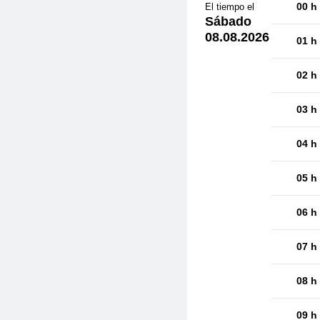
00 h
El tiempo el
Sábado
08.08.2026
01 h
02 h
03 h
04 h
05 h
06 h
07 h
08 h
09 h