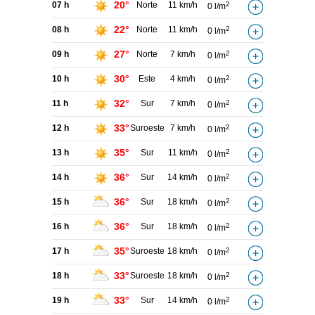
20°
07 h
Norte
11 km/h
2
0 l/m
22°
08 h
Norte
11 km/h
2
0 l/m
27°
09 h
Norte
7 km/h
2
0 l/m
30°
10 h
Este
4 km/h
2
0 l/m
32°
11 h
Sur
7 km/h
2
0 l/m
33°
12 h
Suroeste
7 km/h
2
0 l/m
35°
13 h
Sur
11 km/h
2
0 l/m
36°
14 h
Sur
14 km/h
2
0 l/m
36°
15 h
Sur
18 km/h
2
0 l/m
36°
16 h
Sur
18 km/h
2
0 l/m
35°
17 h
Suroeste
18 km/h
2
0 l/m
33°
18 h
Suroeste
18 km/h
2
0 l/m
33°
19 h
Sur
14 km/h
2
0 l/m