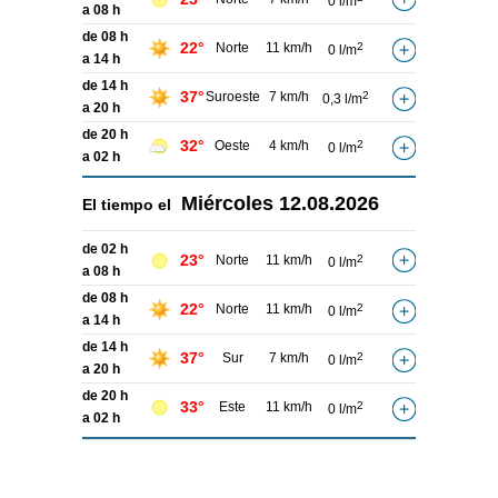
0 l/m
a 08 h
de 08 h
22°
Norte
11 km/h
2
0 l/m
a 14 h
de 14 h
37°
Suroeste
7 km/h
2
0,3 l/m
a 20 h
de 20 h
32°
Oeste
4 km/h
2
0 l/m
a 02 h
Miércoles
12.08.2026
El tiempo el
de 02 h
23°
Norte
11 km/h
2
0 l/m
a 08 h
de 08 h
22°
Norte
11 km/h
2
0 l/m
a 14 h
de 14 h
37°
Sur
7 km/h
2
0 l/m
a 20 h
de 20 h
33°
Este
11 km/h
2
0 l/m
a 02 h