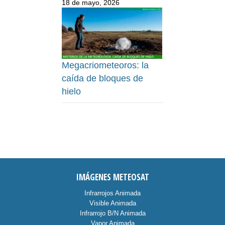
18 de mayo, 2026
Megacriometeoros: la
caída de bloques de
hielo
IMÁGENES METEOSAT
Infrarrojos Animada
Visible Animada
Infrarrojo B/N Animada
Vapor Animada