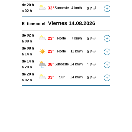
de 20 h
33°
Suroeste
4 km/h
2
0 l/m
a 02 h
Viernes
14.08.2026
El tiempo el
de 02 h
23°
Norte
7 km/h
2
0 l/m
a 08 h
de 08 h
23°
Norte
11 km/h
2
0 l/m
a 14 h
de 14 h
38°
Suroeste
14 km/h
2
1 l/m
a 20 h
de 20 h
33°
Sur
14 km/h
2
0 l/m
a 02 h