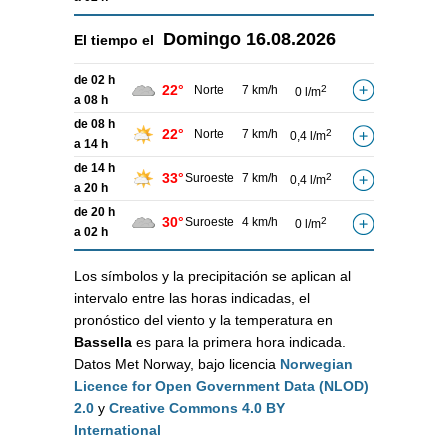
Domingo
16.08.2026
El tiempo el
de 02 h
22°
Norte
7 km/h
2
0 l/m
a 08 h
de 08 h
22°
Norte
7 km/h
2
0,4 l/m
a 14 h
de 14 h
33°
Suroeste
7 km/h
2
0,4 l/m
a 20 h
de 20 h
30°
Suroeste
4 km/h
2
0 l/m
a 02 h
Los símbolos y la precipitación se aplican al
intervalo entre las horas indicadas, el
pronóstico del viento y la temperatura en
Bassella
es para la primera hora indicada.
Datos Met Norway, bajo licencia
Norwegian
Licence for Open Government Data (NLOD)
2.0
y
Creative Commons 4.0 BY
International