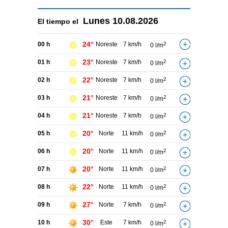
Lunes
10.08.2026
El tiempo el
24°
00 h
Noreste
7 km/h
2
0 l/m
23°
01 h
Noreste
7 km/h
2
0 l/m
22°
02 h
Noreste
7 km/h
2
0 l/m
21°
03 h
Noreste
7 km/h
2
0 l/m
21°
04 h
Noreste
7 km/h
2
0 l/m
20°
05 h
Norte
11 km/h
2
0 l/m
20°
06 h
Norte
11 km/h
2
0 l/m
20°
07 h
Norte
11 km/h
2
0 l/m
22°
08 h
Norte
11 km/h
2
0 l/m
27°
09 h
Norte
7 km/h
2
0 l/m
30°
10 h
Este
7 km/h
2
0 l/m