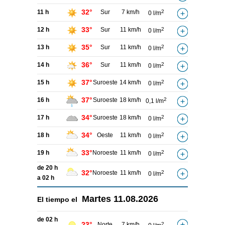
32°
11 h
Sur
7 km/h
2
0 l/m
33°
12 h
Sur
11 km/h
2
0 l/m
35°
13 h
Sur
11 km/h
2
0 l/m
36°
14 h
Sur
11 km/h
2
0 l/m
37°
15 h
Suroeste
14 km/h
2
0 l/m
37°
16 h
Suroeste
18 km/h
2
0,1 l/m
34°
17 h
Suroeste
18 km/h
2
0 l/m
34°
18 h
Oeste
11 km/h
2
0 l/m
33°
19 h
Noroeste
11 km/h
2
0 l/m
de 20 h
32°
Noroeste
11 km/h
2
0 l/m
a 02 h
Martes
11.08.2026
El tiempo el
de 02 h
23°
Norte
7 km/h
2