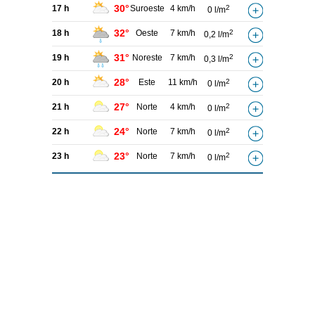
30°
17 h
Suroeste
4 km/h
2
0 l/m
32°
18 h
Oeste
7 km/h
2
0,2 l/m
31°
19 h
Noreste
7 km/h
2
0,3 l/m
28°
20 h
Este
11 km/h
2
0 l/m
27°
21 h
Norte
4 km/h
2
0 l/m
24°
22 h
Norte
7 km/h
2
0 l/m
23°
23 h
Norte
7 km/h
2
0 l/m