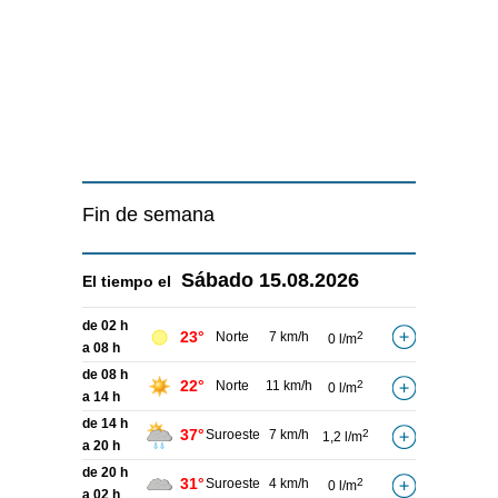
Fin de semana
Sábado
15.08.2026
El tiempo el
de 02 h
23°
Norte
7 km/h
2
0 l/m
a 08 h
de 08 h
22°
Norte
11 km/h
2
0 l/m
a 14 h
de 14 h
37°
Suroeste
7 km/h
2
1,2 l/m
a 20 h
de 20 h
31°
Suroeste
4 km/h
2
0 l/m
a 02 h