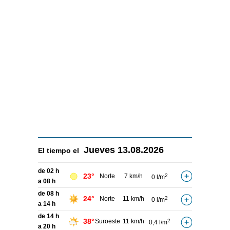
Jueves
13.08.2026
El tiempo el
de 02 h
23°
Norte
7 km/h
2
0 l/m
a 08 h
de 08 h
24°
Norte
11 km/h
2
0 l/m
a 14 h
de 14 h
38°
Suroeste
11 km/h
2
0,4 l/m
a 20 h