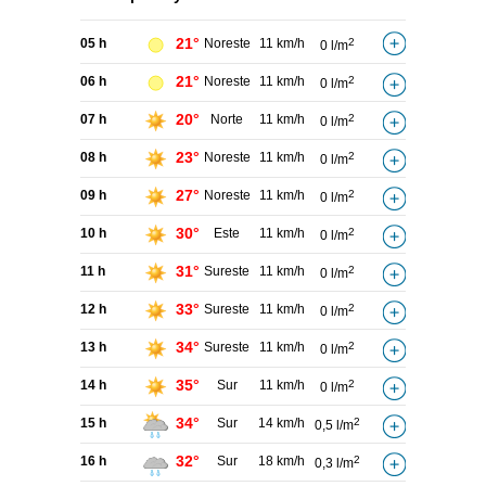
21°
05 h
Noreste
11 km/h
2
0 l/m
21°
06 h
Noreste
11 km/h
2
0 l/m
20°
07 h
Norte
11 km/h
2
0 l/m
23°
08 h
Noreste
11 km/h
2
0 l/m
27°
09 h
Noreste
11 km/h
2
0 l/m
30°
10 h
Este
11 km/h
2
0 l/m
31°
11 h
Sureste
11 km/h
2
0 l/m
33°
12 h
Sureste
11 km/h
2
0 l/m
34°
13 h
Sureste
11 km/h
2
0 l/m
35°
14 h
Sur
11 km/h
2
0 l/m
34°
15 h
Sur
14 km/h
2
0,5 l/m
32°
16 h
Sur
18 km/h
2
0,3 l/m