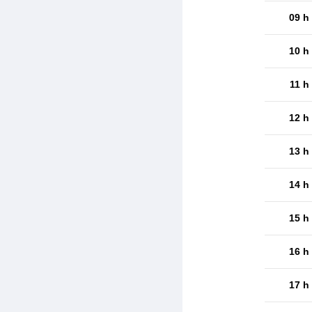
09 h
10 h
11 h
12 h
13 h
14 h
15 h
16 h
17 h