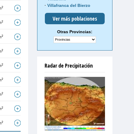
Villafranca del Bierzo
2
m
Ver más poblaciones
2
m
Otras Provincias:
2
m
2
m
Radar de Precipitación
2
m
2
m
2
m
2
m
2
m