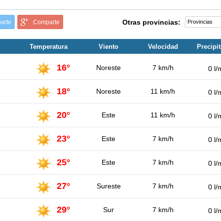
Otras provincias:
arte
Comparte
Temperatura
Viento
Velocidad
Precipi
16°
Noreste
7 km/h
0 l/
18°
Noreste
11 km/h
0 l/
20°
Este
11 km/h
0 l/
23°
Este
7 km/h
0 l/
25°
Este
7 km/h
0 l/
27°
Sureste
7 km/h
0 l/
29°
Sur
7 km/h
0 l/