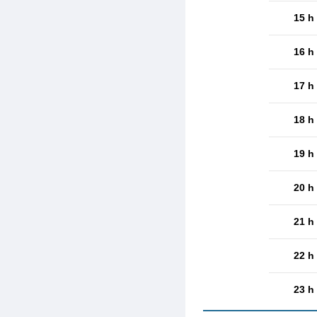
15 h
16 h
17 h
18 h
19 h
20 h
21 h
22 h
23 h