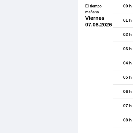
00 h
El tiempo
mañana
Viernes
01 h
07.08.2026
02 h
03 h
04 h
05 h
06 h
07 h
08 h