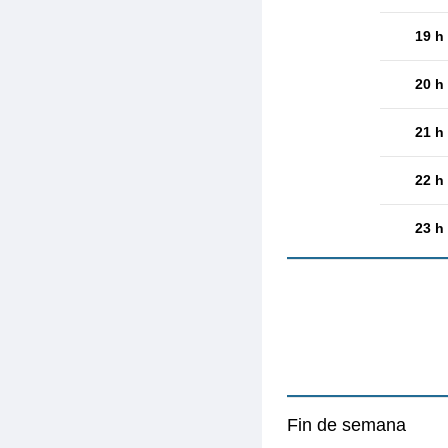
19 h
20 h
21 h
22 h
23 h
Fin de semana