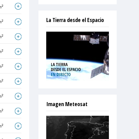
2
m
La Tierra desde el Espacio
2
m
2
m
2
m
2
m
2
m
2
m
Imagen Meteosat
2
m
2
m