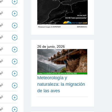
2
m
2
m
2
m
2
m
26 de junio, 2026
2
m
2
m
2
m
Meteorología y
naturaleza: la migración
2
m
de las aves
2
m
2
m