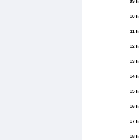
09 h
10 h
11 h
12 h
13 h
14 h
15 h
16 h
17 h
18 h