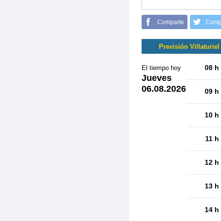
Comparte
Comp
Previsión Villaturiel
08 h
El tiempo hoy
Jueves
06.08.2026
09 h
10 h
11 h
12 h
13 h
14 h