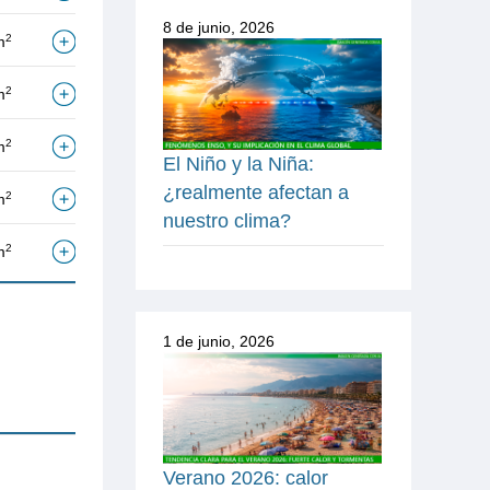
8 de junio, 2026
2
m
2
m
2
m
El Niño y la Niña:
¿realmente afectan a
2
m
nuestro clima?
2
m
1 de junio, 2026
Verano 2026: calor