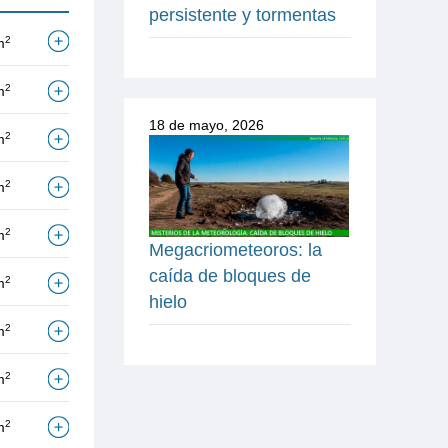
persistente y tormentas
2
m
2
m
18 de mayo, 2026
2
m
2
m
2
m
Megacriometeoros: la
caída de bloques de
2
m
hielo
2
m
2
m
2
m