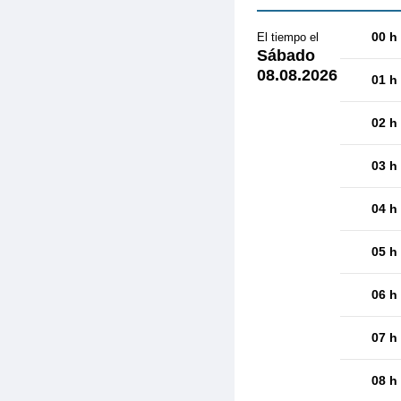
00 h
El tiempo el
Sábado
08.08.2026
01 h
02 h
03 h
04 h
05 h
06 h
07 h
08 h