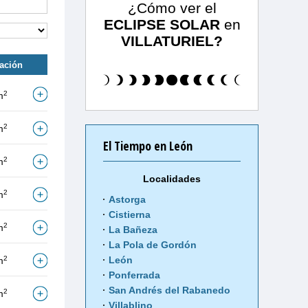
¿Cómo ver el
ECLIPSE SOLAR
en
VILLATURIEL?
tación
2
m
2
m
El Tiempo en León
2
m
Localidades
2
m
Astorga
Cistierna
2
m
La Bañeza
La Pola de Gordón
2
León
m
Ponferrada
San Andrés del Rabanedo
2
m
Villablino