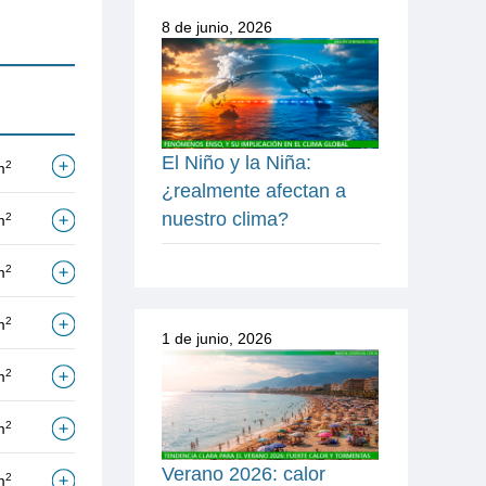
8 de junio, 2026
El Niño y la Niña:
2
m
¿realmente afectan a
nuestro clima?
2
m
2
m
2
m
1 de junio, 2026
2
m
2
m
Verano 2026: calor
2
m