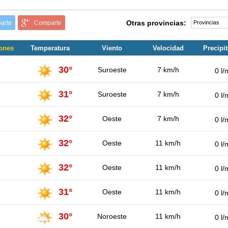
Otras provincias:
arte
Comparte
zones
Temperatura
Viento
Velocidad
Precipi
30°
Suroeste
7 km/h
0 l/
31°
Suroeste
7 km/h
0 l/
32°
Oeste
7 km/h
0 l/
32°
Oeste
11 km/h
0 l/
32°
Oeste
11 km/h
0 l/
31°
Oeste
11 km/h
0 l/
30°
Noroeste
11 km/h
0 l/