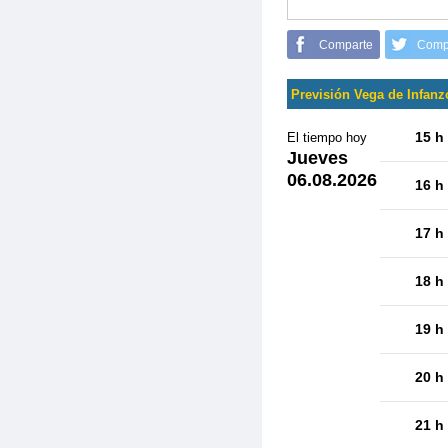
Comparte
Comp
Previsión Vega de Infan
15 h
El tiempo hoy
Jueves
06.08.2026
16 h
17 h
18 h
19 h
20 h
21 h