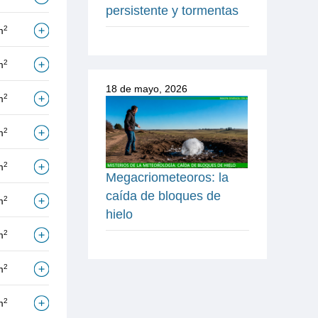
persistente y tormentas
2
m
2
m
18 de mayo, 2026
2
m
2
m
2
m
Megacriometeoros: la
caída de bloques de
2
m
hielo
2
m
2
m
2
m