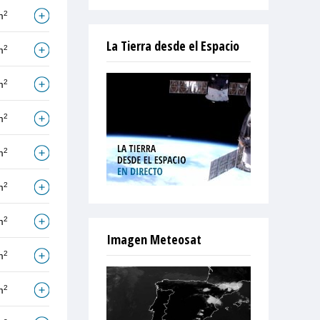
2
m
La Tierra desde el Espacio
2
m
2
m
2
m
2
m
2
m
2
m
Imagen Meteosat
2
m
2
m