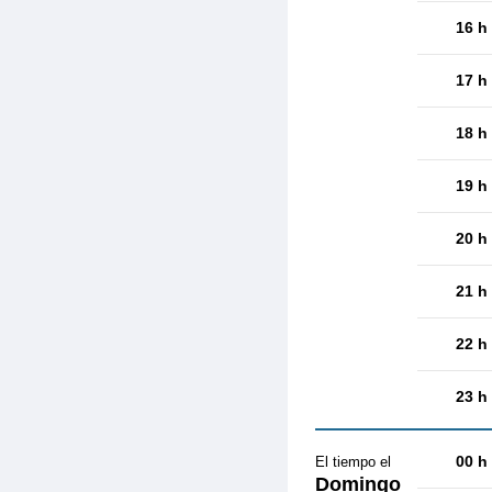
16 h
17 h
18 h
19 h
20 h
21 h
22 h
23 h
00 h
El tiempo el
Domingo