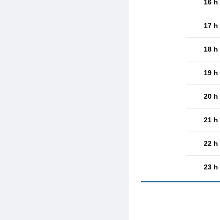
16 h
17 h
18 h
19 h
20 h
21 h
22 h
23 h