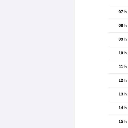
07 h
08 h
09 h
10 h
11 h
12 h
13 h
14 h
15 h