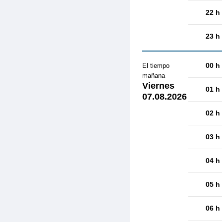
22 h
23 h
00 h
El tiempo
mañana
Viernes
01 h
07.08.2026
02 h
03 h
04 h
05 h
06 h