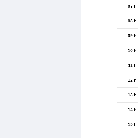
07 h
08 h
09 h
10 h
11 h
12 h
13 h
14 h
15 h