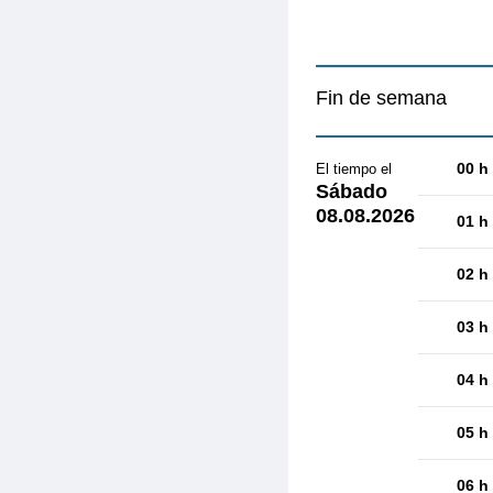
Fin de semana
00 h
El tiempo el
Sábado
08.08.2026
01 h
02 h
03 h
04 h
05 h
06 h