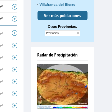
Villafranca del Bierzo
2
m
Ver más poblaciones
2
m
Otras Provincias:
2
m
2
m
Radar de Precipitación
2
m
2
m
2
m
2
m
2
m