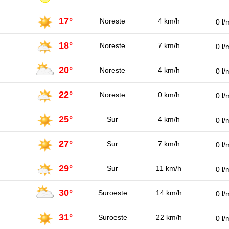
17°
Noreste
4 km/h
0 l/
18°
Noreste
7 km/h
0 l/
20°
Noreste
4 km/h
0 l/
22°
Noreste
0 km/h
0 l/
25°
Sur
4 km/h
0 l/
27°
Sur
7 km/h
0 l/
29°
Sur
11 km/h
0 l/
30°
Suroeste
14 km/h
0 l/
31°
Suroeste
22 km/h
0 l/