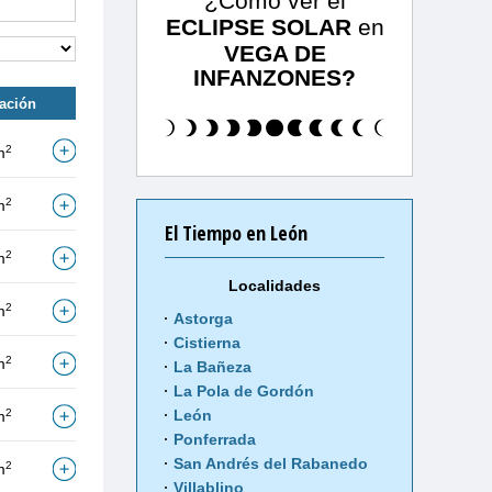
¿Cómo ver el
ECLIPSE SOLAR
en
VEGA DE
INFANZONES?
tación
2
m
2
m
El Tiempo en León
2
m
Localidades
2
m
Astorga
Cistierna
2
m
La Bañeza
La Pola de Gordón
2
León
m
Ponferrada
San Andrés del Rabanedo
2
m
Villablino