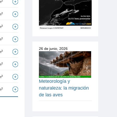
2
m
2
m
2
m
2
m
26 de junio, 2026
2
m
2
m
2
m
Meteorología y
naturaleza: la migración
2
m
de las aves