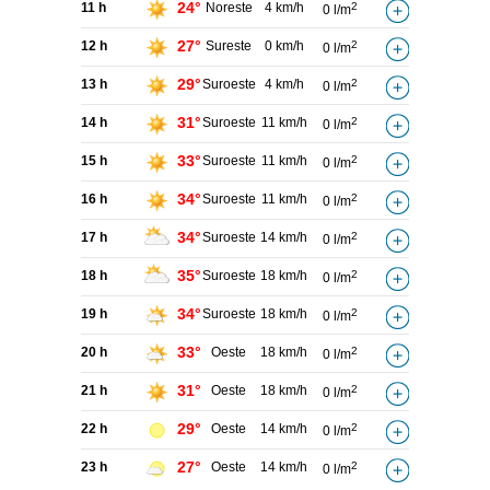
24°
11 h
Noreste
4 km/h
2
0 l/m
27°
12 h
Sureste
0 km/h
2
0 l/m
29°
13 h
Suroeste
4 km/h
2
0 l/m
31°
14 h
Suroeste
11 km/h
2
0 l/m
33°
15 h
Suroeste
11 km/h
2
0 l/m
34°
16 h
Suroeste
11 km/h
2
0 l/m
34°
17 h
Suroeste
14 km/h
2
0 l/m
35°
18 h
Suroeste
18 km/h
2
0 l/m
34°
19 h
Suroeste
18 km/h
2
0 l/m
33°
20 h
Oeste
18 km/h
2
0 l/m
31°
21 h
Oeste
18 km/h
2
0 l/m
29°
22 h
Oeste
14 km/h
2
0 l/m
27°
23 h
Oeste
14 km/h
2
0 l/m