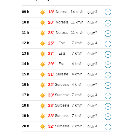
18°
09 h
Noreste
14 km/h
2
0 l/m
20°
10 h
Noreste
11 km/h
2
0 l/m
23°
11 h
Noreste
11 km/h
2
0 l/m
25°
12 h
Este
7 km/h
2
0 l/m
27°
13 h
Este
7 km/h
2
0 l/m
29°
14 h
Este
4 km/h
2
0 l/m
31°
15 h
Sureste
4 km/h
2
0 l/m
32°
16 h
Suroeste
4 km/h
2
0 l/m
33°
17 h
Suroeste
7 km/h
2
0 l/m
33°
18 h
Suroeste
7 km/h
2
0 l/m
33°
19 h
Suroeste
7 km/h
2
0 l/m
32°
20 h
Suroeste
7 km/h
2
0 l/m