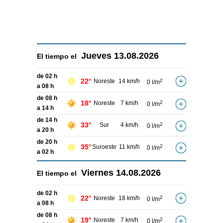
Jueves
13.08.2026
El tiempo el
de 02 h
22°
Noreste
14 km/h
2
0 l/m
a 08 h
de 08 h
18°
Noreste
7 km/h
2
0 l/m
a 14 h
de 14 h
33°
Sur
4 km/h
2
0 l/m
a 20 h
de 20 h
35°
Suroeste
11 km/h
2
0 l/m
a 02 h
Viernes
14.08.2026
El tiempo el
de 02 h
22°
Noreste
18 km/h
2
0 l/m
a 08 h
de 08 h
19°
Noreste
7 km/h
2
0 l/m