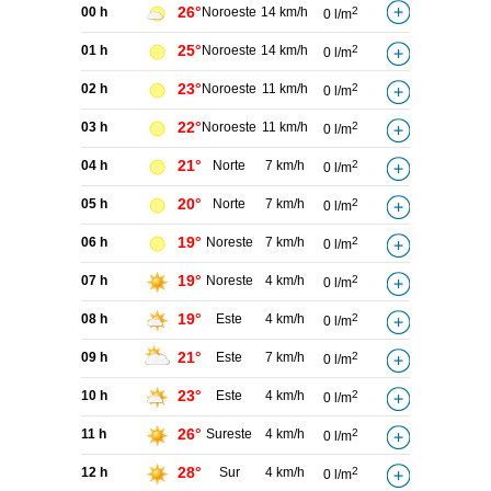
26°
00 h
Noroeste
14 km/h
2
0 l/m
25°
01 h
Noroeste
14 km/h
2
0 l/m
23°
02 h
Noroeste
11 km/h
2
0 l/m
22°
03 h
Noroeste
11 km/h
2
0 l/m
21°
04 h
Norte
7 km/h
2
0 l/m
20°
05 h
Norte
7 km/h
2
0 l/m
19°
06 h
Noreste
7 km/h
2
0 l/m
19°
07 h
Noreste
4 km/h
2
0 l/m
19°
08 h
Este
4 km/h
2
0 l/m
21°
09 h
Este
7 km/h
2
0 l/m
23°
10 h
Este
4 km/h
2
0 l/m
26°
11 h
Sureste
4 km/h
2
0 l/m
28°
12 h
Sur
4 km/h
2
0 l/m