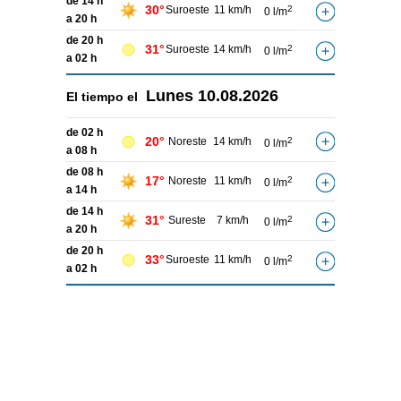
de 14 h
30°
Suroeste
11 km/h
2
0 l/m
a 20 h
de 20 h
31°
Suroeste
14 km/h
2
0 l/m
a 02 h
Lunes
10.08.2026
El tiempo el
de 02 h
20°
Noreste
14 km/h
2
0 l/m
a 08 h
de 08 h
17°
Noreste
11 km/h
2
0 l/m
a 14 h
de 14 h
31°
Sureste
7 km/h
2
0 l/m
a 20 h
de 20 h
33°
Suroeste
11 km/h
2
0 l/m
a 02 h