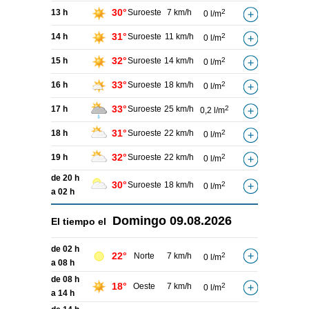
30°
13 h
Suroeste
7 km/h
2
0 l/m
31°
14 h
Suroeste
11 km/h
2
0 l/m
32°
15 h
Suroeste
14 km/h
2
0 l/m
33°
16 h
Suroeste
18 km/h
2
0 l/m
33°
17 h
Suroeste
25 km/h
2
0,2 l/m
31°
18 h
Suroeste
22 km/h
2
0 l/m
32°
19 h
Suroeste
22 km/h
2
0 l/m
de 20 h
30°
Suroeste
18 km/h
2
0 l/m
a 02 h
Domingo
09.08.2026
El tiempo el
de 02 h
22°
Norte
7 km/h
2
0 l/m
a 08 h
de 08 h
18°
Oeste
7 km/h
2
0 l/m
a 14 h