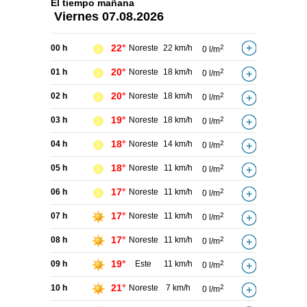
El tiempo
mañana
Viernes
07.08.2026
22°
00 h
Noreste
22 km/h
2
0 l/m
20°
01 h
Noreste
18 km/h
2
0 l/m
20°
02 h
Noreste
18 km/h
2
0 l/m
19°
03 h
Noreste
18 km/h
2
0 l/m
18°
04 h
Noreste
14 km/h
2
0 l/m
18°
05 h
Noreste
11 km/h
2
0 l/m
17°
06 h
Noreste
11 km/h
2
0 l/m
17°
07 h
Noreste
11 km/h
2
0 l/m
17°
08 h
Noreste
11 km/h
2
0 l/m
19°
09 h
Este
11 km/h
2
0 l/m
21°
10 h
Noreste
7 km/h
2
0 l/m