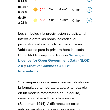
a 14 h
de 14 h
34°
Sur
4 km/h
2
0 l/m
a 20 h
de 20 h
36°
Sur
7 km/h
2
0 l/m
a 02 h
Los símbolos y la precipitación se aplican al
intervalo entre las horas indicadas, el
pronóstico del viento y la temperatura en
Valderas
es para la primera hora indicada.
Datos Met Norway, bajo licencia
Norwegian
Licence for Open Government Data (NLOD)
2.0
y
Creative Commons 4.0 BY
International
* La temperatura de sensación se calcula con
la fórmula de temperatura aparente, basada
en un modelo matemático de un adulto,
caminando al aire libre, a la sombra
(Steadman 1994). A diferencia de otros
índices, se utilizan los valores de viento,