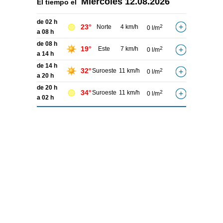
Miércoles
12.08.2026
El tiempo el
de 02 h
23°
Norte
4 km/h
2
0 l/m
a 08 h
de 08 h
19°
Este
7 km/h
2
0 l/m
a 14 h
de 14 h
32°
Suroeste
11 km/h
2
0 l/m
a 20 h
de 20 h
34°
Suroeste
11 km/h
2
0 l/m
a 02 h