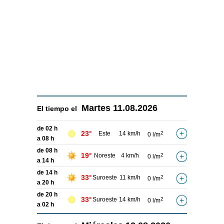
Martes
11.08.2026
El tiempo el
de 02 h
23°
Este
14 km/h
2
0 l/m
a 08 h
de 08 h
19°
Noreste
4 km/h
2
0 l/m
a 14 h
de 14 h
33°
Suroeste
11 km/h
2
0 l/m
a 20 h
de 20 h
33°
Suroeste
14 km/h
2
0 l/m
a 02 h