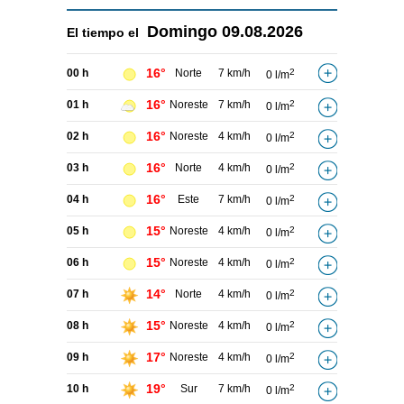
Domingo
09.08.2026
El tiempo el
16°
00 h
Norte
7 km/h
2
0 l/m
16°
01 h
Noreste
7 km/h
2
0 l/m
16°
02 h
Noreste
4 km/h
2
0 l/m
16°
03 h
Norte
4 km/h
2
0 l/m
16°
04 h
Este
7 km/h
2
0 l/m
15°
05 h
Noreste
4 km/h
2
0 l/m
15°
06 h
Noreste
4 km/h
2
0 l/m
14°
07 h
Norte
4 km/h
2
0 l/m
15°
08 h
Noreste
4 km/h
2
0 l/m
17°
09 h
Noreste
4 km/h
2
0 l/m
19°
10 h
Sur
7 km/h
2
0 l/m