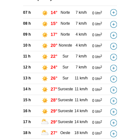
14°
07 h
Norte
7 km/h
2
0 l/m
15°
08 h
Norte
7 km/h
2
0 l/m
17°
09 h
Norte
4 km/h
2
0 l/m
20°
10 h
Noreste
4 km/h
2
0 l/m
22°
11 h
Sur
7 km/h
2
0 l/m
24°
12 h
Sur
7 km/h
2
0 l/m
26°
13 h
Sur
11 km/h
2
0 l/m
27°
14 h
Suroeste
11 km/h
2
0 l/m
28°
15 h
Suroeste
11 km/h
2
0 l/m
29°
16 h
Suroeste
14 km/h
2
0 l/m
29°
17 h
Suroeste
14 km/h
2
0 l/m
27°
18 h
Oeste
18 km/h
2
0 l/m