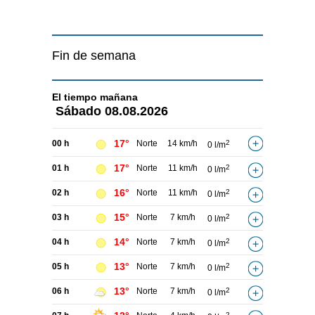
Fin de semana
El tiempo
mañana
Sábado
08.08.2026
17°
00 h
Norte
14 km/h
2
0 l/m
17°
01 h
Norte
11 km/h
2
0 l/m
16°
02 h
Norte
11 km/h
2
0 l/m
15°
03 h
Norte
7 km/h
2
0 l/m
14°
04 h
Norte
7 km/h
2
0 l/m
13°
05 h
Norte
7 km/h
2
0 l/m
13°
06 h
Norte
7 km/h
2
0 l/m
2