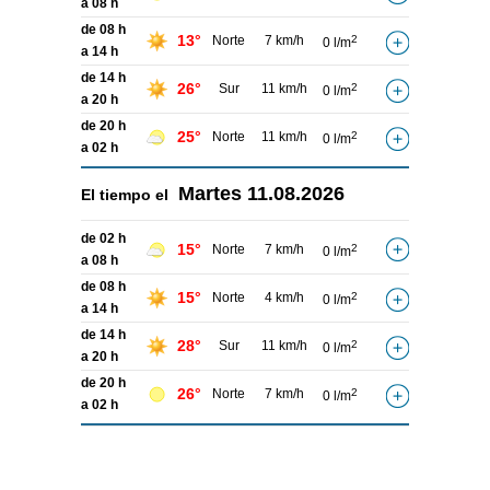
a 08 h
de 08 h
13°
Norte
7 km/h
2
0 l/m
a 14 h
de 14 h
26°
Sur
11 km/h
2
0 l/m
a 20 h
de 20 h
25°
Norte
11 km/h
2
0 l/m
a 02 h
Martes
11.08.2026
El tiempo el
de 02 h
15°
Norte
7 km/h
2
0 l/m
a 08 h
de 08 h
15°
Norte
4 km/h
2
0 l/m
a 14 h
de 14 h
28°
Sur
11 km/h
2
0 l/m
a 20 h
de 20 h
26°
Norte
7 km/h
2
0 l/m
a 02 h