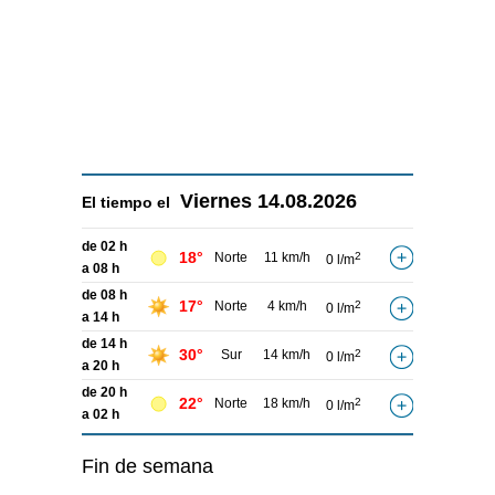
Viernes
14.08.2026
El tiempo el
de 02 h
18°
Norte
11 km/h
2
0 l/m
a 08 h
de 08 h
17°
Norte
4 km/h
2
0 l/m
a 14 h
de 14 h
30°
Sur
14 km/h
2
0 l/m
a 20 h
de 20 h
22°
Norte
18 km/h
2
0 l/m
a 02 h
Fin de semana