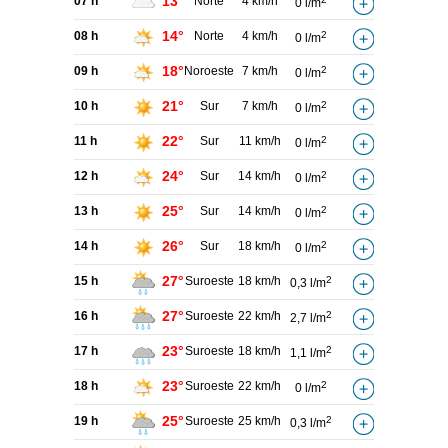
13°
07 h
Norte
4 km/h
0 l/m
14°
08 h
Norte
4 km/h
2
0 l/m
18°
09 h
Noroeste
7 km/h
2
0 l/m
21°
10 h
Sur
7 km/h
2
0 l/m
22°
11 h
Sur
11 km/h
2
0 l/m
24°
12 h
Sur
14 km/h
2
0 l/m
25°
13 h
Sur
14 km/h
2
0 l/m
26°
14 h
Sur
18 km/h
2
0 l/m
27°
15 h
Suroeste
18 km/h
2
0,3 l/m
27°
16 h
Suroeste
22 km/h
2
2,7 l/m
23°
17 h
Suroeste
18 km/h
2
1,1 l/m
23°
18 h
Suroeste
22 km/h
2
0 l/m
25°
19 h
Suroeste
25 km/h
2
0,3 l/m