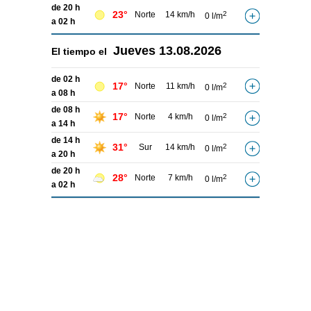
de 20 h
23°
Norte
14 km/h
2
0 l/m
a 02 h
Jueves
13.08.2026
El tiempo el
de 02 h
17°
Norte
11 km/h
2
0 l/m
a 08 h
de 08 h
17°
Norte
4 km/h
2
0 l/m
a 14 h
de 14 h
31°
Sur
14 km/h
2
0 l/m
a 20 h
de 20 h
28°
Norte
7 km/h
2
0 l/m
a 02 h