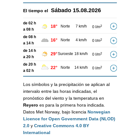
Sábado
15.08.2026
El tiempo el
de 02 h
18°
Norte
7 km/h
2
0 l/m
a 08 h
de 08 h
16°
Norte
4 km/h
2
0 l/m
a 14 h
de 14 h
29°
Suroeste
18 km/h
2
0 l/m
a 20 h
de 20 h
22°
Norte
14 km/h
2
0 l/m
a 02 h
Los símbolos y la precipitación se aplican al
intervalo entre las horas indicadas, el
pronóstico del viento y la temperatura en
Reyero
es para la primera hora indicada.
Datos Met Norway, bajo licencia
Norwegian
Licence for Open Government Data (NLOD)
2.0
y
Creative Commons 4.0 BY
International