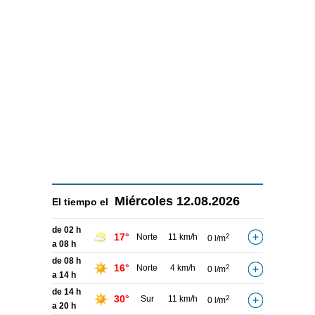
Miércoles
12.08.2026
El tiempo el
de 02 h
17°
Norte
11 km/h
2
0 l/m
a 08 h
de 08 h
16°
Norte
4 km/h
2
0 l/m
a 14 h
de 14 h
30°
Sur
11 km/h
2
0 l/m
a 20 h