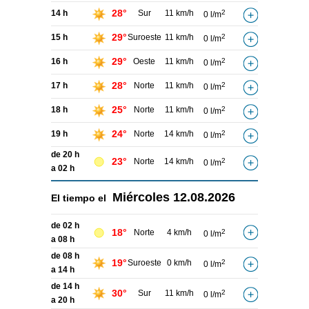
28°
14 h
Sur
11 km/h
2
0 l/m
29°
15 h
Suroeste
11 km/h
2
0 l/m
29°
16 h
Oeste
11 km/h
2
0 l/m
28°
17 h
Norte
11 km/h
2
0 l/m
25°
18 h
Norte
11 km/h
2
0 l/m
24°
19 h
Norte
14 km/h
2
0 l/m
de 20 h
23°
Norte
14 km/h
2
0 l/m
a 02 h
Miércoles
12.08.2026
El tiempo el
de 02 h
18°
Norte
4 km/h
2
0 l/m
a 08 h
de 08 h
19°
Suroeste
0 km/h
2
0 l/m
a 14 h
de 14 h
30°
Sur
11 km/h
2
0 l/m
a 20 h