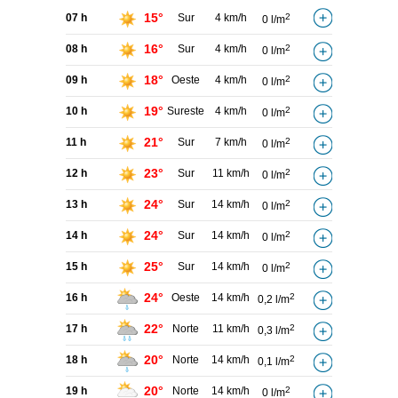
15°
07 h
Sur
4 km/h
2
0 l/m
16°
08 h
Sur
4 km/h
2
0 l/m
18°
09 h
Oeste
4 km/h
2
0 l/m
19°
10 h
Sureste
4 km/h
2
0 l/m
21°
11 h
Sur
7 km/h
2
0 l/m
23°
12 h
Sur
11 km/h
2
0 l/m
24°
13 h
Sur
14 km/h
2
0 l/m
24°
14 h
Sur
14 km/h
2
0 l/m
25°
15 h
Sur
14 km/h
2
0 l/m
24°
16 h
Oeste
14 km/h
2
0,2 l/m
22°
17 h
Norte
11 km/h
2
0,3 l/m
20°
18 h
Norte
14 km/h
2
0,1 l/m
20°
19 h
Norte
14 km/h
2
0 l/m