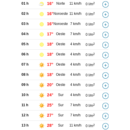
16°
01 h
Norte
11 km/h
2
0 l/m
16°
02 h
Noroeste
11 km/h
2
0 l/m
16°
03 h
Noroeste
7 km/h
2
0 l/m
17°
04 h
Oeste
7 km/h
2
0 l/m
18°
05 h
Oeste
4 km/h
2
0 l/m
18°
06 h
Oeste
4 km/h
2
0 l/m
17°
07 h
Oeste
4 km/h
2
0 l/m
18°
08 h
Oeste
4 km/h
2
0 l/m
20°
09 h
Oeste
4 km/h
2
0 l/m
24°
10 h
Sur
4 km/h
2
0 l/m
25°
11 h
Sur
7 km/h
2
0 l/m
27°
12 h
Sur
7 km/h
2
0 l/m
28°
13 h
Sur
11 km/h
2
0 l/m