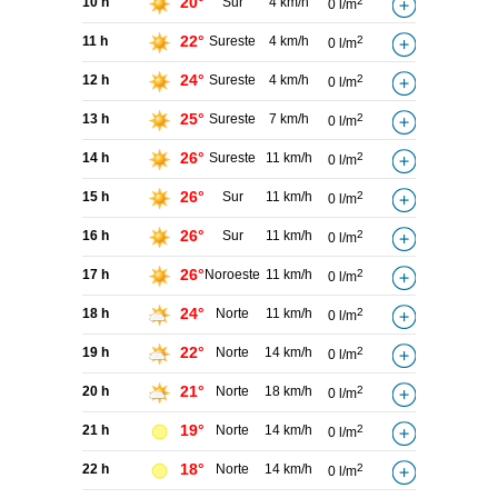
20°
10 h
Sur
4 km/h
2
0 l/m
22°
11 h
Sureste
4 km/h
2
0 l/m
24°
12 h
Sureste
4 km/h
2
0 l/m
25°
13 h
Sureste
7 km/h
2
0 l/m
26°
14 h
Sureste
11 km/h
2
0 l/m
26°
15 h
Sur
11 km/h
2
0 l/m
26°
16 h
Sur
11 km/h
2
0 l/m
26°
17 h
Noroeste
11 km/h
2
0 l/m
24°
18 h
Norte
11 km/h
2
0 l/m
22°
19 h
Norte
14 km/h
2
0 l/m
21°
20 h
Norte
18 km/h
2
0 l/m
19°
21 h
Norte
14 km/h
2
0 l/m
18°
22 h
Norte
14 km/h
2
0 l/m