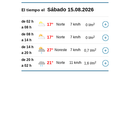
Sábado
15.08.2026
El tiempo el
de 02 h
17°
Norte
7 km/h
2
0 l/m
a 08 h
de 08 h
17°
Norte
7 km/h
2
0 l/m
a 14 h
de 14 h
27°
Noreste
7 km/h
2
0,7 l/m
a 20 h
de 20 h
21°
Norte
11 km/h
2
1,6 l/m
a 02 h