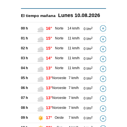
Lunes
10.08.2026
El tiempo
mañana
16°
00 h
Norte
14 km/h
2
0 l/m
15°
01 h
Norte
11 km/h
2
0 l/m
15°
02 h
Norte
11 km/h
2
0 l/m
14°
03 h
Norte
11 km/h
2
0 l/m
13°
04 h
Norte
11 km/h
2
0 l/m
13°
05 h
Noroeste
7 km/h
2
0 l/m
13°
06 h
Noroeste
7 km/h
2
0 l/m
13°
07 h
Noroeste
7 km/h
2
0 l/m
13°
08 h
Noroeste
7 km/h
2
0 l/m
17°
09 h
Oeste
7 km/h
2
0 l/m