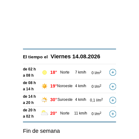
Viernes
14.08.2026
El tiempo el
de 02 h
18°
Norte
7 km/h
2
0 l/m
a 08 h
de 08 h
19°
Noroeste
4 km/h
2
0 l/m
a 14 h
de 14 h
30°
Suroeste
4 km/h
2
0,1 l/m
a 20 h
de 20 h
20°
Norte
11 km/h
2
0 l/m
a 02 h
Fin de semana