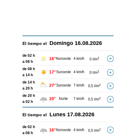
Domingo
16.08.2026
El tiempo el
de 02 h
16°
Noroeste
4 km/h
2
0 l/m
a 08 h
de 08 h
17°
Suroeste
4 km/h
2
0 l/m
a 14 h
de 14 h
27°
Suroeste
7 km/h
2
0,5 l/m
a 20 h
de 20 h
20°
Norte
7 km/h
2
0,5 l/m
a 02 h
Lunes
17.08.2026
El tiempo el
de 02 h
16°
Noroeste
4 km/h
2
0,5 l/m
a 08 h