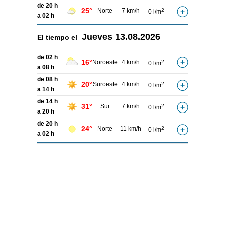
de 20 h
25°
Norte
7 km/h
2
0 l/m
a 02 h
Jueves
13.08.2026
El tiempo el
de 02 h
16°
Noroeste
4 km/h
2
0 l/m
a 08 h
de 08 h
20°
Suroeste
4 km/h
2
0 l/m
a 14 h
de 14 h
31°
Sur
7 km/h
2
0 l/m
a 20 h
de 20 h
24°
Norte
11 km/h
2
0 l/m
a 02 h