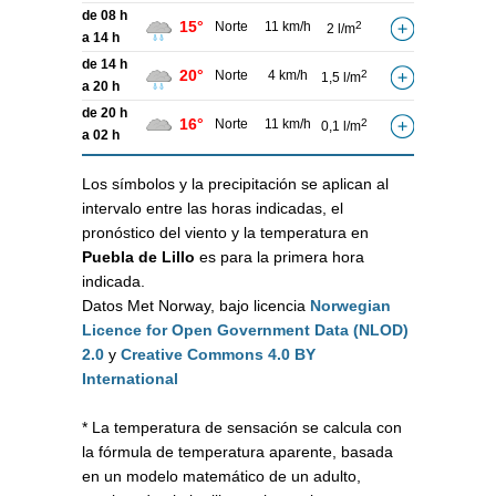
de 08 h
15°
Norte
11 km/h
2
2 l/m
a 14 h
de 14 h
20°
Norte
4 km/h
2
1,5 l/m
a 20 h
de 20 h
16°
Norte
11 km/h
2
0,1 l/m
a 02 h
Los símbolos y la precipitación se aplican al
intervalo entre las horas indicadas, el
pronóstico del viento y la temperatura en
Puebla de Lillo
es para la primera hora
indicada.
Datos Met Norway, bajo licencia
Norwegian
Licence for Open Government Data (NLOD)
2.0
y
Creative Commons 4.0 BY
International
* La temperatura de sensación se calcula con
la fórmula de temperatura aparente, basada
en un modelo matemático de un adulto,