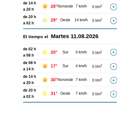
de 14 h
28°
Noroeste
7 km/h
2
0 l/m
a 20 h
de 20 h
29°
Oeste
14 km/h
2
0 l/m
a 02 h
Martes
11.08.2026
El tiempo el
de 02 h
20°
Sur
0 km/h
2
0 l/m
a 08 h
de 08 h
17°
Sur
4 km/h
2
0 l/m
a 14 h
de 14 h
30°
Noroeste
7 km/h
2
0 l/m
a 20 h
de 20 h
31°
Oeste
7 km/h
2
0 l/m
a 02 h