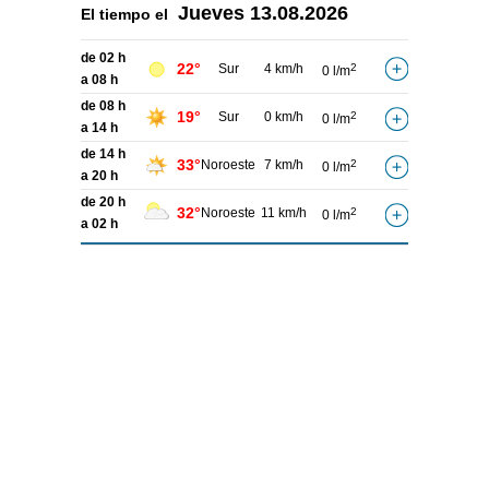
Jueves
13.08.2026
El tiempo el
de 02 h
22°
Sur
4 km/h
2
0 l/m
a 08 h
de 08 h
19°
Sur
0 km/h
2
0 l/m
a 14 h
de 14 h
33°
Noroeste
7 km/h
2
0 l/m
a 20 h
de 20 h
32°
Noroeste
11 km/h
2
0 l/m
a 02 h