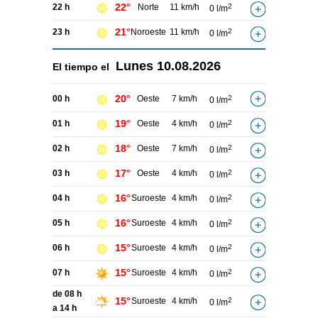
22°
22 h
Norte
11 km/h
2
0 l/m
21°
23 h
Noroeste
11 km/h
2
0 l/m
Lunes
10.08.2026
El tiempo el
20°
00 h
Oeste
7 km/h
2
0 l/m
19°
01 h
Oeste
4 km/h
2
0 l/m
18°
02 h
Oeste
7 km/h
2
0 l/m
17°
03 h
Oeste
4 km/h
2
0 l/m
16°
04 h
Suroeste
4 km/h
2
0 l/m
16°
05 h
Suroeste
4 km/h
2
0 l/m
15°
06 h
Suroeste
4 km/h
2
0 l/m
15°
07 h
Suroeste
4 km/h
2
0 l/m
de 08 h
15°
Suroeste
4 km/h
2
0 l/m
a 14 h