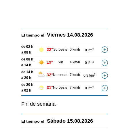
Viernes
14.08.2026
El tiempo el
de 02 h
22°
Suroeste
0 km/h
2
0 l/m
a 08 h
de 08 h
19°
Sur
4 km/h
2
0 l/m
a 14 h
de 14 h
32°
Noroeste
7 km/h
2
0,3 l/m
a 20 h
de 20 h
31°
Noroeste
7 km/h
2
0 l/m
a 02 h
Fin de semana
Sábado
15.08.2026
El tiempo el