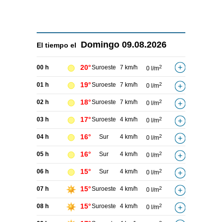
Domingo
09.08.2026
El tiempo el
20°
00 h
Suroeste
7 km/h
2
0 l/m
19°
01 h
Suroeste
7 km/h
2
0 l/m
18°
02 h
Suroeste
7 km/h
2
0 l/m
17°
03 h
Suroeste
4 km/h
2
0 l/m
16°
04 h
Sur
4 km/h
2
0 l/m
16°
05 h
Sur
4 km/h
2
0 l/m
15°
06 h
Sur
4 km/h
2
0 l/m
15°
07 h
Suroeste
4 km/h
2
0 l/m
15°
08 h
Suroeste
4 km/h
2
0 l/m