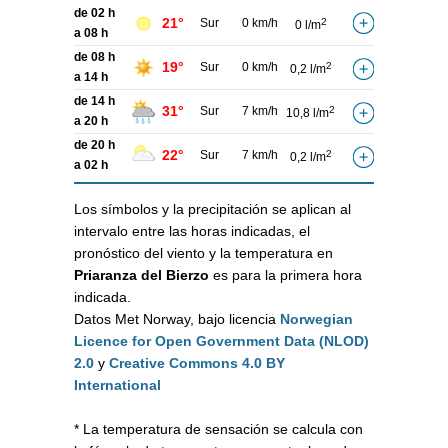
de 02 h
21°
Sur
0 km/h
2
0 l/m
a 08 h
de 08 h
19°
Sur
0 km/h
2
0,2 l/m
a 14 h
de 14 h
31°
Sur
7 km/h
2
10,8 l/m
a 20 h
de 20 h
22°
Sur
7 km/h
2
0,2 l/m
a 02 h
Los símbolos y la precipitación se aplican al
intervalo entre las horas indicadas, el
pronóstico del viento y la temperatura en
Priaranza del Bierzo
es para la primera hora
indicada.
Datos Met Norway, bajo licencia
Norwegian
Licence for Open Government Data (NLOD)
2.0
y
Creative Commons 4.0 BY
International
* La temperatura de sensación se calcula con