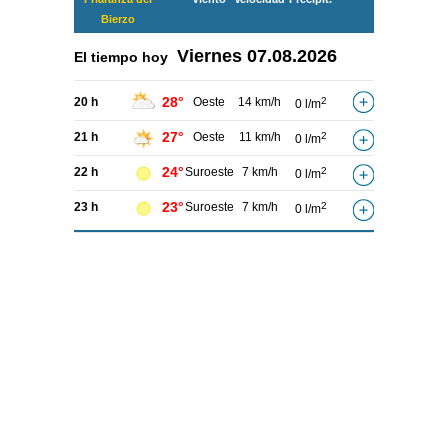
Bierzo
Viernes
07.08.2026
El tiempo hoy
28°
20 h
Oeste
14 km/h
2
0 l/m
27°
21 h
Oeste
11 km/h
2
0 l/m
24°
22 h
Suroeste
7 km/h
2
0 l/m
23°
23 h
Suroeste
7 km/h
2
0 l/m