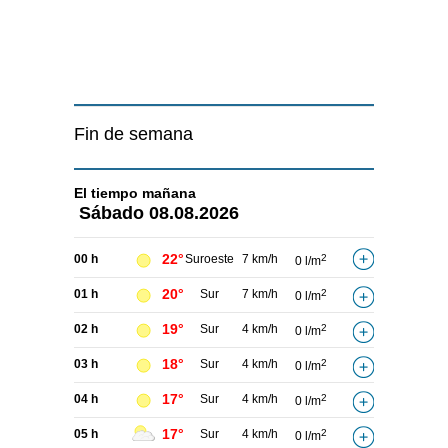
Fin de semana
El tiempo
mañana
Sábado
08.08.2026
22°
00 h
Suroeste
7 km/h
2
0 l/m
20°
01 h
Sur
7 km/h
2
0 l/m
19°
02 h
Sur
4 km/h
2
0 l/m
18°
03 h
Sur
4 km/h
2
0 l/m
17°
04 h
Sur
4 km/h
2
0 l/m
17°
05 h
Sur
4 km/h
2
0 l/m