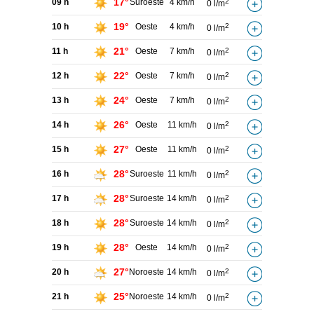
17°
09 h
Suroeste
4 km/h
2
0 l/m
19°
10 h
Oeste
4 km/h
2
0 l/m
21°
11 h
Oeste
7 km/h
2
0 l/m
22°
12 h
Oeste
7 km/h
2
0 l/m
24°
13 h
Oeste
7 km/h
2
0 l/m
26°
14 h
Oeste
11 km/h
2
0 l/m
27°
15 h
Oeste
11 km/h
2
0 l/m
28°
16 h
Suroeste
11 km/h
2
0 l/m
28°
17 h
Suroeste
14 km/h
2
0 l/m
28°
18 h
Suroeste
14 km/h
2
0 l/m
28°
19 h
Oeste
14 km/h
2
0 l/m
27°
20 h
Noroeste
14 km/h
2
0 l/m
25°
21 h
Noroeste
14 km/h
2
0 l/m