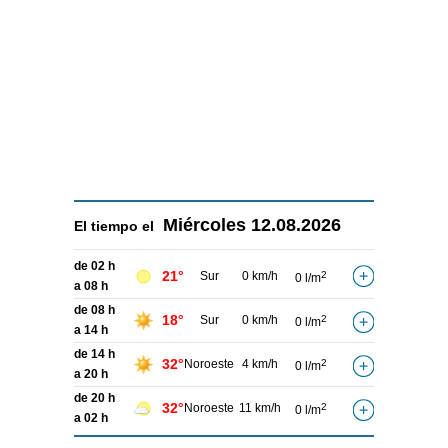
Miércoles
12.08.2026
El tiempo el
de 02 h
21°
Sur
0 km/h
2
0 l/m
a 08 h
de 08 h
18°
Sur
0 km/h
2
0 l/m
a 14 h
de 14 h
32°
Noroeste
4 km/h
2
0 l/m
a 20 h
de 20 h
32°
Noroeste
11 km/h
2
0 l/m
a 02 h