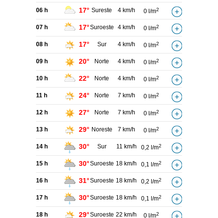
17°
06 h
Sureste
4 km/h
2
0 l/m
17°
07 h
Suroeste
4 km/h
2
0 l/m
17°
08 h
Sur
4 km/h
2
0 l/m
20°
09 h
Norte
4 km/h
2
0 l/m
22°
10 h
Norte
4 km/h
2
0 l/m
24°
11 h
Norte
7 km/h
2
0 l/m
27°
12 h
Norte
7 km/h
2
0 l/m
29°
13 h
Noreste
7 km/h
2
0 l/m
30°
14 h
Sur
11 km/h
2
0,2 l/m
30°
15 h
Suroeste
18 km/h
2
0,1 l/m
31°
16 h
Suroeste
18 km/h
2
0,2 l/m
30°
17 h
Suroeste
18 km/h
2
0,1 l/m
29°
18 h
Suroeste
22 km/h
2
0 l/m