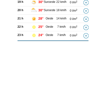
30°
19 h
Suroeste
22 km/h
2
0 l/m
30°
20 h
Suroeste
18 km/h
2
0 l/m
28°
21 h
Oeste
14 km/h
2
0 l/m
25°
22 h
Oeste
7 km/h
2
0 l/m
24°
23 h
Oeste
7 km/h
2
0 l/m