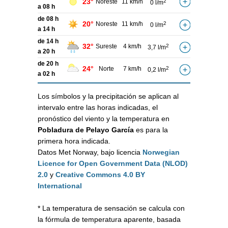
23°
Noreste
11 km/h
2
0 l/m
a 08 h
de 08 h
20°
Noreste
11 km/h
2
0 l/m
a 14 h
de 14 h
32°
Sureste
4 km/h
2
3,7 l/m
a 20 h
de 20 h
24°
Norte
7 km/h
2
0,2 l/m
a 02 h
Los símbolos y la precipitación se aplican al
intervalo entre las horas indicadas, el
pronóstico del viento y la temperatura en
Pobladura de Pelayo García
es para la
primera hora indicada.
Datos Met Norway, bajo licencia
Norwegian
Licence for Open Government Data (NLOD)
2.0
y
Creative Commons 4.0 BY
International
* La temperatura de sensación se calcula con
la fórmula de temperatura aparente, basada