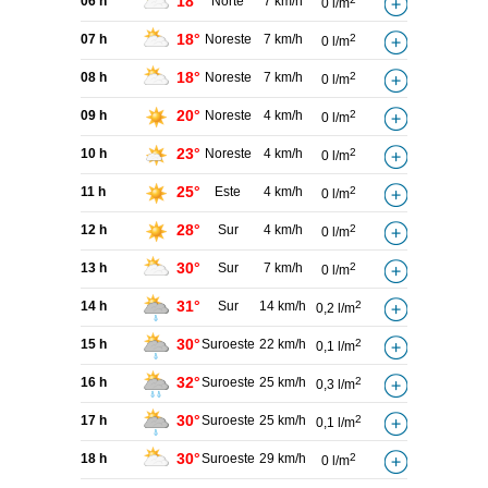
18°
06 h
Norte
7 km/h
0 l/m
18°
07 h
Noreste
7 km/h
2
0 l/m
18°
08 h
Noreste
7 km/h
2
0 l/m
20°
09 h
Noreste
4 km/h
2
0 l/m
23°
10 h
Noreste
4 km/h
2
0 l/m
25°
11 h
Este
4 km/h
2
0 l/m
28°
12 h
Sur
4 km/h
2
0 l/m
30°
13 h
Sur
7 km/h
2
0 l/m
31°
14 h
Sur
14 km/h
2
0,2 l/m
30°
15 h
Suroeste
22 km/h
2
0,1 l/m
32°
16 h
Suroeste
25 km/h
2
0,3 l/m
30°
17 h
Suroeste
25 km/h
2
0,1 l/m
30°
18 h
Suroeste
29 km/h
2
0 l/m