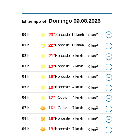
Domingo
09.08.2026
El tiempo el
23°
00 h
Suroeste
11 km/h
2
0 l/m
22°
01 h
Noroeste
11 km/h
2
0 l/m
21°
02 h
Noroeste
7 km/h
2
0 l/m
19°
03 h
Noroeste
7 km/h
2
0 l/m
18°
04 h
Noroeste
7 km/h
2
0 l/m
18°
05 h
Noroeste
4 km/h
2
0 l/m
17°
06 h
Oeste
4 km/h
2
0 l/m
16°
07 h
Oeste
7 km/h
2
0 l/m
16°
08 h
Noroeste
7 km/h
2
0 l/m
19°
09 h
Noroeste
7 km/h
2
0 l/m