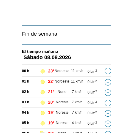
Fin de semana
El tiempo
mañana
Sábado
08.08.2026
23°
00 h
Noroeste
11 km/h
2
0 l/m
22°
01 h
Noroeste
11 km/h
2
0 l/m
21°
02 h
Norte
7 km/h
2
0 l/m
20°
03 h
Noreste
7 km/h
2
0 l/m
19°
04 h
Noreste
7 km/h
2
0 l/m
19°
05 h
Noreste
4 km/h
2
0 l/m
2