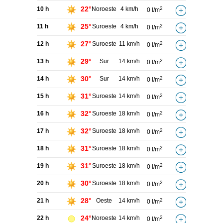
22°
10 h
Noroeste
4 km/h
2
0 l/m
25°
11 h
Suroeste
4 km/h
2
0 l/m
27°
12 h
Suroeste
11 km/h
2
0 l/m
29°
13 h
Sur
14 km/h
2
0 l/m
30°
14 h
Sur
14 km/h
2
0 l/m
31°
15 h
Suroeste
14 km/h
2
0 l/m
32°
16 h
Suroeste
18 km/h
2
0 l/m
32°
17 h
Suroeste
18 km/h
2
0 l/m
31°
18 h
Suroeste
18 km/h
2
0 l/m
31°
19 h
Suroeste
18 km/h
2
0 l/m
30°
20 h
Suroeste
18 km/h
2
0 l/m
28°
21 h
Oeste
14 km/h
2
0 l/m
24°
22 h
Noroeste
14 km/h
2
0 l/m