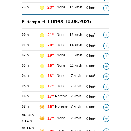
23°
23 h
Norte
14 km/h
2
0 l/m
Lunes
10.08.2026
El tiempo el
21°
00 h
Norte
18 km/h
2
0 l/m
20°
01 h
Norte
14 km/h
2
0 l/m
19°
02 h
Norte
11 km/h
2
0 l/m
19°
03 h
Norte
11 km/h
2
0 l/m
18°
04 h
Norte
7 km/h
2
0 l/m
17°
05 h
Norte
7 km/h
2
0 l/m
17°
06 h
Noreste
7 km/h
2
0 l/m
16°
07 h
Noreste
7 km/h
2
0 l/m
de 08 h
17°
Norte
7 km/h
2
0 l/m
a 14 h
de 14 h
2