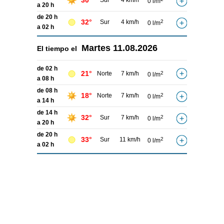
30°
Sur
4 km/h
0 l/m
a 20 h
de 20 h
32°
Sur
4 km/h
2
0 l/m
a 02 h
Martes
11.08.2026
El tiempo el
de 02 h
21°
Norte
7 km/h
2
0 l/m
a 08 h
de 08 h
18°
Norte
7 km/h
2
0 l/m
a 14 h
de 14 h
32°
Sur
7 km/h
2
0 l/m
a 20 h
de 20 h
33°
Sur
11 km/h
2
0 l/m
a 02 h