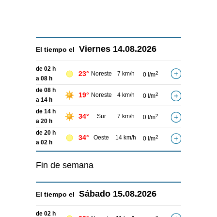
Viernes
14.08.2026
El tiempo el
de 02 h
23°
Noreste
7 km/h
2
0 l/m
a 08 h
de 08 h
19°
Noreste
4 km/h
2
0 l/m
a 14 h
de 14 h
34°
Sur
7 km/h
2
0 l/m
a 20 h
de 20 h
34°
Oeste
14 km/h
2
0 l/m
a 02 h
Fin de semana
Sábado
15.08.2026
El tiempo el
de 02 h