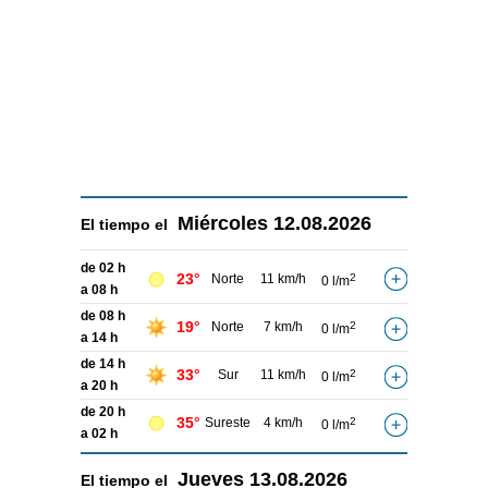
Miércoles
12.08.2026
El tiempo el
de 02 h
23°
Norte
11 km/h
2
0 l/m
a 08 h
de 08 h
19°
Norte
7 km/h
2
0 l/m
a 14 h
de 14 h
33°
Sur
11 km/h
2
0 l/m
a 20 h
de 20 h
35°
Sureste
4 km/h
2
0 l/m
a 02 h
Jueves
13.08.2026
El tiempo el