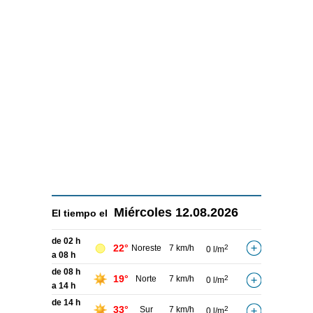
Miércoles
12.08.2026
El tiempo el
de 02 h
22°
Noreste
7 km/h
2
0 l/m
a 08 h
de 08 h
19°
Norte
7 km/h
2
0 l/m
a 14 h
de 14 h
33°
Sur
7 km/h
2
0 l/m