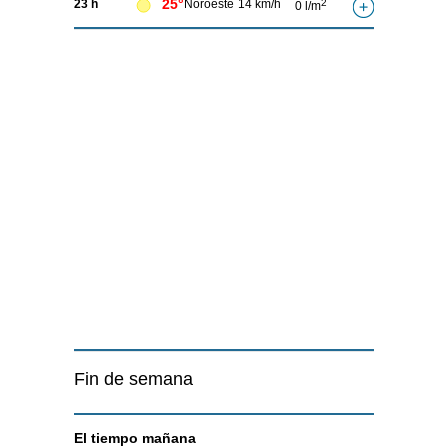
25°
23 h
Noroeste
14 km/h
2
0 l/m
Fin de semana
El tiempo
mañana