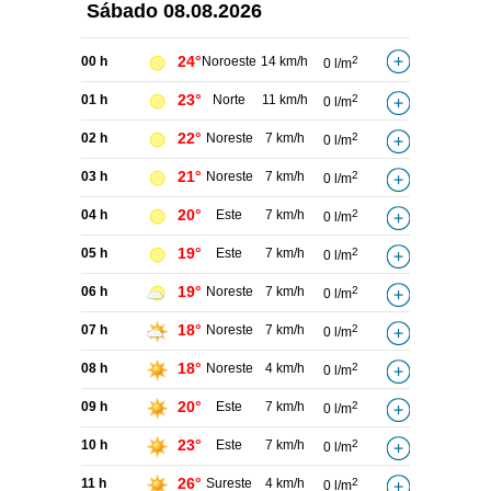
Sábado
08.08.2026
24°
00 h
Noroeste
14 km/h
2
0 l/m
23°
01 h
Norte
11 km/h
2
0 l/m
22°
02 h
Noreste
7 km/h
2
0 l/m
21°
03 h
Noreste
7 km/h
2
0 l/m
20°
04 h
Este
7 km/h
2
0 l/m
19°
05 h
Este
7 km/h
2
0 l/m
19°
06 h
Noreste
7 km/h
2
0 l/m
18°
07 h
Noreste
7 km/h
2
0 l/m
18°
08 h
Noreste
4 km/h
2
0 l/m
20°
09 h
Este
7 km/h
2
0 l/m
23°
10 h
Este
7 km/h
2
0 l/m
26°
11 h
Sureste
4 km/h
2
0 l/m