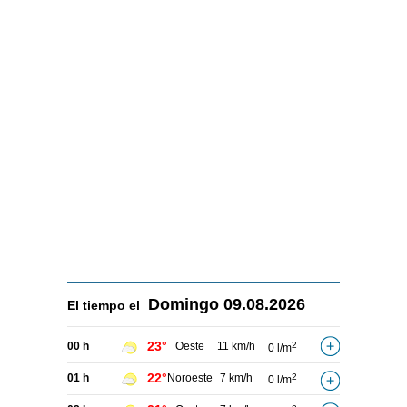
Domingo
09.08.2026
El tiempo el
23°
00 h
Oeste
11 km/h
2
0 l/m
22°
01 h
Noroeste
7 km/h
2
0 l/m