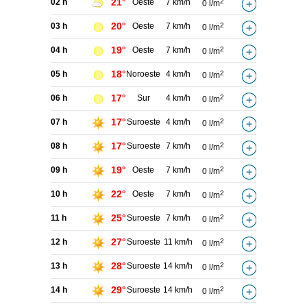
21°
02 h
Oeste
7 km/h
2
0 l/m
20°
03 h
Oeste
7 km/h
2
0 l/m
19°
04 h
Oeste
7 km/h
2
0 l/m
18°
05 h
Noroeste
4 km/h
2
0 l/m
17°
06 h
Sur
4 km/h
2
0 l/m
17°
07 h
Suroeste
4 km/h
2
0 l/m
17°
08 h
Suroeste
7 km/h
2
0 l/m
19°
09 h
Oeste
7 km/h
2
0 l/m
22°
10 h
Oeste
7 km/h
2
0 l/m
25°
11 h
Suroeste
7 km/h
2
0 l/m
27°
12 h
Suroeste
11 km/h
2
0 l/m
28°
13 h
Suroeste
14 km/h
2
0 l/m
29°
14 h
Suroeste
14 km/h
2
0 l/m