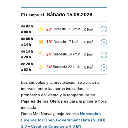
Sábado
15.08.2026
El tiempo el
de 02 h
23°
Noreste
11 km/h
2
0 l/m
a 08 h
de 08 h
19°
Noreste
7 km/h
2
0 l/m
a 14 h
de 14 h
34°
Suroeste
14 km/h
2
0 l/m
a 20 h
de 20 h
34°
Suroeste
22 km/h
2
0 l/m
a 02 h
Los símbolos y la precipitación se aplican al
intervalo entre las horas indicadas, el
pronóstico del viento y la temperatura en
Pajares de los Oteros
es para la primera hora
indicada.
Datos Met Norway, bajo licencia
Norwegian
Licence for Open Government Data (NLOD)
2.0
y
Creative Commons 4.0 BY