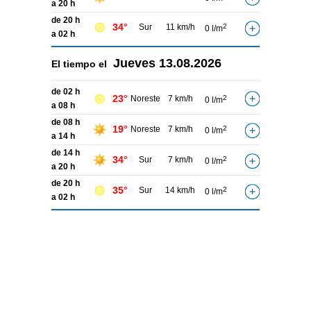
a 20 h
de 20 h
34°
Sur
11 km/h
2
0 l/m
a 02 h
Jueves
13.08.2026
El tiempo el
de 02 h
23°
Noreste
7 km/h
2
0 l/m
a 08 h
de 08 h
19°
Noreste
7 km/h
2
0 l/m
a 14 h
de 14 h
34°
Sur
7 km/h
2
0 l/m
a 20 h
de 20 h
35°
Sur
14 km/h
2
0 l/m
a 02 h