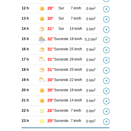
28°
12 h
Sur
7 km/h
2
0 l/m
30°
13 h
Sur
7 km/h
2
0 l/m
31°
14 h
Sur
14 km/h
2
0 l/m
32°
15 h
Suroeste
18 km/h
2
0,3 l/m
31°
16 h
Suroeste
25 km/h
2
0 l/m
31°
17 h
Suroeste
29 km/h
2
0 l/m
31°
18 h
Suroeste
25 km/h
2
0 l/m
30°
19 h
Suroeste
22 km/h
2
0 l/m
30°
20 h
Suroeste
18 km/h
2
0 l/m
29°
21 h
Suroeste
14 km/h
2
0 l/m
26°
22 h
Suroeste
7 km/h
2
0 l/m
25°
23 h
Suroeste
7 km/h
2
0 l/m