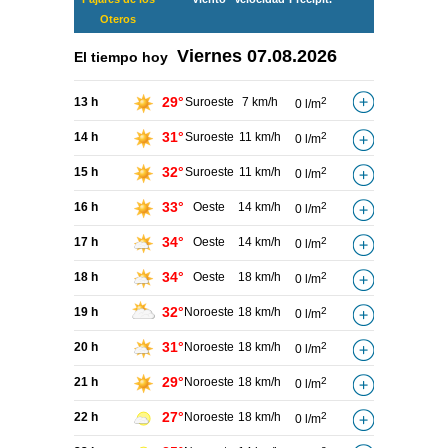
Oteros
Viernes
07.08.2026
El tiempo hoy
29°
13 h
Suroeste
7 km/h
2
0 l/m
31°
14 h
Suroeste
11 km/h
2
0 l/m
32°
15 h
Suroeste
11 km/h
2
0 l/m
33°
16 h
Oeste
14 km/h
2
0 l/m
34°
17 h
Oeste
14 km/h
2
0 l/m
34°
18 h
Oeste
18 km/h
2
0 l/m
32°
19 h
Noroeste
18 km/h
2
0 l/m
31°
20 h
Noroeste
18 km/h
2
0 l/m
29°
21 h
Noroeste
18 km/h
2
0 l/m
27°
22 h
Noroeste
18 km/h
2
0 l/m