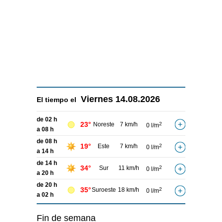
Viernes
14.08.2026
El tiempo el
de 02 h
23°
Noreste
7 km/h
2
0 l/m
a 08 h
de 08 h
19°
Este
7 km/h
2
0 l/m
a 14 h
de 14 h
34°
Sur
11 km/h
2
0 l/m
a 20 h
de 20 h
35°
Suroeste
18 km/h
2
0 l/m
a 02 h
Fin de semana