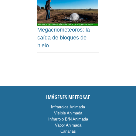
Megacriometeoros: la
caída de bloques de
hielo
IMÁGENES METEOSAT
Infrarrojos Animada
Visible Animada
Infrarrojo B/N Animada
Vapor Animada
Canarias