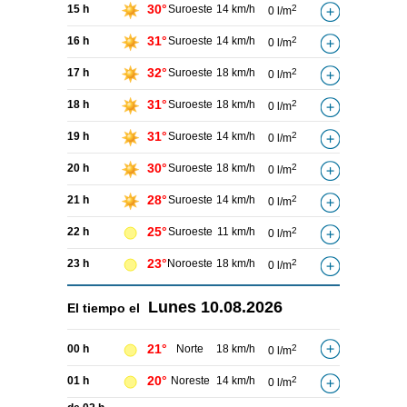
30°
15 h
Suroeste
14 km/h
2
0 l/m
31°
16 h
Suroeste
14 km/h
2
0 l/m
32°
17 h
Suroeste
18 km/h
2
0 l/m
31°
18 h
Suroeste
18 km/h
2
0 l/m
31°
19 h
Suroeste
14 km/h
2
0 l/m
30°
20 h
Suroeste
18 km/h
2
0 l/m
28°
21 h
Suroeste
14 km/h
2
0 l/m
25°
22 h
Suroeste
11 km/h
2
0 l/m
23°
23 h
Noroeste
18 km/h
2
0 l/m
Lunes
10.08.2026
El tiempo el
21°
00 h
Norte
18 km/h
2
0 l/m
20°
01 h
Noreste
14 km/h
2
0 l/m