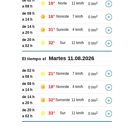
de 02 h
19°
Norte
11 km/h
2
0 l/m
a 08 h
de 08 h
16°
Noreste
7 km/h
2
0 l/m
a 14 h
de 14 h
31°
Sureste
4 km/h
2
0 l/m
a 20 h
de 20 h
32°
Sur
11 km/h
2
0 l/m
a 02 h
Martes
11.08.2026
El tiempo el
de 02 h
21°
Noreste
7 km/h
2
0 l/m
a 08 h
de 08 h
18°
Noreste
4 km/h
2
0 l/m
a 14 h
de 14 h
32°
Suroeste
11 km/h
2
0 l/m
a 20 h
de 20 h
33°
Sur
11 km/h
2
0 l/m
a 02 h