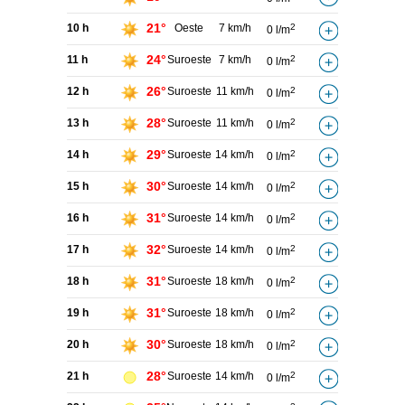
21°
10 h
Oeste
7 km/h
2
0 l/m
24°
11 h
Suroeste
7 km/h
2
0 l/m
26°
12 h
Suroeste
11 km/h
2
0 l/m
28°
13 h
Suroeste
11 km/h
2
0 l/m
29°
14 h
Suroeste
14 km/h
2
0 l/m
30°
15 h
Suroeste
14 km/h
2
0 l/m
31°
16 h
Suroeste
14 km/h
2
0 l/m
32°
17 h
Suroeste
14 km/h
2
0 l/m
31°
18 h
Suroeste
18 km/h
2
0 l/m
31°
19 h
Suroeste
18 km/h
2
0 l/m
30°
20 h
Suroeste
18 km/h
2
0 l/m
28°
21 h
Suroeste
14 km/h
2
0 l/m