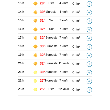
28°
13 h
Este
4 km/h
2
0 l/m
30°
14 h
Sureste
4 km/h
2
0 l/m
31°
15 h
Sur
7 km/h
2
0 l/m
32°
16 h
Sur
7 km/h
2
0 l/m
32°
17 h
Suroeste
7 km/h
2
0 l/m
33°
18 h
Suroeste
7 km/h
2
0 l/m
32°
19 h
Suroeste
7 km/h
2
0 l/m
32°
20 h
Suroeste
11 km/h
2
0 l/m
30°
21 h
Suroeste
7 km/h
2
0 l/m
27°
22 h
Noroeste
7 km/h
2
0 l/m
25°
23 h
Este
22 km/h
2
0 l/m