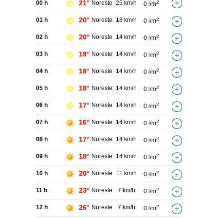
21°
00 h
Noreste
25 km/h
2
0 l/m
20°
01 h
Noreste
18 km/h
2
0 l/m
20°
02 h
Noreste
14 km/h
2
0 l/m
19°
03 h
Noreste
14 km/h
2
0 l/m
18°
04 h
Noreste
14 km/h
2
0 l/m
18°
05 h
Noreste
14 km/h
2
0 l/m
17°
06 h
Noreste
14 km/h
2
0 l/m
16°
07 h
Noreste
14 km/h
2
0 l/m
17°
08 h
Noreste
14 km/h
2
0 l/m
18°
09 h
Noreste
14 km/h
2
0 l/m
20°
10 h
Noreste
11 km/h
2
0 l/m
23°
11 h
Noreste
7 km/h
2
0 l/m
26°
12 h
Noreste
7 km/h
2
0 l/m