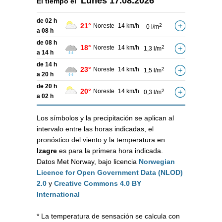
Lunes
17.08.2026
El tiempo el
de 02 h
21°
Noreste
14 km/h
2
0 l/m
a 08 h
de 08 h
18°
Noreste
14 km/h
2
1,3 l/m
a 14 h
de 14 h
23°
Noreste
14 km/h
2
1,5 l/m
a 20 h
de 20 h
20°
Noreste
14 km/h
2
0,3 l/m
a 02 h
Los símbolos y la precipitación se aplican al
intervalo entre las horas indicadas, el
pronóstico del viento y la temperatura en
Izagre
es para la primera hora indicada.
Datos Met Norway, bajo licencia
Norwegian
Licence for Open Government Data (NLOD)
2.0
y
Creative Commons 4.0 BY
International
* La temperatura de sensación se calcula con