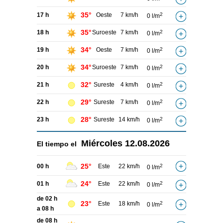
35°
17 h
Oeste
7 km/h
2
0 l/m
35°
18 h
Suroeste
7 km/h
2
0 l/m
34°
19 h
Oeste
7 km/h
2
0 l/m
34°
20 h
Suroeste
7 km/h
2
0 l/m
32°
21 h
Sureste
4 km/h
2
0 l/m
29°
22 h
Sureste
7 km/h
2
0 l/m
28°
23 h
Sureste
14 km/h
2
0 l/m
Miércoles
12.08.2026
El tiempo el
25°
00 h
Este
22 km/h
2
0 l/m
24°
01 h
Este
22 km/h
2
0 l/m
de 02 h
23°
Este
18 km/h
2
0 l/m
a 08 h
de 08 h