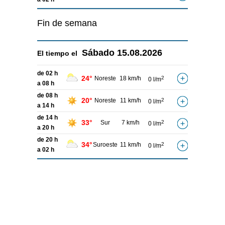
Fin de semana
Sábado
15.08.2026
El tiempo el
de 02 h
24°
Noreste
18 km/h
2
0 l/m
a 08 h
de 08 h
20°
Noreste
11 km/h
2
0 l/m
a 14 h
de 14 h
33°
Sur
7 km/h
2
0 l/m
a 20 h
de 20 h
34°
Suroeste
11 km/h
2
0 l/m
a 02 h