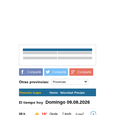
Comparte
Comparte
Comparte
Otras provincias:
Previsión Izagre
Viento
Velocidad
Precipit.
Domingo
09.08.2026
El tiempo hoy
19°
09 h
Oeste
7 km/h
2
0 l/m