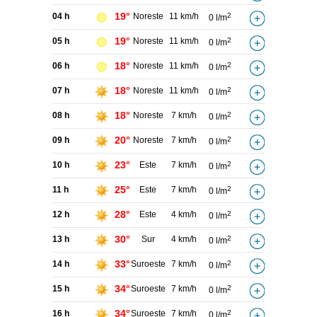
19°
04 h
Noreste
11 km/h
2
0 l/m
19°
05 h
Noreste
11 km/h
2
0 l/m
18°
06 h
Noreste
11 km/h
2
0 l/m
18°
07 h
Noreste
11 km/h
2
0 l/m
18°
08 h
Noreste
7 km/h
2
0 l/m
20°
09 h
Noreste
7 km/h
2
0 l/m
23°
10 h
Este
7 km/h
2
0 l/m
25°
11 h
Este
7 km/h
2
0 l/m
28°
12 h
Este
4 km/h
2
0 l/m
30°
13 h
Sur
4 km/h
2
0 l/m
33°
14 h
Suroeste
7 km/h
2
0 l/m
34°
15 h
Suroeste
7 km/h
2
0 l/m
34°
16 h
Suroeste
7 km/h
2
0 l/m