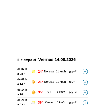
Viernes
14.08.2026
El tiempo el
de 02 h
24°
Noreste
11 km/h
2
0 l/m
a 08 h
de 08 h
21°
Noreste
11 km/h
2
0 l/m
a 14 h
de 14 h
35°
Sur
4 km/h
2
0 l/m
a 20 h
de 20 h
36°
Oeste
4 km/h
2
0 l/m
a 02 h