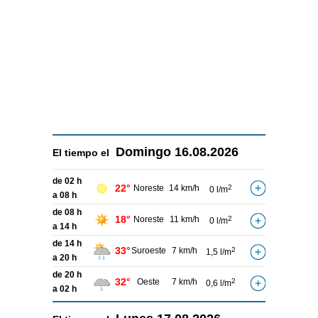
Domingo
16.08.2026
El tiempo el
de 02 h
22°
Noreste
14 km/h
2
0 l/m
a 08 h
de 08 h
18°
Noreste
11 km/h
2
0 l/m
a 14 h
de 14 h
33°
Suroeste
7 km/h
2
1,5 l/m
a 20 h
de 20 h
32°
Oeste
7 km/h
2
0,6 l/m
a 02 h