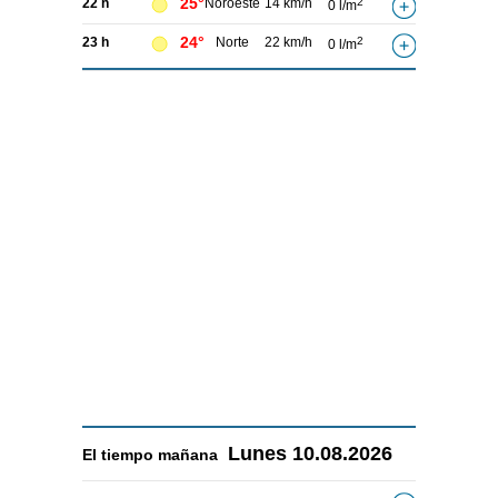
25°
22 h
Noroeste
14 km/h
2
0 l/m
24°
23 h
Norte
22 km/h
2
0 l/m
Lunes
10.08.2026
El tiempo
mañana