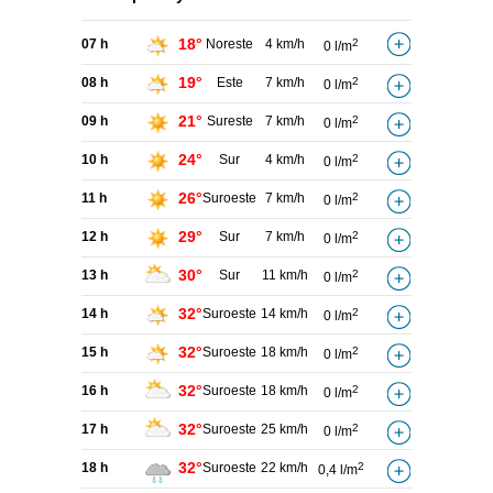
18°
07 h
Noreste
4 km/h
2
0 l/m
19°
08 h
Este
7 km/h
2
0 l/m
21°
09 h
Sureste
7 km/h
2
0 l/m
24°
10 h
Sur
4 km/h
2
0 l/m
26°
11 h
Suroeste
7 km/h
2
0 l/m
29°
12 h
Sur
7 km/h
2
0 l/m
30°
13 h
Sur
11 km/h
2
0 l/m
32°
14 h
Suroeste
14 km/h
2
0 l/m
32°
15 h
Suroeste
18 km/h
2
0 l/m
32°
16 h
Suroeste
18 km/h
2
0 l/m
32°
17 h
Suroeste
25 km/h
2
0 l/m
32°
18 h
Suroeste
22 km/h
2
0,4 l/m