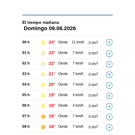
El tiempo
mañana
Domingo
09.08.2026
24°
00 h
Oeste
11 km/h
2
0 l/m
23°
01 h
Oeste
7 km/h
2
0 l/m
22°
02 h
Oeste
7 km/h
2
0 l/m
21°
03 h
Oeste
7 km/h
2
0 l/m
20°
04 h
Oeste
7 km/h
2
0 l/m
19°
05 h
Oeste
4 km/h
2
0 l/m
18°
06 h
Oeste
4 km/h
2
0 l/m
18°
07 h
Oeste
7 km/h
2
0 l/m
18°
08 h
Oeste
7 km/h
2
0 l/m