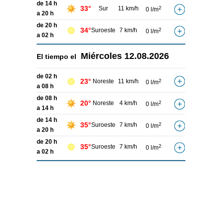
de 14 h
33°
Sur
11 km/h
2
0 l/m
a 20 h
de 20 h
34°
Suroeste
7 km/h
2
0 l/m
a 02 h
Miércoles
12.08.2026
El tiempo el
de 02 h
23°
Noreste
11 km/h
2
0 l/m
a 08 h
de 08 h
20°
Noreste
4 km/h
2
0 l/m
a 14 h
de 14 h
35°
Suroeste
7 km/h
2
0 l/m
a 20 h
de 20 h
35°
Suroeste
7 km/h
2
0 l/m
a 02 h