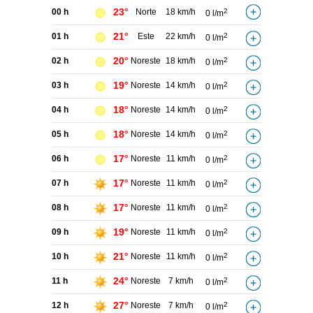
23°
00 h
Norte
18 km/h
2
0 l/m
21°
01 h
Este
22 km/h
2
0 l/m
20°
02 h
Noreste
18 km/h
2
0 l/m
19°
03 h
Noreste
14 km/h
2
0 l/m
18°
04 h
Noreste
14 km/h
2
0 l/m
18°
05 h
Noreste
14 km/h
2
0 l/m
17°
06 h
Noreste
11 km/h
2
0 l/m
17°
07 h
Noreste
11 km/h
2
0 l/m
17°
08 h
Noreste
11 km/h
2
0 l/m
19°
09 h
Noreste
11 km/h
2
0 l/m
21°
10 h
Noreste
11 km/h
2
0 l/m
24°
11 h
Noreste
7 km/h
2
0 l/m
27°
12 h
Noreste
7 km/h
2
0 l/m