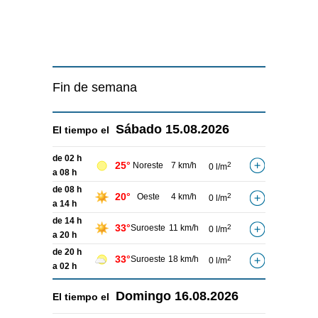
Fin de semana
Sábado
15.08.2026
El tiempo el
de 02 h
25°
Noreste
7 km/h
2
0 l/m
a 08 h
de 08 h
20°
Oeste
4 km/h
2
0 l/m
a 14 h
de 14 h
33°
Suroeste
11 km/h
2
0 l/m
a 20 h
de 20 h
33°
Suroeste
18 km/h
2
0 l/m
a 02 h
Domingo
16.08.2026
El tiempo el