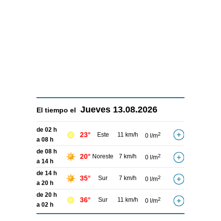
Jueves
13.08.2026
El tiempo el
de 02 h
23°
Este
11 km/h
2
0 l/m
a 08 h
de 08 h
20°
Noreste
7 km/h
2
0 l/m
a 14 h
de 14 h
35°
Sur
7 km/h
2
0 l/m
a 20 h
de 20 h
36°
Sur
11 km/h
2
0 l/m
a 02 h