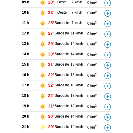
20°
09 h
Oeste
7 km/h
2
0 l/m
23°
10 h
Oeste
7 km/h
2
0 l/m
25°
11 h
Suroeste
7 km/h
2
0 l/m
27°
12 h
Suroeste
11 km/h
2
0 l/m
29°
13 h
Suroeste
14 km/h
2
0 l/m
30°
14 h
Suroeste
14 km/h
2
0 l/m
31°
15 h
Suroeste
18 km/h
2
0 l/m
32°
16 h
Suroeste
18 km/h
2
0 l/m
32°
17 h
Suroeste
18 km/h
2
0 l/m
32°
18 h
Suroeste
18 km/h
2
0 l/m
31°
19 h
Suroeste
18 km/h
2
0 l/m
30°
20 h
Suroeste
14 km/h
2
0 l/m
29°
21 h
Suroeste
14 km/h
2
0 l/m