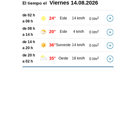
Viernes
14.08.2026
El tiempo el
de 02 h
24°
Este
14 km/h
2
0 l/m
a 08 h
de 08 h
20°
Este
4 km/h
2
0 l/m
a 14 h
de 14 h
36°
Suroeste
14 km/h
2
0 l/m
a 20 h
de 20 h
35°
Oeste
18 km/h
2
0 l/m
a 02 h