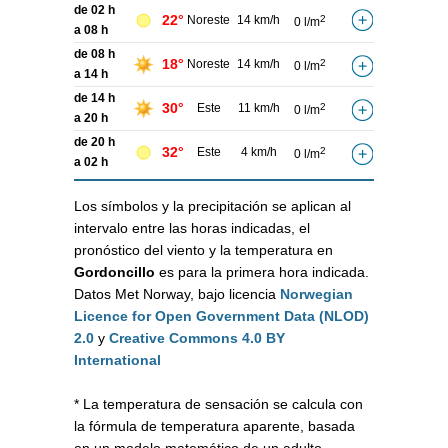
de 02 h
22°
Noreste
14 km/h
2
0 l/m
a 08 h
de 08 h
18°
Noreste
14 km/h
2
0 l/m
a 14 h
de 14 h
30°
Este
11 km/h
2
0 l/m
a 20 h
de 20 h
32°
Este
4 km/h
2
0 l/m
a 02 h
Los símbolos y la precipitación se aplican al
intervalo entre las horas indicadas, el
pronóstico del viento y la temperatura en
Gordoncillo
es para la primera hora indicada.
Datos Met Norway, bajo licencia
Norwegian
Licence for Open Government Data (NLOD)
2.0
y
Creative Commons 4.0 BY
International
* La temperatura de sensación se calcula con
la fórmula de temperatura aparente, basada