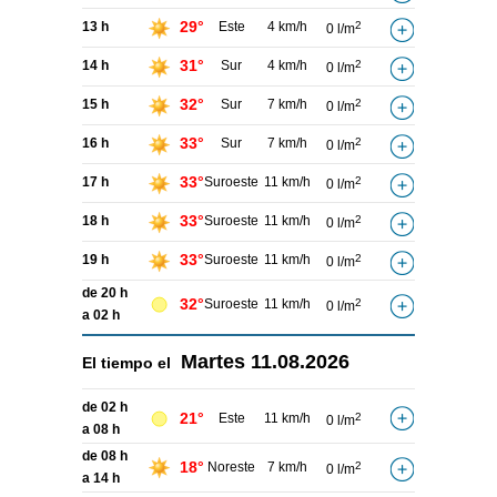
29°
13 h
Este
4 km/h
2
0 l/m
31°
14 h
Sur
4 km/h
2
0 l/m
32°
15 h
Sur
7 km/h
2
0 l/m
33°
16 h
Sur
7 km/h
2
0 l/m
33°
17 h
Suroeste
11 km/h
2
0 l/m
33°
18 h
Suroeste
11 km/h
2
0 l/m
33°
19 h
Suroeste
11 km/h
2
0 l/m
de 20 h
32°
Suroeste
11 km/h
2
0 l/m
a 02 h
Martes
11.08.2026
El tiempo el
de 02 h
21°
Este
11 km/h
2
0 l/m
a 08 h
de 08 h
18°
Noreste
7 km/h
2
0 l/m
a 14 h