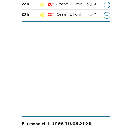
26°
22 h
Suroeste
11 km/h
2
0 l/m
25°
23 h
Oeste
14 km/h
2
0 l/m
Lunes
10.08.2026
El tiempo el