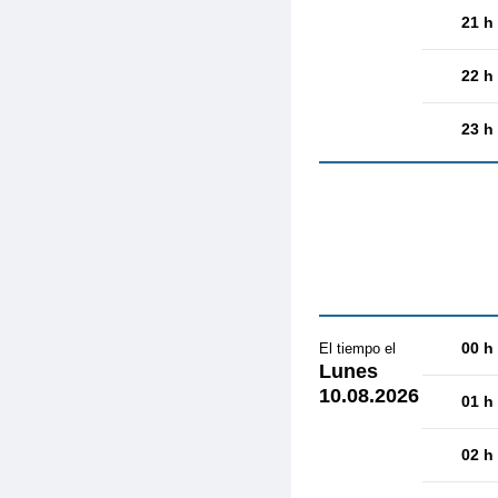
21 h
22 h
23 h
00 h
El tiempo el
Lunes
10.08.2026
01 h
02 h