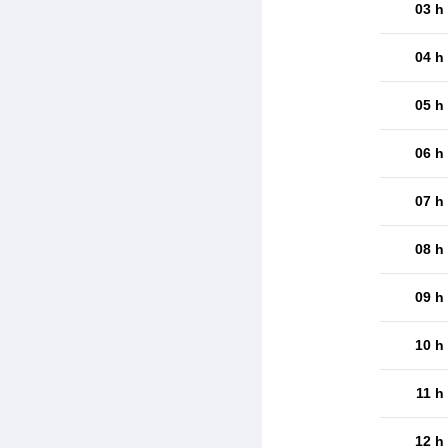
03 h
04 h
05 h
06 h
07 h
08 h
09 h
10 h
11 h
12 h