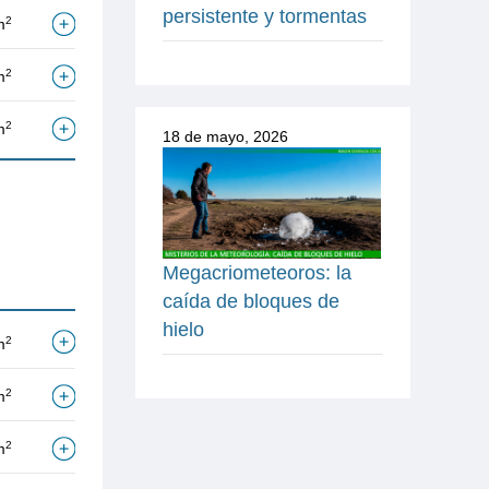
persistente y tormentas
2
m
2
m
2
m
18 de mayo, 2026
Megacriometeoros: la
caída de bloques de
hielo
2
m
2
m
2
m