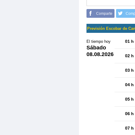
Comparte
Comp
Previsión Escobar de C
01 h
El tiempo hoy
Sábado
08.08.2026
02 h
03 h
04 h
05 h
06 h
07 h