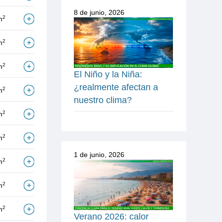
8 de junio, 2026
2
m
2
m
2
m
El Niño y la Niña:
¿realmente afectan a
2
m
nuestro clima?
2
m
2
m
1 de junio, 2026
2
m
2
m
2
m
Verano 2026: calor