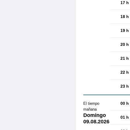
17 h
18 h
19 h
20 h
21 h
22 h
23 h
00 h
El tiempo
mañana
Domingo
01 h
09.08.2026