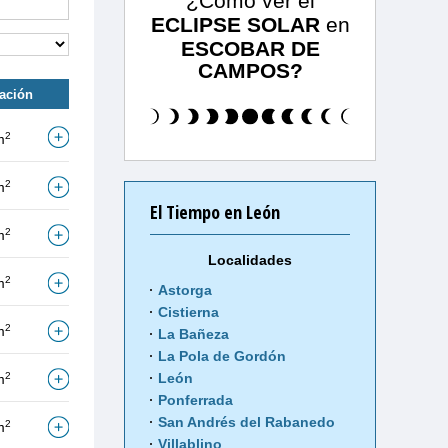
¿Cómo ver el
ECLIPSE SOLAR
en
ESCOBAR DE
CAMPOS?
tación
2
m
2
m
El Tiempo en León
2
m
Localidades
2
m
Astorga
Cistierna
2
m
La Bañeza
La Pola de Gordón
2
León
m
Ponferrada
San Andrés del Rabanedo
2
m
Villablino