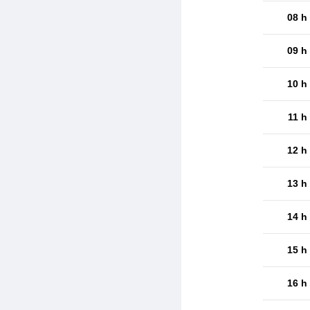
08 h
09 h
10 h
11 h
12 h
13 h
14 h
15 h
16 h