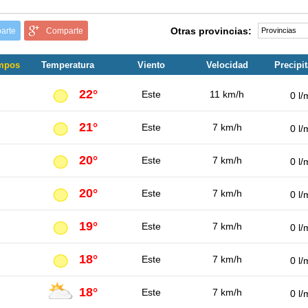
Otras provincias:
arte
Comparte
ampos
Temperatura
Viento
Velocidad
Precipi
22°
Este
11 km/h
0 l/
21°
Este
7 km/h
0 l/
20°
Este
7 km/h
0 l/
20°
Este
7 km/h
0 l/
19°
Este
7 km/h
0 l/
18°
Este
7 km/h
0 l/
18°
Este
7 km/h
0 l/