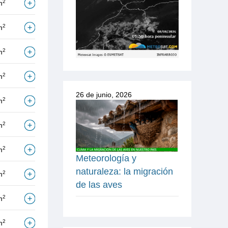
2
m
2
m
2
m
2
m
26 de junio, 2026
2
m
2
m
2
m
Meteorología y
naturaleza: la migración
2
m
de las aves
2
m
2
m