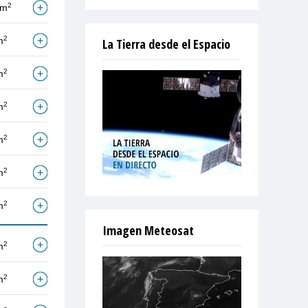
2
/m
2
m
La Tierra desde el Espacio
2
m
2
m
2
m
2
m
2
m
Imagen Meteosat
2
m
2
m