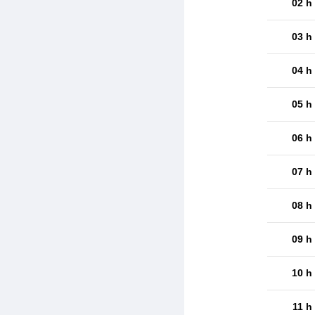
02 h
03 h
04 h
05 h
06 h
07 h
08 h
09 h
10 h
11 h