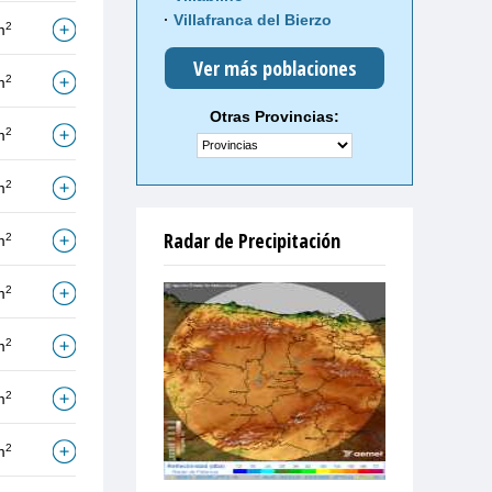
Villafranca del Bierzo
2
m
Ver más poblaciones
2
m
Otras Provincias:
2
m
2
m
Radar de Precipitación
2
m
2
m
2
m
2
m
2
m