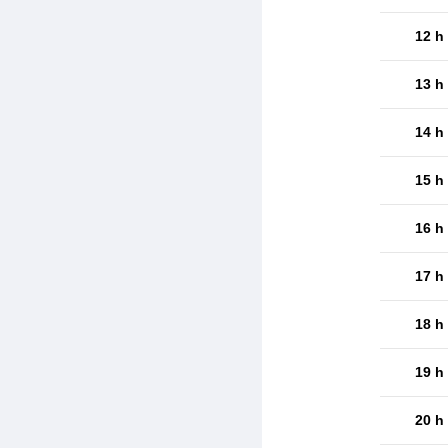
12 h
13 h
14 h
15 h
16 h
17 h
18 h
19 h
20 h