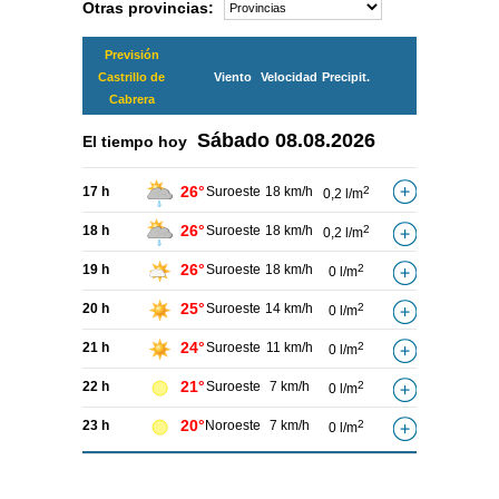
Otras provincias:
Previsión
Castrillo de
Viento
Velocidad
Precipit.
Cabrera
Sábado
08.08.2026
El tiempo hoy
26°
17 h
Suroeste
18 km/h
2
0,2 l/m
26°
18 h
Suroeste
18 km/h
2
0,2 l/m
26°
19 h
Suroeste
18 km/h
2
0 l/m
25°
20 h
Suroeste
14 km/h
2
0 l/m
24°
21 h
Suroeste
11 km/h
2
0 l/m
21°
22 h
Suroeste
7 km/h
2
0 l/m
20°
23 h
Noroeste
7 km/h
2
0 l/m