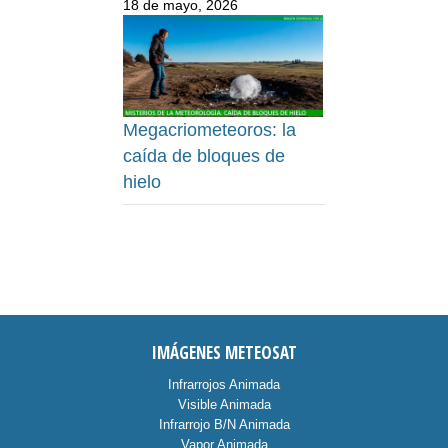
18 de mayo, 2026
Megacriometeoros: la
caída de bloques de
hielo
IMÁGENES METEOSAT
Infrarrojos Animada
Visible Animada
Infrarrojo B/N Animada
Vapor Animada