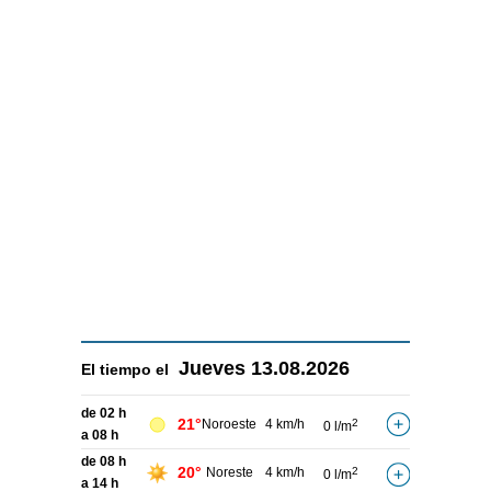
Jueves
13.08.2026
El tiempo el
de 02 h
21°
Noroeste
4 km/h
2
0 l/m
a 08 h
de 08 h
20°
Noreste
4 km/h
2
0 l/m
a 14 h