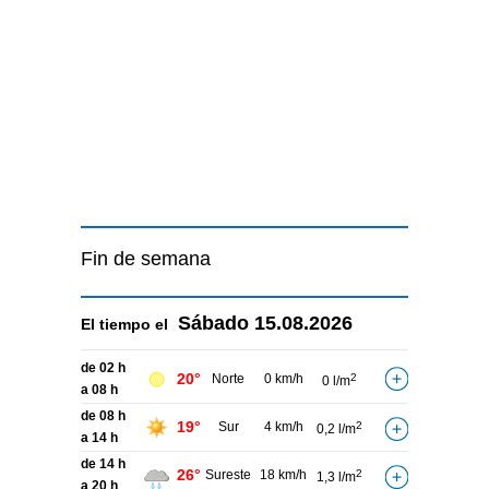
Fin de semana
Sábado
15.08.2026
El tiempo el
de 02 h
20°
Norte
0 km/h
2
0 l/m
a 08 h
de 08 h
19°
Sur
4 km/h
2
0,2 l/m
a 14 h
de 14 h
26°
Sureste
18 km/h
2
1,3 l/m
a 20 h