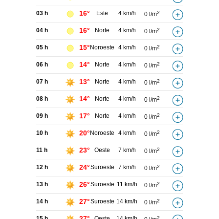
16°
03 h
Este
4 km/h
2
0 l/m
16°
04 h
Norte
4 km/h
2
0 l/m
15°
05 h
Noroeste
4 km/h
2
0 l/m
14°
06 h
Norte
4 km/h
2
0 l/m
13°
07 h
Norte
4 km/h
2
0 l/m
14°
08 h
Norte
4 km/h
2
0 l/m
17°
09 h
Norte
4 km/h
2
0 l/m
20°
10 h
Noroeste
4 km/h
2
0 l/m
23°
11 h
Oeste
7 km/h
2
0 l/m
24°
12 h
Suroeste
7 km/h
2
0 l/m
26°
13 h
Suroeste
11 km/h
2
0 l/m
27°
14 h
Suroeste
14 km/h
2
0 l/m
27°
15 h
Oeste
14 km/h
2