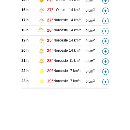
0 l/m
27°
16 h
Oeste
14 km/h
2
0 l/m
27°
17 h
Noroeste
14 km/h
2
0 l/m
26°
18 h
Noroeste
14 km/h
2
0 l/m
25°
19 h
Noroeste
14 km/h
2
0 l/m
24°
20 h
Noroeste
14 km/h
2
0 l/m
23°
21 h
Noroeste
11 km/h
2
0 l/m
20°
22 h
Noroeste
7 km/h
2
0 l/m
19°
23 h
Noroeste
7 km/h
2
0 l/m