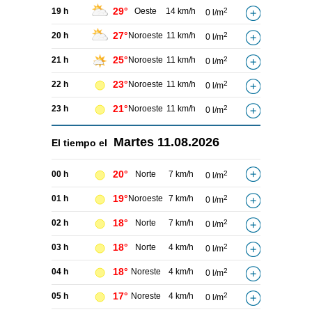
29°
19 h
Oeste
14 km/h
2
0 l/m
27°
20 h
Noroeste
11 km/h
2
0 l/m
25°
21 h
Noroeste
11 km/h
2
0 l/m
23°
22 h
Noroeste
11 km/h
2
0 l/m
21°
23 h
Noroeste
11 km/h
2
0 l/m
Martes
11.08.2026
El tiempo el
20°
00 h
Norte
7 km/h
2
0 l/m
19°
01 h
Noroeste
7 km/h
2
0 l/m
18°
02 h
Norte
7 km/h
2
0 l/m
18°
03 h
Norte
4 km/h
2
0 l/m
18°
04 h
Noreste
4 km/h
2
0 l/m
17°
05 h
Noreste
4 km/h
2
0 l/m