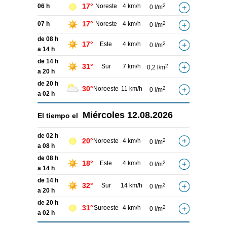
17°
06 h
Noreste
4 km/h
2
0 l/m
17°
07 h
Noreste
4 km/h
2
0 l/m
de 08 h
17°
Este
4 km/h
2
0 l/m
a 14 h
de 14 h
31°
Sur
7 km/h
2
0,2 l/m
a 20 h
de 20 h
30°
Noroeste
11 km/h
2
0 l/m
a 02 h
Miércoles
12.08.2026
El tiempo el
de 02 h
20°
Noroeste
4 km/h
2
0 l/m
a 08 h
de 08 h
18°
Este
4 km/h
2
0 l/m
a 14 h
de 14 h
32°
Sur
14 km/h
2
0 l/m
a 20 h
de 20 h
31°
Suroeste
4 km/h
2
0 l/m
a 02 h