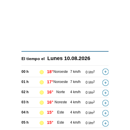
Lunes
10.08.2026
El tiempo el
18°
00 h
Noroeste
7 km/h
2
0 l/m
17°
01 h
Noroeste
7 km/h
2
0 l/m
16°
02 h
Norte
4 km/h
2
0 l/m
16°
03 h
Noreste
4 km/h
2
0 l/m
15°
04 h
Este
4 km/h
2
0 l/m
15°
05 h
Este
4 km/h
2
0 l/m