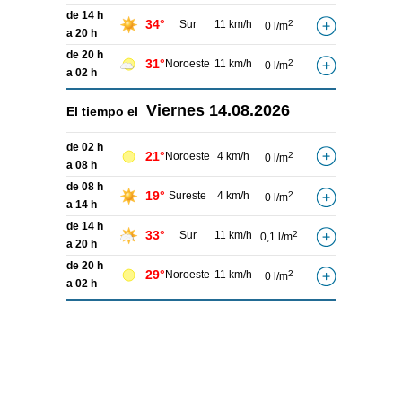
de 14 h
34°
Sur
11 km/h
2
0 l/m
a 20 h
de 20 h
31°
Noroeste
11 km/h
2
0 l/m
a 02 h
Viernes
14.08.2026
El tiempo el
de 02 h
21°
Noroeste
4 km/h
2
0 l/m
a 08 h
de 08 h
19°
Sureste
4 km/h
2
0 l/m
a 14 h
de 14 h
33°
Sur
11 km/h
2
0,1 l/m
a 20 h
de 20 h
29°
Noroeste
11 km/h
2
0 l/m
a 02 h