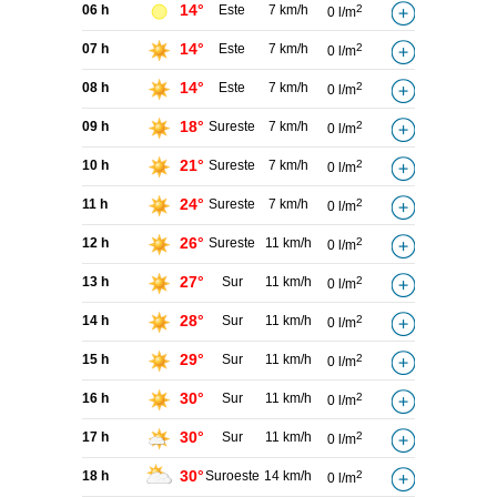
14°
06 h
Este
7 km/h
2
0 l/m
14°
07 h
Este
7 km/h
2
0 l/m
14°
08 h
Este
7 km/h
2
0 l/m
18°
09 h
Sureste
7 km/h
2
0 l/m
21°
10 h
Sureste
7 km/h
2
0 l/m
24°
11 h
Sureste
7 km/h
2
0 l/m
26°
12 h
Sureste
11 km/h
2
0 l/m
27°
13 h
Sur
11 km/h
2
0 l/m
28°
14 h
Sur
11 km/h
2
0 l/m
29°
15 h
Sur
11 km/h
2
0 l/m
30°
16 h
Sur
11 km/h
2
0 l/m
30°
17 h
Sur
11 km/h
2
0 l/m
30°
18 h
Suroeste
14 km/h
2
0 l/m