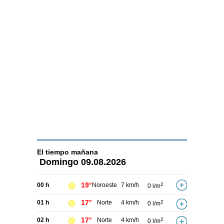
El tiempo
mañana
Domingo
09.08.2026
19°
00 h
Noroeste
7 km/h
2
0 l/m
17°
01 h
Norte
4 km/h
2
0 l/m
17°
02 h
Norte
4 km/h
2
0 l/m