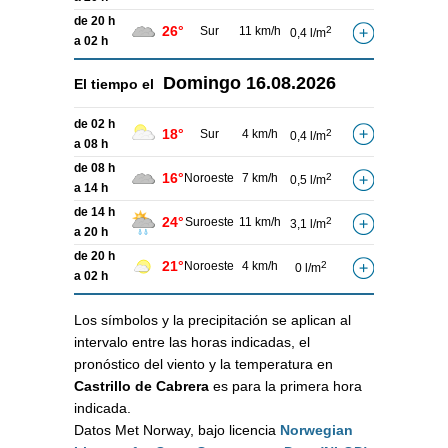
de 20 h
26°
Sur
11 km/h
2
0,4 l/m
a 02 h
Domingo
16.08.2026
El tiempo el
de 02 h
18°
Sur
4 km/h
2
0,4 l/m
a 08 h
de 08 h
16°
Noroeste
7 km/h
2
0,5 l/m
a 14 h
de 14 h
24°
Suroeste
11 km/h
2
3,1 l/m
a 20 h
de 20 h
21°
Noroeste
4 km/h
2
0 l/m
a 02 h
Los símbolos y la precipitación se aplican al
intervalo entre las horas indicadas, el
pronóstico del viento y la temperatura en
Castrillo de Cabrera
es para la primera hora
indicada.
Datos Met Norway, bajo licencia
Norwegian