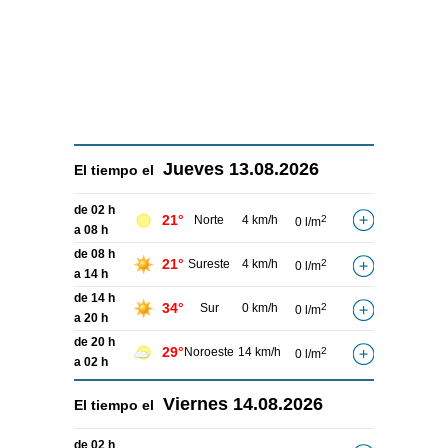
Jueves
13.08.2026
El tiempo el
de 02 h
21°
Norte
4 km/h
2
0 l/m
a 08 h
de 08 h
21°
Sureste
4 km/h
2
0 l/m
a 14 h
de 14 h
34°
Sur
0 km/h
2
0 l/m
a 20 h
de 20 h
29°
Noroeste
14 km/h
2
0 l/m
a 02 h
Viernes
14.08.2026
El tiempo el
de 02 h