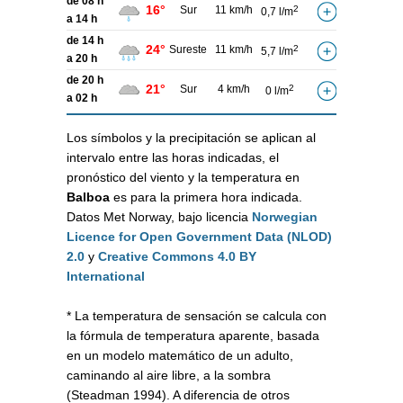
de 08 h
16°
Sur
11 km/h
2
0,7 l/m
a 14 h
de 14 h
24°
Sureste
11 km/h
2
5,7 l/m
a 20 h
de 20 h
21°
Sur
4 km/h
2
0 l/m
a 02 h
Los símbolos y la precipitación se aplican al
intervalo entre las horas indicadas, el
pronóstico del viento y la temperatura en
Balboa
es para la primera hora indicada.
Datos Met Norway, bajo licencia
Norwegian
Licence for Open Government Data (NLOD)
2.0
y
Creative Commons 4.0 BY
International
* La temperatura de sensación se calcula con
la fórmula de temperatura aparente, basada
en un modelo matemático de un adulto,
caminando al aire libre, a la sombra
(Steadman 1994). A diferencia de otros