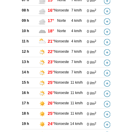
15°
07 h
Norte
7 km/h
0 l/m
16°
08 h
Noroeste
7 km/h
2
0 l/m
17°
09 h
Norte
4 km/h
2
0 l/m
18°
10 h
Norte
4 km/h
2
0 l/m
21°
11 h
Noroeste
4 km/h
2
0 l/m
22°
12 h
Noroeste
7 km/h
2
0 l/m
23°
13 h
Noroeste
7 km/h
2
0 l/m
25°
14 h
Noroeste
7 km/h
2
0 l/m
25°
15 h
Noroeste
11 km/h
2
0 l/m
26°
16 h
Noroeste
11 km/h
2
0 l/m
26°
17 h
Noroeste
11 km/h
2
0 l/m
25°
18 h
Noroeste
11 km/h
2
0 l/m
24°
19 h
Noroeste
14 km/h
2
0 l/m