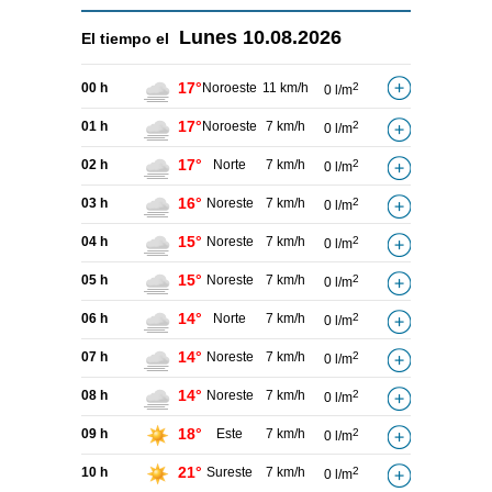
Lunes
10.08.2026
El tiempo el
17°
00 h
Noroeste
11 km/h
2
0 l/m
17°
01 h
Noroeste
7 km/h
2
0 l/m
17°
02 h
Norte
7 km/h
2
0 l/m
16°
03 h
Noreste
7 km/h
2
0 l/m
15°
04 h
Noreste
7 km/h
2
0 l/m
15°
05 h
Noreste
7 km/h
2
0 l/m
14°
06 h
Norte
7 km/h
2
0 l/m
14°
07 h
Noreste
7 km/h
2
0 l/m
14°
08 h
Noreste
7 km/h
2
0 l/m
18°
09 h
Este
7 km/h
2
0 l/m
21°
10 h
Sureste
7 km/h
2
0 l/m