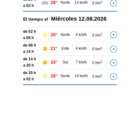
28°
Norte
14 km/h
2
0 l/m
a 02 h
Miércoles
12.08.2026
El tiempo el
de 02 h
20°
Norte
4 km/h
2
0 l/m
a 08 h
de 08 h
21°
Este
4 km/h
2
0 l/m
a 14 h
de 14 h
33°
Sur
7 km/h
2
0 l/m
a 20 h
de 20 h
28°
Norte
14 km/h
2
0 l/m
a 02 h