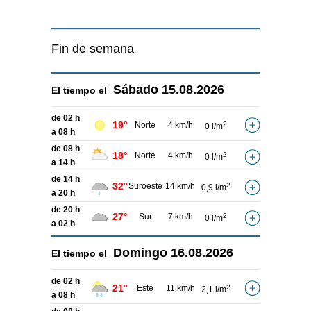
Fin de semana
Sábado
15.08.2026
El tiempo el
de 02 h
19°
Norte
4 km/h
2
0 l/m
a 08 h
de 08 h
18°
Norte
4 km/h
2
0 l/m
a 14 h
de 14 h
32°
Suroeste
14 km/h
2
0,9 l/m
a 20 h
de 20 h
27°
Sur
7 km/h
2
0 l/m
a 02 h
Domingo
16.08.2026
El tiempo el
de 02 h
21°
Este
11 km/h
2
2,1 l/m
a 08 h