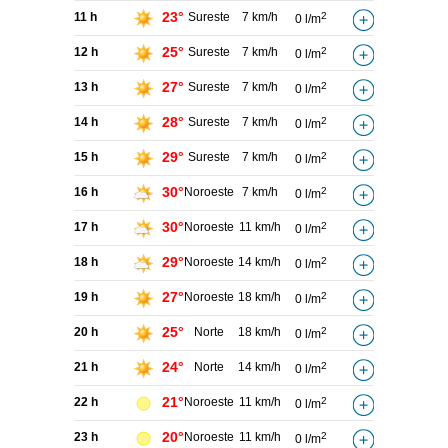
23°
11 h
Sureste
7 km/h
2
0 l/m
25°
12 h
Sureste
7 km/h
2
0 l/m
27°
13 h
Sureste
7 km/h
2
0 l/m
28°
14 h
Sureste
7 km/h
2
0 l/m
29°
15 h
Sureste
7 km/h
2
0 l/m
30°
16 h
Noroeste
7 km/h
2
0 l/m
30°
17 h
Noroeste
11 km/h
2
0 l/m
29°
18 h
Noroeste
14 km/h
2
0 l/m
27°
19 h
Noroeste
18 km/h
2
0 l/m
25°
20 h
Norte
18 km/h
2
0 l/m
24°
21 h
Norte
14 km/h
2
0 l/m
21°
22 h
Noroeste
11 km/h
2
0 l/m
20°
23 h
Noroeste
11 km/h
2
0 l/m