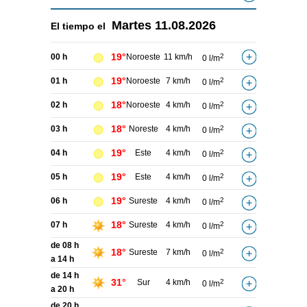
Martes
11.08.2026
El tiempo el
19°
00 h
Noroeste
11 km/h
2
0 l/m
19°
01 h
Noroeste
7 km/h
2
0 l/m
18°
02 h
Noroeste
4 km/h
2
0 l/m
18°
03 h
Noreste
4 km/h
2
0 l/m
19°
04 h
Este
4 km/h
2
0 l/m
19°
05 h
Este
4 km/h
2
0 l/m
19°
06 h
Sureste
4 km/h
2
0 l/m
18°
07 h
Sureste
4 km/h
2
0 l/m
de 08 h
18°
Sureste
7 km/h
2
0 l/m
a 14 h
de 14 h
31°
Sur
4 km/h
2
0 l/m
a 20 h
de 20 h