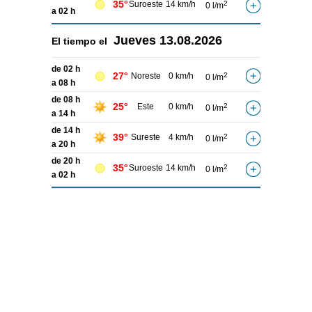
35°
Suroeste
14 km/h
2
0 l/m
a 02 h
Jueves
13.08.2026
El tiempo el
de 02 h
27°
Noreste
0 km/h
2
0 l/m
a 08 h
de 08 h
25°
Este
0 km/h
2
0 l/m
a 14 h
de 14 h
39°
Sureste
4 km/h
2
0 l/m
a 20 h
de 20 h
35°
Suroeste
14 km/h
2
0 l/m
a 02 h