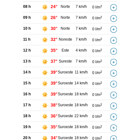
24°
08 h
Norte
7 km/h
2
0 l/m
26°
09 h
Norte
7 km/h
2
0 l/m
30°
10 h
Norte
7 km/h
2
0 l/m
32°
11 h
Noreste
7 km/h
2
0 l/m
35°
12 h
Este
4 km/h
2
0 l/m
37°
13 h
Sureste
7 km/h
2
0 l/m
39°
14 h
Suroeste
11 km/h
2
0 l/m
39°
15 h
Suroeste
14 km/h
2
0 l/m
39°
16 h
Suroeste
18 km/h
2
0 l/m
38°
17 h
Suroeste
18 km/h
2
0 l/m
36°
18 h
Suroeste
22 km/h
2
0 l/m
35°
19 h
Suroeste
18 km/h
2
0 l/m
34°
20 h
Suroeste
18 km/h
2
0 l/m