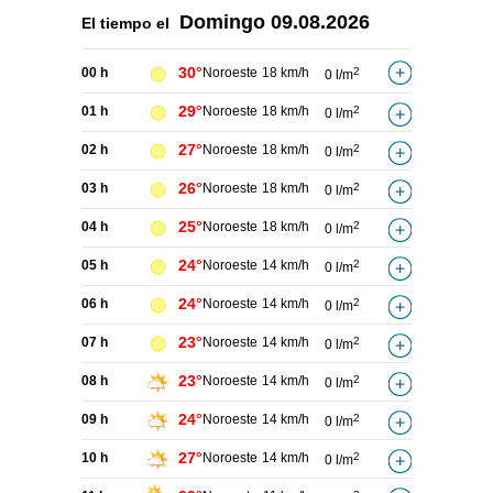
Domingo
09.08.2026
El tiempo el
30°
00 h
Noroeste
18 km/h
2
0 l/m
29°
01 h
Noroeste
18 km/h
2
0 l/m
27°
02 h
Noroeste
18 km/h
2
0 l/m
26°
03 h
Noroeste
18 km/h
2
0 l/m
25°
04 h
Noroeste
18 km/h
2
0 l/m
24°
05 h
Noroeste
14 km/h
2
0 l/m
24°
06 h
Noroeste
14 km/h
2
0 l/m
23°
07 h
Noroeste
14 km/h
2
0 l/m
23°
08 h
Noroeste
14 km/h
2
0 l/m
24°
09 h
Noroeste
14 km/h
2
0 l/m
27°
10 h
Noroeste
14 km/h
2
0 l/m