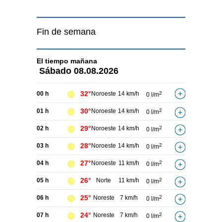
Fin de semana
El tiempo
mañana
Sábado
08.08.2026
32°
00 h
Noroeste
14 km/h
2
0 l/m
30°
01 h
Noroeste
14 km/h
2
0 l/m
29°
02 h
Noroeste
14 km/h
2
0 l/m
28°
03 h
Noroeste
14 km/h
2
0 l/m
27°
04 h
Noroeste
11 km/h
2
0 l/m
26°
05 h
Norte
11 km/h
2
0 l/m
25°
06 h
Noreste
7 km/h
2
0 l/m
24°
07 h
Noreste
7 km/h
2
0 l/m