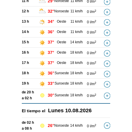
29°
11 h
Noroeste
11 km/h
2
0 l/m
32°
12 h
Noroeste
11 km/h
2
0 l/m
34°
13 h
Oeste
11 km/h
2
0 l/m
36°
14 h
Oeste
11 km/h
2
0 l/m
37°
15 h
Oeste
14 km/h
2
0 l/m
37°
16 h
Oeste
18 km/h
2
0 l/m
37°
17 h
Oeste
18 km/h
2
0 l/m
36°
18 h
Suroeste
18 km/h
2
0 l/m
33°
19 h
Suroeste
18 km/h
2
0 l/m
de 20 h
30°
Suroeste
18 km/h
2
0 l/m
a 02 h
Lunes
10.08.2026
El tiempo el
de 02 h
26°
Noroeste
14 km/h
2
0 l/m
a 08 h