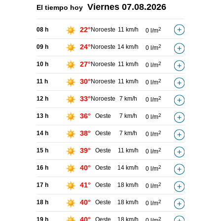
Viernes
07.08.2026
El tiempo hoy
22°
08 h
Noroeste
11 km/h
2
0 l/m
24°
09 h
Noroeste
14 km/h
2
0 l/m
27°
10 h
Noroeste
11 km/h
2
0 l/m
30°
11 h
Noroeste
11 km/h
2
0 l/m
33°
12 h
Noroeste
7 km/h
2
0 l/m
36°
13 h
Oeste
7 km/h
2
0 l/m
38°
14 h
Oeste
7 km/h
2
0 l/m
39°
15 h
Oeste
11 km/h
2
0 l/m
40°
16 h
Oeste
14 km/h
2
0 l/m
41°
17 h
Oeste
18 km/h
2
0 l/m
40°
18 h
Oeste
18 km/h
2
0 l/m
40°
19 h
Oeste
18 km/h
2
0 l/m