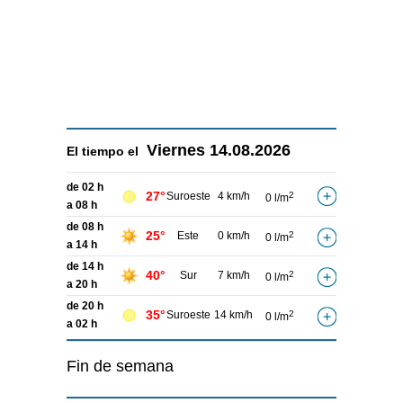
Viernes
14.08.2026
El tiempo el
de 02 h
27°
Suroeste
4 km/h
2
0 l/m
a 08 h
de 08 h
25°
Este
0 km/h
2
0 l/m
a 14 h
de 14 h
40°
Sur
7 km/h
2
0 l/m
a 20 h
de 20 h
35°
Suroeste
14 km/h
2
0 l/m
a 02 h
Fin de semana