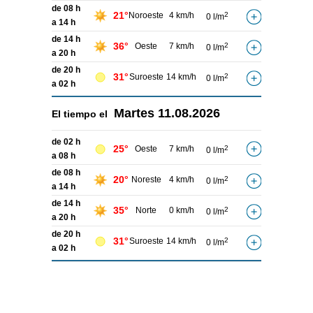
de 08 h
21°
Noroeste
4 km/h
2
0 l/m
a 14 h
de 14 h
36°
Oeste
7 km/h
2
0 l/m
a 20 h
de 20 h
31°
Suroeste
14 km/h
2
0 l/m
a 02 h
Martes
11.08.2026
El tiempo el
de 02 h
25°
Oeste
7 km/h
2
0 l/m
a 08 h
de 08 h
20°
Noreste
4 km/h
2
0 l/m
a 14 h
de 14 h
35°
Norte
0 km/h
2
0 l/m
a 20 h
de 20 h
31°
Suroeste
14 km/h
2
0 l/m
a 02 h