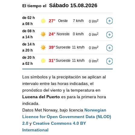
Sábado
15.08.2026
El tiempo el
de 02 h
27°
Oeste
7 km/h
2
0 l/m
a 08 h
de 08 h
24°
Noreste
0 km/h
2
0 l/m
a 14 h
de 14 h
39°
Suroeste
11 km/h
2
0 l/m
a 20 h
de 20 h
31°
Suroeste
11 km/h
2
0 l/m
a 02 h
Los símbolos y la precipitación se aplican al
intervalo entre las horas indicadas, el
pronóstico del viento y la temperatura en
Lucena del Puerto
es para la primera hora
indicada.
Datos Met Norway, bajo licencia
Norwegian
Licence for Open Government Data (NLOD)
2.0
y
Creative Commons 4.0 BY
International