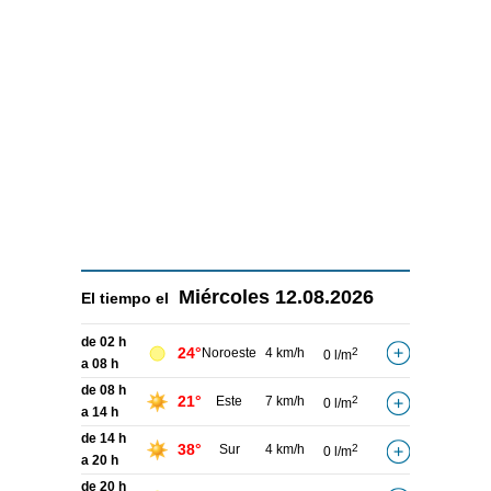
Miércoles
12.08.2026
El tiempo el
de 02 h
24°
Noroeste
4 km/h
2
0 l/m
a 08 h
de 08 h
21°
Este
7 km/h
2
0 l/m
a 14 h
de 14 h
38°
Sur
4 km/h
2
0 l/m
a 20 h
de 20 h