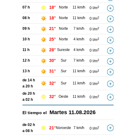
18°
07 h
Norte
11 km/h
2
0 l/m
18°
08 h
Norte
11 km/h
2
0 l/m
21°
09 h
Norte
7 km/h
2
0 l/m
25°
10 h
Norte
4 km/h
2
0 l/m
28°
11 h
Sureste
4 km/h
2
0 l/m
30°
12 h
Sur
7 km/h
2
0 l/m
31°
13 h
Sur
11 km/h
2
0 l/m
de 14 h
32°
Sur
11 km/h
2
0 l/m
a 20 h
de 20 h
32°
Oeste
11 km/h
2
0 l/m
a 02 h
Martes
11.08.2026
El tiempo el
de 02 h
21°
Noroeste
7 km/h
2
0 l/m
a 08 h