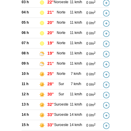
22°
03 h
Noroeste
11 km/h
2
0 l/m
21°
04 h
Norte
11 km/h
2
0 l/m
20°
05 h
Norte
11 km/h
2
0 l/m
20°
06 h
Norte
11 km/h
2
0 l/m
19°
07 h
Norte
11 km/h
2
0 l/m
19°
08 h
Norte
11 km/h
2
0 l/m
21°
09 h
Norte
11 km/h
2
0 l/m
25°
10 h
Norte
7 km/h
2
0 l/m
28°
11 h
Sur
7 km/h
2
0 l/m
30°
12 h
Sur
11 km/h
2
0 l/m
32°
13 h
Suroeste
11 km/h
2
0 l/m
33°
14 h
Suroeste
14 km/h
2
0 l/m
33°
15 h
Suroeste
14 km/h
2
0 l/m