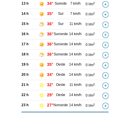
34°
13 h
Sureste
7 km/h
2
0 l/m
35°
14 h
Sur
7 km/h
2
0 l/m
36°
15 h
Sur
11 km/h
2
0 l/m
36°
16 h
Suroeste
14 km/h
2
0 l/m
36°
17 h
Suroeste
14 km/h
2
0 l/m
36°
18 h
Suroeste
14 km/h
2
0 l/m
35°
19 h
Oeste
14 km/h
2
0 l/m
34°
20 h
Oeste
14 km/h
2
0 l/m
32°
21 h
Oeste
11 km/h
2
0 l/m
29°
22 h
Oeste
14 km/h
2
0 l/m
27°
23 h
Noroeste
14 km/h
2
0 l/m