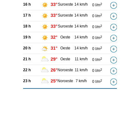
33°
16 h
Suroeste
14 km/h
2
0 l/m
33°
17 h
Suroeste
14 km/h
2
0 l/m
33°
18 h
Suroeste
14 km/h
2
0 l/m
32°
19 h
Oeste
14 km/h
2
0 l/m
31°
20 h
Oeste
14 km/h
2
0 l/m
29°
21 h
Oeste
11 km/h
2
0 l/m
26°
22 h
Noroeste
11 km/h
2
0 l/m
25°
23 h
Noroeste
7 km/h
2
0 l/m