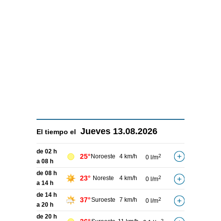
Jueves
13.08.2026
El tiempo el
de 02 h
25°
Noroeste
4 km/h
2
0 l/m
a 08 h
de 08 h
23°
Noreste
4 km/h
2
0 l/m
a 14 h
de 14 h
37°
Suroeste
7 km/h
2
0 l/m
a 20 h
de 20 h
2