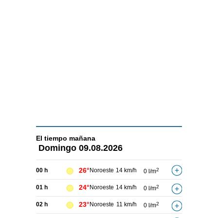
El tiempo
mañana
Domingo
09.08.2026
26°
00 h
Noroeste
14 km/h
2
0 l/m
24°
01 h
Noroeste
14 km/h
2
0 l/m
23°
02 h
Noroeste
11 km/h
2
0 l/m