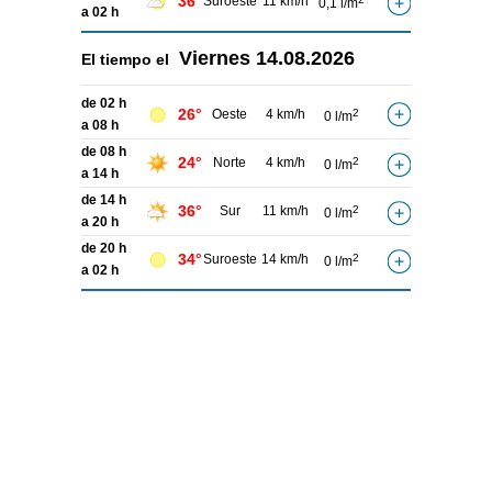
36°
Suroeste
11 km/h
0,1 l/m
a 02 h
Viernes
14.08.2026
El tiempo el
de 02 h
26°
Oeste
4 km/h
2
0 l/m
a 08 h
de 08 h
24°
Norte
4 km/h
2
0 l/m
a 14 h
de 14 h
36°
Sur
11 km/h
2
0 l/m
a 20 h
de 20 h
34°
Suroeste
14 km/h
2
0 l/m
a 02 h