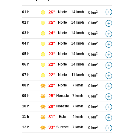
26°
01 h
Norte
14 km/h
2
0 l/m
25°
02 h
Norte
14 km/h
2
0 l/m
24°
03 h
Norte
14 km/h
2
0 l/m
23°
04 h
Norte
14 km/h
2
0 l/m
23°
05 h
Norte
14 km/h
2
0 l/m
22°
06 h
Norte
14 km/h
2
0 l/m
22°
07 h
Norte
11 km/h
2
0 l/m
22°
08 h
Norte
7 km/h
2
0 l/m
25°
09 h
Noreste
7 km/h
2
0 l/m
28°
10 h
Noreste
7 km/h
2
0 l/m
31°
11 h
Este
4 km/h
2
0 l/m
33°
12 h
Sureste
7 km/h
2
0 l/m