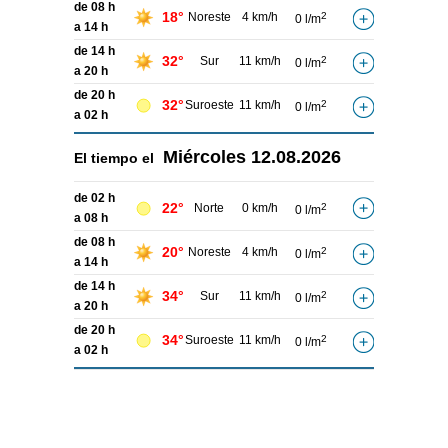
de 08 h
18°
Noreste
4 km/h
2
0 l/m
a 14 h
de 14 h
32°
Sur
11 km/h
2
0 l/m
a 20 h
de 20 h
32°
Suroeste
11 km/h
2
0 l/m
a 02 h
Miércoles
12.08.2026
El tiempo el
de 02 h
22°
Norte
0 km/h
2
0 l/m
a 08 h
de 08 h
20°
Noreste
4 km/h
2
0 l/m
a 14 h
de 14 h
34°
Sur
11 km/h
2
0 l/m
a 20 h
de 20 h
34°
Suroeste
11 km/h
2
0 l/m
a 02 h