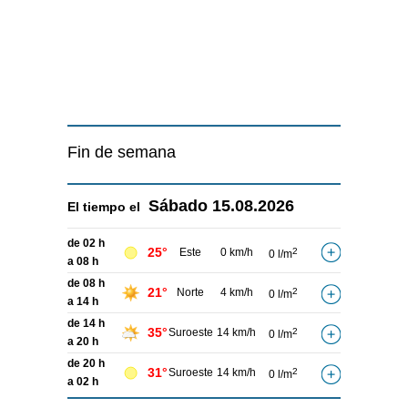
Fin de semana
Sábado
15.08.2026
El tiempo el
de 02 h
25°
Este
0 km/h
2
0 l/m
a 08 h
de 08 h
21°
Norte
4 km/h
2
0 l/m
a 14 h
de 14 h
35°
Suroeste
14 km/h
2
0 l/m
a 20 h
de 20 h
31°
Suroeste
14 km/h
2
0 l/m
a 02 h