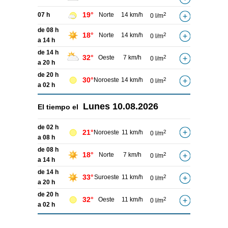
19°
07 h
Norte
14 km/h
2
0 l/m
de 08 h
18°
Norte
14 km/h
2
0 l/m
a 14 h
de 14 h
32°
Oeste
7 km/h
2
0 l/m
a 20 h
de 20 h
30°
Noroeste
14 km/h
2
0 l/m
a 02 h
Lunes
10.08.2026
El tiempo el
de 02 h
21°
Noroeste
11 km/h
2
0 l/m
a 08 h
de 08 h
18°
Norte
7 km/h
2
0 l/m
a 14 h
de 14 h
33°
Suroeste
11 km/h
2
0 l/m
a 20 h
de 20 h
32°
Oeste
11 km/h
2
0 l/m
a 02 h