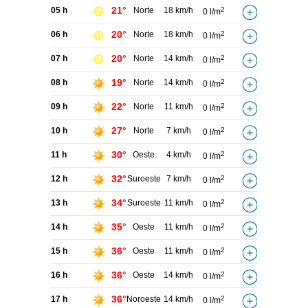
21°
05 h
Norte
18 km/h
2
0 l/m
20°
06 h
Norte
18 km/h
2
0 l/m
20°
07 h
Norte
14 km/h
2
0 l/m
19°
08 h
Norte
14 km/h
2
0 l/m
22°
09 h
Norte
11 km/h
2
0 l/m
27°
10 h
Norte
7 km/h
2
0 l/m
30°
11 h
Oeste
4 km/h
2
0 l/m
32°
12 h
Suroeste
7 km/h
2
0 l/m
34°
13 h
Suroeste
11 km/h
2
0 l/m
35°
14 h
Oeste
11 km/h
2
0 l/m
36°
15 h
Oeste
11 km/h
2
0 l/m
36°
16 h
Oeste
14 km/h
2
0 l/m
36°
17 h
Noroeste
14 km/h
2
0 l/m