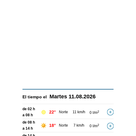
Martes
11.08.2026
El tiempo el
de 02 h
22°
Norte
11 km/h
2
0 l/m
a 08 h
de 08 h
18°
Norte
7 km/h
2
0 l/m
a 14 h
de 14 h