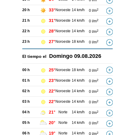
0 l/m
33°
20 h
Noroeste
14 km/h
2
0 l/m
31°
21 h
Noroeste
14 km/h
2
0 l/m
28°
22 h
Noroeste
14 km/h
2
0 l/m
27°
23 h
Noroeste
18 km/h
2
0 l/m
Domingo
09.08.2026
El tiempo el
25°
00 h
Noroeste
18 km/h
2
0 l/m
23°
01 h
Noroeste
14 km/h
2
0 l/m
22°
02 h
Noroeste
14 km/h
2
0 l/m
22°
03 h
Noroeste
14 km/h
2
0 l/m
21°
04 h
Norte
14 km/h
2
0 l/m
20°
05 h
Norte
14 km/h
2
0 l/m
19°
06 h
Norte
14 km/h
2
0 l/m