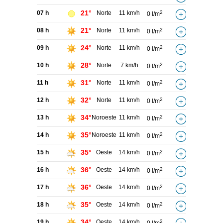
21°
07 h
Norte
11 km/h
2
0 l/m
21°
08 h
Norte
11 km/h
2
0 l/m
24°
09 h
Norte
11 km/h
2
0 l/m
28°
10 h
Norte
7 km/h
2
0 l/m
31°
11 h
Norte
11 km/h
2
0 l/m
32°
12 h
Norte
11 km/h
2
0 l/m
34°
13 h
Noroeste
11 km/h
2
0 l/m
35°
14 h
Noroeste
11 km/h
2
0 l/m
35°
15 h
Oeste
14 km/h
2
0 l/m
36°
16 h
Oeste
14 km/h
2
0 l/m
36°
17 h
Oeste
14 km/h
2
0 l/m
35°
18 h
Oeste
14 km/h
2
0 l/m
34°
19 h
Oeste
14 km/h
2