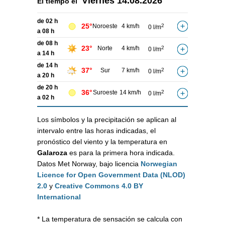
Viernes
14.08.2026
El tiempo el
de 02 h
25°
Noroeste
4 km/h
2
0 l/m
a 08 h
de 08 h
23°
Norte
4 km/h
2
0 l/m
a 14 h
de 14 h
37°
Sur
7 km/h
2
0 l/m
a 20 h
de 20 h
36°
Suroeste
14 km/h
2
0 l/m
a 02 h
Los símbolos y la precipitación se aplican al
intervalo entre las horas indicadas, el
pronóstico del viento y la temperatura en
Galaroza
es para la primera hora indicada.
Datos Met Norway, bajo licencia
Norwegian
Licence for Open Government Data (NLOD)
2.0
y
Creative Commons 4.0 BY
International
* La temperatura de sensación se calcula con