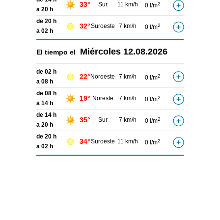
33°
Sur
11 km/h
2
0 l/m
a 20 h
de 20 h
32°
Suroeste
7 km/h
2
0 l/m
a 02 h
Miércoles
12.08.2026
El tiempo el
de 02 h
22°
Noroeste
7 km/h
2
0 l/m
a 08 h
de 08 h
19°
Noreste
7 km/h
2
0 l/m
a 14 h
de 14 h
35°
Sur
7 km/h
2
0 l/m
a 20 h
de 20 h
34°
Suroeste
11 km/h
2
0 l/m
a 02 h