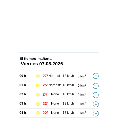
El tiempo
mañana
Viernes
07.08.2026
27°
00 h
Noroeste
18 km/h
2
0 l/m
25°
01 h
Noroeste
18 km/h
2
0 l/m
24°
02 h
Norte
18 km/h
2
0 l/m
23°
03 h
Norte
18 km/h
2
0 l/m
22°
04 h
Norte
18 km/h
2
0 l/m