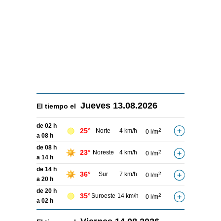
Jueves
13.08.2026
El tiempo el
de 02 h
25°
Norte
4 km/h
2
0 l/m
a 08 h
de 08 h
23°
Noreste
4 km/h
2
0 l/m
a 14 h
de 14 h
36°
Sur
7 km/h
2
0 l/m
a 20 h
de 20 h
35°
Suroeste
14 km/h
2
0 l/m
a 02 h