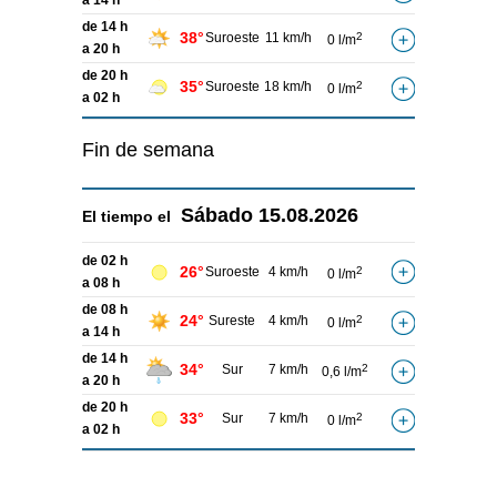
a 14 h
de 14 h
38°
Suroeste
11 km/h
2
0 l/m
a 20 h
de 20 h
35°
Suroeste
18 km/h
2
0 l/m
a 02 h
Fin de semana
Sábado
15.08.2026
El tiempo el
de 02 h
26°
Suroeste
4 km/h
2
0 l/m
a 08 h
de 08 h
24°
Sureste
4 km/h
2
0 l/m
a 14 h
de 14 h
34°
Sur
7 km/h
2
0,6 l/m
a 20 h
de 20 h
33°
Sur
7 km/h
2
0 l/m
a 02 h