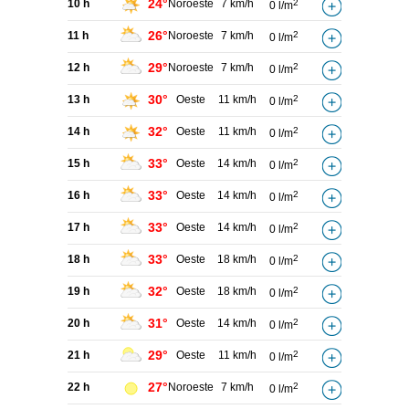
24°
10 h
Noroeste
7 km/h
2
0 l/m
26°
11 h
Noroeste
7 km/h
2
0 l/m
29°
12 h
Noroeste
7 km/h
2
0 l/m
30°
13 h
Oeste
11 km/h
2
0 l/m
32°
14 h
Oeste
11 km/h
2
0 l/m
33°
15 h
Oeste
14 km/h
2
0 l/m
33°
16 h
Oeste
14 km/h
2
0 l/m
33°
17 h
Oeste
14 km/h
2
0 l/m
33°
18 h
Oeste
18 km/h
2
0 l/m
32°
19 h
Oeste
18 km/h
2
0 l/m
31°
20 h
Oeste
14 km/h
2
0 l/m
29°
21 h
Oeste
11 km/h
2
0 l/m
27°
22 h
Noroeste
7 km/h
2
0 l/m