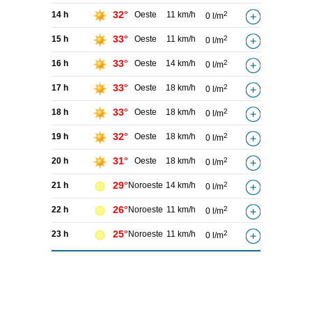
32°
14 h
Oeste
11 km/h
2
0 l/m
33°
15 h
Oeste
11 km/h
2
0 l/m
33°
16 h
Oeste
14 km/h
2
0 l/m
33°
17 h
Oeste
18 km/h
2
0 l/m
33°
18 h
Oeste
18 km/h
2
0 l/m
32°
19 h
Oeste
18 km/h
2
0 l/m
31°
20 h
Oeste
18 km/h
2
0 l/m
29°
21 h
Noroeste
14 km/h
2
0 l/m
26°
22 h
Noroeste
11 km/h
2
0 l/m
25°
23 h
Noroeste
11 km/h
2
0 l/m