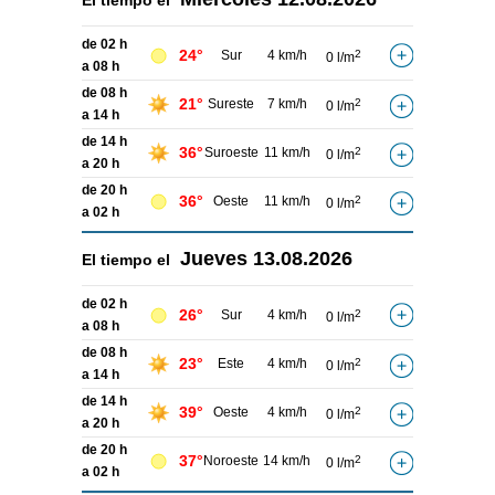
El tiempo el
de 02 h
24°
Sur
4 km/h
2
0 l/m
a 08 h
de 08 h
21°
Sureste
7 km/h
2
0 l/m
a 14 h
de 14 h
36°
Suroeste
11 km/h
2
0 l/m
a 20 h
de 20 h
36°
Oeste
11 km/h
2
0 l/m
a 02 h
Jueves
13.08.2026
El tiempo el
de 02 h
26°
Sur
4 km/h
2
0 l/m
a 08 h
de 08 h
23°
Este
4 km/h
2
0 l/m
a 14 h
de 14 h
39°
Oeste
4 km/h
2
0 l/m
a 20 h
de 20 h
37°
Noroeste
14 km/h
2
0 l/m
a 02 h