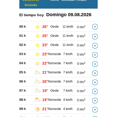
Enmedio
Domingo
09.08.2026
El tiempo hoy
26°
00 h
Oeste
11 km/h
2
0 l/m
25°
01 h
Oeste
11 km/h
2
0 l/m
23°
02 h
Oeste
11 km/h
2
0 l/m
23°
03 h
Noroeste
7 km/h
2
0 l/m
22°
04 h
Noroeste
7 km/h
2
0 l/m
21°
05 h
Noroeste
7 km/h
2
0 l/m
20°
06 h
Noroeste
7 km/h
2
0 l/m
19°
07 h
Oeste
7 km/h
2
0 l/m
19°
08 h
Noroeste
4 km/h
2
0 l/m
21°
09 h
Noroeste
4 km/h
2
0 l/m