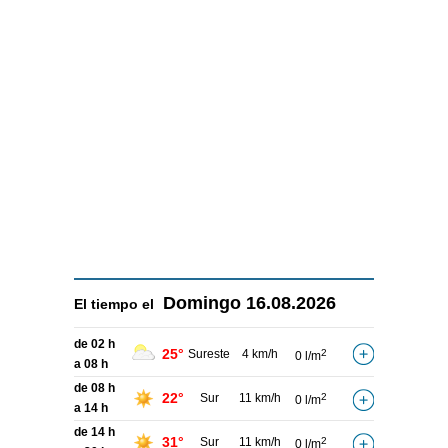
Domingo
16.08.2026
El tiempo el
de 02 h
25°
Sureste
4 km/h
2
0 l/m
a 08 h
de 08 h
22°
Sur
11 km/h
2
0 l/m
a 14 h
de 14 h
31°
Sur
11 km/h
2
0 l/m