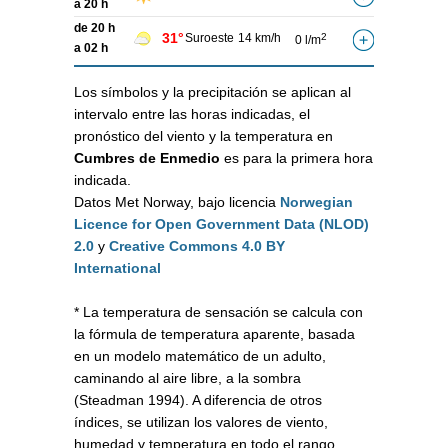
a 20 h
de 20 h
31°
Suroeste
14 km/h
2
0 l/m
a 02 h
Los símbolos y la precipitación se aplican al
intervalo entre las horas indicadas, el
pronóstico del viento y la temperatura en
Cumbres de Enmedio
es para la primera hora
indicada.
Datos Met Norway, bajo licencia
Norwegian
Licence for Open Government Data (NLOD)
2.0
y
Creative Commons 4.0 BY
International
* La temperatura de sensación se calcula con
la fórmula de temperatura aparente, basada
en un modelo matemático de un adulto,
caminando al aire libre, a la sombra
(Steadman 1994). A diferencia de otros
índices, se utilizan los valores de viento,
humedad y temperatura en todo el rango