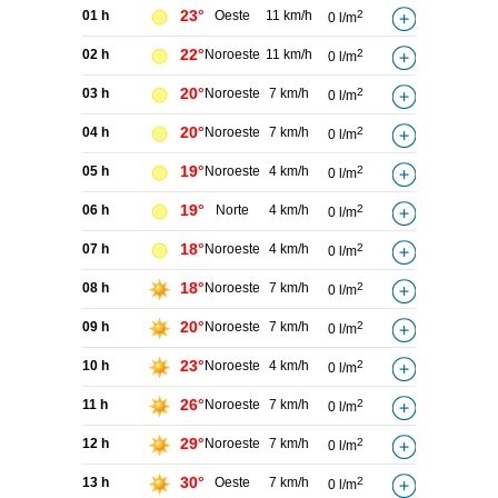
23°
01 h
Oeste
11 km/h
2
0 l/m
22°
02 h
Noroeste
11 km/h
2
0 l/m
20°
03 h
Noroeste
7 km/h
2
0 l/m
20°
04 h
Noroeste
7 km/h
2
0 l/m
19°
05 h
Noroeste
4 km/h
2
0 l/m
19°
06 h
Norte
4 km/h
2
0 l/m
18°
07 h
Noroeste
4 km/h
2
0 l/m
18°
08 h
Noroeste
7 km/h
2
0 l/m
20°
09 h
Noroeste
7 km/h
2
0 l/m
23°
10 h
Noroeste
4 km/h
2
0 l/m
26°
11 h
Noroeste
7 km/h
2
0 l/m
29°
12 h
Noroeste
7 km/h
2
0 l/m
30°
13 h
Oeste
7 km/h
2
0 l/m