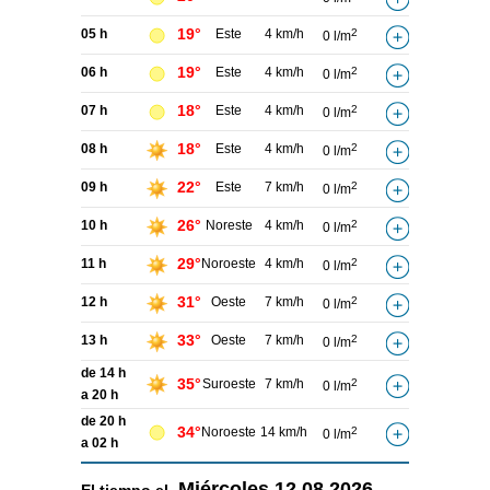
19°
05 h
Este
4 km/h
2
0 l/m
19°
06 h
Este
4 km/h
2
0 l/m
18°
07 h
Este
4 km/h
2
0 l/m
18°
08 h
Este
4 km/h
2
0 l/m
22°
09 h
Este
7 km/h
2
0 l/m
26°
10 h
Noreste
4 km/h
2
0 l/m
29°
11 h
Noroeste
4 km/h
2
0 l/m
31°
12 h
Oeste
7 km/h
2
0 l/m
33°
13 h
Oeste
7 km/h
2
0 l/m
de 14 h
35°
Suroeste
7 km/h
2
0 l/m
a 20 h
de 20 h
34°
Noroeste
14 km/h
2
0 l/m
a 02 h
Miércoles
12.08.2026