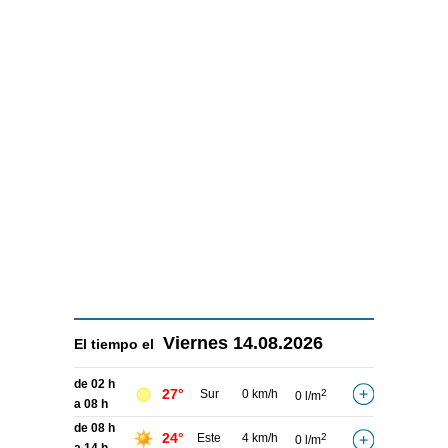
Viernes
14.08.2026
El tiempo el
de 02 h
27°
Sur
0 km/h
2
0 l/m
a 08 h
de 08 h
24°
Este
4 km/h
2
0 l/m