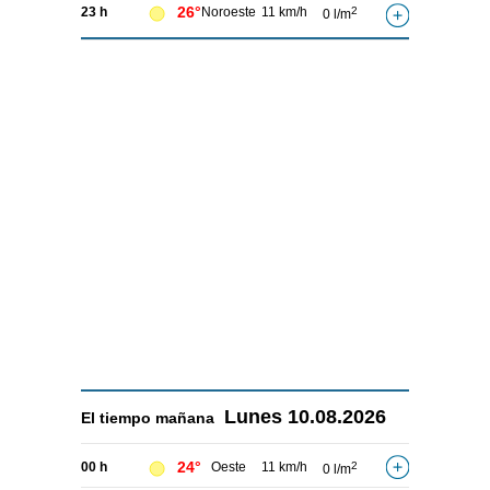
26°
23 h
Noroeste
11 km/h
2
0 l/m
Lunes
10.08.2026
El tiempo
mañana
24°
00 h
Oeste
11 km/h
2
0 l/m