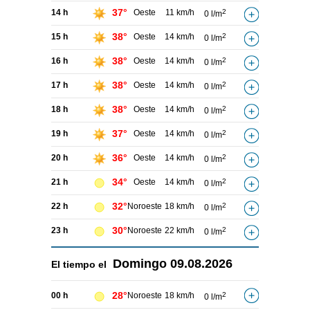
37°
14 h
Oeste
11 km/h
2
0 l/m
38°
15 h
Oeste
14 km/h
2
0 l/m
38°
16 h
Oeste
14 km/h
2
0 l/m
38°
17 h
Oeste
14 km/h
2
0 l/m
38°
18 h
Oeste
14 km/h
2
0 l/m
37°
19 h
Oeste
14 km/h
2
0 l/m
36°
20 h
Oeste
14 km/h
2
0 l/m
34°
21 h
Oeste
14 km/h
2
0 l/m
32°
22 h
Noroeste
18 km/h
2
0 l/m
30°
23 h
Noroeste
22 km/h
2
0 l/m
Domingo
09.08.2026
El tiempo el
28°
00 h
Noroeste
18 km/h
2
0 l/m