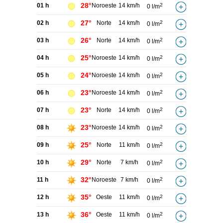
28°
01 h
Noroeste
14 km/h
2
0 l/m
27°
02 h
Norte
14 km/h
2
0 l/m
26°
03 h
Norte
14 km/h
2
0 l/m
25°
04 h
Noroeste
14 km/h
2
0 l/m
24°
05 h
Noroeste
14 km/h
2
0 l/m
23°
06 h
Noroeste
14 km/h
2
0 l/m
23°
07 h
Norte
14 km/h
2
0 l/m
23°
08 h
Noroeste
14 km/h
2
0 l/m
25°
09 h
Norte
11 km/h
2
0 l/m
29°
10 h
Norte
7 km/h
2
0 l/m
32°
11 h
Noroeste
7 km/h
2
0 l/m
35°
12 h
Oeste
11 km/h
2
0 l/m
36°
13 h
Oeste
11 km/h
2
0 l/m