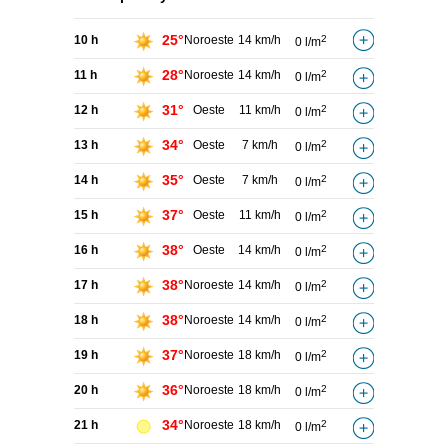
25°
10 h
Noroeste
14 km/h
2
0 l/m
28°
11 h
Noroeste
14 km/h
2
0 l/m
31°
12 h
Oeste
11 km/h
2
0 l/m
34°
13 h
Oeste
7 km/h
2
0 l/m
35°
14 h
Oeste
7 km/h
2
0 l/m
37°
15 h
Oeste
11 km/h
2
0 l/m
38°
16 h
Oeste
14 km/h
2
0 l/m
38°
17 h
Noroeste
14 km/h
2
0 l/m
38°
18 h
Noroeste
14 km/h
2
0 l/m
37°
19 h
Noroeste
18 km/h
2
0 l/m
36°
20 h
Noroeste
18 km/h
2
0 l/m
34°
21 h
Noroeste
18 km/h
2
0 l/m