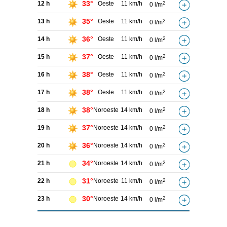
33°
12 h
Oeste
11 km/h
2
0 l/m
35°
13 h
Oeste
11 km/h
2
0 l/m
36°
14 h
Oeste
11 km/h
2
0 l/m
37°
15 h
Oeste
11 km/h
2
0 l/m
38°
16 h
Oeste
11 km/h
2
0 l/m
38°
17 h
Oeste
11 km/h
2
0 l/m
38°
18 h
Noroeste
14 km/h
2
0 l/m
37°
19 h
Noroeste
14 km/h
2
0 l/m
36°
20 h
Noroeste
14 km/h
2
0 l/m
34°
21 h
Noroeste
14 km/h
2
0 l/m
31°
22 h
Noroeste
11 km/h
2
0 l/m
30°
23 h
Noroeste
14 km/h
2
0 l/m