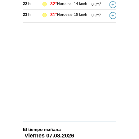
32°
22 h
Noroeste
14 km/h
2
0 l/m
31°
23 h
Noroeste
18 km/h
2
0 l/m
El tiempo
mañana
Viernes
07.08.2026