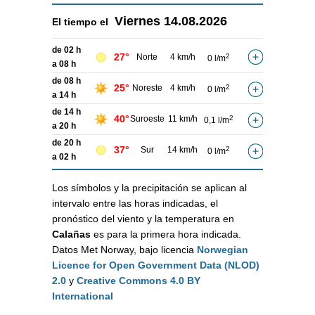
Viernes
14.08.2026
El tiempo el
de 02 h
27°
Norte
4 km/h
2
0 l/m
a 08 h
de 08 h
25°
Noreste
4 km/h
2
0 l/m
a 14 h
de 14 h
40°
Suroeste
11 km/h
2
0,1 l/m
a 20 h
de 20 h
37°
Sur
14 km/h
2
0 l/m
a 02 h
Los símbolos y la precipitación se aplican al
intervalo entre las horas indicadas, el
pronóstico del viento y la temperatura en
Calañas
es para la primera hora indicada.
Datos Met Norway, bajo licencia
Norwegian
Licence for Open Government Data (NLOD)
2.0
y
Creative Commons 4.0 BY
International