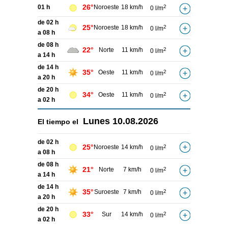
26°
01 h
Noroeste
18 km/h
2
0 l/m
de 02 h
25°
Noroeste
18 km/h
2
0 l/m
a 08 h
de 08 h
22°
Norte
11 km/h
2
0 l/m
a 14 h
de 14 h
35°
Oeste
11 km/h
2
0 l/m
a 20 h
de 20 h
34°
Oeste
11 km/h
2
0 l/m
a 02 h
Lunes
10.08.2026
El tiempo el
de 02 h
25°
Noroeste
14 km/h
2
0 l/m
a 08 h
de 08 h
21°
Norte
7 km/h
2
0 l/m
a 14 h
de 14 h
35°
Suroeste
7 km/h
2
0 l/m
a 20 h
de 20 h
33°
Sur
14 km/h
2
0 l/m
a 02 h