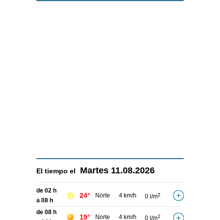
Martes
11.08.2026
El tiempo el
de 02 h
24°
Norte
4 km/h
2
0 l/m
a 08 h
de 08 h
19°
Norte
4 km/h
2
0 l/m