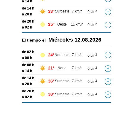
a 14 h
de 14 h
33°
Suroeste
7 km/h
2
0 l/m
a 20 h
de 20 h
35°
Oeste
11 km/h
2
0 l/m
a 02 h
Miércoles
12.08.2026
El tiempo el
de 02 h
24°
Noroeste
7 km/h
2
0 l/m
a 08 h
de 08 h
21°
Norte
7 km/h
2
0 l/m
a 14 h
de 14 h
36°
Suroeste
7 km/h
2
0 l/m
a 20 h
de 20 h
38°
Suroeste
7 km/h
2
0 l/m
a 02 h