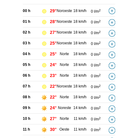
29°
00 h
Noroeste
18 km/h
2
0 l/m
28°
01 h
Noroeste
18 km/h
2
0 l/m
27°
02 h
Noroeste
18 km/h
2
0 l/m
25°
03 h
Noroeste
18 km/h
2
0 l/m
25°
04 h
Norte
18 km/h
2
0 l/m
24°
05 h
Norte
18 km/h
2
0 l/m
23°
06 h
Norte
18 km/h
2
0 l/m
22°
07 h
Noroeste
18 km/h
2
0 l/m
22°
08 h
Norte
18 km/h
2
0 l/m
24°
09 h
Noreste
14 km/h
2
0 l/m
27°
10 h
Norte
11 km/h
2
0 l/m
30°
11 h
Oeste
11 km/h
2
0 l/m