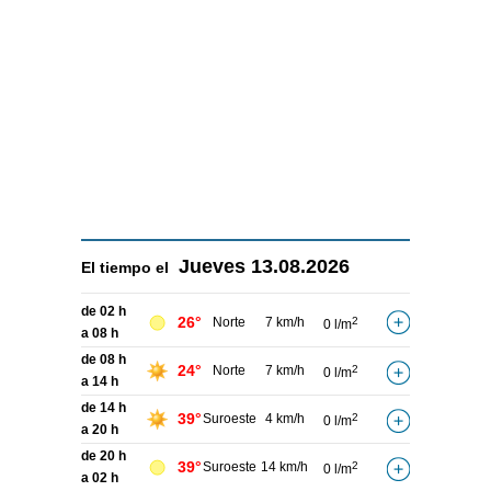
Jueves
13.08.2026
El tiempo el
de 02 h
26°
Norte
7 km/h
2
0 l/m
a 08 h
de 08 h
24°
Norte
7 km/h
2
0 l/m
a 14 h
de 14 h
39°
Suroeste
4 km/h
2
0 l/m
a 20 h
de 20 h
39°
Suroeste
14 km/h
2
0 l/m
a 02 h