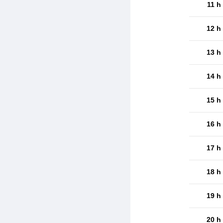
11 h
12 h
13 h
14 h
15 h
16 h
17 h
18 h
19 h
20 h