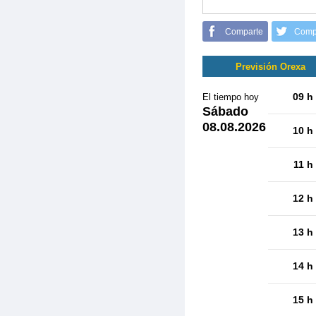
Comparte
Comp
Previsión Orexa
09 h
El tiempo hoy
Sábado
08.08.2026
10 h
11 h
12 h
13 h
14 h
15 h