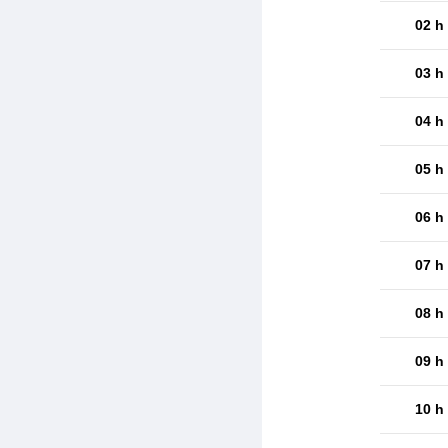
02 h
03 h
04 h
05 h
06 h
07 h
08 h
09 h
10 h