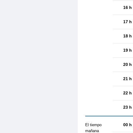
16 h
17 h
18 h
19 h
20 h
21 h
22 h
23 h
00 h
El tiempo
mañana