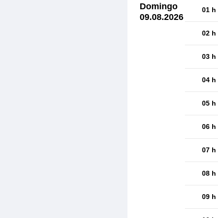
Domingo
01 h
09.08.2026
02 h
03 h
04 h
05 h
06 h
07 h
08 h
09 h