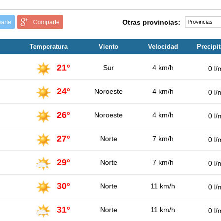
Otras provincias:
arte
Comparte
Temperatura
Viento
Velocidad
Precipi
21°
Sur
4 km/h
0 l/
24°
Noroeste
4 km/h
0 l/
26°
Noroeste
4 km/h
0 l/
27°
Norte
7 km/h
0 l/
29°
Norte
7 km/h
0 l/
30°
Norte
11 km/h
0 l/
31°
Norte
11 km/h
0 l/