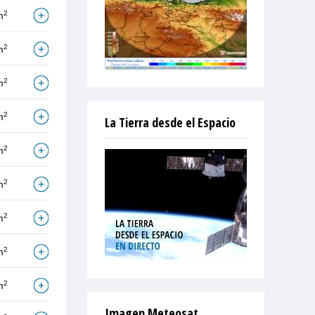
2
m
2
m
2
m
2
m
La Tierra desde el Espacio
2
m
2
m
2
m
2
m
2
m
Imagen Meteosat