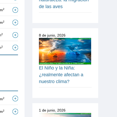
de las aves
2
/m
2
/m
2
m
8 de junio, 2026
2
m
El Niño y la Niña:
¿realmente afectan a
nuestro clima?
2
/m
1 de junio, 2026
2
/m