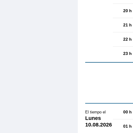
20 h
21 h
22 h
23 h
00 h
El tiempo el
Lunes
10.08.2026
01 h