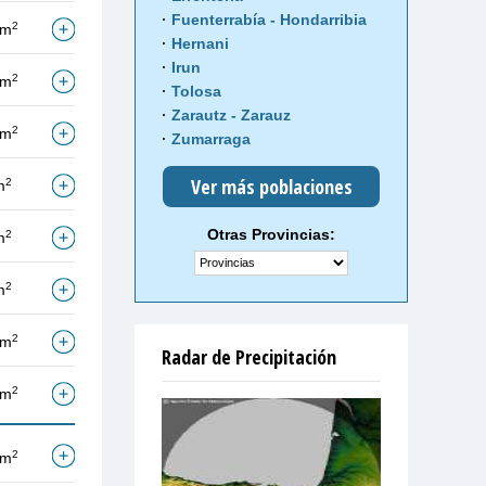
Fuenterrabía - Hondarribia
2
/m
Hernani
Irun
2
/m
Tolosa
Zarautz - Zarauz
2
/m
Zumarraga
Ver más poblaciones
2
m
Otras Provincias:
2
m
2
m
2
/m
Radar de Precipitación
2
/m
2
/m