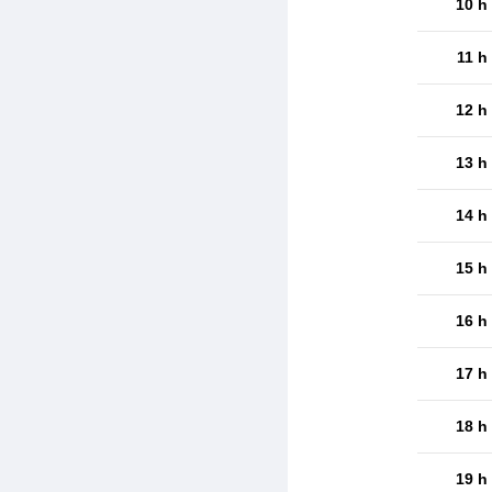
10 h
11 h
12 h
13 h
14 h
15 h
16 h
17 h
18 h
19 h