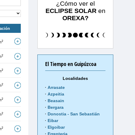
¿Cómo ver el
ECLIPSE SOLAR
en
OREXA?
tación
2
m
2
m
El Tiempo en Guipúzcoa
2
m
Localidades
2
m
Arrasate
Azpeitia
2
m
Beasain
Bergara
2
Donostia - San Sebastián
m
Eibar
Elgoibar
2
m
Errenteria