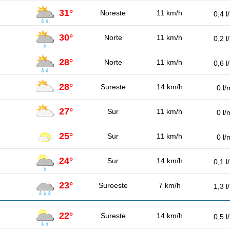
31°
Noreste
11 km/h
0,4 l
30°
Norte
11 km/h
0,2 l
28°
Norte
11 km/h
0,6 l
28°
Sureste
14 km/h
0 l/
27°
Sur
11 km/h
0 l/
25°
Sur
11 km/h
0 l/
24°
Sur
14 km/h
0,1 l
23°
Suroeste
7 km/h
1,3 l
22°
Sureste
14 km/h
0,5 l