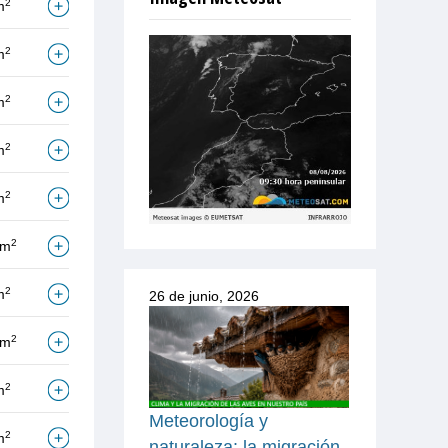
2
m
2
m
2
m
2
m
2
m
2
/m
2
m
26 de junio, 2026
2
/m
2
m
Meteorología y
2
m
naturaleza: la migración