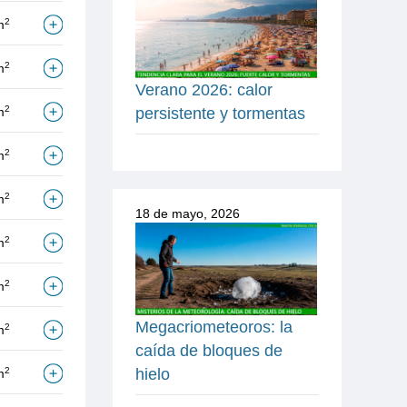
2
m
2
m
Verano 2026: calor
2
m
persistente y tormentas
2
m
2
m
18 de mayo, 2026
2
m
2
m
Megacriometeoros: la
2
m
caída de bloques de
hielo
2
m