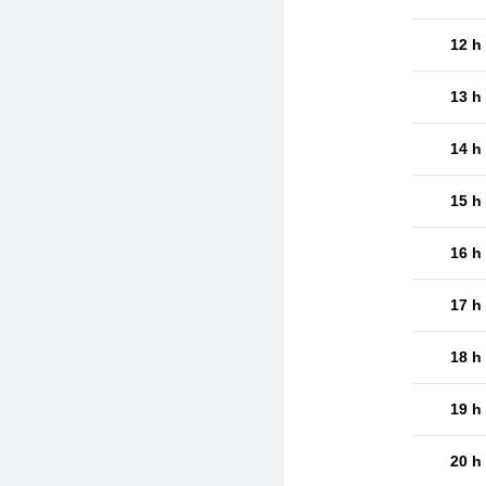
12 h
13 h
14 h
15 h
16 h
17 h
18 h
19 h
20 h