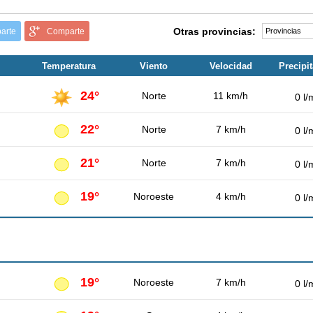
Otras provincias:
arte
Comparte
Temperatura
Viento
Velocidad
Precipi
24°
Norte
11 km/h
0 l/
22°
Norte
7 km/h
0 l/
21°
Norte
7 km/h
0 l/
19°
Noroeste
4 km/h
0 l/
19°
Noroeste
7 km/h
0 l/