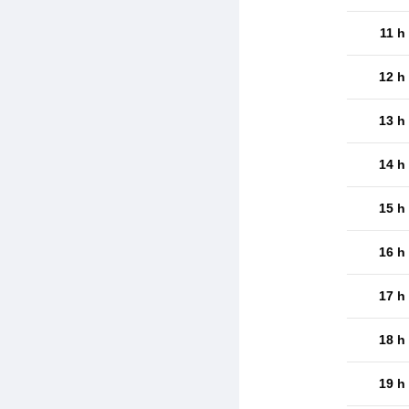
11 h
12 h
13 h
14 h
15 h
16 h
17 h
18 h
19 h