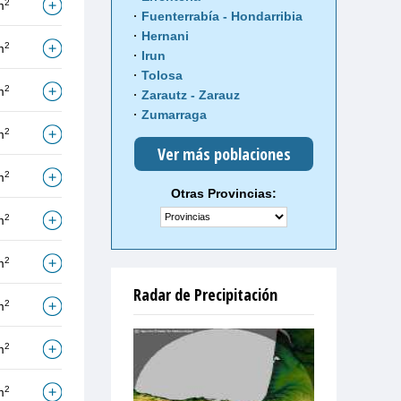
2
m
Fuenterrabía - Hondarribia
Hernani
2
m
Irun
Tolosa
2
m
Zarautz - Zarauz
Zumarraga
2
m
Ver más poblaciones
2
m
Otras Provincias:
2
m
2
m
Radar de Precipitación
2
m
2
m
2
m