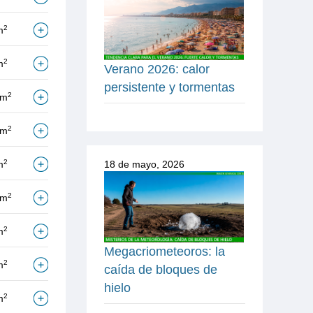
2
m
2
m
Verano 2026: calor
persistente y tormentas
2
/m
2
/m
2
m
18 de mayo, 2026
2
/m
2
m
Megacriometeoros: la
2
m
caída de bloques de
hielo
2
m