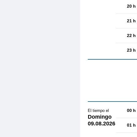
20 h
21 h
22 h
23 h
00 h
El tiempo el
Domingo
09.08.2026
01 h