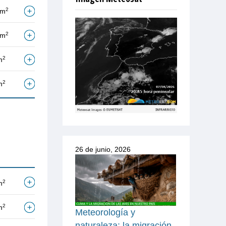
2
/m
2
/m
2
m
2
m
26 de junio, 2026
2
m
2
m
Meteorología y
naturaleza: la migración