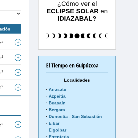
¿Cómo ver el
ECLIPSE SOLAR
en
IDIAZABAL?
tación
2
m
2
m
El Tiempo en Guipúzcoa
2
m
Localidades
2
m
Arrasate
Azpeitia
Beasain
Bergara
Donostia - San Sebastián
Eibar
2
m
Elgoibar
Errenteria