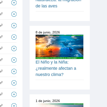
2
m
de las aves
2
m
2
m
8 de junio, 2026
2
m
2
m
2
m
El Niño y la Niña:
¿realmente afectan a
2
m
nuestro clima?
2
m
2
m
1 de junio, 2026
2
m