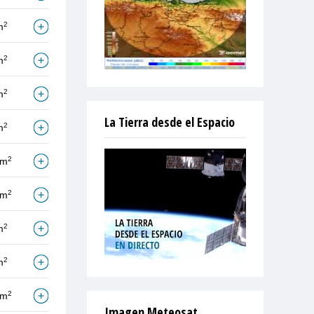
2
m
2
m
2
m
La Tierra desde el Espacio
2
m
2
/m
2
/m
2
m
2
m
2
/m
Imagen Meteosat