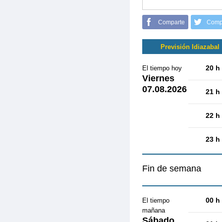
Comparte
Comp
Previsión Idiazabal
20 h
El tiempo hoy
Viernes
07.08.2026
21 h
22 h
23 h
Fin de semana
00 h
El tiempo
mañana
Sábado