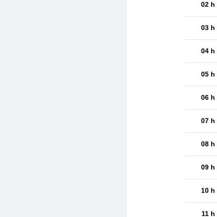
02 h
03 h
04 h
05 h
06 h
07 h
08 h
09 h
10 h
11 h