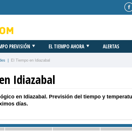
EMPO PREVISIÓN
EL TIEMPO AHORA
ALERTAS
des
|
El Tiempo en Idiazabal
en Idiazabal
ógico en Idiazabal. Previsión del tiempo y temperat
ximos días.