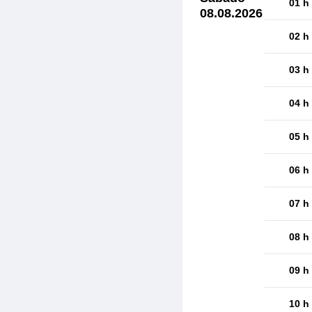
01 h
08.08.2026
02 h
03 h
04 h
05 h
06 h
07 h
08 h
09 h
10 h