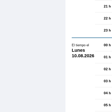
21 h
22 h
23 h
00 h
El tiempo el
Lunes
10.08.2026
01 h
02 h
03 h
04 h
05 h