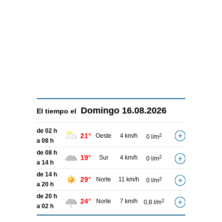
Domingo
16.08.2026
El tiempo el
de 02 h
21°
Oeste
4 km/h
2
0 l/m
a 08 h
de 08 h
19°
Sur
4 km/h
2
0 l/m
a 14 h
de 14 h
29°
Norte
11 km/h
2
0 l/m
a 20 h
de 20 h
24°
Norte
7 km/h
2
0,8 l/m
a 02 h