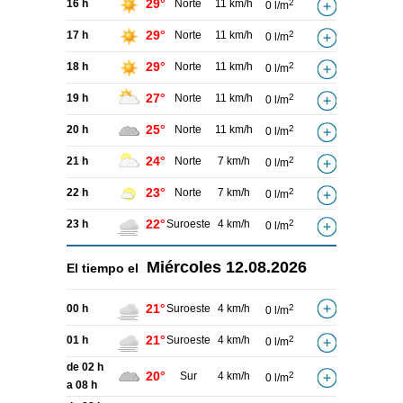
29°
16 h
Norte
11 km/h
2
0 l/m
29°
17 h
Norte
11 km/h
2
0 l/m
29°
18 h
Norte
11 km/h
2
0 l/m
27°
19 h
Norte
11 km/h
2
0 l/m
25°
20 h
Norte
11 km/h
2
0 l/m
24°
21 h
Norte
7 km/h
2
0 l/m
23°
22 h
Norte
7 km/h
2
0 l/m
22°
23 h
Suroeste
4 km/h
2
0 l/m
Miércoles
12.08.2026
El tiempo el
21°
00 h
Suroeste
4 km/h
2
0 l/m
21°
01 h
Suroeste
4 km/h
2
0 l/m
de 02 h
20°
Sur
4 km/h
2
0 l/m
a 08 h