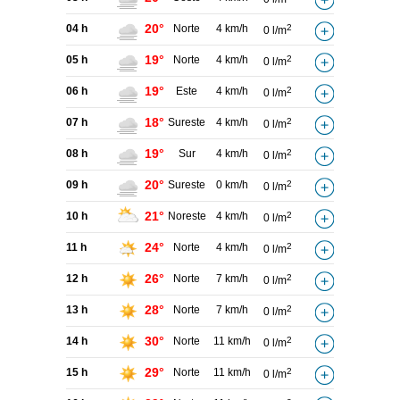
20°
04 h
Norte
4 km/h
2
0 l/m
19°
05 h
Norte
4 km/h
2
0 l/m
19°
06 h
Este
4 km/h
2
0 l/m
18°
07 h
Sureste
4 km/h
2
0 l/m
19°
08 h
Sur
4 km/h
2
0 l/m
20°
09 h
Sureste
0 km/h
2
0 l/m
21°
10 h
Noreste
4 km/h
2
0 l/m
24°
11 h
Norte
4 km/h
2
0 l/m
26°
12 h
Norte
7 km/h
2
0 l/m
28°
13 h
Norte
7 km/h
2
0 l/m
30°
14 h
Norte
11 km/h
2
0 l/m
29°
15 h
Norte
11 km/h
2
0 l/m