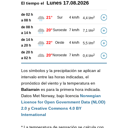
Lunes
17.08.2026
El tiempo el
de 02 h
21°
Sur
4 km/h
2
4,4 l/m
a 08 h
de 08 h
20°
Suroeste
7 km/h
2
7,1 l/m
a 14 h
de 14 h
22°
Oeste
4 km/h
2
5,5 l/m
a 20 h
de 20 h
20°
Noroeste
7 km/h
2
0,4 l/m
a 02 h
Los símbolos y la precipitación se aplican al
intervalo entre las horas indicadas, el
pronóstico del viento y la temperatura en
Baliarrain
es para la primera hora indicada.
Datos Met Norway, bajo licencia
Norwegian
Licence for Open Government Data (NLOD)
2.0
y
Creative Commons 4.0 BY
International
* La temperatura de sensación se calcula con