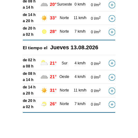
de 08 h
20°
Suroeste
0 km/h
2
0 l/m
a 14 h
de 14 h
33°
Norte
11 km/h
2
0 l/m
a 20 h
de 20 h
28°
Norte
7 km/h
2
0 l/m
a 02 h
Jueves
13.08.2026
El tiempo el
de 02 h
21°
Sur
4 km/h
2
0 l/m
a 08 h
de 08 h
21°
Oeste
4 km/h
2
0 l/m
a 14 h
de 14 h
31°
Norte
11 km/h
2
0 l/m
a 20 h
de 20 h
26°
Norte
7 km/h
2
0 l/m
a 02 h