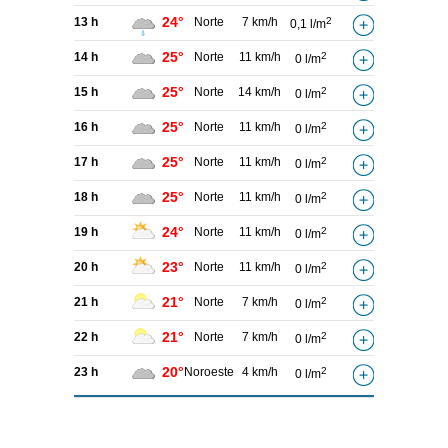
24°
13 h
Norte
7 km/h
2
0,1 l/m
25°
14 h
Norte
11 km/h
2
0 l/m
25°
15 h
Norte
14 km/h
2
0 l/m
25°
16 h
Norte
11 km/h
2
0 l/m
25°
17 h
Norte
11 km/h
2
0 l/m
25°
18 h
Norte
11 km/h
2
0 l/m
24°
19 h
Norte
11 km/h
2
0 l/m
23°
20 h
Norte
11 km/h
2
0 l/m
21°
21 h
Norte
7 km/h
2
0 l/m
21°
22 h
Norte
7 km/h
2
0 l/m
20°
23 h
Noroeste
4 km/h
2
0 l/m