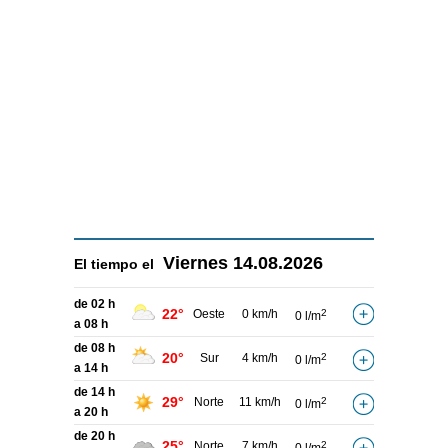
Viernes
14.08.2026
El tiempo el
de 02 h
22°
Oeste
0 km/h
2
0 l/m
a 08 h
de 08 h
20°
Sur
4 km/h
2
0 l/m
a 14 h
de 14 h
29°
Norte
11 km/h
2
0 l/m
a 20 h
de 20 h
25°
Norte
7 km/h
2