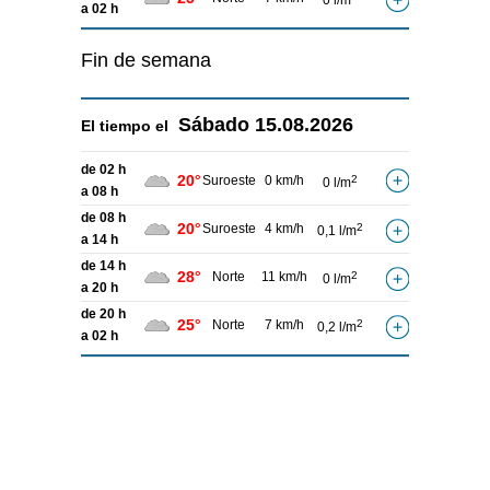
0 l/m
a 02 h
Fin de semana
Sábado
15.08.2026
El tiempo el
de 02 h
20°
Suroeste
0 km/h
2
0 l/m
a 08 h
de 08 h
20°
Suroeste
4 km/h
2
0,1 l/m
a 14 h
de 14 h
28°
Norte
11 km/h
2
0 l/m
a 20 h
de 20 h
25°
Norte
7 km/h
2
0,2 l/m
a 02 h