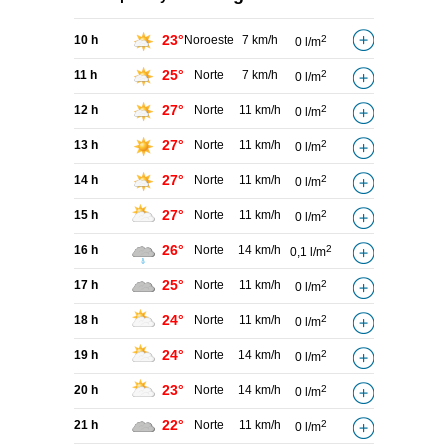
23°
10 h
Noroeste
7 km/h
2
0 l/m
25°
11 h
Norte
7 km/h
2
0 l/m
27°
12 h
Norte
11 km/h
2
0 l/m
27°
13 h
Norte
11 km/h
2
0 l/m
27°
14 h
Norte
11 km/h
2
0 l/m
27°
15 h
Norte
11 km/h
2
0 l/m
26°
16 h
Norte
14 km/h
2
0,1 l/m
25°
17 h
Norte
11 km/h
2
0 l/m
24°
18 h
Norte
11 km/h
2
0 l/m
24°
19 h
Norte
14 km/h
2
0 l/m
23°
20 h
Norte
14 km/h
2
0 l/m
22°
21 h
Norte
11 km/h
2
0 l/m