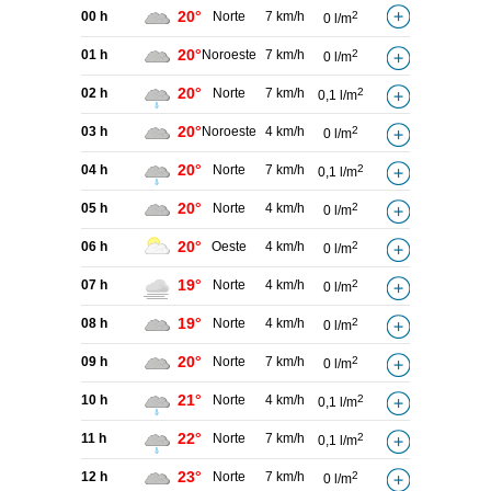
20°
00 h
Norte
7 km/h
2
0 l/m
20°
01 h
Noroeste
7 km/h
2
0 l/m
20°
02 h
Norte
7 km/h
2
0,1 l/m
20°
03 h
Noroeste
4 km/h
2
0 l/m
20°
04 h
Norte
7 km/h
2
0,1 l/m
20°
05 h
Norte
4 km/h
2
0 l/m
20°
06 h
Oeste
4 km/h
2
0 l/m
19°
07 h
Norte
4 km/h
2
0 l/m
19°
08 h
Norte
4 km/h
2
0 l/m
20°
09 h
Norte
7 km/h
2
0 l/m
21°
10 h
Norte
4 km/h
2
0,1 l/m
22°
11 h
Norte
7 km/h
2
0,1 l/m
23°
12 h
Norte
7 km/h
2
0 l/m