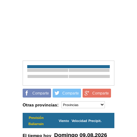
Comparte
Comparte
Comparte
Otras provincias:
Previsión
Viento
Velocidad
Precipit.
Baliarrain
Domingo
09.08.2026
El tiempo hoy