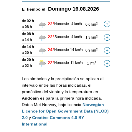
Domingo
16.08.2026
El tiempo el
de 02 h
22°
Noroeste
4 km/h
2
0,6 l/m
a 08 h
de 08 h
22°
Suroeste
4 km/h
2
1,3 l/m
a 14 h
de 14 h
24°
Noroeste
14 km/h
2
0,9 l/m
a 20 h
de 20 h
22°
Noroeste
11 km/h
2
1 l/m
a 02 h
Los símbolos y la precipitación se aplican al
intervalo entre las horas indicadas, el
pronóstico del viento y la temperatura en
Andoain
es para la primera hora indicada.
Datos Met Norway, bajo licencia
Norwegian
Licence for Open Government Data (NLOD)
2.0
y
Creative Commons 4.0 BY
International