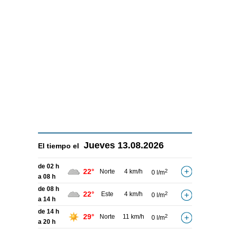
Jueves
13.08.2026
El tiempo el
de 02 h
22°
Norte
4 km/h
2
0 l/m
a 08 h
de 08 h
22°
Este
4 km/h
2
0 l/m
a 14 h
de 14 h
29°
Norte
11 km/h
2
0 l/m
a 20 h