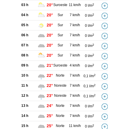
20°
03 h
Suroeste
11 km/h
2
0 l/m
20°
04 h
Sur
7 km/h
2
0 l/m
20°
05 h
Sur
7 km/h
2
0 l/m
20°
06 h
Sur
7 km/h
2
0 l/m
20°
07 h
Sur
7 km/h
2
0 l/m
20°
08 h
Sur
7 km/h
2
0 l/m
21°
09 h
Suroeste
4 km/h
2
0 l/m
22°
10 h
Norte
7 km/h
2
0,1 l/m
22°
11 h
Noreste
7 km/h
2
0,1 l/m
23°
12 h
Noreste
7 km/h
2
0,1 l/m
24°
13 h
Norte
7 km/h
2
0 l/m
25°
14 h
Norte
7 km/h
2
0 l/m
25°
15 h
Norte
11 km/h
2
0 l/m