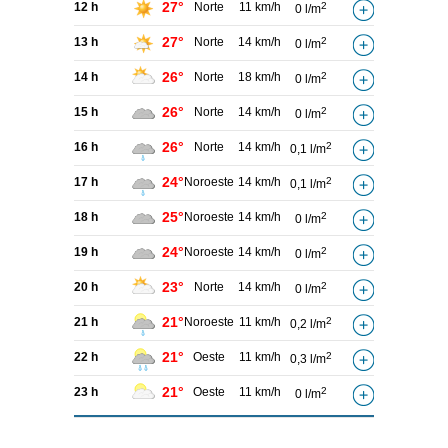
27°
12 h
Norte
11 km/h
2
0 l/m
27°
13 h
Norte
14 km/h
2
0 l/m
26°
14 h
Norte
18 km/h
2
0 l/m
26°
15 h
Norte
14 km/h
2
0 l/m
26°
16 h
Norte
14 km/h
2
0,1 l/m
24°
17 h
Noroeste
14 km/h
2
0,1 l/m
25°
18 h
Noroeste
14 km/h
2
0 l/m
24°
19 h
Noroeste
14 km/h
2
0 l/m
23°
20 h
Norte
14 km/h
2
0 l/m
21°
21 h
Noroeste
11 km/h
2
0,2 l/m
21°
22 h
Oeste
11 km/h
2
0,3 l/m
21°
23 h
Oeste
11 km/h
2
0 l/m