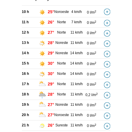
25°
10 h
Noroeste
4 km/h
2
0 l/m
26°
11 h
Norte
7 km/h
2
0 l/m
27°
12 h
Norte
11 km/h
2
0 l/m
28°
13 h
Noreste
11 km/h
2
0 l/m
29°
14 h
Noreste
14 km/h
2
0 l/m
30°
15 h
Norte
14 km/h
2
0 l/m
30°
16 h
Norte
14 km/h
2
0 l/m
29°
17 h
Norte
11 km/h
2
0 l/m
28°
18 h
Norte
11 km/h
2
0,2 l/m
27°
19 h
Noreste
11 km/h
2
0 l/m
27°
20 h
Noroeste
11 km/h
2
0 l/m
26°
21 h
Sureste
11 km/h
2
0 l/m