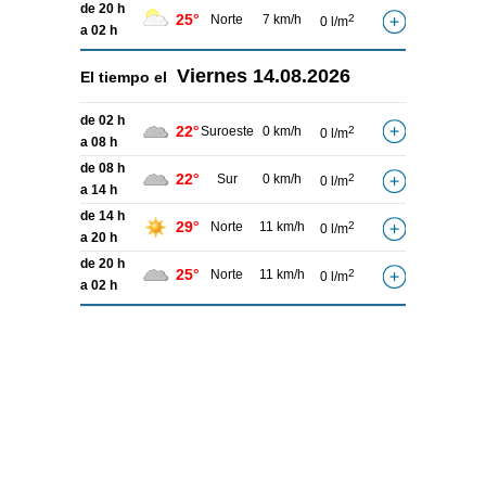
de 20 h
25°
Norte
7 km/h
2
0 l/m
a 02 h
Viernes
14.08.2026
El tiempo el
de 02 h
22°
Suroeste
0 km/h
2
0 l/m
a 08 h
de 08 h
22°
Sur
0 km/h
2
0 l/m
a 14 h
de 14 h
29°
Norte
11 km/h
2
0 l/m
a 20 h
de 20 h
25°
Norte
11 km/h
2
0 l/m
a 02 h