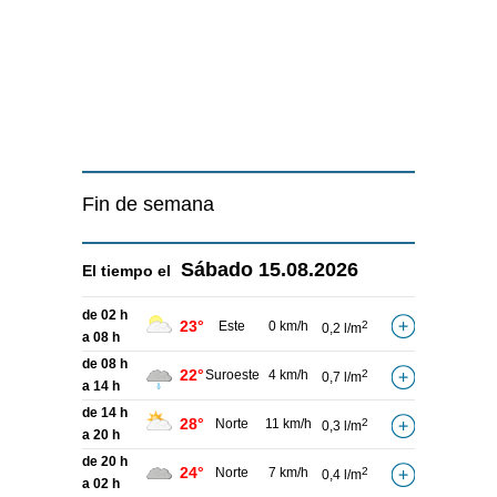
Fin de semana
Sábado
15.08.2026
El tiempo el
de 02 h
23°
Este
0 km/h
2
0,2 l/m
a 08 h
de 08 h
22°
Suroeste
4 km/h
2
0,7 l/m
a 14 h
de 14 h
28°
Norte
11 km/h
2
0,3 l/m
a 20 h
de 20 h
24°
Norte
7 km/h
2
0,4 l/m
a 02 h