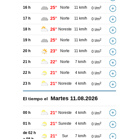
25°
16 h
Norte
11 km/h
2
0 l/m
25°
17 h
Norte
11 km/h
2
0 l/m
26°
18 h
Noreste
11 km/h
2
0 l/m
25°
19 h
Norte
11 km/h
2
0 l/m
23°
20 h
Norte
11 km/h
2
0 l/m
22°
21 h
Norte
7 km/h
2
0 l/m
21°
22 h
Norte
4 km/h
2
0 l/m
21°
23 h
Noreste
4 km/h
2
0 l/m
Martes
11.08.2026
El tiempo el
21°
00 h
Noreste
4 km/h
2
0 l/m
21°
01 h
Sureste
4 km/h
2
0 l/m
de 02 h
21°
Sur
7 km/h
2
0 l/m