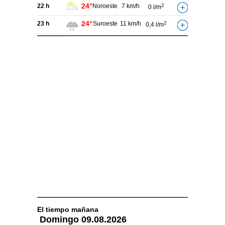
24°
22 h
Noroeste
7 km/h
2
0 l/m
24°
23 h
Suroeste
11 km/h
2
0,4 l/m
El tiempo
mañana
Domingo
09.08.2026