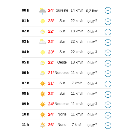
24°
00 h
Sureste
14 km/h
2
0,2 l/m
23°
01 h
Sur
22 km/h
2
0 l/m
22°
02 h
Sur
18 km/h
2
0 l/m
22°
03 h
Sur
22 km/h
2
0 l/m
23°
04 h
Sur
22 km/h
2
0 l/m
22°
05 h
Oeste
18 km/h
2
0 l/m
21°
06 h
Noroeste
11 km/h
2
0 l/m
21°
07 h
Sur
7 km/h
2
0 l/m
22°
08 h
Sur
11 km/h
2
0 l/m
24°
09 h
Noroeste
11 km/h
2
0 l/m
24°
10 h
Norte
11 km/h
2
0 l/m
26°
11 h
Norte
7 km/h
2
0 l/m