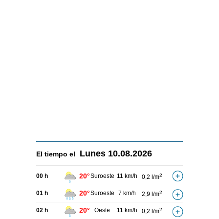
Lunes
10.08.2026
El tiempo el
20°
00 h
Suroeste
11 km/h
2
0,2 l/m
20°
01 h
Suroeste
7 km/h
2
2,9 l/m
20°
02 h
Oeste
11 km/h
2
0,2 l/m