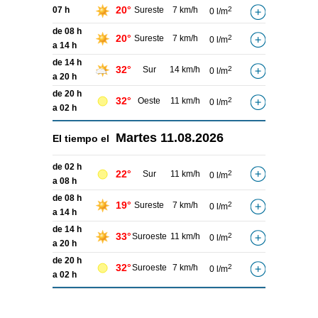
20°
07 h
Sureste
7 km/h
2
0 l/m
de 08 h
20°
Sureste
7 km/h
2
0 l/m
a 14 h
de 14 h
32°
Sur
14 km/h
2
0 l/m
a 20 h
de 20 h
32°
Oeste
11 km/h
2
0 l/m
a 02 h
Martes
11.08.2026
El tiempo el
de 02 h
22°
Sur
11 km/h
2
0 l/m
a 08 h
de 08 h
19°
Sureste
7 km/h
2
0 l/m
a 14 h
de 14 h
33°
Suroeste
11 km/h
2
0 l/m
a 20 h
de 20 h
32°
Suroeste
7 km/h
2
0 l/m
a 02 h