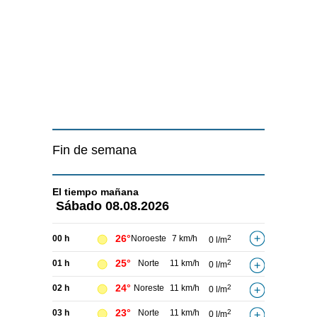
Fin de semana
El tiempo
mañana
Sábado
08.08.2026
26°
00 h
Noroeste
7 km/h
2
0 l/m
25°
01 h
Norte
11 km/h
2
0 l/m
24°
02 h
Noreste
11 km/h
2
0 l/m
23°
03 h
Norte
11 km/h
2
0 l/m