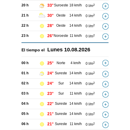
33°
20 h
Suroeste
18 km/h
2
0 l/m
30°
21 h
Oeste
14 km/h
2
0 l/m
28°
22 h
Oeste
14 km/h
2
0 l/m
26°
23 h
Noroeste
11 km/h
2
0 l/m
Lunes
10.08.2026
El tiempo el
25°
00 h
Norte
4 km/h
2
0 l/m
24°
01 h
Sureste
14 km/h
2
0 l/m
24°
02 h
Sur
14 km/h
2
0 l/m
23°
03 h
Sur
11 km/h
2
0 l/m
22°
04 h
Sureste
14 km/h
2
0 l/m
21°
05 h
Sureste
14 km/h
2
0 l/m
21°
06 h
Sureste
11 km/h
2
0 l/m