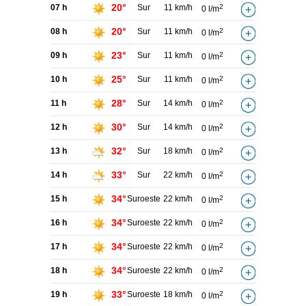
20°
07 h
Sur
11 km/h
2
0 l/m
20°
08 h
Sur
11 km/h
2
0 l/m
23°
09 h
Sur
11 km/h
2
0 l/m
25°
10 h
Sur
11 km/h
2
0 l/m
28°
11 h
Sur
14 km/h
2
0 l/m
30°
12 h
Sur
14 km/h
2
0 l/m
32°
13 h
Sur
18 km/h
2
0 l/m
33°
14 h
Sur
22 km/h
2
0 l/m
34°
15 h
Suroeste
22 km/h
2
0 l/m
34°
16 h
Suroeste
22 km/h
2
0 l/m
34°
17 h
Suroeste
22 km/h
2
0 l/m
34°
18 h
Suroeste
22 km/h
2
0 l/m
33°
19 h
Suroeste
18 km/h
2
0 l/m