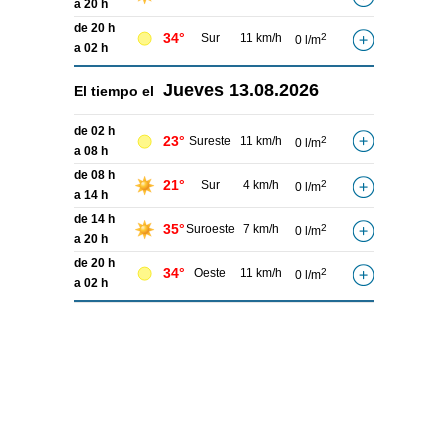
a 20 h
de 20 h
34°
Sur
11 km/h
2
0 l/m
a 02 h
Jueves
13.08.2026
El tiempo el
de 02 h
23°
Sureste
11 km/h
2
0 l/m
a 08 h
de 08 h
21°
Sur
4 km/h
2
0 l/m
a 14 h
de 14 h
35°
Suroeste
7 km/h
2
0 l/m
a 20 h
de 20 h
34°
Oeste
11 km/h
2
0 l/m
a 02 h