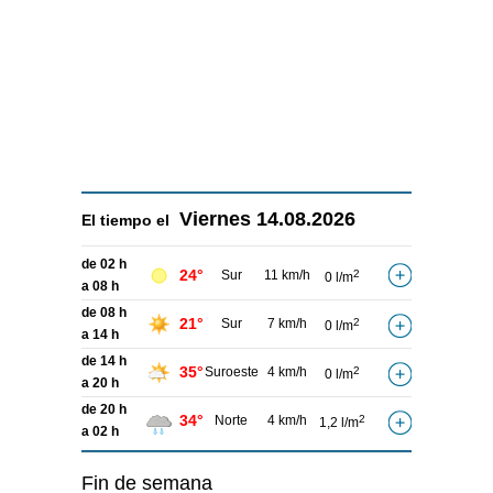
Viernes
14.08.2026
El tiempo el
de 02 h
24°
Sur
11 km/h
2
0 l/m
a 08 h
de 08 h
21°
Sur
7 km/h
2
0 l/m
a 14 h
de 14 h
35°
Suroeste
4 km/h
2
0 l/m
a 20 h
de 20 h
34°
Norte
4 km/h
2
1,2 l/m
a 02 h
Fin de semana