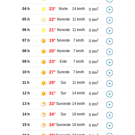
23°
04 h
Norte
14 km/h
2
0 l/m
22°
05 h
Noreste
11 km/h
2
0 l/m
21°
06 h
Noreste
11 km/h
2
0 l/m
19°
07 h
Noreste
7 km/h
2
0 l/m
20°
08 h
Noreste
7 km/h
2
0 l/m
23°
09 h
Este
7 km/h
2
0 l/m
27°
10 h
Sureste
7 km/h
2
0 l/m
29°
11 h
Sur
11 km/h
2
0 l/m
31°
12 h
Sur
14 km/h
2
0 l/m
33°
13 h
Suroeste
14 km/h
2
0 l/m
34°
14 h
Sur
18 km/h
2
0 l/m
34°
15 h
Suroeste
18 km/h
2
0 l/m
2