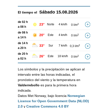
Sábado
15.08.2026
El tiempo el
de 02 h
23°
Norte
4 km/h
2
0 l/m
a 08 h
de 08 h
20°
Este
4 km/h
2
0 l/m
a 14 h
de 14 h
33°
Sur
7 km/h
2
0,3 l/m
a 20 h
de 20 h
26°
Este
18 km/h
2
0 l/m
a 02 h
Los símbolos y la precipitación se aplican al
intervalo entre las horas indicadas, el
pronóstico del viento y la temperatura en
Valderrebollo
es para la primera hora
indicada.
Datos Met Norway, bajo licencia
Norwegian
Licence for Open Government Data (NLOD)
2.0
y
Creative Commons 4.0 BY