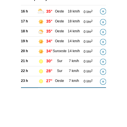
35°
16 h
Oeste
18 km/h
2
0 l/m
35°
17 h
Oeste
18 km/h
2
0 l/m
35°
18 h
Oeste
14 km/h
2
0 l/m
34°
19 h
Oeste
14 km/h
2
0 l/m
34°
20 h
Suroeste
14 km/h
2
0 l/m
30°
21 h
Sur
7 km/h
2
0 l/m
28°
22 h
Sur
7 km/h
2
0 l/m
27°
23 h
Oeste
7 km/h
2
0 l/m