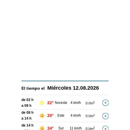
Miércoles
12.08.2026
El tiempo el
de 02 h
22°
Noreste
4 km/h
2
0 l/m
a 08 h
de 08 h
20°
Este
4 km/h
2
0 l/m
a 14 h
de 14 h
34°
Sur
11 km/h
2
0 l/m