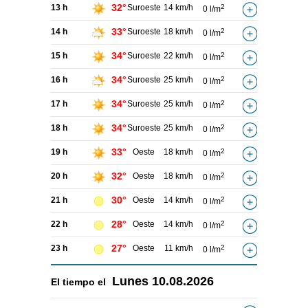
32°
13 h
Suroeste
14 km/h
2
0 l/m
33°
14 h
Suroeste
18 km/h
2
0 l/m
34°
15 h
Suroeste
22 km/h
2
0 l/m
34°
16 h
Suroeste
25 km/h
2
0 l/m
34°
17 h
Suroeste
25 km/h
2
0 l/m
34°
18 h
Suroeste
25 km/h
2
0 l/m
33°
19 h
Oeste
18 km/h
2
0 l/m
32°
20 h
Oeste
18 km/h
2
0 l/m
30°
21 h
Oeste
14 km/h
2
0 l/m
28°
22 h
Oeste
14 km/h
2
0 l/m
27°
23 h
Oeste
11 km/h
2
0 l/m
Lunes
10.08.2026
El tiempo el