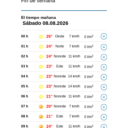
Fin de semana
El tiempo
mañana
Sábado
08.08.2026
26°
00 h
Oeste
7 km/h
2
0 l/m
24°
01 h
Norte
7 km/h
2
0 l/m
24°
02 h
Noreste
11 km/h
2
0 l/m
23°
03 h
Este
11 km/h
2
0 l/m
23°
04 h
Noreste
14 km/h
2
0 l/m
23°
05 h
Noreste
14 km/h
2
0 l/m
21°
06 h
Noreste
11 km/h
2
0 l/m
20°
07 h
Noreste
7 km/h
2
0 l/m
21°
08 h
Este
7 km/h
2
0 l/m
24°
09 h
Este
11 km/h
2
0 l/m