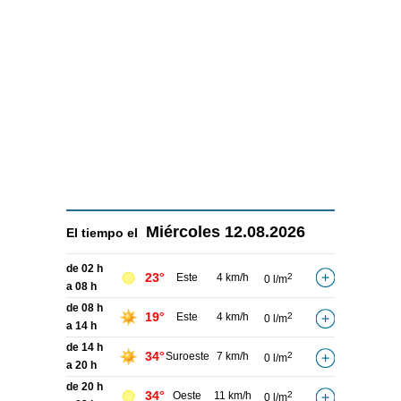
Miércoles
12.08.2026
El tiempo el
de 02 h
23°
Este
4 km/h
2
0 l/m
a 08 h
de 08 h
19°
Este
4 km/h
2
0 l/m
a 14 h
de 14 h
34°
Suroeste
7 km/h
2
0 l/m
a 20 h
de 20 h
34°
Oeste
11 km/h
2
0 l/m