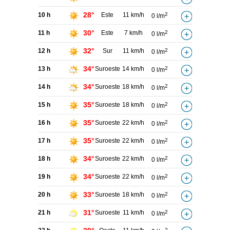
28°
10 h
Este
11 km/h
2
0 l/m
30°
11 h
Este
7 km/h
2
0 l/m
32°
12 h
Sur
11 km/h
2
0 l/m
34°
13 h
Suroeste
14 km/h
2
0 l/m
34°
14 h
Suroeste
18 km/h
2
0 l/m
35°
15 h
Suroeste
18 km/h
2
0 l/m
35°
16 h
Suroeste
22 km/h
2
0 l/m
35°
17 h
Suroeste
22 km/h
2
0 l/m
34°
18 h
Suroeste
22 km/h
2
0 l/m
34°
19 h
Suroeste
22 km/h
2
0 l/m
33°
20 h
Suroeste
18 km/h
2
0 l/m
31°
21 h
Suroeste
11 km/h
2
0 l/m
2