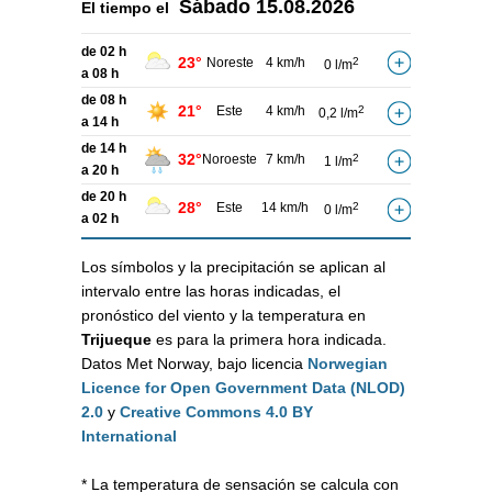
Sábado
15.08.2026
El tiempo el
de 02 h
23°
Noreste
4 km/h
2
0 l/m
a 08 h
de 08 h
21°
Este
4 km/h
2
0,2 l/m
a 14 h
de 14 h
32°
Noroeste
7 km/h
2
1 l/m
a 20 h
de 20 h
28°
Este
14 km/h
2
0 l/m
a 02 h
Los símbolos y la precipitación se aplican al
intervalo entre las horas indicadas, el
pronóstico del viento y la temperatura en
Trijueque
es para la primera hora indicada.
Datos Met Norway, bajo licencia
Norwegian
Licence for Open Government Data (NLOD)
2.0
y
Creative Commons 4.0 BY
International
* La temperatura de sensación se calcula con