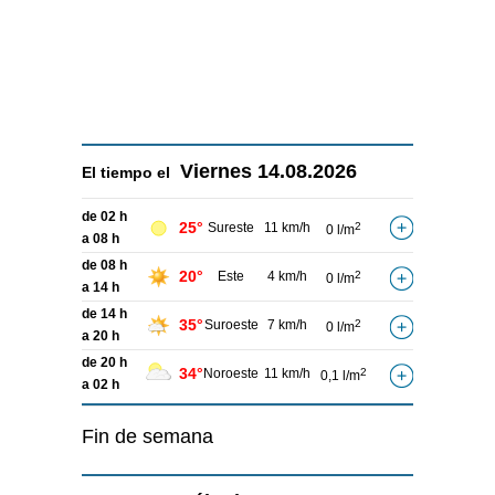
Viernes
14.08.2026
El tiempo el
de 02 h
25°
Sureste
11 km/h
2
0 l/m
a 08 h
de 08 h
20°
Este
4 km/h
2
0 l/m
a 14 h
de 14 h
35°
Suroeste
7 km/h
2
0 l/m
a 20 h
de 20 h
34°
Noroeste
11 km/h
2
0,1 l/m
a 02 h
Fin de semana