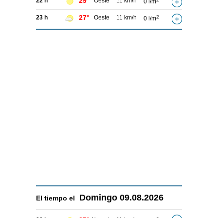
29°
22 h
Oeste
11 km/h
0 l/m
27°
23 h
Oeste
11 km/h
2
0 l/m
Domingo
09.08.2026
El tiempo el