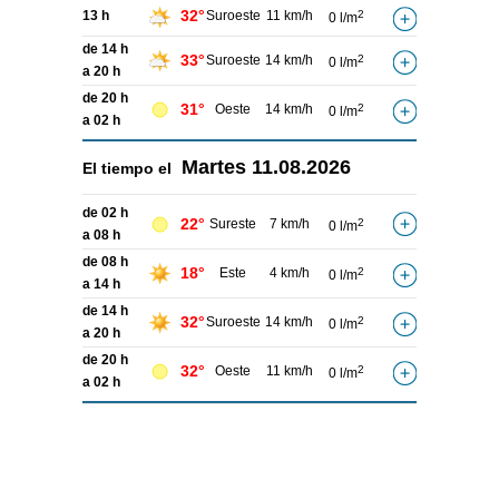
32°
13 h
Suroeste
11 km/h
2
0 l/m
de 14 h
33°
Suroeste
14 km/h
2
0 l/m
a 20 h
de 20 h
31°
Oeste
14 km/h
2
0 l/m
a 02 h
Martes
11.08.2026
El tiempo el
de 02 h
22°
Sureste
7 km/h
2
0 l/m
a 08 h
de 08 h
18°
Este
4 km/h
2
0 l/m
a 14 h
de 14 h
32°
Suroeste
14 km/h
2
0 l/m
a 20 h
de 20 h
32°
Oeste
11 km/h
2
0 l/m
a 02 h