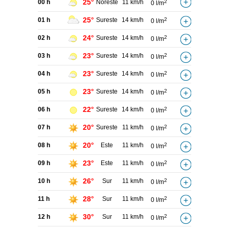
25°
00 h
Noreste
11 km/h
2
0 l/m
25°
01 h
Sureste
14 km/h
2
0 l/m
24°
02 h
Sureste
14 km/h
2
0 l/m
23°
03 h
Sureste
14 km/h
2
0 l/m
23°
04 h
Sureste
14 km/h
2
0 l/m
23°
05 h
Sureste
14 km/h
2
0 l/m
22°
06 h
Sureste
14 km/h
2
0 l/m
20°
07 h
Sureste
11 km/h
2
0 l/m
20°
08 h
Este
11 km/h
2
0 l/m
23°
09 h
Este
11 km/h
2
0 l/m
26°
10 h
Sur
11 km/h
2
0 l/m
28°
11 h
Sur
11 km/h
2
0 l/m
30°
12 h
Sur
11 km/h
2
0 l/m