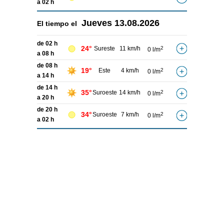
a 02 h
Jueves
13.08.2026
El tiempo el
de 02 h
24°
Sureste
11 km/h
2
0 l/m
a 08 h
de 08 h
19°
Este
4 km/h
2
0 l/m
a 14 h
de 14 h
35°
Suroeste
14 km/h
2
0 l/m
a 20 h
de 20 h
34°
Suroeste
7 km/h
2
0 l/m
a 02 h