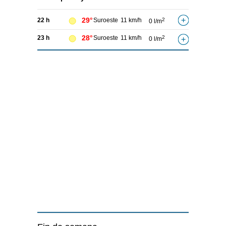
29°
22 h
Suroeste
11 km/h
2
0 l/m
28°
23 h
Suroeste
11 km/h
2
0 l/m