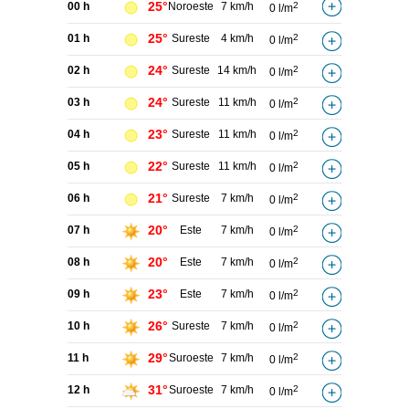
25°
00 h
Noroeste
7 km/h
2
0 l/m
25°
01 h
Sureste
4 km/h
2
0 l/m
24°
02 h
Sureste
14 km/h
2
0 l/m
24°
03 h
Sureste
11 km/h
2
0 l/m
23°
04 h
Sureste
11 km/h
2
0 l/m
22°
05 h
Sureste
11 km/h
2
0 l/m
21°
06 h
Sureste
7 km/h
2
0 l/m
20°
07 h
Este
7 km/h
2
0 l/m
20°
08 h
Este
7 km/h
2
0 l/m
23°
09 h
Este
7 km/h
2
0 l/m
26°
10 h
Sureste
7 km/h
2
0 l/m
29°
11 h
Suroeste
7 km/h
2
0 l/m
31°
12 h
Suroeste
7 km/h
2
0 l/m