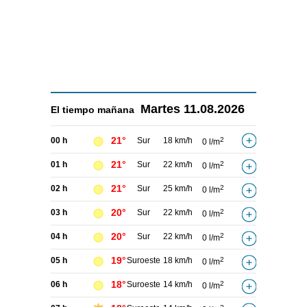
Martes
11.08.2026
El tiempo
mañana
21°
00 h
Sur
18 km/h
2
0 l/m
21°
01 h
Sur
22 km/h
2
0 l/m
21°
02 h
Sur
25 km/h
2
0 l/m
20°
03 h
Sur
22 km/h
2
0 l/m
20°
04 h
Sur
22 km/h
2
0 l/m
19°
05 h
Suroeste
18 km/h
2
0 l/m
18°
06 h
Suroeste
14 km/h
2
0 l/m