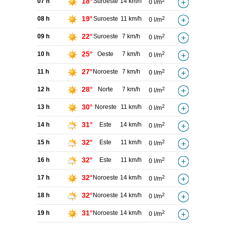
18°
07 h
Suroeste
14 km/h
2
0 l/m
19°
08 h
Suroeste
11 km/h
2
0 l/m
22°
09 h
Suroeste
7 km/h
2
0 l/m
25°
10 h
Oeste
7 km/h
2
0 l/m
27°
11 h
Noroeste
7 km/h
2
0 l/m
28°
12 h
Norte
7 km/h
2
0 l/m
30°
13 h
Noreste
11 km/h
2
0 l/m
31°
14 h
Este
14 km/h
2
0 l/m
32°
15 h
Este
11 km/h
2
0 l/m
32°
16 h
Este
11 km/h
2
0 l/m
32°
17 h
Noroeste
14 km/h
2
0 l/m
32°
18 h
Noroeste
14 km/h
2
0 l/m
31°
19 h
Noroeste
14 km/h
2
0 l/m