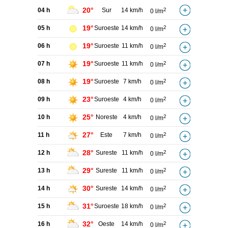
20°
04 h
Sur
14 km/h
2
0 l/m
19°
05 h
Suroeste
14 km/h
2
0 l/m
19°
06 h
Suroeste
11 km/h
2
0 l/m
19°
07 h
Suroeste
11 km/h
2
0 l/m
19°
08 h
Suroeste
7 km/h
2
0 l/m
23°
09 h
Suroeste
4 km/h
2
0 l/m
25°
10 h
Noreste
4 km/h
2
0 l/m
27°
11 h
Este
7 km/h
2
0 l/m
28°
12 h
Sureste
11 km/h
2
0 l/m
29°
13 h
Sureste
11 km/h
2
0 l/m
30°
14 h
Sureste
14 km/h
2
0 l/m
31°
15 h
Suroeste
18 km/h
2
0 l/m
32°
16 h
Oeste
14 km/h
2
0 l/m