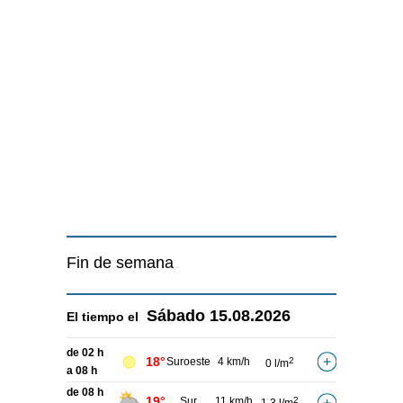
Fin de semana
Sábado
15.08.2026
El tiempo el
de 02 h
18°
Suroeste
4 km/h
2
0 l/m
a 08 h
de 08 h
19°
Sur
11 km/h
2