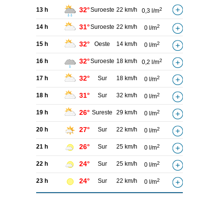
32°
13 h
Suroeste
22 km/h
2
0,3 l/m
31°
14 h
Suroeste
22 km/h
2
0 l/m
32°
15 h
Oeste
14 km/h
2
0 l/m
32°
16 h
Suroeste
18 km/h
2
0,2 l/m
32°
17 h
Sur
18 km/h
2
0 l/m
31°
18 h
Sur
32 km/h
2
0 l/m
26°
19 h
Sureste
29 km/h
2
0 l/m
27°
20 h
Sur
22 km/h
2
0 l/m
26°
21 h
Sur
25 km/h
2
0 l/m
24°
22 h
Sur
25 km/h
2
0 l/m
24°
23 h
Sur
22 km/h
2
0 l/m