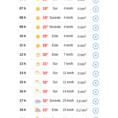
19°
07 h
Sur
4 km/h
2
0 l/m
19°
08 h
Sureste
4 km/h
2
0 l/m
22°
09 h
Noreste
4 km/h
2
0 l/m
25°
10 h
Este
4 km/h
2
0 l/m
28°
11 h
Este
4 km/h
2
0 l/m
30°
12 h
Este
7 km/h
2
0 l/m
31°
13 h
Sur
7 km/h
2
0 l/m
33°
14 h
Sur
11 km/h
2
0 l/m
32°
15 h
Sur
11 km/h
2
0 l/m
33°
16 h
Sur
14 km/h
2
0 l/m
32°
17 h
Sureste
25 km/h
2
3,6 l/m
22°
18 h
Este
25 km/h
2
0,2 l/m