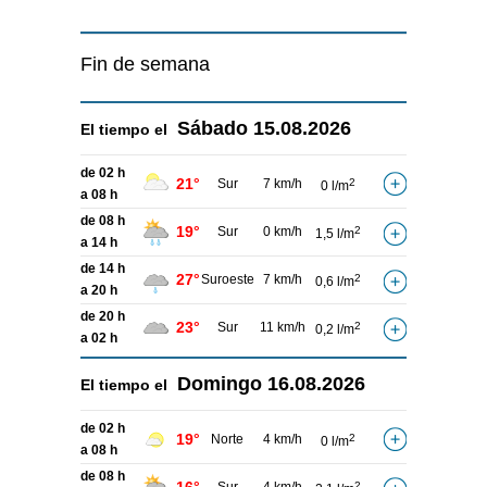
Fin de semana
Sábado
15.08.2026
El tiempo el
de 02 h
21°
Sur
7 km/h
2
0 l/m
a 08 h
de 08 h
19°
Sur
0 km/h
2
1,5 l/m
a 14 h
de 14 h
27°
Suroeste
7 km/h
2
0,6 l/m
a 20 h
de 20 h
23°
Sur
11 km/h
2
0,2 l/m
a 02 h
Domingo
16.08.2026
El tiempo el
de 02 h
19°
Norte
4 km/h
2
0 l/m
a 08 h
de 08 h
2