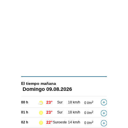
El tiempo
mañana
Domingo
09.08.2026
23°
00 h
Sur
18 km/h
2
0 l/m
23°
01 h
Sur
18 km/h
2
0 l/m
22°
02 h
Suroeste
14 km/h
2
0 l/m