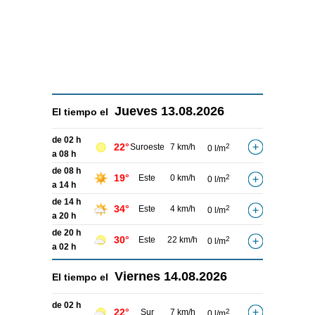
Jueves
13.08.2026
El tiempo el
de 02 h
22°
Suroeste
7 km/h
2
0 l/m
a 08 h
de 08 h
19°
Este
0 km/h
2
0 l/m
a 14 h
de 14 h
34°
Este
4 km/h
2
0 l/m
a 20 h
de 20 h
30°
Este
22 km/h
2
0 l/m
a 02 h
Viernes
14.08.2026
El tiempo el
de 02 h
22°
Sur
7 km/h
2
0 l/m