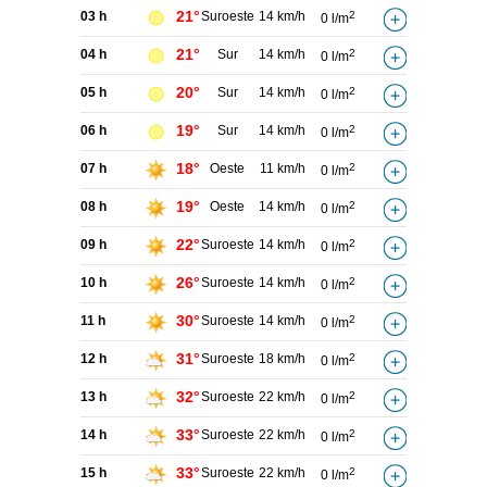
21°
03 h
Suroeste
14 km/h
2
0 l/m
21°
04 h
Sur
14 km/h
2
0 l/m
20°
05 h
Sur
14 km/h
2
0 l/m
19°
06 h
Sur
14 km/h
2
0 l/m
18°
07 h
Oeste
11 km/h
2
0 l/m
19°
08 h
Oeste
14 km/h
2
0 l/m
22°
09 h
Suroeste
14 km/h
2
0 l/m
26°
10 h
Suroeste
14 km/h
2
0 l/m
30°
11 h
Suroeste
14 km/h
2
0 l/m
31°
12 h
Suroeste
18 km/h
2
0 l/m
32°
13 h
Suroeste
22 km/h
2
0 l/m
33°
14 h
Suroeste
22 km/h
2
0 l/m
33°
15 h
Suroeste
22 km/h
2
0 l/m