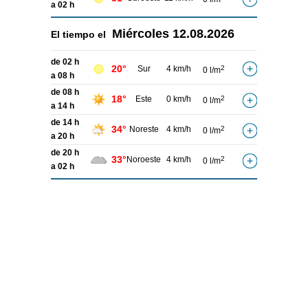
a 02 h
Miércoles
12.08.2026
El tiempo el
de 02 h
20°
Sur
4 km/h
2
0 l/m
a 08 h
de 08 h
18°
Este
0 km/h
2
0 l/m
a 14 h
de 14 h
34°
Noreste
4 km/h
2
0 l/m
a 20 h
de 20 h
33°
Noroeste
4 km/h
2
0 l/m
a 02 h