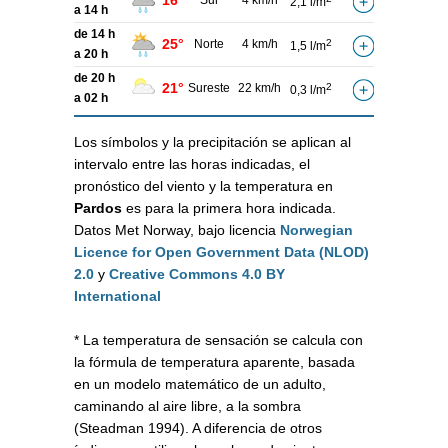
16°
Sur
4 km/h
2,1 l/m
a 14 h
de 14 h
25°
Norte
4 km/h
2
1,5 l/m
a 20 h
de 20 h
21°
Sureste
22 km/h
2
0,3 l/m
a 02 h
Los símbolos y la precipitación se aplican al
intervalo entre las horas indicadas, el
pronóstico del viento y la temperatura en
Pardos
es para la primera hora indicada.
Datos Met Norway, bajo licencia
Norwegian
Licence for Open Government Data (NLOD)
2.0
y
Creative Commons 4.0 BY
International
* La temperatura de sensación se calcula con
la fórmula de temperatura aparente, basada
en un modelo matemático de un adulto,
caminando al aire libre, a la sombra
(Steadman 1994). A diferencia de otros