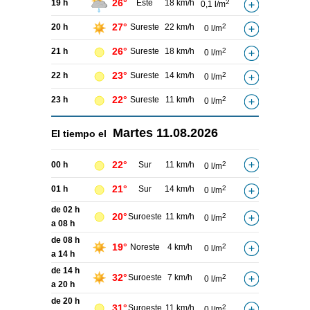
26°
19 h
Este
18 km/h
2
0,1 l/m
27°
20 h
Sureste
22 km/h
2
0 l/m
26°
21 h
Sureste
18 km/h
2
0 l/m
23°
22 h
Sureste
14 km/h
2
0 l/m
22°
23 h
Sureste
11 km/h
2
0 l/m
Martes
11.08.2026
El tiempo el
22°
00 h
Sur
11 km/h
2
0 l/m
21°
01 h
Sur
14 km/h
2
0 l/m
de 02 h
20°
Suroeste
11 km/h
2
0 l/m
a 08 h
de 08 h
19°
Noreste
4 km/h
2
0 l/m
a 14 h
de 14 h
32°
Suroeste
7 km/h
2
0 l/m
a 20 h
de 20 h
31°
Suroeste
11 km/h
2
0 l/m