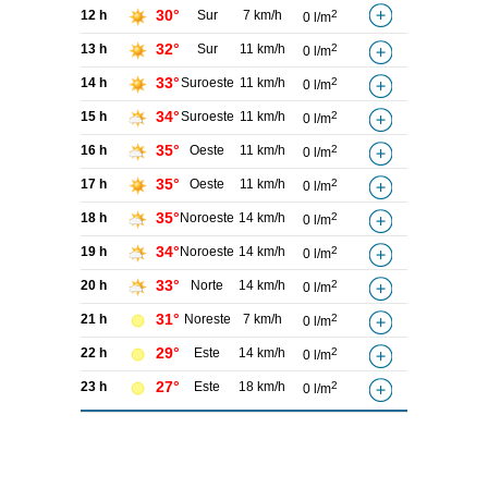
30°
12 h
Sur
7 km/h
2
0 l/m
32°
13 h
Sur
11 km/h
2
0 l/m
33°
14 h
Suroeste
11 km/h
2
0 l/m
34°
15 h
Suroeste
11 km/h
2
0 l/m
35°
16 h
Oeste
11 km/h
2
0 l/m
35°
17 h
Oeste
11 km/h
2
0 l/m
35°
18 h
Noroeste
14 km/h
2
0 l/m
34°
19 h
Noroeste
14 km/h
2
0 l/m
33°
20 h
Norte
14 km/h
2
0 l/m
31°
21 h
Noreste
7 km/h
2
0 l/m
29°
22 h
Este
14 km/h
2
0 l/m
27°
23 h
Este
18 km/h
2
0 l/m