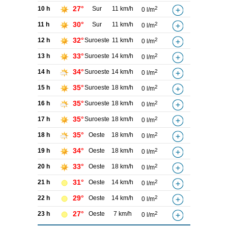
27°
10 h
Sur
11 km/h
2
0 l/m
30°
11 h
Sur
11 km/h
2
0 l/m
32°
12 h
Suroeste
11 km/h
2
0 l/m
33°
13 h
Suroeste
14 km/h
2
0 l/m
34°
14 h
Suroeste
14 km/h
2
0 l/m
35°
15 h
Suroeste
18 km/h
2
0 l/m
35°
16 h
Suroeste
18 km/h
2
0 l/m
35°
17 h
Suroeste
18 km/h
2
0 l/m
35°
18 h
Oeste
18 km/h
2
0 l/m
34°
19 h
Oeste
18 km/h
2
0 l/m
33°
20 h
Oeste
18 km/h
2
0 l/m
31°
21 h
Oeste
14 km/h
2
0 l/m
29°
22 h
Oeste
14 km/h
2
0 l/m
27°
23 h
Oeste
7 km/h
2
0 l/m