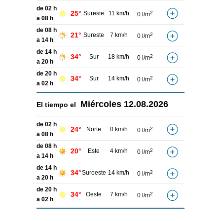
de 02 h
25°
Sureste
11 km/h
2
0 l/m
a 08 h
de 08 h
21°
Sureste
7 km/h
2
0 l/m
a 14 h
de 14 h
34°
Sur
18 km/h
2
0 l/m
a 20 h
de 20 h
34°
Sur
14 km/h
2
0 l/m
a 02 h
Miércoles
12.08.2026
El tiempo el
de 02 h
24°
Norte
0 km/h
2
0 l/m
a 08 h
de 08 h
20°
Este
4 km/h
2
0 l/m
a 14 h
de 14 h
34°
Suroeste
14 km/h
2
0 l/m
a 20 h
de 20 h
34°
Oeste
7 km/h
2
0 l/m
a 02 h