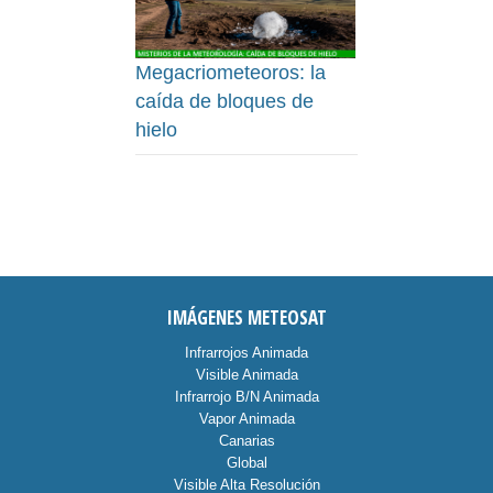
Megacriometeoros: la
caída de bloques de
hielo
IMÁGENES METEOSAT
Infrarrojos Animada
Visible Animada
Infrarrojo B/N Animada
Vapor Animada
Canarias
Global
Visible Alta Resolución