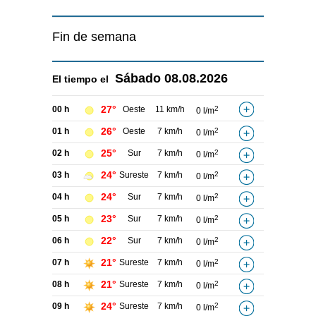
Fin de semana
Sábado
08.08.2026
El tiempo el
27°
00 h
Oeste
11 km/h
2
0 l/m
26°
01 h
Oeste
7 km/h
2
0 l/m
25°
02 h
Sur
7 km/h
2
0 l/m
24°
03 h
Sureste
7 km/h
2
0 l/m
24°
04 h
Sur
7 km/h
2
0 l/m
23°
05 h
Sur
7 km/h
2
0 l/m
22°
06 h
Sur
7 km/h
2
0 l/m
21°
07 h
Sureste
7 km/h
2
0 l/m
21°
08 h
Sureste
7 km/h
2
0 l/m
24°
09 h
Sureste
7 km/h
2
0 l/m