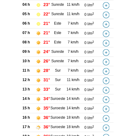
23°
04 h
Sureste
11 km/h
2
0 l/m
22°
05 h
Sureste
11 km/h
2
0 l/m
21°
06 h
Este
7 km/h
2
0 l/m
21°
07 h
Este
7 km/h
2
0 l/m
21°
08 h
Este
7 km/h
2
0 l/m
24°
09 h
Sureste
7 km/h
2
0 l/m
26°
10 h
Sureste
7 km/h
2
0 l/m
28°
11 h
Sur
7 km/h
2
0 l/m
31°
12 h
Sur
11 km/h
2
0 l/m
33°
13 h
Sur
14 km/h
2
0 l/m
34°
14 h
Suroeste
14 km/h
2
0 l/m
35°
15 h
Suroeste
14 km/h
2
0 l/m
36°
16 h
Suroeste
18 km/h
2
0 l/m
36°
17 h
Suroeste
18 km/h
2
0 l/m
2