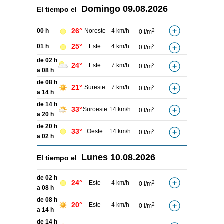
Domingo
09.08.2026
El tiempo el
26°
00 h
Noreste
4 km/h
2
0 l/m
25°
01 h
Este
4 km/h
2
0 l/m
de 02 h
24°
Este
7 km/h
2
0 l/m
a 08 h
de 08 h
21°
Sureste
7 km/h
2
0 l/m
a 14 h
de 14 h
33°
Suroeste
14 km/h
2
0 l/m
a 20 h
de 20 h
33°
Oeste
14 km/h
2
0 l/m
a 02 h
Lunes
10.08.2026
El tiempo el
de 02 h
24°
Este
4 km/h
2
0 l/m
a 08 h
de 08 h
20°
Este
4 km/h
2
0 l/m
a 14 h
de 14 h