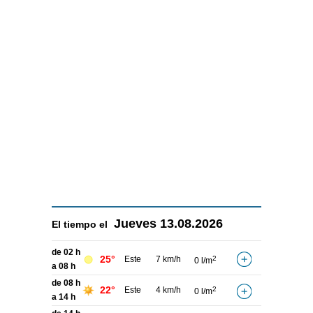
Jueves
13.08.2026
El tiempo el
de 02 h
25°
Este
7 km/h
2
0 l/m
a 08 h
de 08 h
22°
Este
4 km/h
2
0 l/m
a 14 h