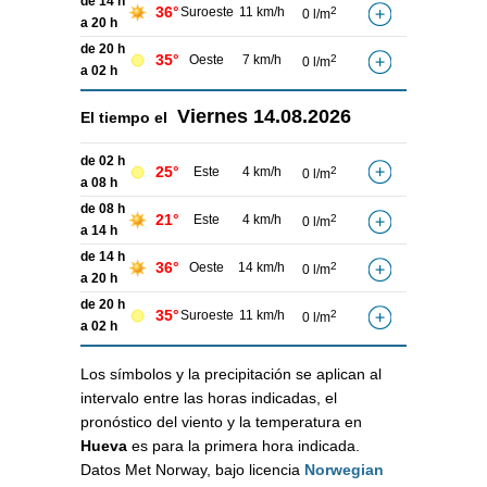
de 14 h
36°
Suroeste
11 km/h
2
0 l/m
a 20 h
de 20 h
35°
Oeste
7 km/h
2
0 l/m
a 02 h
Viernes
14.08.2026
El tiempo el
de 02 h
25°
Este
4 km/h
2
0 l/m
a 08 h
de 08 h
21°
Este
4 km/h
2
0 l/m
a 14 h
de 14 h
36°
Oeste
14 km/h
2
0 l/m
a 20 h
de 20 h
35°
Suroeste
11 km/h
2
0 l/m
a 02 h
Los símbolos y la precipitación se aplican al
intervalo entre las horas indicadas, el
pronóstico del viento y la temperatura en
Hueva
es para la primera hora indicada.
Datos Met Norway, bajo licencia
Norwegian