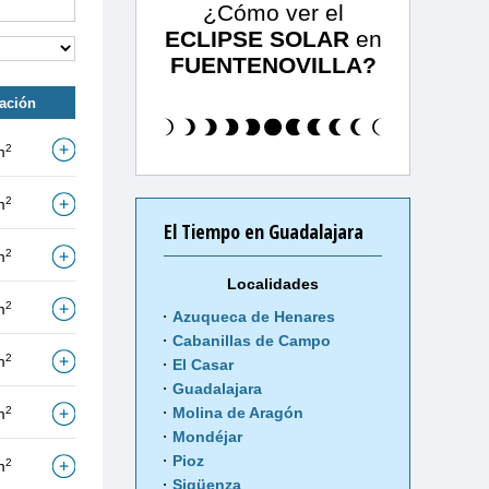
¿Cómo ver el
ECLIPSE SOLAR
en
FUENTENOVILLA?
tación
2
m
2
m
El Tiempo en Guadalajara
2
m
Localidades
2
m
Azuqueca de Henares
Cabanillas de Campo
2
m
El Casar
Guadalajara
2
Molina de Aragón
m
Mondéjar
Pioz
2
m
Sigüenza