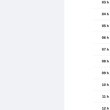
03 h
04 h
05 h
06 h
07 h
08 h
09 h
10 h
11 h
12 h