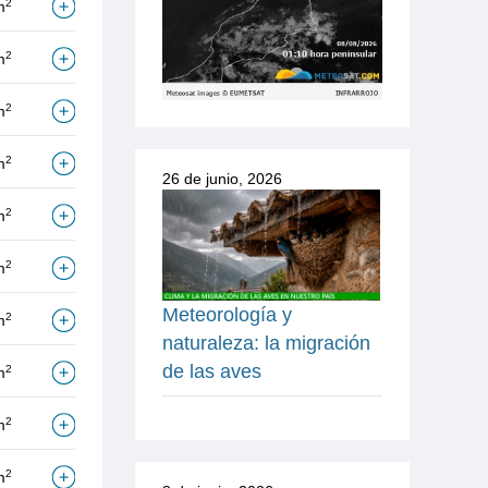
2
m
2
m
2
m
2
m
26 de junio, 2026
2
m
2
m
Meteorología y
2
m
naturaleza: la migración
de las aves
2
m
2
m
2
m