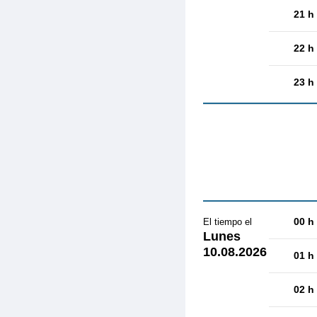
21 h
22 h
23 h
00 h
El tiempo el
Lunes
10.08.2026
01 h
02 h