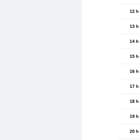
12 h
13 h
14 h
15 h
16 h
17 h
18 h
19 h
20 h