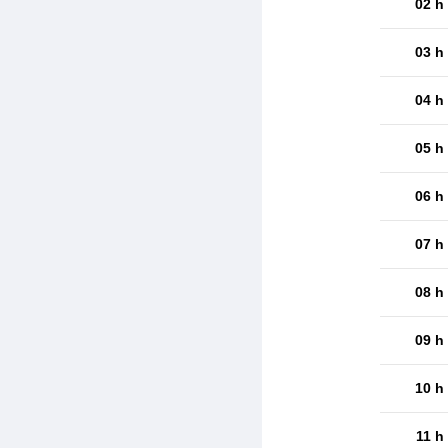
02 h
03 h
04 h
05 h
06 h
07 h
08 h
09 h
10 h
11 h