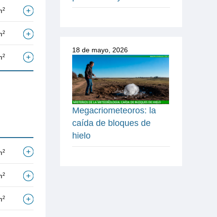
2
m
2
m
18 de mayo, 2026
2
m
Megacriometeoros: la
caída de bloques de
hielo
2
m
2
m
2
m