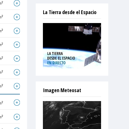
2
m
La Tierra desde el Espacio
2
m
2
m
2
m
2
m
2
m
2
m
Imagen Meteosat
2
m
2
m