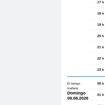
17 h
18 h
19 h
20 h
21 h
22 h
23 h
00 h
El tiempo
mañana
Domingo
01 h
09.08.2026