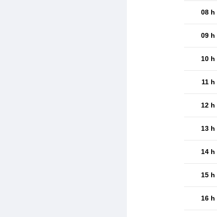
08 h
09 h
10 h
11 h
12 h
13 h
14 h
15 h
16 h