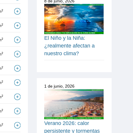
8 de junio, 2026
2
m
2
m
El Niño y la Niña:
2
m
¿realmente afectan a
nuestro clima?
2
m
2
m
2
m
1 de junio, 2026
2
m
2
m
Verano 2026: calor
2
m
persistente y tormentas