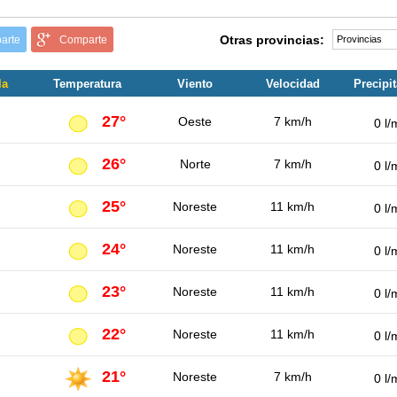
Otras provincias:
arte
Comparte
la
Temperatura
Viento
Velocidad
Precipi
27°
Oeste
7 km/h
0 l/
26°
Norte
7 km/h
0 l/
25°
Noreste
11 km/h
0 l/
24°
Noreste
11 km/h
0 l/
23°
Noreste
11 km/h
0 l/
22°
Noreste
11 km/h
0 l/
21°
Noreste
7 km/h
0 l/