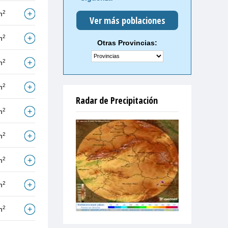
2
m
Ver más poblaciones
2
m
Otras Provincias:
2
m
2
m
Radar de Precipitación
2
m
2
m
2
m
2
m
2
m