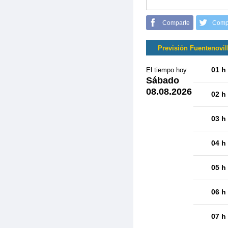
Comparte
Comp
Previsión Fuentenovil
01 h
El tiempo hoy
Sábado
08.08.2026
02 h
03 h
04 h
05 h
06 h
07 h