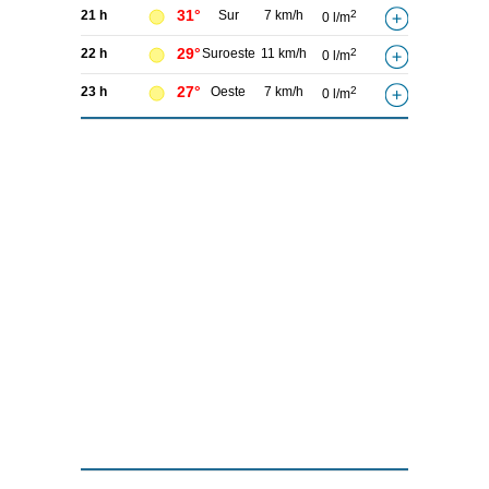
31°
21 h
Sur
7 km/h
2
0 l/m
29°
22 h
Suroeste
11 km/h
2
0 l/m
27°
23 h
Oeste
7 km/h
2
0 l/m