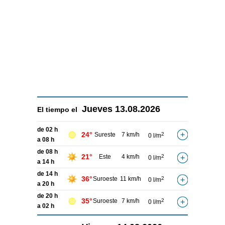
Jueves
13.08.2026
El tiempo el
de 02 h
24°
Sureste
7 km/h
2
0 l/m
a 08 h
de 08 h
21°
Este
4 km/h
2
0 l/m
a 14 h
de 14 h
36°
Suroeste
11 km/h
2
0 l/m
a 20 h
de 20 h
35°
Suroeste
7 km/h
2
0 l/m
a 02 h