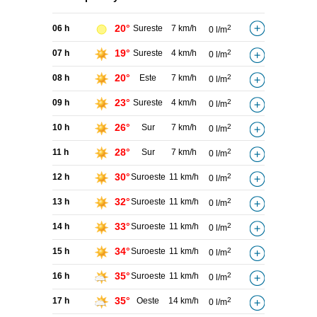
20°
06 h
Sureste
7 km/h
2
0 l/m
19°
07 h
Sureste
4 km/h
2
0 l/m
20°
08 h
Este
7 km/h
2
0 l/m
23°
09 h
Sureste
4 km/h
2
0 l/m
26°
10 h
Sur
7 km/h
2
0 l/m
28°
11 h
Sur
7 km/h
2
0 l/m
30°
12 h
Suroeste
11 km/h
2
0 l/m
32°
13 h
Suroeste
11 km/h
2
0 l/m
33°
14 h
Suroeste
11 km/h
2
0 l/m
34°
15 h
Suroeste
11 km/h
2
0 l/m
35°
16 h
Suroeste
11 km/h
2
0 l/m
35°
17 h
Oeste
14 km/h
2
0 l/m