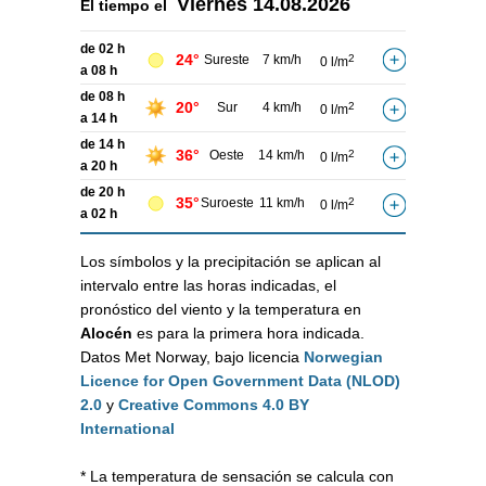
Viernes
14.08.2026
El tiempo el
de 02 h
24°
Sureste
7 km/h
2
0 l/m
a 08 h
de 08 h
20°
Sur
4 km/h
2
0 l/m
a 14 h
de 14 h
36°
Oeste
14 km/h
2
0 l/m
a 20 h
de 20 h
35°
Suroeste
11 km/h
2
0 l/m
a 02 h
Los símbolos y la precipitación se aplican al
intervalo entre las horas indicadas, el
pronóstico del viento y la temperatura en
Alocén
es para la primera hora indicada.
Datos Met Norway, bajo licencia
Norwegian
Licence for Open Government Data (NLOD)
2.0
y
Creative Commons 4.0 BY
International
* La temperatura de sensación se calcula con