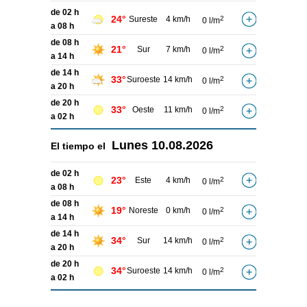
de 02 h
24°
Sureste
4 km/h
2
0 l/m
a 08 h
de 08 h
21°
Sur
7 km/h
2
0 l/m
a 14 h
de 14 h
33°
Suroeste
14 km/h
2
0 l/m
a 20 h
de 20 h
33°
Oeste
11 km/h
2
0 l/m
a 02 h
Lunes
10.08.2026
El tiempo el
de 02 h
23°
Este
4 km/h
2
0 l/m
a 08 h
de 08 h
19°
Noreste
0 km/h
2
0 l/m
a 14 h
de 14 h
34°
Sur
14 km/h
2
0 l/m
a 20 h
de 20 h
34°
Suroeste
14 km/h
2
0 l/m
a 02 h