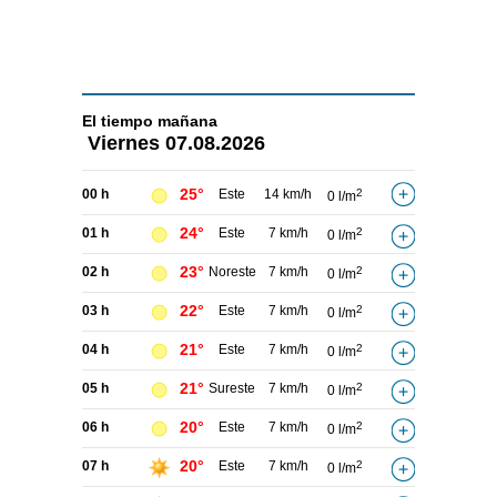
El tiempo
mañana
Viernes
07.08.2026
25°
00 h
Este
14 km/h
2
0 l/m
24°
01 h
Este
7 km/h
2
0 l/m
23°
02 h
Noreste
7 km/h
2
0 l/m
22°
03 h
Este
7 km/h
2
0 l/m
21°
04 h
Este
7 km/h
2
0 l/m
21°
05 h
Sureste
7 km/h
2
0 l/m
20°
06 h
Este
7 km/h
2
0 l/m
20°
07 h
Este
7 km/h
2
0 l/m