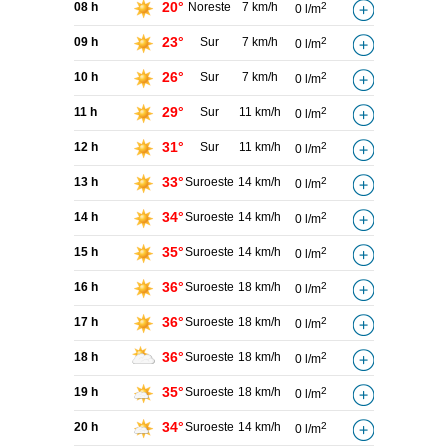
20°
08 h
Noreste
7 km/h
2
0 l/m
23°
09 h
Sur
7 km/h
2
0 l/m
26°
10 h
Sur
7 km/h
2
0 l/m
29°
11 h
Sur
11 km/h
2
0 l/m
31°
12 h
Sur
11 km/h
2
0 l/m
33°
13 h
Suroeste
14 km/h
2
0 l/m
34°
14 h
Suroeste
14 km/h
2
0 l/m
35°
15 h
Suroeste
14 km/h
2
0 l/m
36°
16 h
Suroeste
18 km/h
2
0 l/m
36°
17 h
Suroeste
18 km/h
2
0 l/m
36°
18 h
Suroeste
18 km/h
2
0 l/m
35°
19 h
Suroeste
18 km/h
2
0 l/m
34°
20 h
Suroeste
14 km/h
2
0 l/m