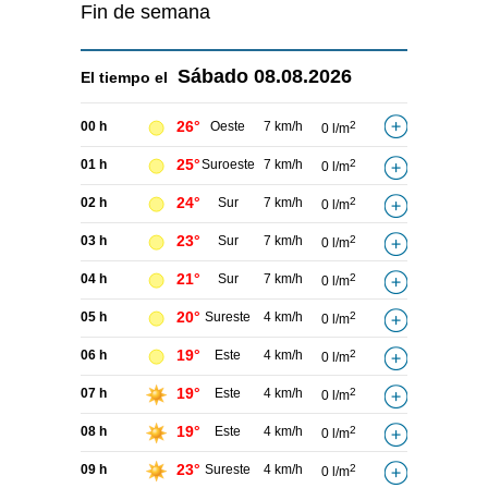
Fin de semana
Sábado
08.08.2026
El tiempo el
26°
00 h
Oeste
7 km/h
2
0 l/m
25°
01 h
Suroeste
7 km/h
2
0 l/m
24°
02 h
Sur
7 km/h
2
0 l/m
23°
03 h
Sur
7 km/h
2
0 l/m
21°
04 h
Sur
7 km/h
2
0 l/m
20°
05 h
Sureste
4 km/h
2
0 l/m
19°
06 h
Este
4 km/h
2
0 l/m
19°
07 h
Este
4 km/h
2
0 l/m
19°
08 h
Este
4 km/h
2
0 l/m
23°
09 h
Sureste
4 km/h
2
0 l/m