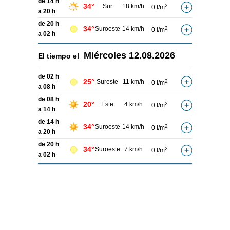
de 14 h
34°
Sur
18 km/h
2
0 l/m
a 20 h
de 20 h
34°
Suroeste
14 km/h
2
0 l/m
a 02 h
Miércoles
12.08.2026
El tiempo el
de 02 h
25°
Sureste
11 km/h
2
0 l/m
a 08 h
de 08 h
20°
Este
4 km/h
2
0 l/m
a 14 h
de 14 h
34°
Suroeste
14 km/h
2
0 l/m
a 20 h
de 20 h
34°
Suroeste
7 km/h
2
0 l/m
a 02 h