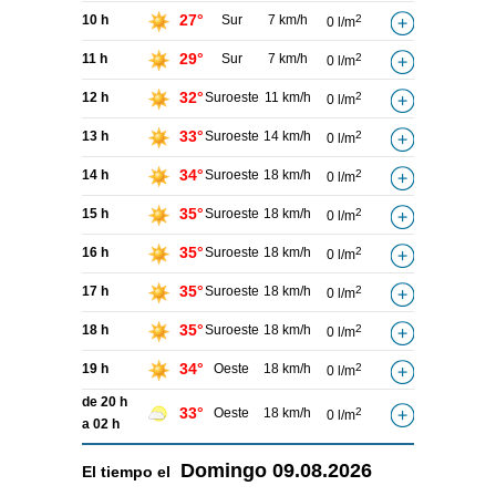
27°
10 h
Sur
7 km/h
2
0 l/m
29°
11 h
Sur
7 km/h
2
0 l/m
32°
12 h
Suroeste
11 km/h
2
0 l/m
33°
13 h
Suroeste
14 km/h
2
0 l/m
34°
14 h
Suroeste
18 km/h
2
0 l/m
35°
15 h
Suroeste
18 km/h
2
0 l/m
35°
16 h
Suroeste
18 km/h
2
0 l/m
35°
17 h
Suroeste
18 km/h
2
0 l/m
35°
18 h
Suroeste
18 km/h
2
0 l/m
34°
19 h
Oeste
18 km/h
2
0 l/m
de 20 h
33°
Oeste
18 km/h
2
0 l/m
a 02 h
Domingo
09.08.2026
El tiempo el