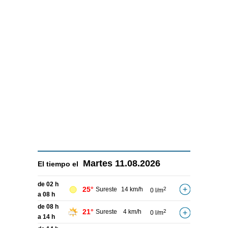
Martes
11.08.2026
El tiempo el
de 02 h
25°
Sureste
14 km/h
2
0 l/m
a 08 h
de 08 h
21°
Sureste
4 km/h
2
0 l/m
a 14 h