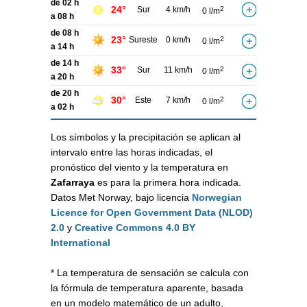
de 02 h
24°
Sur
4 km/h
2
0 l/m
a 08 h
de 08 h
23°
Sureste
0 km/h
2
0 l/m
a 14 h
de 14 h
33°
Sur
11 km/h
2
0 l/m
a 20 h
de 20 h
30°
Este
7 km/h
2
0 l/m
a 02 h
Los símbolos y la precipitación se aplican al
intervalo entre las horas indicadas, el
pronóstico del viento y la temperatura en
Zafarraya
es para la primera hora indicada.
Datos Met Norway, bajo licencia
Norwegian
Licence for Open Government Data (NLOD)
2.0
y
Creative Commons 4.0 BY
International
* La temperatura de sensación se calcula con
la fórmula de temperatura aparente, basada
en un modelo matemático de un adulto,