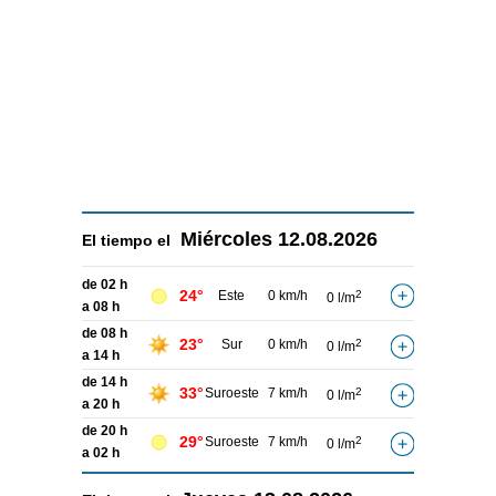
Miércoles
12.08.2026
El tiempo el
de 02 h
24°
Este
0 km/h
2
0 l/m
a 08 h
de 08 h
23°
Sur
0 km/h
2
0 l/m
a 14 h
de 14 h
33°
Suroeste
7 km/h
2
0 l/m
a 20 h
de 20 h
29°
Suroeste
7 km/h
2
0 l/m
a 02 h