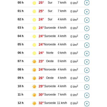
25°
00 h
Sur
7 km/h
2
0 l/m
25°
01 h
Sur
7 km/h
2
0 l/m
24°
02 h
Sur
4 km/h
2
0 l/m
24°
03 h
Suroeste
4 km/h
2
0 l/m
24°
04 h
Suroeste
4 km/h
2
0 l/m
24°
05 h
Noroeste
4 km/h
2
0 l/m
24°
06 h
Norte
0 km/h
2
0 l/m
23°
07 h
Oeste
0 km/h
2
0 l/m
24°
08 h
Noroeste
4 km/h
2
0 l/m
26°
09 h
Oeste
4 km/h
2
0 l/m
29°
10 h
Suroeste
4 km/h
2
0 l/m
30°
11 h
Suroeste
7 km/h
2
0 l/m
32°
12 h
Suroeste
11 km/h
2
0 l/m