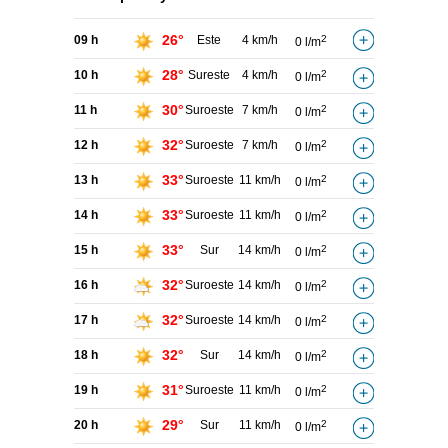
26°
09 h
Este
4 km/h
2
0 l/m
28°
10 h
Sureste
4 km/h
2
0 l/m
30°
11 h
Suroeste
7 km/h
2
0 l/m
32°
12 h
Suroeste
7 km/h
2
0 l/m
33°
13 h
Suroeste
11 km/h
2
0 l/m
33°
14 h
Suroeste
11 km/h
2
0 l/m
33°
15 h
Sur
14 km/h
2
0 l/m
32°
16 h
Suroeste
14 km/h
2
0 l/m
32°
17 h
Suroeste
14 km/h
2
0 l/m
32°
18 h
Sur
14 km/h
2
0 l/m
31°
19 h
Suroeste
11 km/h
2
0 l/m
29°
20 h
Sur
11 km/h
2
0 l/m