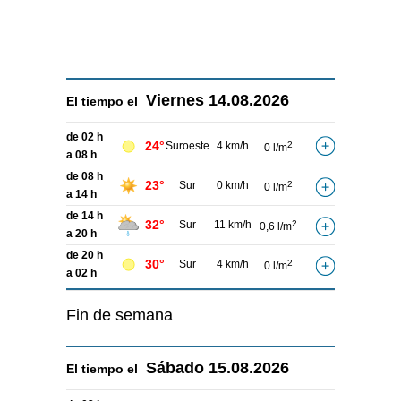
Viernes
14.08.2026
El tiempo el
de 02 h
24°
Suroeste
4 km/h
2
0 l/m
a 08 h
de 08 h
23°
Sur
0 km/h
2
0 l/m
a 14 h
de 14 h
32°
Sur
11 km/h
2
0,6 l/m
a 20 h
de 20 h
30°
Sur
4 km/h
2
0 l/m
a 02 h
Fin de semana
Sábado
15.08.2026
El tiempo el