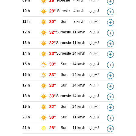
26°
09 h
Noreste
4 km/h
0 l/m
29°
10 h
Sureste
4 km/h
2
0 l/m
30°
11 h
Sur
7 km/h
2
0 l/m
32°
12 h
Suroeste
11 km/h
2
0 l/m
32°
13 h
Suroeste
11 km/h
2
0 l/m
33°
14 h
Suroeste
14 km/h
2
0 l/m
33°
15 h
Sur
14 km/h
2
0 l/m
33°
16 h
Sur
14 km/h
2
0 l/m
33°
17 h
Sur
14 km/h
2
0 l/m
33°
18 h
Suroeste
14 km/h
2
0 l/m
32°
19 h
Sur
14 km/h
2
0 l/m
30°
20 h
Sur
11 km/h
2
0 l/m
28°
21 h
Sur
11 km/h
2
0 l/m