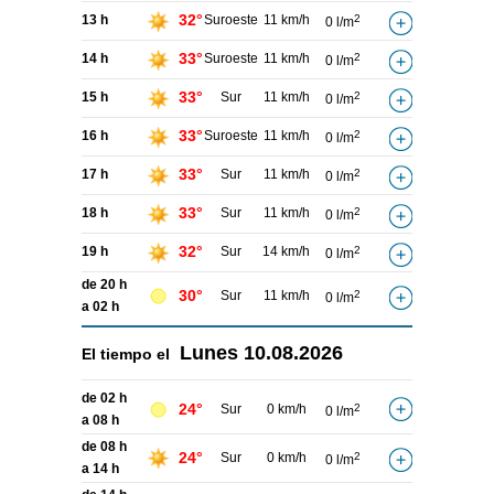
32°
13 h
Suroeste
11 km/h
2
0 l/m
33°
14 h
Suroeste
11 km/h
2
0 l/m
33°
15 h
Sur
11 km/h
2
0 l/m
33°
16 h
Suroeste
11 km/h
2
0 l/m
33°
17 h
Sur
11 km/h
2
0 l/m
33°
18 h
Sur
11 km/h
2
0 l/m
32°
19 h
Sur
14 km/h
2
0 l/m
de 20 h
30°
Sur
11 km/h
2
0 l/m
a 02 h
Lunes
10.08.2026
El tiempo el
de 02 h
24°
Sur
0 km/h
2
0 l/m
a 08 h
de 08 h
24°
Sur
0 km/h
2
0 l/m
a 14 h