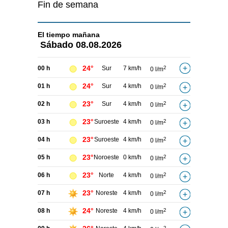
Fin de semana
El tiempo
mañana
Sábado
08.08.2026
24°
00 h
Sur
7 km/h
2
0 l/m
24°
01 h
Sur
4 km/h
2
0 l/m
23°
02 h
Sur
4 km/h
2
0 l/m
23°
03 h
Suroeste
4 km/h
2
0 l/m
23°
04 h
Suroeste
4 km/h
2
0 l/m
23°
05 h
Noroeste
0 km/h
2
0 l/m
23°
06 h
Norte
4 km/h
2
0 l/m
23°
07 h
Noreste
4 km/h
2
0 l/m
24°
08 h
Noreste
4 km/h
2
0 l/m
2