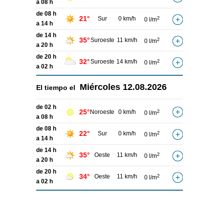
a 08 h
de 08 h
21°
Sur
0 km/h
2
0 l/m
a 14 h
de 14 h
35°
Suroeste
11 km/h
2
0 l/m
a 20 h
de 20 h
32°
Suroeste
14 km/h
2
0 l/m
a 02 h
Miércoles
12.08.2026
El tiempo el
de 02 h
25°
Noroeste
0 km/h
2
0 l/m
a 08 h
de 08 h
22°
Sur
0 km/h
2
0 l/m
a 14 h
de 14 h
35°
Oeste
11 km/h
2
0 l/m
a 20 h
de 20 h
34°
Oeste
11 km/h
2
0 l/m
a 02 h