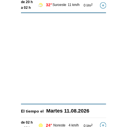
de 20 h
32°
Suroeste
11 km/h
2
0 l/m
a 02 h
Martes
11.08.2026
El tiempo el
de 02 h
24°
Noreste
4 km/h
2
0 l/m