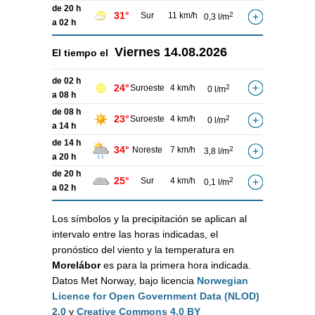
de 20 h
31°
Sur
11 km/h
2
0,3 l/m
a 02 h
Viernes
14.08.2026
El tiempo el
de 02 h
24°
Suroeste
4 km/h
2
0 l/m
a 08 h
de 08 h
23°
Suroeste
4 km/h
2
0 l/m
a 14 h
de 14 h
34°
Noreste
7 km/h
2
3,8 l/m
a 20 h
de 20 h
25°
Sur
4 km/h
2
0,1 l/m
a 02 h
Los símbolos y la precipitación se aplican al
intervalo entre las horas indicadas, el
pronóstico del viento y la temperatura en
Morelábor
es para la primera hora indicada.
Datos Met Norway, bajo licencia
Norwegian
Licence for Open Government Data (NLOD)
2.0
y
Creative Commons 4.0 BY