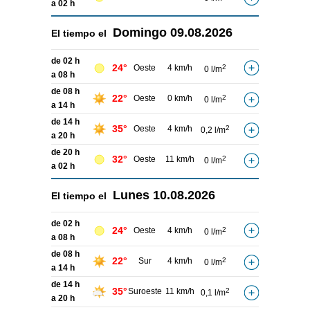
a 02 h
Domingo
09.08.2026
El tiempo el
de 02 h
24°
Oeste
4 km/h
2
0 l/m
a 08 h
de 08 h
22°
Oeste
0 km/h
2
0 l/m
a 14 h
de 14 h
35°
Oeste
4 km/h
2
0,2 l/m
a 20 h
de 20 h
32°
Oeste
11 km/h
2
0 l/m
a 02 h
Lunes
10.08.2026
El tiempo el
de 02 h
24°
Oeste
4 km/h
2
0 l/m
a 08 h
de 08 h
22°
Sur
4 km/h
2
0 l/m
a 14 h
de 14 h
35°
Suroeste
11 km/h
2
0,1 l/m
a 20 h