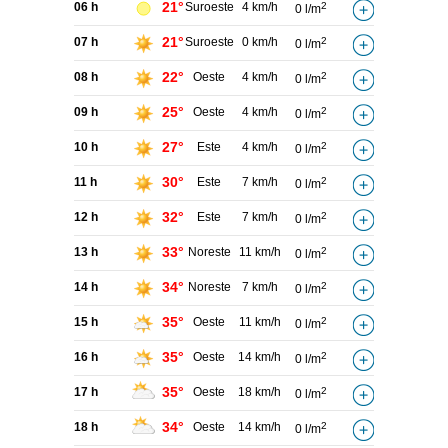
21°
06 h
Suroeste
4 km/h
2
0 l/m
21°
07 h
Suroeste
0 km/h
2
0 l/m
22°
08 h
Oeste
4 km/h
2
0 l/m
25°
09 h
Oeste
4 km/h
2
0 l/m
27°
10 h
Este
4 km/h
2
0 l/m
30°
11 h
Este
7 km/h
2
0 l/m
32°
12 h
Este
7 km/h
2
0 l/m
33°
13 h
Noreste
11 km/h
2
0 l/m
34°
14 h
Noreste
7 km/h
2
0 l/m
35°
15 h
Oeste
11 km/h
2
0 l/m
35°
16 h
Oeste
14 km/h
2
0 l/m
35°
17 h
Oeste
18 km/h
2
0 l/m
34°
18 h
Oeste
14 km/h
2
0 l/m