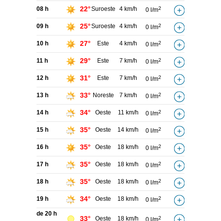
22°
08 h
Suroeste
4 km/h
2
0 l/m
25°
09 h
Suroeste
4 km/h
2
0 l/m
27°
10 h
Este
4 km/h
2
0 l/m
29°
11 h
Este
7 km/h
2
0 l/m
31°
12 h
Este
7 km/h
2
0 l/m
33°
13 h
Noreste
7 km/h
2
0 l/m
34°
14 h
Oeste
11 km/h
2
0 l/m
35°
15 h
Oeste
14 km/h
2
0 l/m
35°
16 h
Oeste
18 km/h
2
0 l/m
35°
17 h
Oeste
18 km/h
2
0 l/m
35°
18 h
Oeste
18 km/h
2
0 l/m
34°
19 h
Oeste
18 km/h
2
0 l/m
de 20 h
33°
Oeste
18 km/h
2
0 l/m