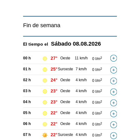
Fin de semana
Sábado
08.08.2026
El tiempo el
27°
00 h
Oeste
11 km/h
2
0 l/m
25°
01 h
Suroeste
7 km/h
2
0 l/m
24°
02 h
Oeste
4 km/h
2
0 l/m
23°
03 h
Oeste
4 km/h
2
0 l/m
23°
04 h
Oeste
4 km/h
2
0 l/m
22°
05 h
Oeste
4 km/h
2
0 l/m
22°
06 h
Oeste
4 km/h
2
0 l/m
22°
07 h
Suroeste
4 km/h
2
0 l/m