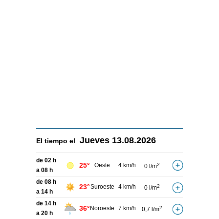
Jueves
13.08.2026
El tiempo el
de 02 h
25°
Oeste
4 km/h
2
0 l/m
a 08 h
de 08 h
23°
Suroeste
4 km/h
2
0 l/m
a 14 h
de 14 h
36°
Noroeste
7 km/h
2
0,7 l/m
a 20 h