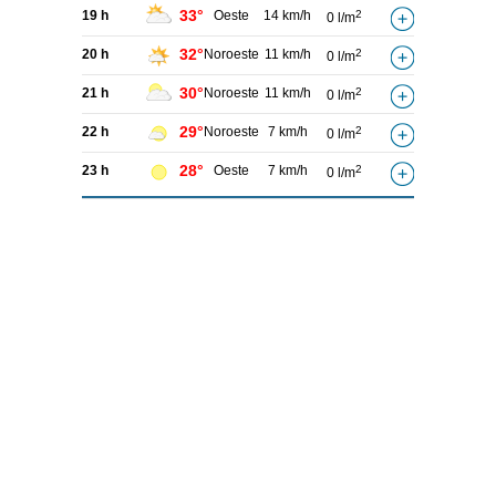
33°
19 h
Oeste
14 km/h
2
0 l/m
32°
20 h
Noroeste
11 km/h
2
0 l/m
30°
21 h
Noroeste
11 km/h
2
0 l/m
29°
22 h
Noroeste
7 km/h
2
0 l/m
28°
23 h
Oeste
7 km/h
2
0 l/m