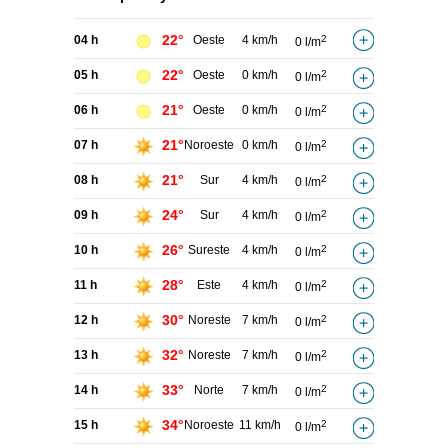
22°
04 h
Oeste
4 km/h
2
0 l/m
22°
05 h
Oeste
0 km/h
2
0 l/m
21°
06 h
Oeste
0 km/h
2
0 l/m
21°
07 h
Noroeste
0 km/h
2
0 l/m
21°
08 h
Sur
4 km/h
2
0 l/m
24°
09 h
Sur
4 km/h
2
0 l/m
26°
10 h
Sureste
4 km/h
2
0 l/m
28°
11 h
Este
4 km/h
2
0 l/m
30°
12 h
Noreste
7 km/h
2
0 l/m
32°
13 h
Noreste
7 km/h
2
0 l/m
33°
14 h
Norte
7 km/h
2
0 l/m
34°
15 h
Noroeste
11 km/h
2
0 l/m