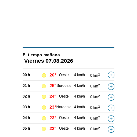
El tiempo
mañana
Viernes
07.08.2026
26°
00 h
Oeste
4 km/h
2
0 l/m
25°
01 h
Suroeste
4 km/h
2
0 l/m
24°
02 h
Oeste
4 km/h
2
0 l/m
23°
03 h
Noroeste
4 km/h
2
0 l/m
23°
04 h
Oeste
4 km/h
2
0 l/m
22°
05 h
Oeste
4 km/h
2
0 l/m