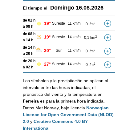
Domingo
16.08.2026
El tiempo el
de 02 h
19°
Sureste
11 km/h
2
0 l/m
a 08 h
de 08 h
19°
Sureste
14 km/h
2
0,1 l/m
a 14 h
de 14 h
30°
Sur
11 km/h
2
0 l/m
a 20 h
de 20 h
27°
Sureste
14 km/h
2
0 l/m
a 02 h
Los símbolos y la precipitación se aplican al
intervalo entre las horas indicadas, el
pronóstico del viento y la temperatura en
Ferreira
es para la primera hora indicada.
Datos Met Norway, bajo licencia
Norwegian
Licence for Open Government Data (NLOD)
2.0
y
Creative Commons 4.0 BY
International