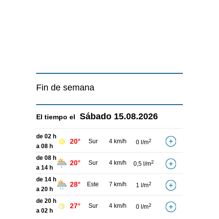
Fin de semana
Sábado
15.08.2026
El tiempo el
de 02 h
20°
Sur
4 km/h
2
0 l/m
a 08 h
de 08 h
20°
Sur
4 km/h
2
0,5 l/m
a 14 h
de 14 h
28°
Este
7 km/h
2
1 l/m
a 20 h
de 20 h
27°
Sur
4 km/h
2
0 l/m
a 02 h