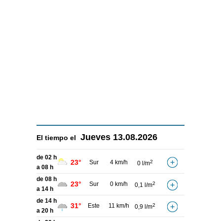
Jueves
13.08.2026
El tiempo el
de 02 h
23°
Sur
4 km/h
2
0 l/m
a 08 h
de 08 h
23°
Sur
0 km/h
2
0,1 l/m
a 14 h
de 14 h
31°
Este
11 km/h
2
0,9 l/m
a 20 h