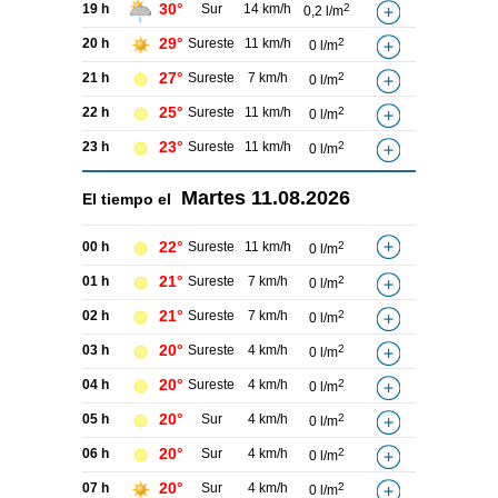
30°
19 h
Sur
14 km/h
2
0,2 l/m
29°
20 h
Sureste
11 km/h
2
0 l/m
27°
21 h
Sureste
7 km/h
2
0 l/m
25°
22 h
Sureste
11 km/h
2
0 l/m
23°
23 h
Sureste
11 km/h
2
0 l/m
Martes
11.08.2026
El tiempo el
22°
00 h
Sureste
11 km/h
2
0 l/m
21°
01 h
Sureste
7 km/h
2
0 l/m
21°
02 h
Sureste
7 km/h
2
0 l/m
20°
03 h
Sureste
4 km/h
2
0 l/m
20°
04 h
Sureste
4 km/h
2
0 l/m
20°
05 h
Sur
4 km/h
2
0 l/m
20°
06 h
Sur
4 km/h
2
0 l/m
20°
07 h
Sur
4 km/h
2
0 l/m