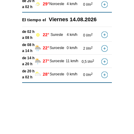
de 20 h
29°
Noroeste
4 km/h
2
0 l/m
a 02 h
Viernes
14.08.2026
El tiempo el
de 02 h
22°
Sureste
4 km/h
2
0 l/m
a 08 h
de 08 h
22°
Suroeste
0 km/h
2
2 l/m
a 14 h
de 14 h
27°
Suroeste
11 km/h
2
0,5 l/m
a 20 h
de 20 h
28°
Suroeste
0 km/h
2
0 l/m
a 02 h