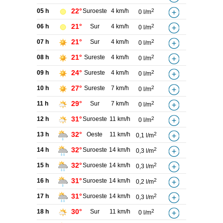
22°
05 h
Suroeste
4 km/h
2
0 l/m
21°
06 h
Sur
4 km/h
2
0 l/m
21°
07 h
Sur
4 km/h
2
0 l/m
21°
08 h
Sureste
4 km/h
2
0 l/m
24°
09 h
Sureste
4 km/h
2
0 l/m
27°
10 h
Sureste
7 km/h
2
0 l/m
29°
11 h
Sur
7 km/h
2
0 l/m
31°
12 h
Suroeste
11 km/h
2
0 l/m
32°
13 h
Oeste
11 km/h
2
0,1 l/m
32°
14 h
Suroeste
14 km/h
2
0,3 l/m
32°
15 h
Suroeste
14 km/h
2
0,3 l/m
31°
16 h
Suroeste
14 km/h
2
0,2 l/m
31°
17 h
Suroeste
14 km/h
2
0,3 l/m
30°
18 h
Sur
11 km/h
2
0 l/m