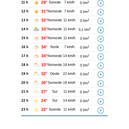
29°
11 h
Sureste
7 km/h
2
0 l/m
31°
12 h
Noroeste
7 km/h
2
0 l/m
32°
13 h
Noroeste
11 km/h
2
0 l/m
33°
14 h
Noroeste
11 km/h
2
0,1 l/m
34°
15 h
Noroeste
11 km/h
2
0 l/m
34°
16 h
Norte
7 km/h
2
0 l/m
34°
17 h
Noroeste
14 km/h
2
0 l/m
33°
18 h
Noroeste
18 km/h
2
0 l/m
32°
19 h
Oeste
22 km/h
2
0 l/m
30°
20 h
Suroeste
18 km/h
2
0 l/m
27°
21 h
Sur
11 km/h
2
0 l/m
24°
22 h
Sur
14 km/h
2
0 l/m
22°
23 h
Sureste
11 km/h
2
0 l/m