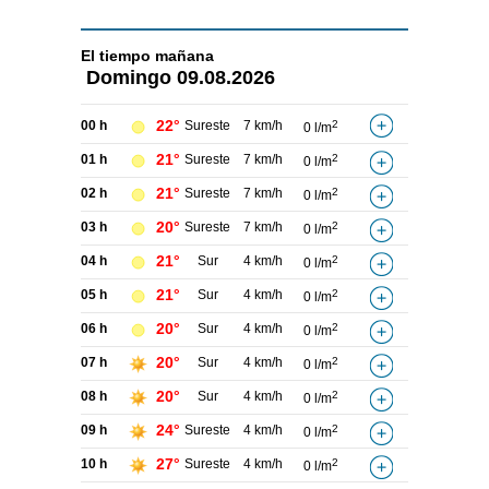
El tiempo
mañana
Domingo
09.08.2026
22°
00 h
Sureste
7 km/h
2
0 l/m
21°
01 h
Sureste
7 km/h
2
0 l/m
21°
02 h
Sureste
7 km/h
2
0 l/m
20°
03 h
Sureste
7 km/h
2
0 l/m
21°
04 h
Sur
4 km/h
2
0 l/m
21°
05 h
Sur
4 km/h
2
0 l/m
20°
06 h
Sur
4 km/h
2
0 l/m
20°
07 h
Sur
4 km/h
2
0 l/m
20°
08 h
Sur
4 km/h
2
0 l/m
24°
09 h
Sureste
4 km/h
2
0 l/m
27°
10 h
Sureste
4 km/h
2
0 l/m