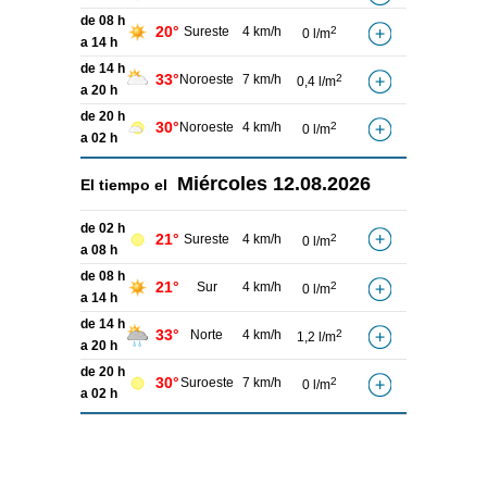
de 08 h
20°
Sureste
4 km/h
2
0 l/m
a 14 h
de 14 h
33°
Noroeste
7 km/h
2
0,4 l/m
a 20 h
de 20 h
30°
Noroeste
4 km/h
2
0 l/m
a 02 h
Miércoles
12.08.2026
El tiempo el
de 02 h
21°
Sureste
4 km/h
2
0 l/m
a 08 h
de 08 h
21°
Sur
4 km/h
2
0 l/m
a 14 h
de 14 h
33°
Norte
4 km/h
2
1,2 l/m
a 20 h
de 20 h
30°
Suroeste
7 km/h
2
0 l/m
a 02 h