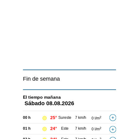
Fin de semana
El tiempo
mañana
Sábado
08.08.2026
25°
00 h
Sureste
7 km/h
2
0 l/m
24°
01 h
Este
7 km/h
2
0 l/m
2