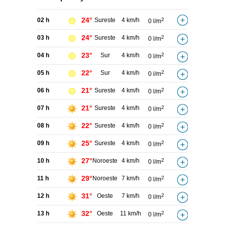
24°
02 h
Sureste
4 km/h
2
0 l/m
24°
03 h
Sureste
4 km/h
2
0 l/m
23°
04 h
Sur
4 km/h
2
0 l/m
22°
05 h
Sur
4 km/h
2
0 l/m
21°
06 h
Sureste
4 km/h
2
0 l/m
21°
07 h
Sureste
4 km/h
2
0 l/m
22°
08 h
Sureste
4 km/h
2
0 l/m
25°
09 h
Sureste
4 km/h
2
0 l/m
27°
10 h
Noroeste
4 km/h
2
0 l/m
29°
11 h
Noroeste
7 km/h
2
0 l/m
31°
12 h
Oeste
7 km/h
2
0 l/m
32°
13 h
Oeste
11 km/h
2
0 l/m