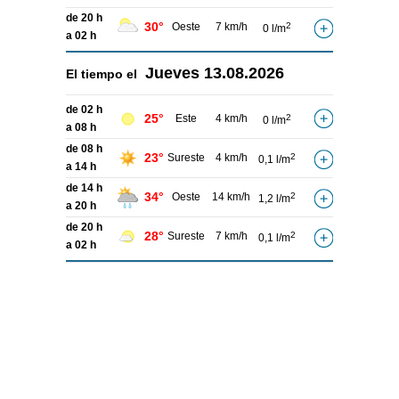
de 20 h
30°
Oeste
7 km/h
2
0 l/m
a 02 h
Jueves
13.08.2026
El tiempo el
de 02 h
25°
Este
4 km/h
2
0 l/m
a 08 h
de 08 h
23°
Sureste
4 km/h
2
0,1 l/m
a 14 h
de 14 h
34°
Oeste
14 km/h
2
1,2 l/m
a 20 h
de 20 h
28°
Sureste
7 km/h
2
0,1 l/m
a 02 h