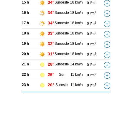
34°
15 h
Suroeste
18 km/h
2
0 l/m
34°
16 h
Suroeste
18 km/h
2
0 l/m
34°
17 h
Suroeste
18 km/h
2
0 l/m
33°
18 h
Suroeste
18 km/h
2
0 l/m
32°
19 h
Suroeste
18 km/h
2
0 l/m
31°
20 h
Suroeste
18 km/h
2
0 l/m
28°
21 h
Suroeste
14 km/h
2
0 l/m
26°
22 h
Sur
11 km/h
2
0 l/m
26°
23 h
Sureste
11 km/h
2
0 l/m