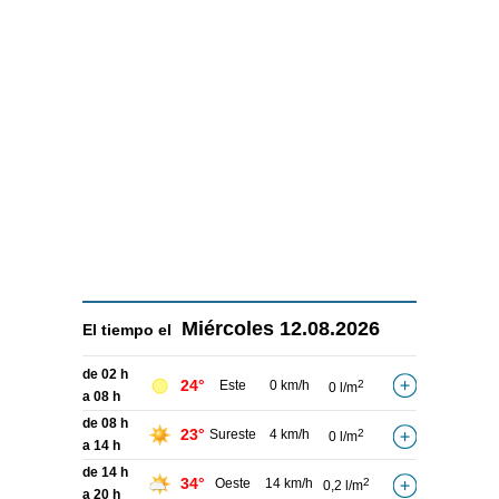
Miércoles
12.08.2026
El tiempo el
de 02 h
24°
Este
0 km/h
2
0 l/m
a 08 h
de 08 h
23°
Sureste
4 km/h
2
0 l/m
a 14 h
de 14 h
34°
Oeste
14 km/h
2
0,2 l/m
a 20 h