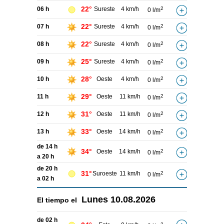
22°
06 h
Sureste
4 km/h
2
0 l/m
22°
07 h
Sureste
4 km/h
2
0 l/m
22°
08 h
Sureste
4 km/h
2
0 l/m
25°
09 h
Sureste
4 km/h
2
0 l/m
28°
10 h
Oeste
4 km/h
2
0 l/m
29°
11 h
Oeste
11 km/h
2
0 l/m
31°
12 h
Oeste
11 km/h
2
0 l/m
33°
13 h
Oeste
14 km/h
2
0 l/m
de 14 h
34°
Oeste
14 km/h
2
0 l/m
a 20 h
de 20 h
31°
Suroeste
11 km/h
2
0 l/m
a 02 h
Lunes
10.08.2026
El tiempo el
de 02 h