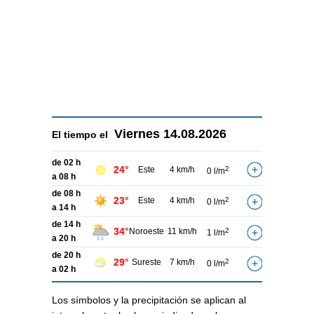
Viernes
14.08.2026
El tiempo el
de 02 h
24°
Este
4 km/h
2
0 l/m
a 08 h
de 08 h
23°
Este
4 km/h
2
0 l/m
a 14 h
de 14 h
34°
Noroeste
11 km/h
2
1 l/m
a 20 h
de 20 h
29°
Sureste
7 km/h
2
0 l/m
a 02 h
Los símbolos y la precipitación se aplican al