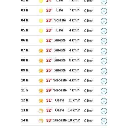
24°
02 h
Este
7 km/h
0 l/m
23°
03 h
Este
7 km/h
2
0 l/m
23°
04 h
Noreste
4 km/h
2
0 l/m
23°
05 h
Este
4 km/h
2
0 l/m
22°
06 h
Sureste
4 km/h
2
0 l/m
22°
07 h
Sureste
4 km/h
2
0 l/m
22°
08 h
Sureste
0 km/h
2
0 l/m
25°
09 h
Sureste
4 km/h
2
0 l/m
27°
10 h
Noroeste
4 km/h
2
0 l/m
29°
11 h
Noroeste
7 km/h
2
0 l/m
31°
12 h
Oeste
11 km/h
2
0 l/m
32°
13 h
Oeste
14 km/h
2
0 l/m
33°
14 h
Suroeste
18 km/h
2
0 l/m