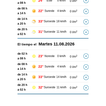
24°
Este
0 km/h
2
0 l/m
a 08 h
de 08 h
22°
Sureste
4 km/h
2
0 l/m
a 14 h
de 14 h
33°
Suroeste
18 km/h
2
0 l/m
a 20 h
de 20 h
31°
Suroeste
11 km/h
2
0 l/m
a 02 h
Martes
11.08.2026
El tiempo el
de 02 h
23°
Noreste
0 km/h
2
0 l/m
a 08 h
de 08 h
22°
Sureste
4 km/h
2
0 l/m
a 14 h
de 14 h
33°
Suroeste
14 km/h
2
0 l/m
a 20 h
de 20 h
32°
Suroeste
11 km/h
2
0 l/m
a 02 h