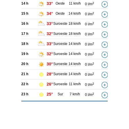
33°
14 h
Oeste
11 km/h
2
0 l/m
34°
15 h
Oeste
14 km/h
2
0 l/m
33°
16 h
Suroeste
18 km/h
2
0 l/m
32°
17 h
Suroeste
18 km/h
2
0 l/m
33°
18 h
Suroeste
14 km/h
2
0 l/m
32°
19 h
Suroeste
14 km/h
2
0 l/m
30°
20 h
Suroeste
14 km/h
2
0 l/m
28°
21 h
Suroeste
14 km/h
2
0 l/m
26°
22 h
Suroeste
11 km/h
2
0 l/m
25°
23 h
Sur
7 km/h
2
0 l/m