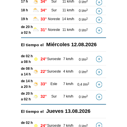
34°
17 h
Sur
11 km/h
2
0 l/m
34°
18 h
Sur
11 km/h
2
0 l/m
33°
19 h
Noreste
14 km/h
2
0 l/m
de 20 h
31°
Noreste
11 km/h
2
0 l/m
a 02 h
Miércoles
12.08.2026
El tiempo el
de 02 h
24°
Suroeste
7 km/h
2
0 l/m
a 08 h
de 08 h
22°
Suroeste
4 km/h
2
0 l/m
a 14 h
de 14 h
33°
Este
7 km/h
2
0,4 l/m
a 20 h
de 20 h
32°
Sur
7 km/h
2
0 l/m
a 02 h
Jueves
13.08.2026
El tiempo el
de 02 h
24°
Suroeste
7 km/h
2
0 l/m