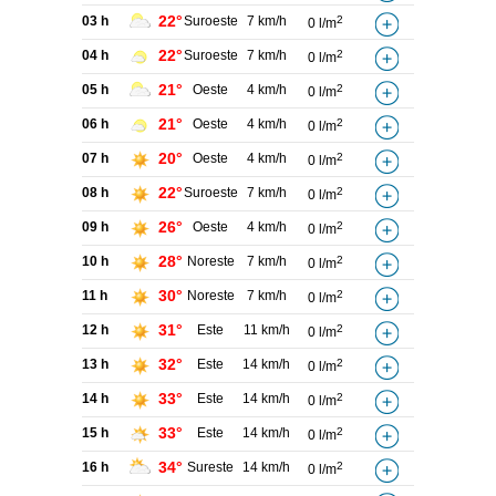
22°
03 h
Suroeste
7 km/h
2
0 l/m
22°
04 h
Suroeste
7 km/h
2
0 l/m
21°
05 h
Oeste
4 km/h
2
0 l/m
21°
06 h
Oeste
4 km/h
2
0 l/m
20°
07 h
Oeste
4 km/h
2
0 l/m
22°
08 h
Suroeste
7 km/h
2
0 l/m
26°
09 h
Oeste
4 km/h
2
0 l/m
28°
10 h
Noreste
7 km/h
2
0 l/m
30°
11 h
Noreste
7 km/h
2
0 l/m
31°
12 h
Este
11 km/h
2
0 l/m
32°
13 h
Este
14 km/h
2
0 l/m
33°
14 h
Este
14 km/h
2
0 l/m
33°
15 h
Este
14 km/h
2
0 l/m
34°
16 h
Sureste
14 km/h
2
0 l/m