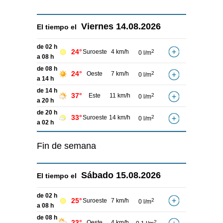
Viernes
14.08.2026
El tiempo el
de 02 h
24°
Suroeste
4 km/h
2
0 l/m
a 08 h
de 08 h
24°
Oeste
7 km/h
2
0 l/m
a 14 h
de 14 h
37°
Este
11 km/h
2
0 l/m
a 20 h
de 20 h
33°
Suroeste
14 km/h
2
0 l/m
a 02 h
Fin de semana
Sábado
15.08.2026
El tiempo el
de 02 h
25°
Suroeste
7 km/h
2
0 l/m
a 08 h
de 08 h
23°
Oeste
4 km/h
2