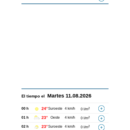
Martes
11.08.2026
El tiempo el
24°
00 h
Suroeste
4 km/h
2
0 l/m
23°
01 h
Oeste
4 km/h
2
0 l/m
23°
02 h
Suroeste
4 km/h
2
0 l/m