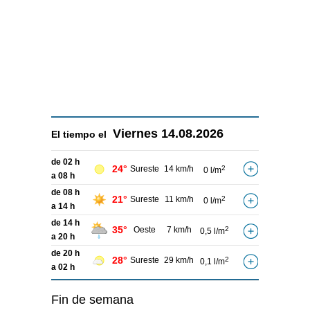
Viernes
14.08.2026
El tiempo el
de 02 h
24°
Sureste
14 km/h
2
0 l/m
a 08 h
de 08 h
21°
Sureste
11 km/h
2
0 l/m
a 14 h
de 14 h
35°
Oeste
7 km/h
2
0,5 l/m
a 20 h
de 20 h
28°
Sureste
29 km/h
2
0,1 l/m
a 02 h
Fin de semana