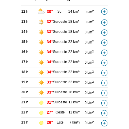
30°
12 h
Sur
14 km/h
2
0 l/m
32°
13 h
Suroeste
18 km/h
2
0 l/m
33°
14 h
Suroeste
18 km/h
2
0 l/m
34°
15 h
Suroeste
22 km/h
2
0 l/m
34°
16 h
Suroeste
22 km/h
2
0 l/m
34°
17 h
Suroeste
22 km/h
2
0 l/m
34°
18 h
Suroeste
22 km/h
2
0 l/m
33°
19 h
Suroeste
22 km/h
2
0 l/m
33°
20 h
Suroeste
18 km/h
2
0 l/m
31°
21 h
Suroeste
11 km/h
2
0 l/m
27°
22 h
Oeste
11 km/h
2
0 l/m
26°
23 h
Este
7 km/h
2
0 l/m