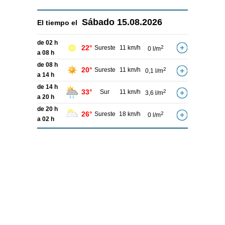
Sábado
15.08.2026
El tiempo el
de 02 h
22°
Sureste
11 km/h
2
0 l/m
a 08 h
de 08 h
20°
Sureste
11 km/h
2
0,1 l/m
a 14 h
de 14 h
33°
Sur
11 km/h
2
3,6 l/m
a 20 h
de 20 h
26°
Sureste
18 km/h
2
0 l/m
a 02 h