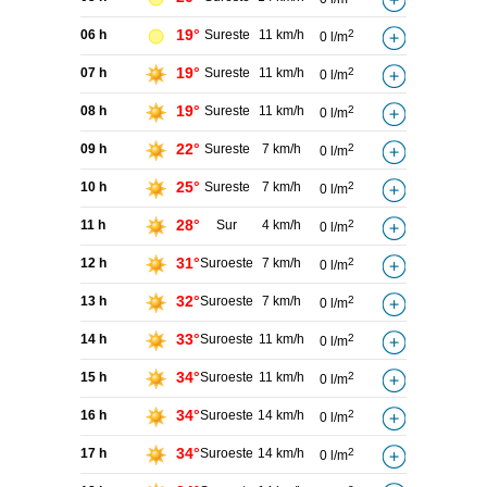
19°
06 h
Sureste
11 km/h
2
0 l/m
19°
07 h
Sureste
11 km/h
2
0 l/m
19°
08 h
Sureste
11 km/h
2
0 l/m
22°
09 h
Sureste
7 km/h
2
0 l/m
25°
10 h
Sureste
7 km/h
2
0 l/m
28°
11 h
Sur
4 km/h
2
0 l/m
31°
12 h
Suroeste
7 km/h
2
0 l/m
32°
13 h
Suroeste
7 km/h
2
0 l/m
33°
14 h
Suroeste
11 km/h
2
0 l/m
34°
15 h
Suroeste
11 km/h
2
0 l/m
34°
16 h
Suroeste
14 km/h
2
0 l/m
34°
17 h
Suroeste
14 km/h
2
0 l/m