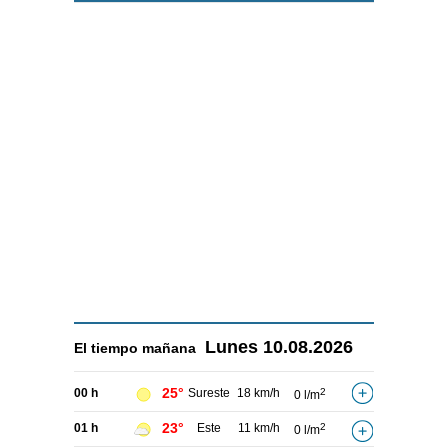
Lunes
10.08.2026
El tiempo
mañana
25°
00 h
Sureste
18 km/h
2
0 l/m
23°
01 h
Este
11 km/h
2
0 l/m