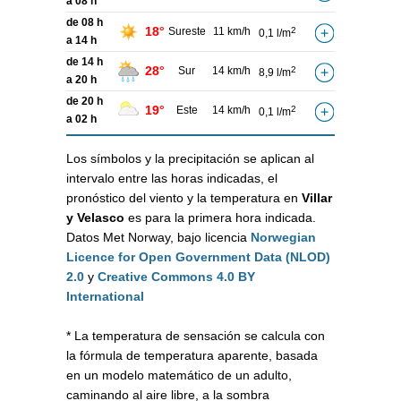
a 08 h
de 08 h
18°
Sureste
11 km/h
2
0,1 l/m
a 14 h
de 14 h
28°
Sur
14 km/h
2
8,9 l/m
a 20 h
de 20 h
19°
Este
14 km/h
2
0,1 l/m
a 02 h
Los símbolos y la precipitación se aplican al
intervalo entre las horas indicadas, el
pronóstico del viento y la temperatura en
Villar
y Velasco
es para la primera hora indicada.
Datos Met Norway, bajo licencia
Norwegian
Licence for Open Government Data (NLOD)
2.0
y
Creative Commons 4.0 BY
International
* La temperatura de sensación se calcula con
la fórmula de temperatura aparente, basada
en un modelo matemático de un adulto,
caminando al aire libre, a la sombra