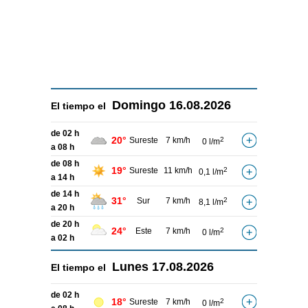
Domingo
16.08.2026
El tiempo el
de 02 h
20°
Sureste
7 km/h
2
0 l/m
a 08 h
de 08 h
19°
Sureste
11 km/h
2
0,1 l/m
a 14 h
de 14 h
31°
Sur
7 km/h
2
8,1 l/m
a 20 h
de 20 h
24°
Este
7 km/h
2
0 l/m
a 02 h
Lunes
17.08.2026
El tiempo el
de 02 h
18°
Sureste
7 km/h
2
0 l/m