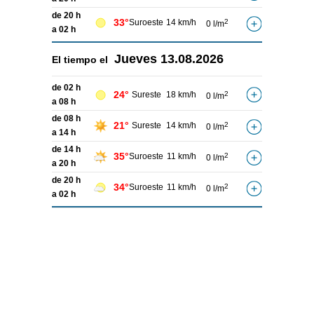
de 20 h
33°
Suroeste
14 km/h
2
0 l/m
a 02 h
Jueves
13.08.2026
El tiempo el
de 02 h
24°
Sureste
18 km/h
2
0 l/m
a 08 h
de 08 h
21°
Sureste
14 km/h
2
0 l/m
a 14 h
de 14 h
35°
Suroeste
11 km/h
2
0 l/m
a 20 h
de 20 h
34°
Suroeste
11 km/h
2
0 l/m
a 02 h