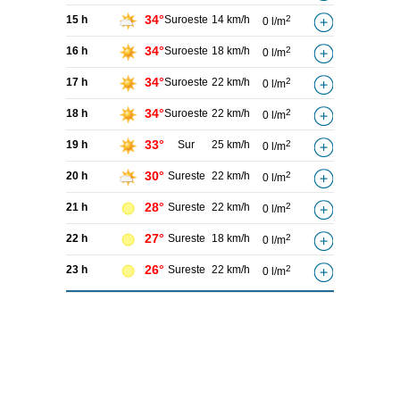
34°
15 h
Suroeste
14 km/h
2
0 l/m
34°
16 h
Suroeste
18 km/h
2
0 l/m
34°
17 h
Suroeste
22 km/h
2
0 l/m
34°
18 h
Suroeste
22 km/h
2
0 l/m
33°
19 h
Sur
25 km/h
2
0 l/m
30°
20 h
Sureste
22 km/h
2
0 l/m
28°
21 h
Sureste
22 km/h
2
0 l/m
27°
22 h
Sureste
18 km/h
2
0 l/m
26°
23 h
Sureste
22 km/h
2
0 l/m