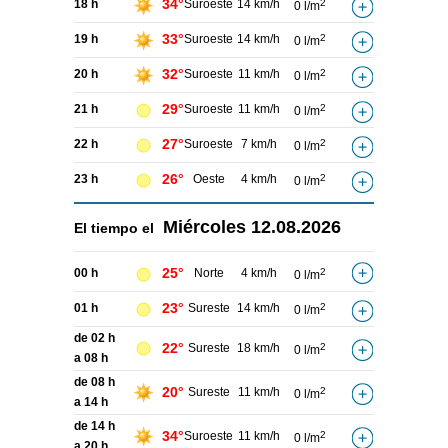
34°
18 h
Suroeste
14 km/h
2
0 l/m
33°
19 h
Suroeste
14 km/h
2
0 l/m
32°
20 h
Suroeste
11 km/h
2
0 l/m
29°
21 h
Suroeste
11 km/h
2
0 l/m
27°
22 h
Suroeste
7 km/h
2
0 l/m
26°
23 h
Oeste
4 km/h
2
0 l/m
Miércoles
12.08.2026
El tiempo el
25°
00 h
Norte
4 km/h
2
0 l/m
23°
01 h
Sureste
14 km/h
2
0 l/m
de 02 h
22°
Sureste
18 km/h
2
0 l/m
a 08 h
de 08 h
20°
Sureste
11 km/h
2
0 l/m
a 14 h
de 14 h
34°
Suroeste
11 km/h
2
0 l/m
a 20 h