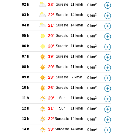
23°
02 h
Sureste
11 km/h
2
0 l/m
22°
03 h
Sureste
14 km/h
2
0 l/m
21°
04 h
Sureste
14 km/h
2
0 l/m
20°
05 h
Sureste
11 km/h
2
0 l/m
20°
06 h
Sureste
11 km/h
2
0 l/m
19°
07 h
Sureste
11 km/h
2
0 l/m
20°
08 h
Sureste
11 km/h
2
0 l/m
23°
09 h
Sureste
7 km/h
2
0 l/m
26°
10 h
Sureste
11 km/h
2
0 l/m
29°
11 h
Sur
11 km/h
2
0 l/m
31°
12 h
Sur
11 km/h
2
0 l/m
32°
13 h
Suroeste
14 km/h
2
0 l/m
33°
14 h
Suroeste
14 km/h
2
0 l/m