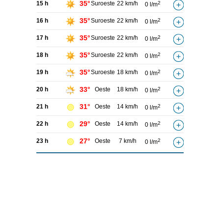
35°
15 h
Suroeste
22 km/h
2
0 l/m
35°
16 h
Suroeste
22 km/h
2
0 l/m
35°
17 h
Suroeste
22 km/h
2
0 l/m
35°
18 h
Suroeste
22 km/h
2
0 l/m
35°
19 h
Suroeste
18 km/h
2
0 l/m
33°
20 h
Oeste
18 km/h
2
0 l/m
31°
21 h
Oeste
14 km/h
2
0 l/m
29°
22 h
Oeste
14 km/h
2
0 l/m
27°
23 h
Oeste
7 km/h
2
0 l/m