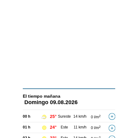
El tiempo
mañana
Domingo
09.08.2026
25°
00 h
Sureste
14 km/h
2
0 l/m
24°
01 h
Este
11 km/h
2
0 l/m
2