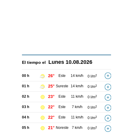
Lunes
10.08.2026
El tiempo el
26°
00 h
Este
14 km/h
2
0 l/m
25°
01 h
Sureste
14 km/h
2
0 l/m
23°
02 h
Este
11 km/h
2
0 l/m
22°
03 h
Este
7 km/h
2
0 l/m
22°
04 h
Este
11 km/h
2
0 l/m
21°
05 h
Noreste
7 km/h
2
0 l/m