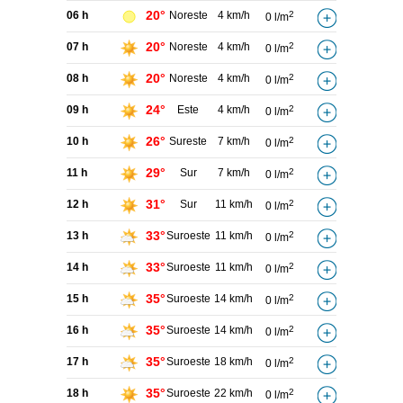
20°
06 h
Noreste
4 km/h
2
0 l/m
20°
07 h
Noreste
4 km/h
2
0 l/m
20°
08 h
Noreste
4 km/h
2
0 l/m
24°
09 h
Este
4 km/h
2
0 l/m
26°
10 h
Sureste
7 km/h
2
0 l/m
29°
11 h
Sur
7 km/h
2
0 l/m
31°
12 h
Sur
11 km/h
2
0 l/m
33°
13 h
Suroeste
11 km/h
2
0 l/m
33°
14 h
Suroeste
11 km/h
2
0 l/m
35°
15 h
Suroeste
14 km/h
2
0 l/m
35°
16 h
Suroeste
14 km/h
2
0 l/m
35°
17 h
Suroeste
18 km/h
2
0 l/m
35°
18 h
Suroeste
22 km/h
2
0 l/m