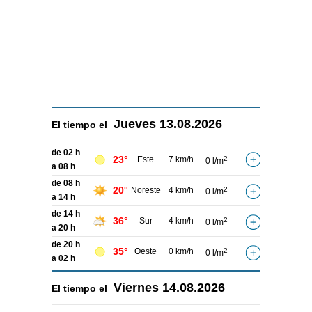
Jueves
13.08.2026
El tiempo el
de 02 h
23°
Este
7 km/h
2
0 l/m
a 08 h
de 08 h
20°
Noreste
4 km/h
2
0 l/m
a 14 h
de 14 h
36°
Sur
4 km/h
2
0 l/m
a 20 h
de 20 h
35°
Oeste
0 km/h
2
0 l/m
a 02 h
Viernes
14.08.2026
El tiempo el