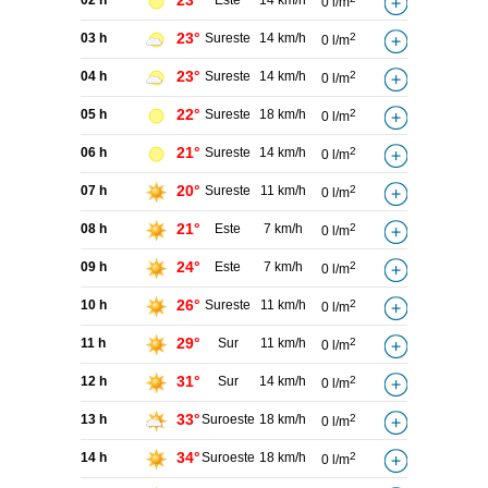
23°
02 h
Este
14 km/h
0 l/m
23°
03 h
Sureste
14 km/h
2
0 l/m
23°
04 h
Sureste
14 km/h
2
0 l/m
22°
05 h
Sureste
18 km/h
2
0 l/m
21°
06 h
Sureste
14 km/h
2
0 l/m
20°
07 h
Sureste
11 km/h
2
0 l/m
21°
08 h
Este
7 km/h
2
0 l/m
24°
09 h
Este
7 km/h
2
0 l/m
26°
10 h
Sureste
11 km/h
2
0 l/m
29°
11 h
Sur
11 km/h
2
0 l/m
31°
12 h
Sur
14 km/h
2
0 l/m
33°
13 h
Suroeste
18 km/h
2
0 l/m
34°
14 h
Suroeste
18 km/h
2
0 l/m