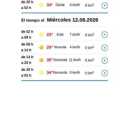
de 20 h
34°
Oeste
4 km/h
2
0 l/m
a 02 h
Miércoles
12.08.2026
El tiempo el
de 02 h
23°
Este
7 km/h
2
0 l/m
a 08 h
de 08 h
20°
Noreste
4 km/h
2
0 l/m
a 14 h
de 14 h
35°
Suroeste
11 km/h
2
0 l/m
a 20 h
de 20 h
34°
Noroeste
0 km/h
2
0 l/m
a 02 h