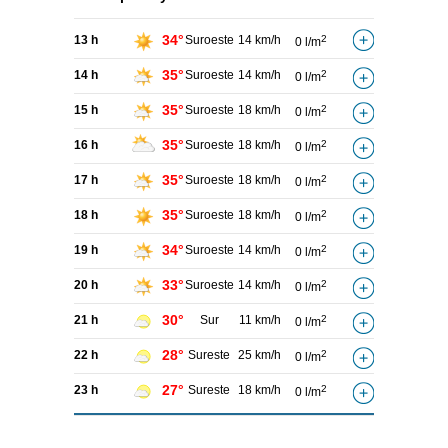
34°
13 h
Suroeste
14 km/h
2
0 l/m
35°
14 h
Suroeste
14 km/h
2
0 l/m
35°
15 h
Suroeste
18 km/h
2
0 l/m
35°
16 h
Suroeste
18 km/h
2
0 l/m
35°
17 h
Suroeste
18 km/h
2
0 l/m
35°
18 h
Suroeste
18 km/h
2
0 l/m
34°
19 h
Suroeste
14 km/h
2
0 l/m
33°
20 h
Suroeste
14 km/h
2
0 l/m
30°
21 h
Sur
11 km/h
2
0 l/m
28°
22 h
Sureste
25 km/h
2
0 l/m
27°
23 h
Sureste
18 km/h
2
0 l/m