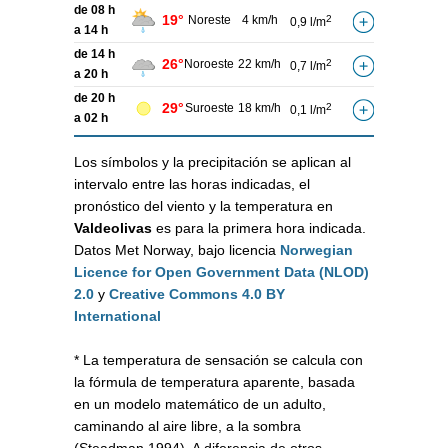
de 08 h
19°
Noreste
4 km/h
2
0,9 l/m
a 14 h
de 14 h
26°
Noroeste
22 km/h
2
0,7 l/m
a 20 h
de 20 h
29°
Suroeste
18 km/h
2
0,1 l/m
a 02 h
Los símbolos y la precipitación se aplican al
intervalo entre las horas indicadas, el
pronóstico del viento y la temperatura en
Valdeolivas
es para la primera hora indicada.
Datos Met Norway, bajo licencia
Norwegian
Licence for Open Government Data (NLOD)
2.0
y
Creative Commons 4.0 BY
International
* La temperatura de sensación se calcula con
la fórmula de temperatura aparente, basada
en un modelo matemático de un adulto,
caminando al aire libre, a la sombra