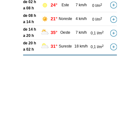
de 02 h
24°
Este
7 km/h
2
0 l/m
a 08 h
de 08 h
21°
Noreste
4 km/h
2
0 l/m
a 14 h
de 14 h
35°
Oeste
7 km/h
2
0,1 l/m
a 20 h
de 20 h
31°
Sureste
18 km/h
2
0,1 l/m
a 02 h