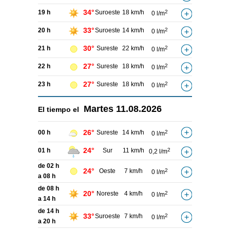
34°
19 h
Suroeste
18 km/h
2
0 l/m
33°
20 h
Suroeste
14 km/h
2
0 l/m
30°
21 h
Sureste
22 km/h
2
0 l/m
27°
22 h
Sureste
18 km/h
2
0 l/m
27°
23 h
Sureste
18 km/h
2
0 l/m
Martes
11.08.2026
El tiempo el
26°
00 h
Sureste
14 km/h
2
0 l/m
24°
01 h
Sur
11 km/h
2
0,2 l/m
de 02 h
24°
Oeste
7 km/h
2
0 l/m
a 08 h
de 08 h
20°
Noreste
4 km/h
2
0 l/m
a 14 h
de 14 h
33°
Suroeste
7 km/h
2
0 l/m
a 20 h