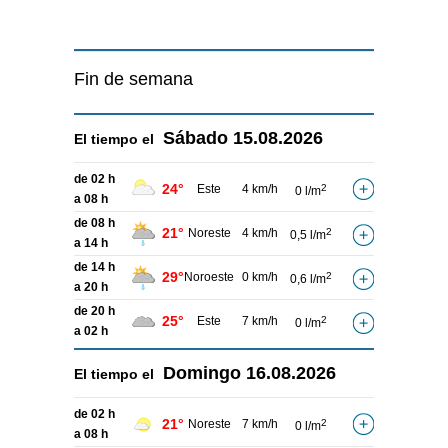
Fin de semana
Sábado
15.08.2026
El tiempo el
de 02 h
24°
Este
4 km/h
2
0 l/m
a 08 h
de 08 h
21°
Noreste
4 km/h
2
0,5 l/m
a 14 h
de 14 h
29°
Noroeste
0 km/h
2
0,6 l/m
a 20 h
de 20 h
25°
Este
7 km/h
2
0 l/m
a 02 h
Domingo
16.08.2026
El tiempo el
de 02 h
21°
Noreste
7 km/h
2
0 l/m
a 08 h