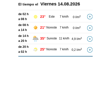
Viernes
14.08.2026
El tiempo el
de 02 h
23°
Este
7 km/h
2
0 l/m
a 08 h
de 08 h
21°
Noreste
7 km/h
2
0 l/m
a 14 h
de 14 h
35°
Sureste
11 km/h
2
4,9 l/m
a 20 h
de 20 h
25°
Noreste
7 km/h
2
0,2 l/m
a 02 h