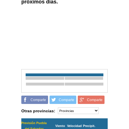
próximos días.
Comparte
Comparte
Comparte
Otras provincias:
Previsión Puebla
Viento
Velocidad
Precipit.
del Salvador