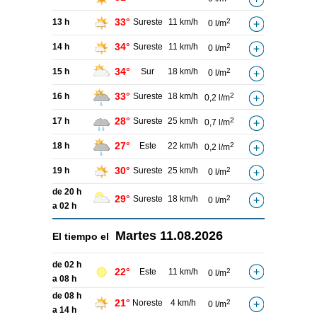
33°
13 h
Sureste
11 km/h
2
0 l/m
34°
14 h
Sureste
11 km/h
2
0 l/m
34°
15 h
Sur
18 km/h
2
0 l/m
33°
16 h
Sureste
18 km/h
2
0,2 l/m
28°
17 h
Sureste
25 km/h
2
0,7 l/m
27°
18 h
Este
22 km/h
2
0,2 l/m
30°
19 h
Sureste
25 km/h
2
0 l/m
de 20 h
29°
Sureste
18 km/h
2
0 l/m
a 02 h
Martes
11.08.2026
El tiempo el
de 02 h
22°
Este
11 km/h
2
0 l/m
a 08 h
de 08 h
21°
Noreste
4 km/h
2
0 l/m
a 14 h