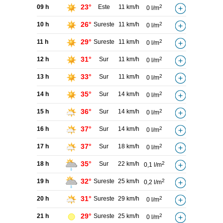
23°
09 h
Este
11 km/h
2
0 l/m
26°
10 h
Sureste
11 km/h
2
0 l/m
29°
11 h
Sureste
11 km/h
2
0 l/m
31°
12 h
Sur
11 km/h
2
0 l/m
33°
13 h
Sur
11 km/h
2
0 l/m
35°
14 h
Sur
14 km/h
2
0 l/m
36°
15 h
Sur
14 km/h
2
0 l/m
37°
16 h
Sur
14 km/h
2
0 l/m
37°
17 h
Sur
18 km/h
2
0 l/m
35°
18 h
Sur
22 km/h
2
0,1 l/m
32°
19 h
Sureste
25 km/h
2
0,2 l/m
31°
20 h
Sureste
29 km/h
2
0 l/m
29°
21 h
Sureste
25 km/h
2
0 l/m