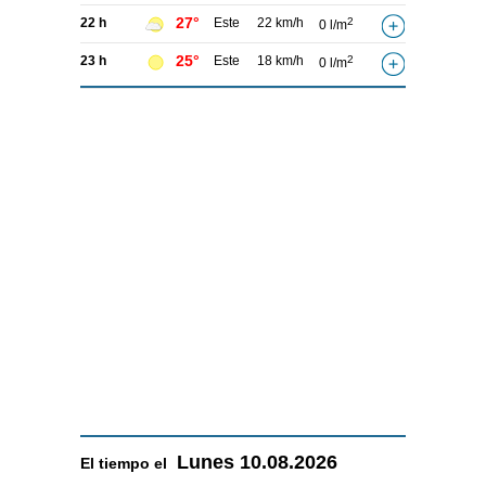
27°
22 h
Este
22 km/h
2
0 l/m
25°
23 h
Este
18 km/h
2
0 l/m
Lunes
10.08.2026
El tiempo el