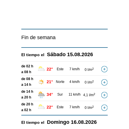
Fin de semana
Sábado
15.08.2026
El tiempo el
de 02 h
22°
Este
7 km/h
2
0 l/m
a 08 h
de 08 h
21°
Norte
4 km/h
2
0 l/m
a 14 h
de 14 h
34°
Sur
11 km/h
2
4,1 l/m
a 20 h
de 20 h
22°
Este
7 km/h
2
0 l/m
a 02 h
Domingo
16.08.2026
El tiempo el