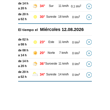
de 14 h
34°
Sur
11 km/h
2
0,1 l/m
a 20 h
de 20 h
30°
Sureste
18 km/h
2
0 l/m
a 02 h
Miércoles
12.08.2026
El tiempo el
de 02 h
23°
Este
11 km/h
2
0 l/m
a 08 h
de 08 h
20°
Norte
7 km/h
2
0 l/m
a 14 h
de 14 h
36°
Suroeste
11 km/h
2
0 l/m
a 20 h
de 20 h
34°
Sureste
14 km/h
2
0 l/m
a 02 h