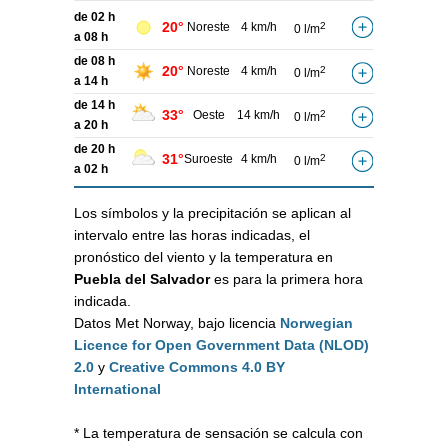
de 02 h
20°
Noreste
4 km/h
2
0 l/m
a 08 h
de 08 h
20°
Noreste
4 km/h
2
0 l/m
a 14 h
de 14 h
33°
Oeste
14 km/h
2
0 l/m
a 20 h
de 20 h
31°
Suroeste
4 km/h
2
0 l/m
a 02 h
Los símbolos y la precipitación se aplican al
intervalo entre las horas indicadas, el
pronóstico del viento y la temperatura en
Puebla del Salvador
es para la primera hora
indicada.
Datos Met Norway, bajo licencia
Norwegian
Licence for Open Government Data (NLOD)
2.0
y
Creative Commons 4.0 BY
International
* La temperatura de sensación se calcula con