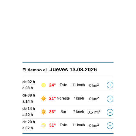
Jueves
13.08.2026
El tiempo el
de 02 h
24°
Este
11 km/h
2
0 l/m
a 08 h
de 08 h
21°
Noreste
7 km/h
2
0 l/m
a 14 h
de 14 h
36°
Sur
7 km/h
2
0,5 l/m
a 20 h
de 20 h
31°
Este
11 km/h
2
0 l/m
a 02 h