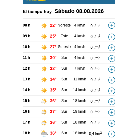
Sábado
08.08.2026
El tiempo hoy
22°
08 h
Noreste
4 km/h
2
0 l/m
25°
09 h
Este
4 km/h
2
0 l/m
27°
10 h
Sureste
4 km/h
2
0 l/m
30°
11 h
Sur
4 km/h
2
0 l/m
32°
12 h
Sur
7 km/h
2
0 l/m
34°
13 h
Sur
11 km/h
2
0 l/m
35°
14 h
Sur
14 km/h
2
0 l/m
36°
15 h
Sur
18 km/h
2
0 l/m
37°
16 h
Sur
18 km/h
2
0 l/m
36°
17 h
Sur
18 km/h
2
0 l/m
36°
18 h
Sur
18 km/h
2
0,4 l/m