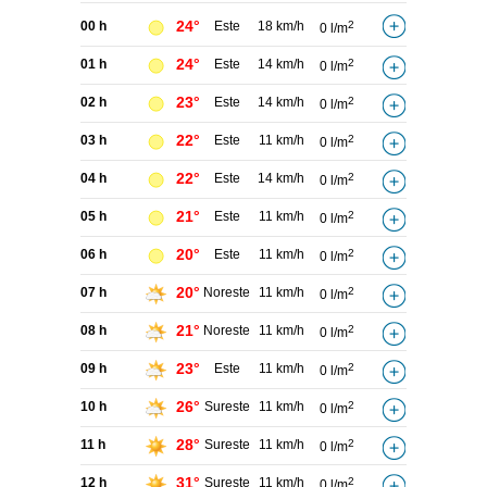
24°
00 h
Este
18 km/h
2
0 l/m
24°
01 h
Este
14 km/h
2
0 l/m
23°
02 h
Este
14 km/h
2
0 l/m
22°
03 h
Este
11 km/h
2
0 l/m
22°
04 h
Este
14 km/h
2
0 l/m
21°
05 h
Este
11 km/h
2
0 l/m
20°
06 h
Este
11 km/h
2
0 l/m
20°
07 h
Noreste
11 km/h
2
0 l/m
21°
08 h
Noreste
11 km/h
2
0 l/m
23°
09 h
Este
11 km/h
2
0 l/m
26°
10 h
Sureste
11 km/h
2
0 l/m
28°
11 h
Sureste
11 km/h
2
0 l/m
31°
12 h
Sureste
11 km/h
2
0 l/m