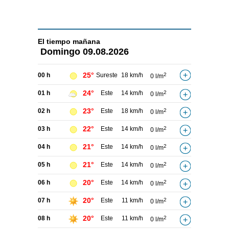
El tiempo
mañana
Domingo
09.08.2026
25°
00 h
Sureste
18 km/h
2
0 l/m
24°
01 h
Este
14 km/h
2
0 l/m
23°
02 h
Este
18 km/h
2
0 l/m
22°
03 h
Este
14 km/h
2
0 l/m
21°
04 h
Este
14 km/h
2
0 l/m
21°
05 h
Este
14 km/h
2
0 l/m
20°
06 h
Este
14 km/h
2
0 l/m
20°
07 h
Este
11 km/h
2
0 l/m
20°
08 h
Este
11 km/h
2
0 l/m