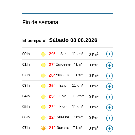
Fin de semana
Sábado
08.08.2026
El tiempo el
29°
00 h
Sur
11 km/h
2
0 l/m
27°
01 h
Suroeste
7 km/h
2
0 l/m
26°
02 h
Suroeste
7 km/h
2
0 l/m
25°
03 h
Este
11 km/h
2
0 l/m
23°
04 h
Este
11 km/h
2
0 l/m
22°
05 h
Este
11 km/h
2
0 l/m
22°
06 h
Sureste
7 km/h
2
0 l/m
21°
07 h
Sureste
7 km/h
2
0 l/m