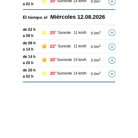
35°
Suroeste
14 km/h
2
0 l/m
a 02 h
Miércoles
12.08.2026
El tiempo el
de 02 h
25°
Sureste
11 km/h
2
0 l/m
a 08 h
de 08 h
22°
Sureste
11 km/h
2
0 l/m
a 14 h
de 14 h
35°
Suroeste
14 km/h
2
0 l/m
a 20 h
de 20 h
35°
Suroeste
14 km/h
2
0 l/m
a 02 h