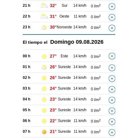
32°
21 h
Sur
14 km/h
2
0 l/m
31°
22 h
Oeste
11 km/h
2
0 l/m
30°
23 h
Noroeste
14 km/h
2
0 l/m
Domingo
09.08.2026
El tiempo el
27°
00 h
Este
14 km/h
2
0 l/m
26°
01 h
Sureste
14 km/h
2
0 l/m
26°
02 h
Sureste
14 km/h
2
0 l/m
24°
03 h
Sureste
14 km/h
2
0 l/m
23°
04 h
Sureste
14 km/h
2
0 l/m
23°
05 h
Sureste
14 km/h
2
0 l/m
22°
06 h
Sureste
11 km/h
2
0 l/m
21°
07 h
Sureste
11 km/h
2
0 l/m