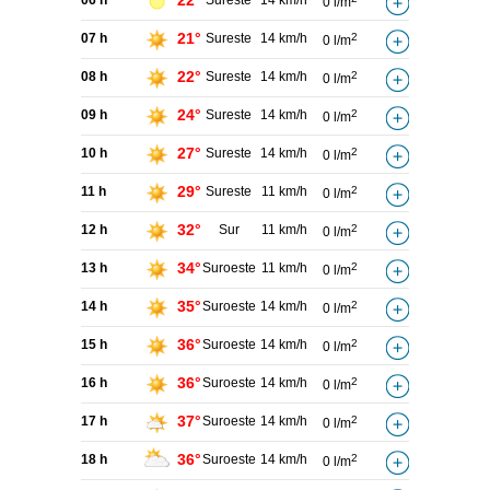
22°
06 h
Sureste
14 km/h
0 l/m
21°
07 h
Sureste
14 km/h
2
0 l/m
22°
08 h
Sureste
14 km/h
2
0 l/m
24°
09 h
Sureste
14 km/h
2
0 l/m
27°
10 h
Sureste
14 km/h
2
0 l/m
29°
11 h
Sureste
11 km/h
2
0 l/m
32°
12 h
Sur
11 km/h
2
0 l/m
34°
13 h
Suroeste
11 km/h
2
0 l/m
35°
14 h
Suroeste
14 km/h
2
0 l/m
36°
15 h
Suroeste
14 km/h
2
0 l/m
36°
16 h
Suroeste
14 km/h
2
0 l/m
37°
17 h
Suroeste
14 km/h
2
0 l/m
36°
18 h
Suroeste
14 km/h
2
0 l/m