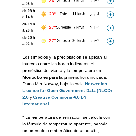
26°
Sureste
7 km/h
2
0 l/m
a 08 h
de 08 h
23°
Este
11 km/h
2
0 l/m
a 14 h
de 14 h
37°
Suroeste
7 km/h
2
0 l/m
a 20 h
de 20 h
27°
Sureste
36 km/h
2
0 l/m
a 02 h
Los símbolos y la precipitación se aplican al
intervalo entre las horas indicadas, el
pronóstico del viento y la temperatura en
Montalbo
es para la primera hora indicada.
Datos Met Norway, bajo licencia
Norwegian
Licence for Open Government Data (NLOD)
2.0
y
Creative Commons 4.0 BY
International
* La temperatura de sensación se calcula con
la fórmula de temperatura aparente, basada
en un modelo matemático de un adulto,