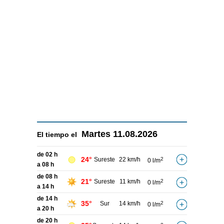
Martes
11.08.2026
El tiempo el
de 02 h
24°
Sureste
22 km/h
2
0 l/m
a 08 h
de 08 h
21°
Sureste
11 km/h
2
0 l/m
a 14 h
de 14 h
35°
Sur
14 km/h
2
0 l/m
a 20 h
de 20 h