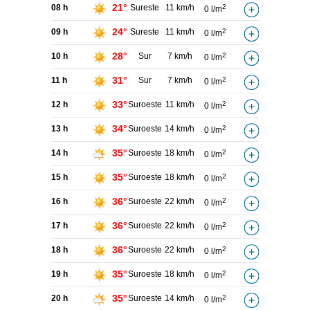
21°
08 h
Sureste
11 km/h
2
0 l/m
24°
09 h
Sureste
11 km/h
2
0 l/m
28°
10 h
Sur
7 km/h
2
0 l/m
31°
11 h
Sur
7 km/h
2
0 l/m
33°
12 h
Suroeste
11 km/h
2
0 l/m
34°
13 h
Suroeste
14 km/h
2
0 l/m
35°
14 h
Suroeste
18 km/h
2
0 l/m
35°
15 h
Suroeste
18 km/h
2
0 l/m
36°
16 h
Suroeste
22 km/h
2
0 l/m
36°
17 h
Suroeste
22 km/h
2
0 l/m
36°
18 h
Suroeste
22 km/h
2
0 l/m
35°
19 h
Suroeste
18 km/h
2
0 l/m
35°
20 h
Suroeste
14 km/h
2
0 l/m