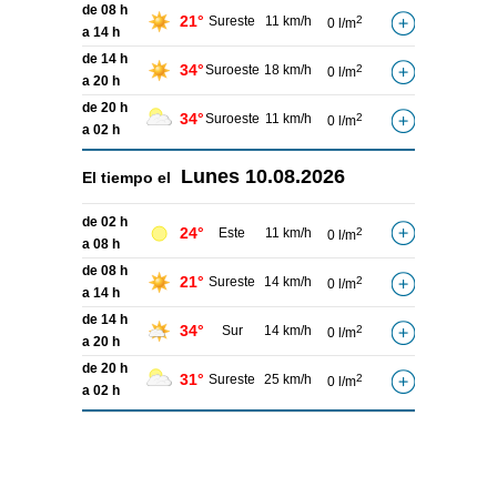
de 08 h
21°
Sureste
11 km/h
2
0 l/m
a 14 h
de 14 h
34°
Suroeste
18 km/h
2
0 l/m
a 20 h
de 20 h
34°
Suroeste
11 km/h
2
0 l/m
a 02 h
Lunes
10.08.2026
El tiempo el
de 02 h
24°
Este
11 km/h
2
0 l/m
a 08 h
de 08 h
21°
Sureste
14 km/h
2
0 l/m
a 14 h
de 14 h
34°
Sur
14 km/h
2
0 l/m
a 20 h
de 20 h
31°
Sureste
25 km/h
2
0 l/m
a 02 h