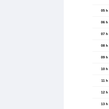
05 h
06 h
07 h
08 h
09 h
10 h
11 h
12 h
13 h