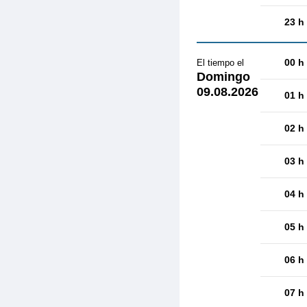
23 h
00 h
El tiempo el
Domingo
09.08.2026
01 h
02 h
03 h
04 h
05 h
06 h
07 h