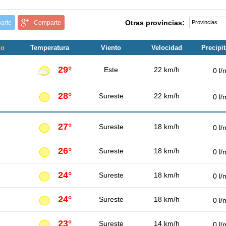
Otras provincias:
arte
Comparte
jo
Temperatura
Viento
Velocidad
Precipi
29°
Este
22 km/h
0 l/
28°
Sureste
22 km/h
0 l/
27°
Sureste
18 km/h
0 l/
26°
Sureste
18 km/h
0 l/
24°
Sureste
18 km/h
0 l/
24°
Sureste
18 km/h
0 l/
23°
Sureste
14 km/h
0 l/