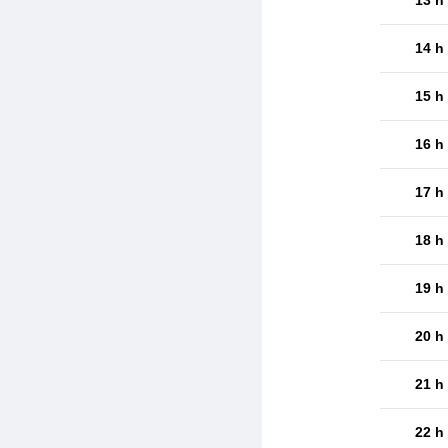
14 h
15 h
16 h
17 h
18 h
19 h
20 h
21 h
22 h