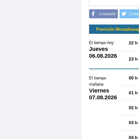
Comparte
Comp
Previsión Montalbane
El tiempo hoy
22 h
Jueves
06.08.2026
23 h
00 h
El tiempo
mañana
Viernes
01 h
07.08.2026
02 h
03 h
04 h