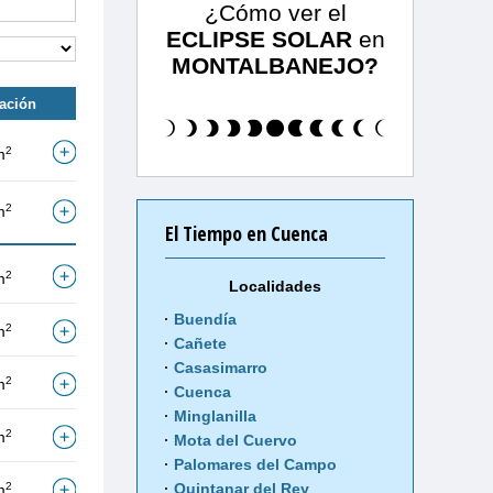
¿Cómo ver el
ECLIPSE SOLAR
en
MONTALBANEJO?
tación
2
m
2
m
El Tiempo en Cuenca
2
m
Localidades
Buendía
2
m
Cañete
Casasimarro
2
m
Cuenca
Minglanilla
2
m
Mota del Cuervo
Palomares del Campo
2
Quintanar del Rey
m