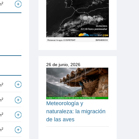
2
m
26 de junio, 2026
2
m
2
m
Meteorología y
naturaleza: la migración
2
m
de las aves
2
m