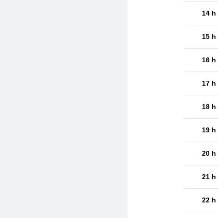
14 h
15 h
16 h
17 h
18 h
19 h
20 h
21 h
22 h