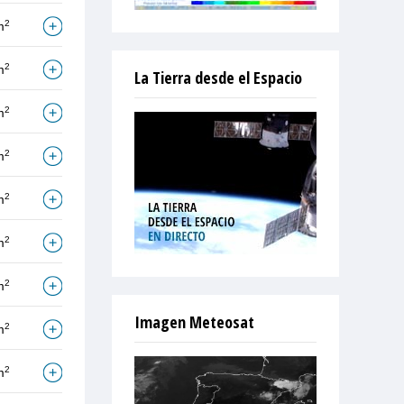
2
m
2
m
La Tierra desde el Espacio
2
m
2
m
2
m
2
m
2
m
Imagen Meteosat
2
m
2
m