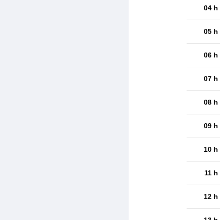
04 h
05 h
06 h
07 h
08 h
09 h
10 h
11 h
12 h
13 h