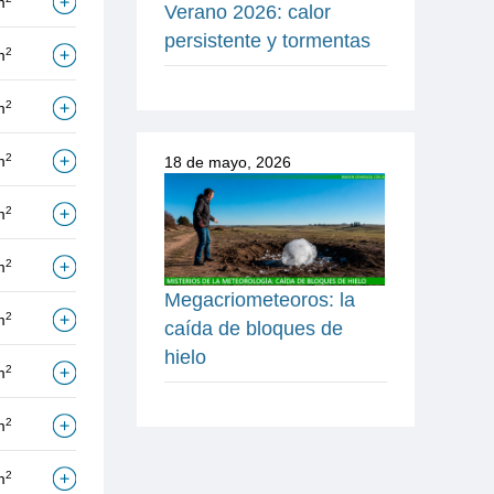
m
Verano 2026: calor
persistente y tormentas
2
m
2
m
2
m
18 de mayo, 2026
2
m
2
m
Megacriometeoros: la
2
m
caída de bloques de
hielo
2
m
2
m
2
m