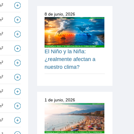
2
m
8 de junio, 2026
2
m
2
m
2
m
El Niño y la Niña:
¿realmente afectan a
2
m
nuestro clima?
2
m
2
m
1 de junio, 2026
2
m
2
m
2