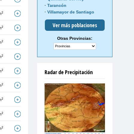
Tarancón
Villamayor de Santiago
2
m
Ver más poblaciones
2
m
Otras Provincias:
2
m
2
m
2
m
Radar de Precipitación
2
m
2
m
2
m
2
m